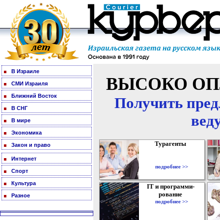
В Израиле
ВЫСОКО ОП
СМИ Израиля
Ближний Восток
Получить пред
В СНГ
вед
В мире
Экономика
Турагенты
Закон и право
Интернет
подробнее >>
Спорт
Культура
IT и программи-
рование
Разное
подробнее >>