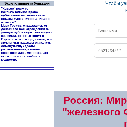
Эксклюзивная публикация
"Курьер" получил
исключительное право
публикации на своем сайте
романа Марка Туркова "
Кратно
четырем
".
Марк Турков, отказавшись от
денежного вознаграждения за
данную публикацию, посвящает
ее людям, которые живут в
Израиле и за его пределами, тем
людям, чьи надежды оказались
обманутыми, идеалы
растоптанными, а мечты
несбывшимися. Автор желает
всем стойкости, любви и
мудрости.
Россия: Мир
"железного 