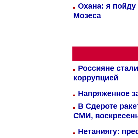
Охана: я пойду
Мозеса
Россияне стали
коррупцией
Напряженное за
В Сдероте раке
СМИ, воскресень
Нетаниягу: пре