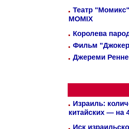
Театр "Момикс"
MOMIX
Королева парод
Фильм "Джокер
Джереми Реннер
Израиль: колич
китайских — на 
Иск израильско