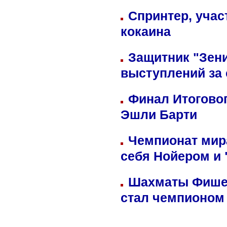
Спринтер, учас
кокаина
Защитник "Зен
выступлений за
Финал Итоговог
Эшли Барти
Чемпионат мир
себя Нойером и 
Шахматы Фишер
стал чемпионом