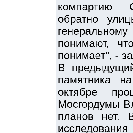
компартию С
обратно ули
генеральному
понимают, чт
понимает", - з
В предыдущий
памятника на
октябре про
Мосгордумы Вл
планов нет.
исследовани