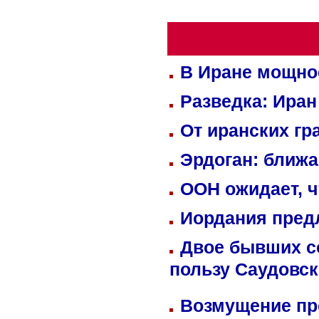
В Иране мощно
Разведка: Иран
От иранских гр
Эрдоган: ближ
ООН ожидает, ч
Иордания пред
Двое бывших со
пользу Саудовс
Возмущение пр