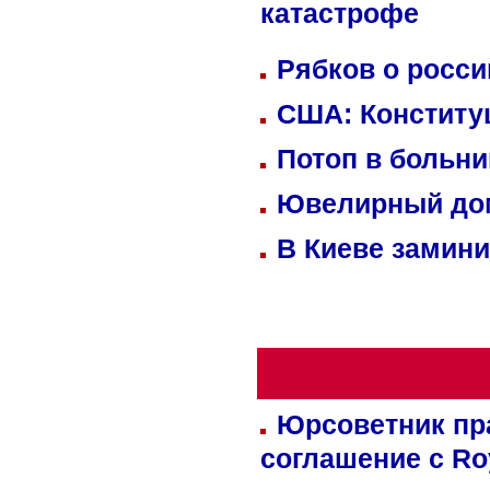
катастрофе
Рябков о росс
США: Конститу
Потоп в больн
Ювелирный дом
В Киеве замини
Юрсоветник пр
соглашение с Ro