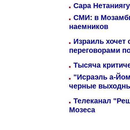
Сара Нетаниягу
СМИ: в Мозамби
наемников
Израиль хочет 
переговорами п
Тысяча критиче
"Исраэль а-Йом
черные выходн
Телеканал "Реш
Мозеса