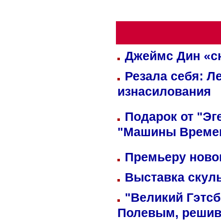
Джеймс Дин «сн
Резала себя: Л
изнасилования
Подарок от "Эг
"Машины Време
Премьеру новог
Выставка скуль
"Великий Гэтсб
Полевым, решив