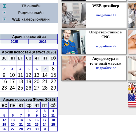
WEB-дизайнер
ТВ онлайн
Радио онлайн
подробнее >>
WEB камеры онлайн
Оператор станков
Архив новостей за
CNC
2025
2026
подробнее >>
Архив новостей (Август 2026)
вс
пн
вт
ср
чт
пт
сб
Акупрессура и
точечный массаж
1
подробнее >>
8
2
3
4
5
6
7
9
10
11
12
13
14
15
16
17
18
19
20
21
22
23
24
25
26
27
28
29
Архив новостей (Июль 2026)
вс
пн
вт
ср
чт
пт
сб
1
2
3
4
5
6
7
8
9
10
11
12
13
14
15
16
17
18
19
20
21
22
23
24
25
26
27
28
29
30
31