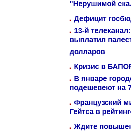
"Нерушимой ска
Дефицит госбюд
13-й телеканал
выплатил палес
долларов
Кризис в БАПО
В январе город
подешевеют на 
Французский м
Гейтса в рейтин
Ждите повышен