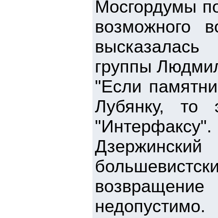
Мосгордумы по
возможного в
высказалась
группы Людмил
"Если памятни
Лубянку, то 
"Интерфакс
Дзержински
большевистс
возвращени
недопустимо.