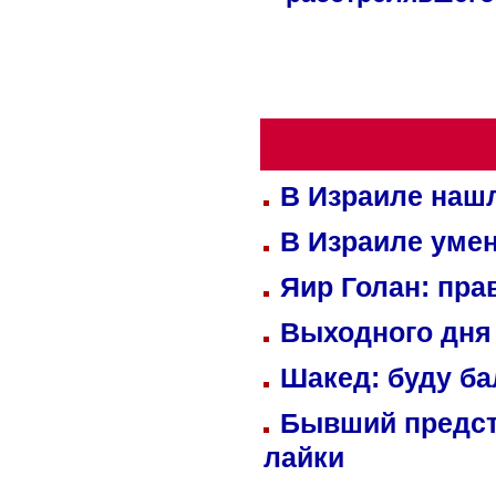
расстрелявшего
В Израиле нашл
В Израиле уме
Яир Голан: пра
Выходного дня 
Шакед: буду б
Бывший предст
лайки