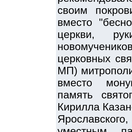
своим покров
вместо "бесно
церкви, ру
новомученико
церковных свя
МП) митрополи
вместо мону
память свято
Кирилла Казан
Ярославского
уместным па