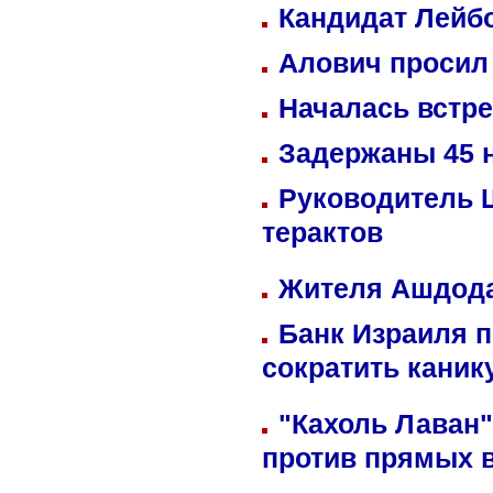
Кандидат Лейбо
Алович просил 
Началась встре
Задержаны 45 н
Руководитель 
терактов
Жителя Ашдода
Банк Израиля п
сократить кани
"Кахоль Лаван
против прямых 