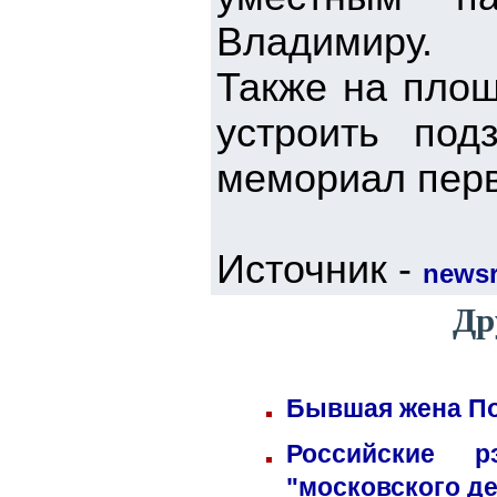
Владимиру.
Также на пло
устроить под
мемориал перв
Источник -
news
Др
Бывшая жена По
Российские 
"московского д