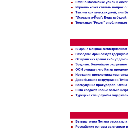
СМИ: в Мозамбике убили и обез
Израиль хочет связать вопрос 
Тысяча критических дней, или Б
"Исраэль а-Йом": Беда за бедой
Телеканал "Решет" опубликовал 
В Иране мощное землетрясение:
Разведка: Иран создат ядерную 
От иранских гранат гибнут демо
Эрдоган: ближайшее окружение 
ООН ожидает, что Катар продол
Иордания предложила компенс
Двое бывших сотрудников Twitt
Возмущение прокуроров: Охана 
США создают новые базы в неф
Турецкие спецслужбы задержали
Бывшая жена Потапа рассказала
Российские рэперы выступили в