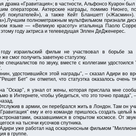
я драма «Гравитация»; в частности, Альфонсо Куарон был
м оператором. Актерские награды, помимо Нионго, по
уб покупателей»), а также Кейт Бланшетт («Жасмин»)
а»).Лучшим полнометражным мультфильмом признали дисн
ом языке — «Великую красоту» итальянца Паоло Сорре
 этому году актриса и телеведущая Эллен ДеДженерес.
 году израильский фильм не участвовал в борьбе за 
 же смог получить заветную статуэтку.
е специалистов по звуку, вместе с коллегами удостоился
.
тянин, удостоившийся этой награды", – сказал Адири во 
Решет Бет" он отметил, что статуэтка оказалось очень т
на "Оскар", я узнал от жены, которая прислала мне сооб
ьмо в Интернете, чтобы убедиться, что это точно правда",
назад.
тслужив в армии, он перебрался жить в Лондон. Там он учи
"Гравитация" ему и его команде пришлось создать целый 
 астронавтами, оказавшимися в открытом космосе. От зву
егося на тысячи кусочков спутника.
 Адири уже работал над оскароносным фильмом "Миллионер
ия в группе.