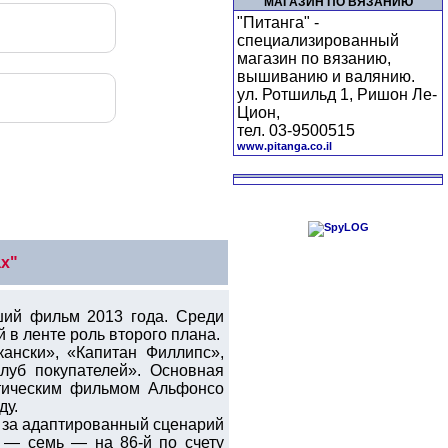
МАГАЗИН ПО ВЯЗАНИЮ
"Питанга" -
специализированный
магазин по вязанию,
вышиванию и валянию.
ул. Ротшильд 1, Ришон Ле-
Цион,
тел. 03-9500515
www.pitanga.co.il
ах"
ший фильм 2013 года. Среди
 в ленте роль второго плана.
ански», «Капитан Филлипс»,
луб покупателей». Основная
стическим фильмом Альфонсо
ду.
» за адаптированный сценарий
 — семь — на 86-й по счету