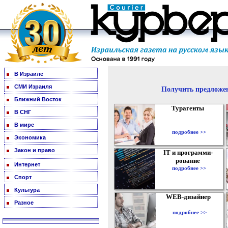
В Израиле
СМИ Израиля
Получить предложен
Ближний Восток
Турагенты
В СНГ
В мире
подробнее >>
Экономика
Закон и право
IT и программи-
рование
Интернет
подробнее >>
Спорт
Культура
WEB-дизайнер
Разное
подробнее >>