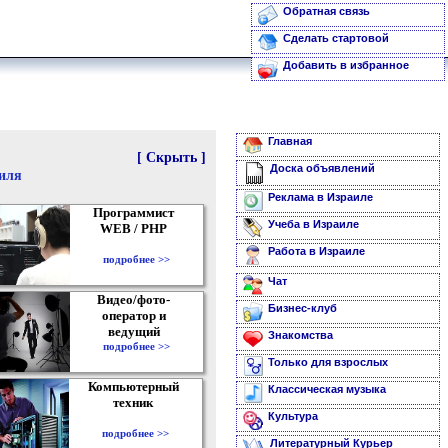
Обратная связь
Сделать стартовой
Добавить в избранное
Главная
[ Скрыть ]
Доска объявлений
аиля
Реклама в Израиле
Программист
Учеба в Израиле
WEB / PHP
Работа в Израиле
подробнее >>
Чат
Видео/фото-
Бизнес-клуб
оператор и
ведущий
Знакомства
подробнее >>
Только для взрослых
Компьютерный
Классическая музыка
техник
Культура
подробнее >>
Литературный Курьер