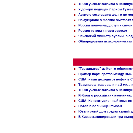
11 000 ученых заявили о немину
У дочери ведущей Ларисы Гузее
Асмус о секс-сцене: долго не м
На аукционе в Москве выставят
Россия получила доступ к самой
Россия готова к переговорам
Чеченский министр публично о
Обнародована психологическая 
"Терминатор" из Конго обвиняет
Пример партнерства между ВМС
США: наши доходы от нефти в С
Трампа оштрафовали на 2 милл
11 000 ученых заявили о немину
Рябков о российских наемниках
США: Конституционный комитет 
Потоп в больнице Рамбам
Ювелирный дом создал самый д
В Киеве заминировали три стан