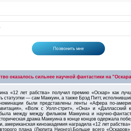
тво оказалось сильнее научной фантастики на "Оскар
ина «12 лет рабства» получил премию «Оскар» как луч
статуэтки — сам Маккуин, а также Брэд Питт, исполнивший
 номинации были представлены ленты «Афера по-америк
витация», «Волк с Уолл-стрит», «Она» и «Далласский к
и была между между фильмом Маккуина и научно-фанта
сторическая драма Маккуина в конце концов одержала побе
и, американская киноакадемия наградила «12 лет рабства
второго плана (Люпита Нионго).Больше всего «Оскаров»