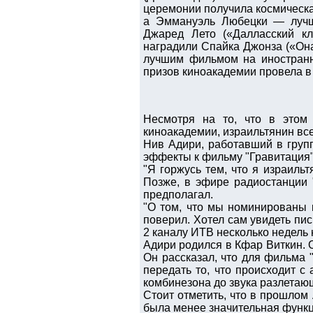
церемонии получила космическа
а Эммануэль Любецки — лучши
Джаред Лето («Далласский кл
наградили Спайка Джонза («Он
лучшим фильмом на иностранн
призов киноакадемии провела в
Несмотря на то, что в этом
киноакадемии, израильтянин все
Нив Адири, работавший в групп
эффекты к фильму "Гравитация"
"Я горжусь тем, что я израиль
Позже, в эфире радиостанции "
предполагал.
"О том, что мы номинированы 
поверил. Хотел сам увидеть пис
2 каналу ИТВ несколько недель 
Адири родился в Кфар Виткин. О
Он рассказал, что для фильма 
передать то, что происходит с
комбинезона до звука разлетающ
Стоит отметить, что в прошлом
была менее значительная функц