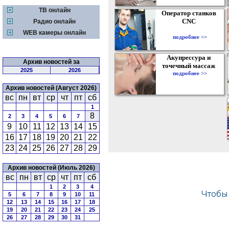
ТВ онлайн
Оператор станков
CNC
Радио онлайн
WEB камеры онлайн
подробнее >>
Акупрессура и
Архив новостей за
точечный массаж
2025
2026
подробнее >>
Архив новостей (Август 2026)
вс
пн
вт
ср
чт
пт
сб
1
8
2
3
4
5
6
7
9
10
11
12
13
14
15
16
17
18
19
20
21
22
23
24
25
26
27
28
29
Архив новостей (Июль 2026)
вс
пн
вт
ср
чт
пт
сб
1
2
3
4
5
6
7
8
9
10
11
12
13
14
15
16
17
18
19
20
21
22
23
24
25
26
27
28
29
30
31