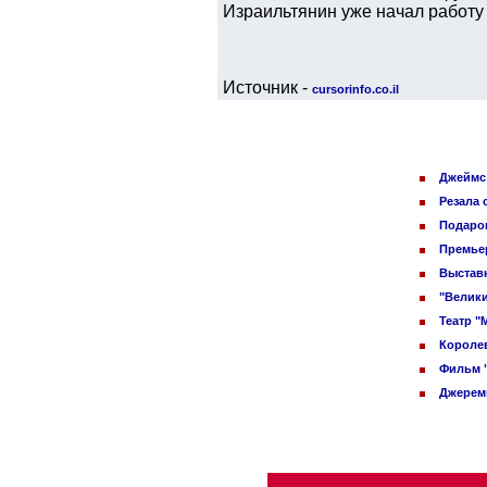
Израильтянин уже начал работу 
Источник -
cursorinfo.co.il
Джеймс 
Резала 
Подарок
Премьер
Выставк
"Велики
Театр "
Королев
Фильм 
Джереми