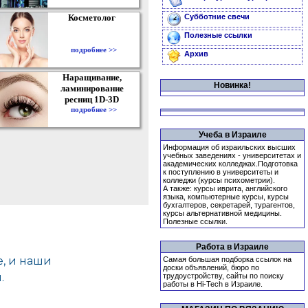
Косметолог
Субботние свечи
Полезные ссылки
подробнее >>
Архив
Наращивание,
Новинка!
ламинирование
ресниц 1D-3D
подробнее >>
Учеба в Израиле
Информация об израильских высших
учебных заведениях - университетах и
академических колледжах.Подготовка
к поступлению в университеты и
колледжи (курсы психометрии).
А также: курсы иврита, английского
языка, компьютерные курсы, курсы
бухгалтеров, секретарей, турагентов,
курсы альтернативной медицины.
Полезные ссылки.
Работа в Израиле
Самая большая подборка ссылок на
доски объявлений, бюро по
трудоустройству, сайты по поиску
работы в Hi-Tech в Израиле.