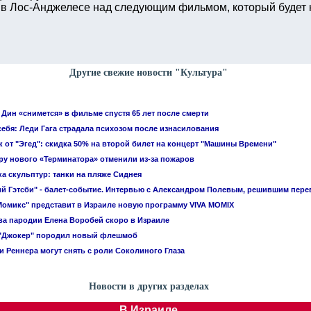
в Лос-Анджелесе над следующим фильмом, который будет наз
Другие свежие новости "Культура"
Дин «снимется» в фильме спустя 65 лет после смерти
себя: Леди Гага страдала психозом после изнасилования
 от "Эгед": скидка 50% на второй билет на концерт "Машины Времени"
у нового «Терминатора» отменили из-за пожаров
а скульптур: танки на пляже Сиднея
й Гэтсби" - балет-событие. Интервью с Александром Полевым, решившим пере
Момикс" представит в Израиле новую программу VIVA MOMIX
а пародии Елена Воробей скоро в Израиле
"Джокер" породил новый флешмоб
 Реннера могут снять с роли Соколиного Глаза
Новости в других разделах
В Израиле