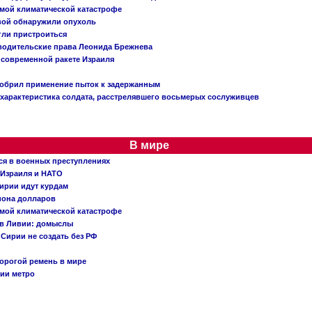
емой климатической катастрофе
вой обнаружили опухоль
огли пристроиться
 водительские права Леонида Брежнева
 современной ракете Израиля
добрил применение пыток к задержанным
характеристика солдата, расстрелявшего восьмерых сослуживцев
В мире
ся в военных преступлениях
 Израиля и НАТО
ирии идут курдам
иона долларов
емой климатической катастрофе
 в Ливии: домыслы
Сирии не создать без РФ
орогой ремень в мире
ции метро