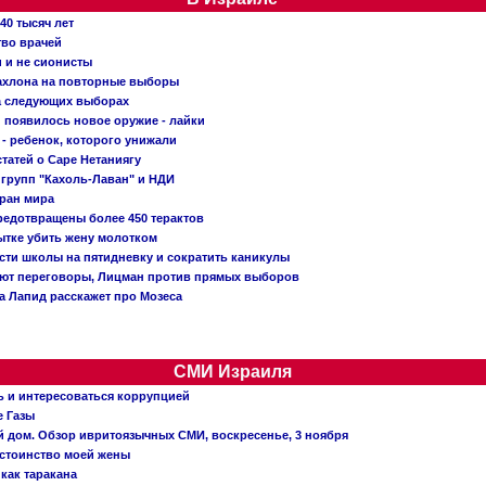
40 тысяч лет
тво врачей
и и не сионисты
Кахлона на повторные выборы
а следующих выборах
появилось новое оружие - лайки
- ребенок, которого унижали
татей о Саре Нетаниягу
 групп "Кахоль-Лаван" и НДИ
тран мира
редотвращены более 450 терактов
тке убить жену молотком
сти школы на пятидневку и сократить каникулы
ают переговоры, Лицман против прямых выборов
 а Лапид расскажет про Мозеса
СМИ Израиля
ь и интересоваться коррупцией
е Газы
й дом. Обзор ивритоязычных СМИ, воскресенье, 3 ноября
остоинство моей жены
 как таракана