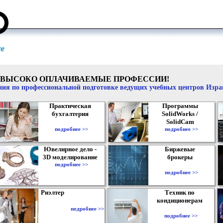
ВЫСОКО ОПЛАЧИВАЕМЫЕ ПРОФЕССИИ!
ия по профессиональной подготовке ведущих учебных центров Изр
Практическая
Программы
бухгалтерия
SolidWorks /
SolidCam
подробнее >>
подробнее >>
Ювелирное дело -
Биржевые
3D моделирование
брокеры
подробнее >>
подробнее >>
Риэлтер
Техник по
кондиционерам
подробнее >>
подробнее >>