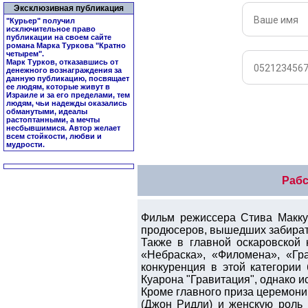
Эксклюзивная публикация
"Курьер" получил
исключительное право
публикации на своем сайте
романа Марка Туркова "
Кратно
четырем
".
Марк Турков, отказавшись от
денежного вознаграждения за
данную публикацию, посвящает
ее людям, которые живут в
Израиле и за его пределами, тем
людям, чьи надежды оказались
обманутыми, идеалы
растоптанными, а мечты
несбывшимися. Автор желает
всем стойкости, любви и
мудрости.
Рабс
Фильм режиссера Стива Макку
продюсеров, вышедших забирать 
Также в главной оскаровской
«Небраска», «Филомена», «Гра
конкуренция в этой категори
Куарона "Гравитация", однако и
Кроме главного приза церемони
(Джон Ридли) и женскую роль 