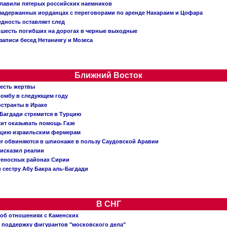
главили пятерых российских наемников
о задержанных иорданцах с переговорами по аренде Нахараим и Цофара
едность оставляет след
: шесть погибших на дорогах в черные выходные
записи бесед Нетаниягу и Мозеса
Ближний Восток
 есть жертвы
бомбу в следующем году
нстранты в Ираке
Багдади стремится в Турцию
жит оказывать помощь Газе
ацию израильским фермерам
er обвиняются в шпионаже в пользу Саудовской Аравии
исказил реалии
теносных районах Сирии
 сестру Абу Бакра аль-Багдади
В СНГ
 об отношениях с Каменских
 поддержку фигурантов "московского дела"