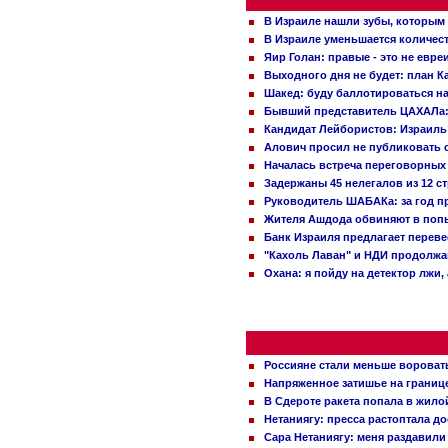
В Израиле нашли зубы, которым 
В Израиле уменьшается количес
Яир Голан: правые - это не евре
Выходного дня не будет: план 
Шакед: буду баллотироваться н
Бывший представитель ЦАХАЛа: 
Кандидат Лейбористов: Израиль 
Алович просил не публиковать с
Началась встреча переговорных
Задержаны 45 нелегалов из 12 с
Руководитель ШАБАКа: за год п
Жителя Ашдода обвиняют в попы
Банк Израиля предлагает переве
"Кахоль Лаван" и НДИ продолж
Охана: я пойду на детектор лжи,
Россияне стали меньше вороват
Напряженное затишье на границ
В Сдероте ракета попала в жило
Нетаниягу: пресса растоптала д
Сара Нетаниягу: меня раздавили