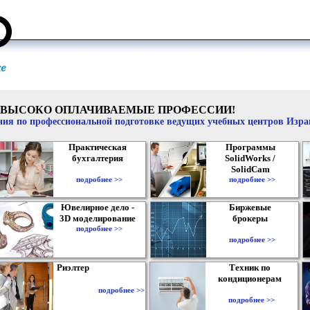
ВЫСОКО ОПЛАЧИВАЕМЫЕ ПРОФЕССИИ!
ия по профессиональной подготовке ведущих учебных центров Изр
Практическая
Программы
бухгалтерия
SolidWorks /
SolidCam
подробнее >>
подробнее >>
Ювелирное дело -
Биржевые
3D моделирование
брокеры
подробнее >>
подробнее >>
Риэлтер
Техник по
кондиционерам
подробнее >>
подробнее >>