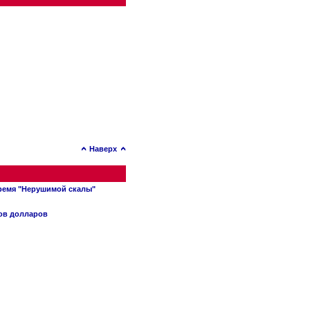
Наверх
время "Нерушимой скалы"
нов долларов