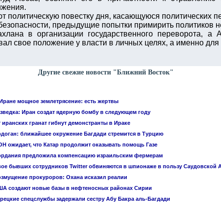
ижения.
ют политическую повестку дня, касающуюся политических п
безопасности, предыдущие попытки примирить политиков не
хлана в организации государственного переворота, а А
зовал свое положение у власти в личных целях, а именно дл
Другие свежие новости "Ближний Восток"
Иране мощное землетрясение: есть жертвы
зведка: Иран создат ядерную бомбу в следующем году
 иранских гранат гибнут демонстранты в Ираке
доган: ближайшее окружение Багдади стремится в Турцию
Н ожидает, что Катар продолжит оказывать помощь Газе
ордания предложила компенсацию израильским фермерам
ое бывших сотрудников Twitter обвиняются в шпионаже в пользу Саудовской 
змущение прокуроров: Охана исказил реалии
А создают новые базы в нефтеносных районах Сирии
рецкие спецслужбы задержали сестру Абу Бакра аль-Багдади