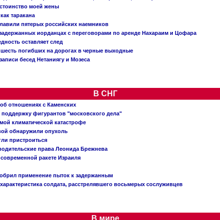
остоинство моей жены
 как таракана
главили пятерых российских наемников
о задержанных иорданцах с переговорами по аренде Нахараим и Цофара
едность оставляет след
: шесть погибших на дорогах в черные выходные
записи бесед Нетаниягу и Мозеса
В СНГ
 об отношениях с Каменских
 поддержку фигурантов "московского дела"
емой климатической катастрофе
вой обнаружили опухоль
огли пристроиться
 водительские права Леонида Брежнева
 современной ракете Израиля
добрил применение пыток к задержанным
характеристика солдата, расстрелявшего восьмерых сослуживцев
В мире