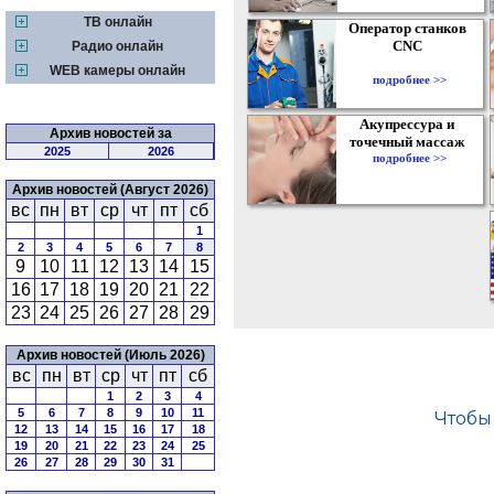
ТВ онлайн
Оператор станков
CNC
Радио онлайн
WEB камеры онлайн
подробнее >>
Акупрессура и
Архив новостей за
точечный массаж
2025
2026
подробнее >>
Архив новостей (Август 2026)
вс
пн
вт
ср
чт
пт
сб
1
2
3
4
5
6
7
8
9
10
11
12
13
14
15
16
17
18
19
20
21
22
23
24
25
26
27
28
29
Архив новостей (Июль 2026)
вс
пн
вт
ср
чт
пт
сб
1
2
3
4
5
6
7
8
9
10
11
12
13
14
15
16
17
18
19
20
21
22
23
24
25
26
27
28
29
30
31