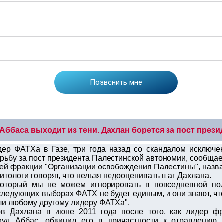
Аббаса выходит из тени. Дахлан борется за пост през
р ФАТХа в Газе, три года назад со скандалом исключен
рьбу за пост президента Палестинской автономии, сообщает
й фракции "Организации освобождения Палестины", назва
итологи говорят, что нельзя недооценивать шаг Дахлана.
который мы не можем игнорировать в повседневной пол
следующих выборах ФАТХ не будет единым, и они знают, чт
ли любому другому лидеру ФАТХа".
в Дахлана в июне 2011 года после того, как лидер ф
уд Аббас, обвинил его в причастности к отравлению 