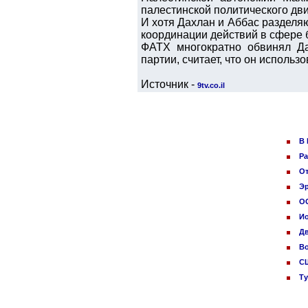
палестинской политического дв
И хотя Дахлан и Аббас разделя
координации действий в сфере 
ФАТХ многократно обвинял Да
партии, считает, что он исполь
Источник -
9tv.co.il
В 
Ра
От
Эр
ОО
И
Дв
Во
СШ
Ту