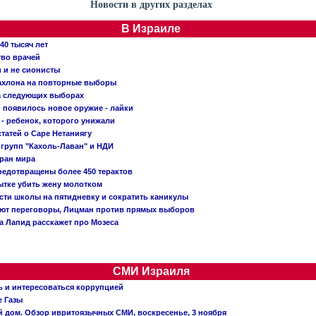
Новости в других разделах
В Израиле
40 тысяч лет
тво врачей
и и не сионисты
Кахлона на повторные выборы
а следующих выборах
появилось новое оружие - лайки
- ребенок, которого унижали
татей о Саре Нетаниягу
 групп "Кахоль-Лаван" и НДИ
тран мира
редотвращены более 450 терактов
тке убить жену молотком
сти школы на пятидневку и сократить каникулы
ают переговоры, Лицман против прямых выборов
 а Лапид расскажет про Мозеса
СМИ Израиля
ь и интересоваться коррупцией
е Газы
й дом. Обзор ивритоязычных СМИ, воскресенье, 3 ноября