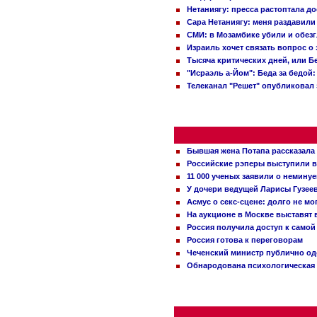
Нетаниягу: пресса растоптала д
Сара Нетаниягу: меня раздавили
СМИ: в Мозамбике убили и обез
Израиль хочет связать вопрос 
Тысяча критических дней, или Б
"Исраэль а-Йом": Беда за бедой
Телеканал "Решет" опубликовал 
Бывшая жена Потапа рассказала
Российские рэперы выступили в
11 000 ученых заявили о немину
У дочери ведущей Ларисы Гузее
Асмус о секс-сцене: долго не м
На аукционе в Москве выставят
Россия получила доступ к самой
Россия готова к переговорам
Чеченский министр публично о
Обнародована психологическая 