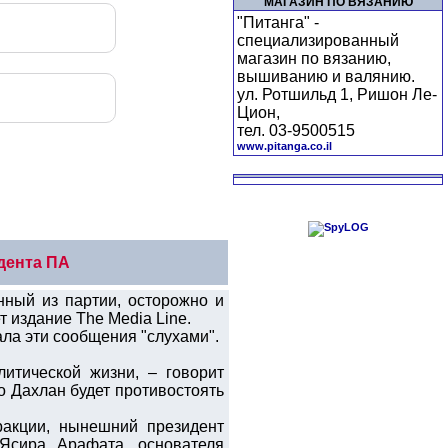
МАГАЗИН ПО ВЯЗАНИЮ
"Питанга" -
специализированный
магазин по вязанию,
вышиванию и валянию.
ул. Ротшильд 1, Ришон Ле-
Цион,
тел. 03-9500515
www.pitanga.co.il
идента ПА
ный из партии, осторожно и
 издание The Media Line.
ла эти сообщения "слухами".
итической жизни, – говорит
о Дахлан будет противостоять
ракции, нынешний президент
Ясира Арафата, основателя