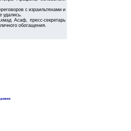
ереговоров с израильтянами и
 удались.
хмад Асаф, пресс-секретарь
я личного обогащения.
Аравии