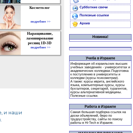
Косметолог
Субботние свечи
Полезные ссылки
подробнее >>
Архив
Наращивание,
Новинка!
ламинирование
ресниц 1D-3D
подробнее >>
Учеба в Израиле
Информация об израильских высших
учебных заведениях - университетах и
академических колледжах.Подготовка
к поступлению в университеты и
колледжи (курсы психометрии).
А также: курсы иврита, английского
языка, компьютерные курсы, курсы
бухгалтеров, секретарей, турагентов,
курсы альтернативной медицины.
Полезные ссылки.
Работа в Израиле
Самая большая подборка ссылок на
доски объявлений, бюро по
трудоустройству, сайты по поиску
работы в Hi-Tech в Израиле.