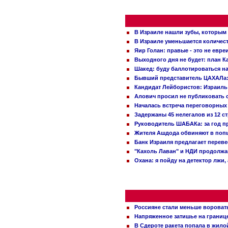
В Израиле нашли зубы, которым 
В Израиле уменьшается количес
Яир Голан: правые - это не евре
Выходного дня не будет: план 
Шакед: буду баллотироваться н
Бывший представитель ЦАХАЛа: 
Кандидат Лейбористов: Израиль 
Алович просил не публиковать с
Началась встреча переговорных
Задержаны 45 нелегалов из 12 с
Руководитель ШАБАКа: за год п
Жителя Ашдода обвиняют в попы
Банк Израиля предлагает переве
"Кахоль Лаван" и НДИ продолж
Охана: я пойду на детектор лжи,
Россияне стали меньше вороват
Напряженное затишье на границ
В Сдероте ракета попала в жило