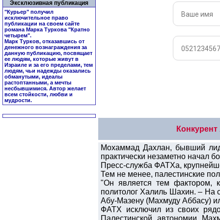
Эксклюзивная публикация
"Курьер" получил
исключительное право
публикации на своем сайте
романа Марка Туркова "
Кратно
четырем
".
Марк Турков, отказавшись от
денежного вознаграждения за
данную публикацию, посвящает
ее людям, которые живут в
Израиле и за его пределами, тем
людям, чьи надежды оказались
обманутыми, идеалы
растоптанными, а мечты
несбывшимися. Автор желает
всем стойкости, любви и
мудрости.
Конкурент 
Мохаммад Дахлан, бывший лиде
практически незаметно начал бо
Пресс-служба ФАТХа, крупнейше
Тем не менее, палестинские пол
"Он является тем фактором, 
политолог Халиль Шахин. – На 
Абу-Мазену (Махмуду Аббасу) и
ФАТХ исключил из своих рядо
Палестинской автономии Махм