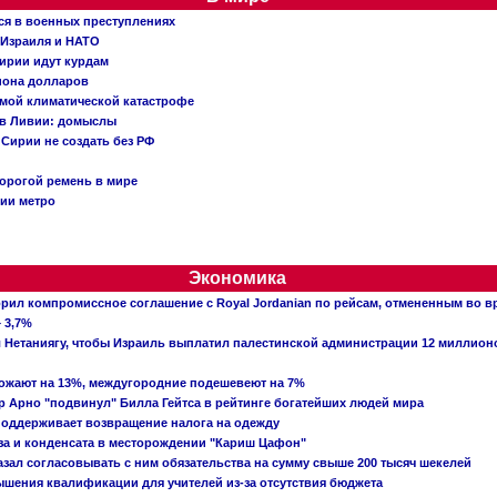
ся в военных преступлениях
 Израиля и НАТО
ирии идут курдам
иона долларов
емой климатической катастрофе
 в Ливии: домыслы
Сирии не создать без РФ
орогой ремень в мире
ции метро
Экономика
рил компромиссное соглашение с Royal Jordanian по рейсам, отмененным во 
 3,7%
ал Нетаниягу, чтобы Израиль выплатил палестинской администрации 12 миллио
рожают на 13%, междугородние подешевеют на 7%
 Арно "подвинул" Билла Гейтса в рейтинге богатейших людей мира
поддерживает возвращение налога на одежду
аза и конденсата в месторождении "Кариш Цафон"
зал согласовывать с ним обязательства на сумму свыше 200 тысяч шекелей
шения квалификации для учителей из-за отсутствия бюджета