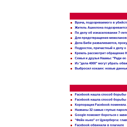
Врача, подозреваемого в убийст
Житель Ашкелона подозревается 
По делу об изнасиловании 7-ле
Для предотвращения межклановы
Дела Биби разваливаются, проку
Подросток, причастный к делу о
Кремль рассмотрит обращение Н
Семья и друзья Наамы: "Ради ее
Из "дела 4000" могут убрать обв
Выбросил кокаин: новые данные
Facebook нашла способ борьбы 
Facebook нашла способ борьбы 
Корпорация Facebook поменяла
Названы 32 самых глупых пароля
Google поможет бороться с зави
"Фейк-ньюз" от Цукерберга: гла
Facebook обвинили в плагиате