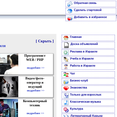
Обратная связь
Сделать стартовой
Добавить в избранное
Главная
[ Скрыть ]
Доска объявлений
аиля
Реклама в Израиле
Программист
Учеба в Израиле
WEB / PHP
Работа в Израиле
подробнее >>
Чат
Видео/фото-
Бизнес-клуб
оператор и
ведущий
Знакомства
подробнее >>
Только для взрослых
Компьютерный
Классическая музыка
техник
Культура
подробнее >>
Литературный Курьер