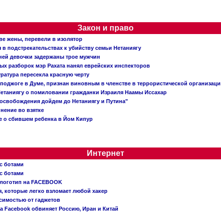
Закон и право
ве жены, перевели в изолятор
в подстрекательствах к убийству семьи Нетаниягу
тней девочки задержаны трое мужчин
х разборок мэр Рахата нанял еврейских инспекторов
ратура пересекла красную черту
 поджоге в Думе, признан виновным в членстве в террористической организац
етаниягу о помиловании гражданки Израиля Наамы Иссахар
 освобождения дойдем до Нетаниягу и Путина"
инение во взятке
 о сбившем ребенка в Йом Кипур
Интернет
с ботами
с ботами
 логотип на FACEBOOK
, которые легко взломает любой хакер
симостью от гаджетов
ва Facebook обвиняет Россию, Иран и Китай