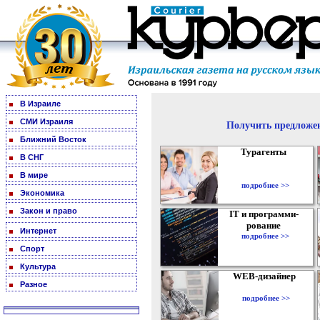
В Израиле
СМИ Израиля
Получить предложен
Ближний Восток
Турагенты
В СНГ
В мире
подробнее >>
Экономика
Закон и право
IT и программи-
рование
Интернет
подробнее >>
Спорт
Культура
WEB-дизайнер
Разное
подробнее >>