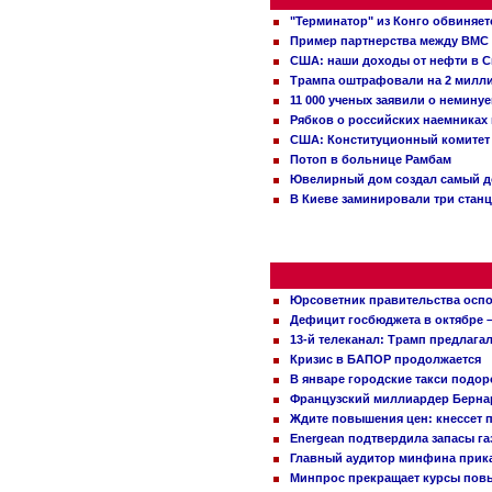
"Терминатор" из Конго обвиняет
Пример партнерства между ВМС
США: наши доходы от нефти в С
Трампа оштрафовали на 2 милл
11 000 ученых заявили о немину
Рябков о российских наемниках
США: Конституционный комитет 
Потоп в больнице Рамбам
Ювелирный дом создал самый д
В Киеве заминировали три стан
Юрсоветник правительства оспо
Дефицит госбюджета в октябре –
13-й телеканал: Трамп предлаг
Кризис в БАПОР продолжается
В январе городские такси подо
Французский миллиардер Бернар
Ждите повышения цен: кнессет 
Energean подтвердила запасы г
Главный аудитор минфина прика
Минпрос прекращает курсы повы