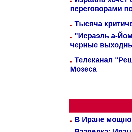
переговорами п
Тысяча критиче
"Исраэль а-Йом
черные выходн
Телеканал "Реш
Мозеса
В Иране мощно
Разведка: Иран