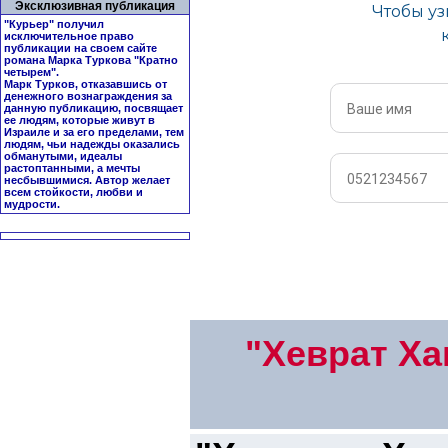
Эксклюзивная публикация
"Курьер" получил
исключительное право
публикации на своем сайте
романа Марка Туркова "
Кратно
четырем
".
Марк Турков, отказавшись от
денежного вознаграждения за
данную публикацию, посвящает
ее людям, которые живут в
Израиле и за его пределами, тем
людям, чьи надежды оказались
обманутыми, идеалы
растоптанными, а мечты
несбывшимися. Автор желает
всем стойкости, любви и
мудрости.
"Хеврат Х