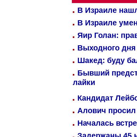
В Израиле нашл
В Израиле уме
Яир Голан: пра
Выходного дня 
Шакед: буду б
Бывший предст
лайки
Кандидат Лейбо
Алович просил 
Началась встре
Задержаны 45 н