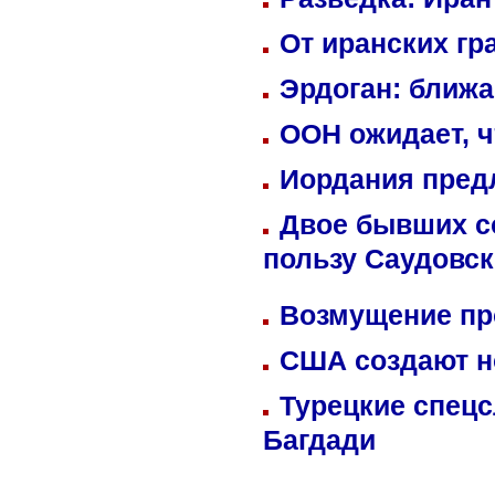
От иранских гр
Эрдоган: ближ
ООН ожидает, ч
Иордания пред
Двое бывших со
пользу Саудовс
Возмущение пр
США создают н
Турецкие спецс
Багдади