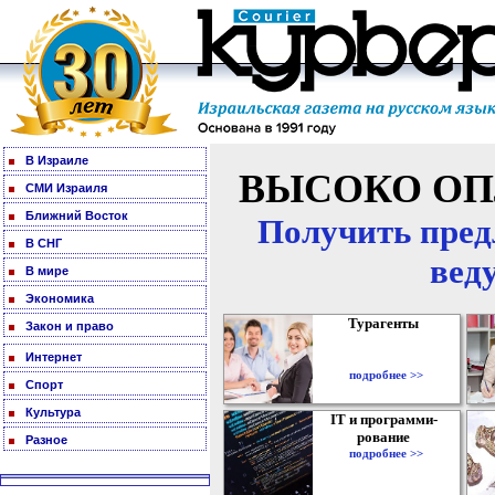
В Израиле
ВЫСОКО ОП
СМИ Израиля
Ближний Восток
Получить пред
В СНГ
вед
В мире
Экономика
Турагенты
Закон и право
Интернет
подробнее >>
Спорт
Культура
IT и программи-
рование
Разное
подробнее >>