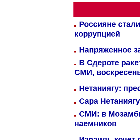
Россияне стали
коррупцией
Напряженное за
В Сдероте раке
СМИ, воскресень
Нетаниягу: пре
Сара Нетаниягу
СМИ: в Мозамби
наемников
Израиль хочет 