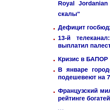
Royal Jordania
скалы"
Дефицит госбюдж
13-й телекана
выплатил палес
Кризис в БАПОР
В январе город
подешевеют на 
Французский ми
рейтинге богате