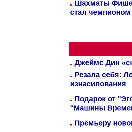
Шахматы Фишер
стал чемпионом
Джеймс Дин «сн
Резала себя: Л
изнасилования
Подарок от "Эг
"Машины Време
Премьеру новог