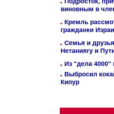
Подросток, при
виновным в член
Кремль рассмо
гражданки Изра
Семья и друзь
Нетаниягу и Пут
Из "дела 4000"
Выбросил кока
Кипур