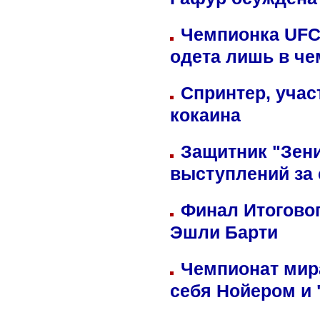
Гафур осуждена 
Чемпионка UFC
одета лишь в че
Спринтер, учас
кокаина
Защитник "Зен
выступлений за
Финал Итоговог
Эшли Барти
Чемпионат мир
себя Нойером и 