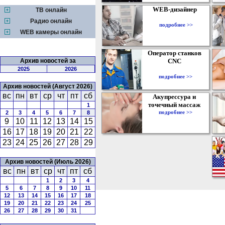
WEB-дизайнер
ТВ онлайн
Радио онлайн
подробнее >>
WEB камеры онлайн
Оператор станков
Архив новостей за
CNC
2025
2026
подробнее >>
Архив новостей (Август 2026)
вс
пн
вт
ср
чт
пт
сб
Акупрессура и
точечный массаж
1
подробнее >>
2
3
4
5
6
7
8
9
10
11
12
13
14
15
16
17
18
19
20
21
22
23
24
25
26
27
28
29
Архив новостей (Июль 2026)
вс
пн
вт
ср
чт
пт
сб
1
2
3
4
5
6
7
8
9
10
11
12
13
14
15
16
17
18
19
20
21
22
23
24
25
26
27
28
29
30
31