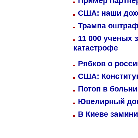
Пример партне
США: наши дох
Трампа оштраф
11 000 ученых 
катастрофе
Рябков о росс
США: Конститу
Потоп в больн
Ювелирный дом
В Киеве замини