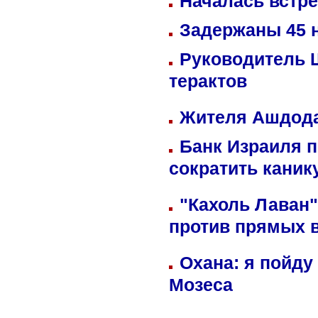
Началась встре
Задержаны 45 н
Руководитель 
терактов
Жителя Ашдода
Банк Израиля п
сократить кани
"Кахоль Лаван
против прямых 
Охана: я пойду
Мозеса