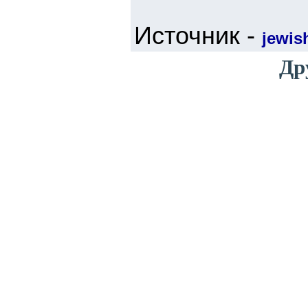
Источник -
jewis
Др