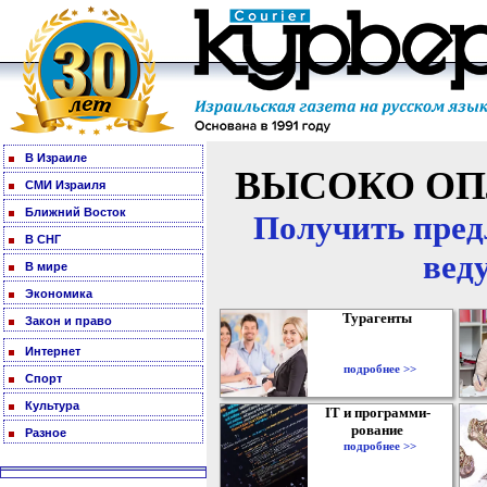
В Израиле
ВЫСОКО ОП
СМИ Израиля
Ближний Восток
Получить пред
В СНГ
вед
В мире
Экономика
Турагенты
Закон и право
Интернет
подробнее >>
Спорт
Культура
IT и программи-
рование
Разное
подробнее >>