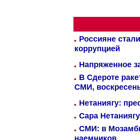
Россияне стали
коррупцией
Напряженное за
В Сдероте раке
СМИ, воскресень
Нетаниягу: пре
Сара Нетаниягу
СМИ: в Мозамби