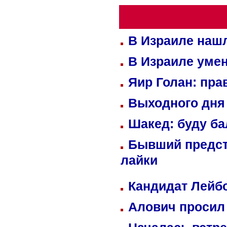
В Израиле нашл
В Израиле уме
Яир Голан: пра
Выходного дня 
Шакед: буду б
Бывший предст
лайки
Кандидат Лейбо
Алович просил 