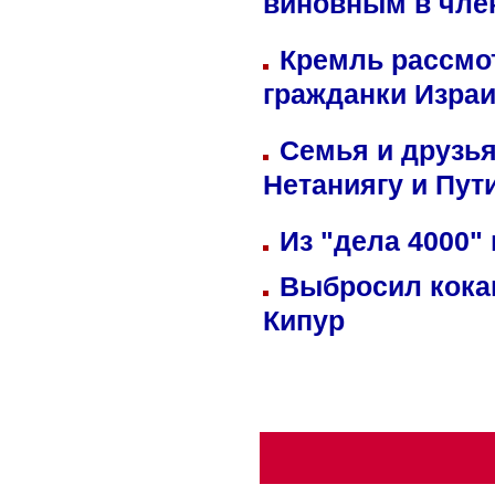
виновным в член
Кремль рассмо
гражданки Изра
Семья и друзь
Нетаниягу и Пут
Из "дела 4000"
Выбросил кока
Кипур