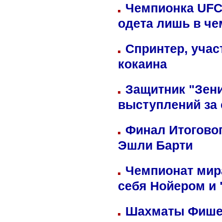
Чемпионка UFC
одета лишь в че
Спринтер, учас
кокаина
Защитник "Зен
выступлений за
Финал Итоговог
Эшли Барти
Чемпионат мир
себя Нойером и 
Шахматы Фишер