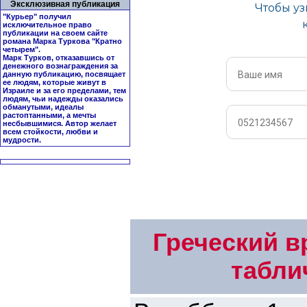
Эксклюзивная публикация
"Курьер" получил
исключительное право
публикации на своем сайте
романа Марка Туркова "
Кратно
четырем
".
Марк Турков, отказавшись от
денежного вознаграждения за
данную публикацию, посвящает
ее людям, которые живут в
Израиле и за его пределами, тем
людям, чьи надежды оказались
обманутыми, идеалы
растоптанными, а мечты
несбывшимися. Автор желает
всем стойкости, любви и
мудрости.
Греческий в
табли