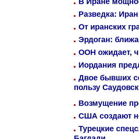
В Иране мощно
Разведка: Иран
От иранских гр
Эрдоган: ближ
ООН ожидает, ч
Иордания пред
Двое бывших со
пользу Саудовс
Возмущение пр
США создают н
Турецкие спецс