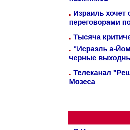
наемников
Израиль хочет 
переговорами п
Тысяча критиче
"Исраэль а-Йом
черные выходн
Телеканал "Реш
Мозеса