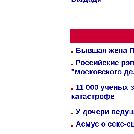
Багдади
Бывшая жена П
Российские рэ
"московского де
11 000 ученых 
катастрофе
У дочери веду
Асмус о секс-с