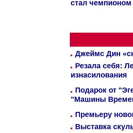
стал чемпионом
Джеймс Дин «сн
Резала себя: Л
изнасилования
Подарок от "Эг
"Машины Време
Премьеру новог
Выставка скуль