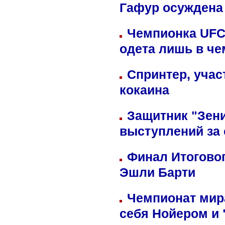
Гафур осуждена 
Чемпионка UFC
одета лишь в че
Спринтер, учас
кокаина
Защитник "Зен
выступлений за
Финал Итоговог
Эшли Барти
Чемпионат мир
себя Нойером и 