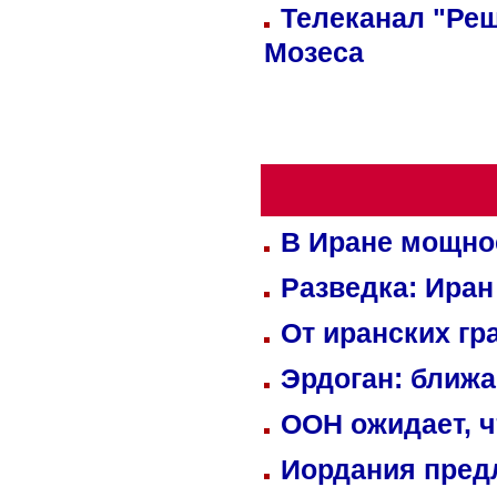
Телеканал "Реш
Мозеса
В Иране мощно
Разведка: Иран
От иранских гр
Эрдоган: ближ
ООН ожидает, ч
Иордания пред