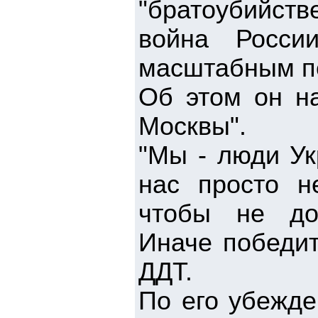
"братоубийст
война Росси
масштабным по
Об этом он на
Москвы".
"Мы - люди Ук
нас просто н
чтобы не доп
Иначе победит
ДДТ.
По его убежде