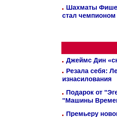
Шахматы Фишер
стал чемпионом
Джеймс Дин «сн
Резала себя: Л
изнасилования
Подарок от "Эг
"Машины Време
Премьеру новог