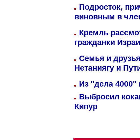
Подросток, при
виновным в член
Кремль рассмо
гражданки Изра
Семья и друзь
Нетаниягу и Пут
Из "дела 4000"
Выбросил кока
Кипур