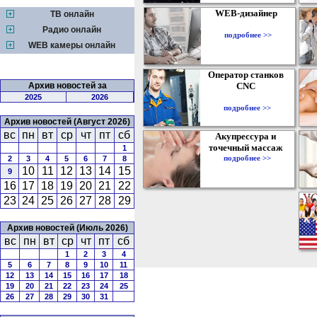
WEB-дизайнер
ТВ онлайн
Радио онлайн
подробнее >>
WEB камеры онлайн
Оператор станков
Архив новостей за
CNC
2025
2026
подробнее >>
Архив новостей (Август 2026)
вс
пн
вт
ср
чт
пт
сб
Акупрессура и
точечный массаж
1
подробнее >>
2
3
4
5
6
7
8
10
11
12
13
14
15
9
16
17
18
19
20
21
22
23
24
25
26
27
28
29
Архив новостей (Июль 2026)
вс
пн
вт
ср
чт
пт
сб
1
2
3
4
5
6
7
8
9
10
11
12
13
14
15
16
17
18
19
20
21
22
23
24
25
26
27
28
29
30
31