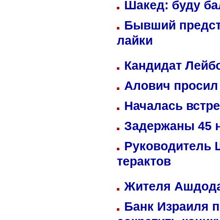
Шакед: буду б
Бывший предст
лайки
Кандидат Лейбо
Алович просил 
Началась встре
Задержаны 45 н
Руководитель 
терактов
Жителя Ашдода
Банк Израиля п