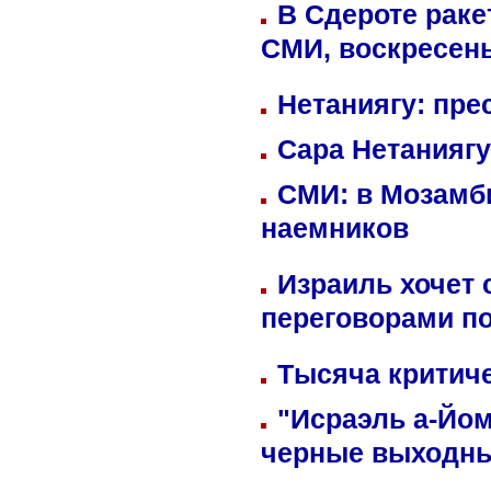
В Сдероте раке
СМИ, воскресень
Нетаниягу: пре
Сара Нетаниягу
СМИ: в Мозамби
наемников
Израиль хочет 
переговорами п
Тысяча критиче
"Исраэль а-Йом
черные выходн