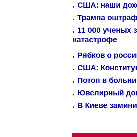
США: наши дох
Трампа оштраф
11 000 ученых 
катастрофе
Рябков о росс
США: Конститу
Потоп в больн
Ювелирный дом
В Киеве замини