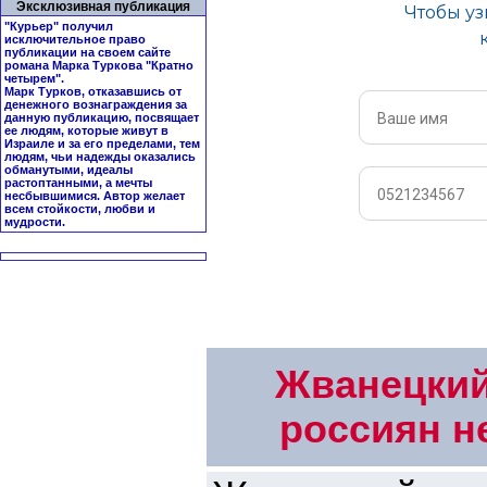
Эксклюзивная публикация
"Курьер" получил
исключительное право
публикации на своем сайте
романа Марка Туркова "
Кратно
четырем
".
Марк Турков, отказавшись от
денежного вознаграждения за
данную публикацию, посвящает
ее людям, которые живут в
Израиле и за его пределами, тем
людям, чьи надежды оказались
обманутыми, идеалы
растоптанными, а мечты
несбывшимися. Автор желает
всем стойкости, любви и
мудрости.
Жванецкий
россиян н