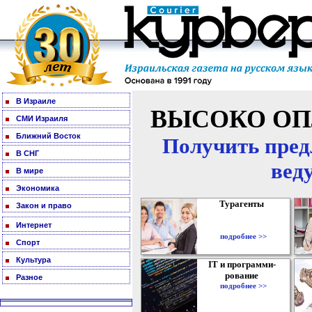
В Израиле
ВЫСОКО ОП
СМИ Израиля
Ближний Восток
Получить пред
В СНГ
вед
В мире
Экономика
Турагенты
Закон и право
Интернет
подробнее >>
Спорт
Культура
IT и программи-
рование
Разное
подробнее >>