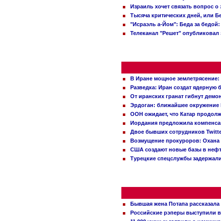
Израиль хочет связать вопрос 
Тысяча критических дней, или Б
"Исраэль а-Йом": Беда за бедой
Телеканал "Решет" опубликовал 
В Иране мощное землетрясение:
Разведка: Иран создат ядерную 
От иранских гранат гибнут демо
Эрдоган: ближайшее окружение 
ООН ожидает, что Катар продол
Иордания предложила компенс
Двое бывших сотрудников Twitt
Возмущение прокуроров: Охана 
США создают новые базы в неф
Турецкие спецслужбы задержали
Бывшая жена Потапа рассказала
Российские рэперы выступили в