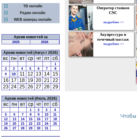
ТВ онлайн
Оператор станков
CNC
Радио онлайн
WEB камеры онлайн
подробнее >>
Акупрессура и
Архив новостей за
точечный массаж
2025
2026
подробнее >>
Архив новостей (Август 2026)
вс
пн
вт
ср
чт
пт
сб
1
2
3
4
5
6
7
8
11
12
13
14
15
9
10
16
17
18
19
20
21
22
23
24
25
26
27
28
29
Архив новостей (Июль 2026)
вс
пн
вт
ср
чт
пт
сб
1
2
3
4
5
6
7
8
9
10
11
12
13
14
15
16
17
18
19
20
21
22
23
24
25
26
27
28
29
30
31