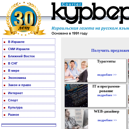
В Израиле
СМИ Израиля
Получить предложен
Ближний Восток
Турагенты
В СНГ
В мире
подробнее >>
Экономика
Закон и право
IT и программи-
рование
Интернет
подробнее >>
Спорт
Культура
WEB-дизайнер
Разное
подробнее >>