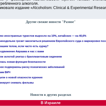
требленного алкоголя.
овало издание «Alcoholism: Clinical & Experimental Resear
Другие свежие новости "Разное"
тво иностранных туристов выросло на 10%, китайских — на 40,6%
винодельни грозит закончиться решением Европейского суда о маркировке по
вашим телом, если часто есть хурму?
родвижение Авраама и нас с вами
или золотой унитаз с бриллиантовым сидением
лась новая функция безопасности
ее подвержены риску психических заболеваний
амм ВИЧ
или о новой опасности курения
ланирует снимать фильмы
Новости в других разделах
В Израиле