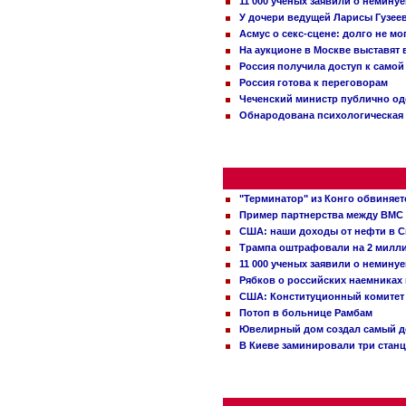
11 000 ученых заявили о немину
У дочери ведущей Ларисы Гузее
Асмус о секс-сцене: долго не м
На аукционе в Москве выставят
Россия получила доступ к самой
Россия готова к переговорам
Чеченский министр публично о
Обнародована психологическая 
"Терминатор" из Конго обвиняет
Пример партнерства между ВМС
США: наши доходы от нефти в С
Трампа оштрафовали на 2 милл
11 000 ученых заявили о немину
Рябков о российских наемниках
США: Конституционный комитет 
Потоп в больнице Рамбам
Ювелирный дом создал самый д
В Киеве заминировали три стан