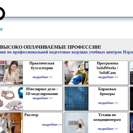
ВЫСОКО ОПЛАЧИВАЕМЫЕ ПРОФЕССИИ!
ия по профессиональной подготовке ведущих учебных центров Изр
Практическая
Программы
бухгалтерия
SolidWorks /
SolidCam
подробнее >>
подробнее >>
Ювелирное дело -
Биржевые
3D моделирование
брокеры
подробнее >>
подробнее >>
Риэлтер
Техник по
кондиционерам
подробнее >>
подробнее >>