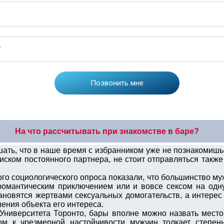
На что рассчитывать при знакомстве в баре?
ть, что в наше время с избранником уже не познакомишьс
иском постоянного партнера, не стоит отправляться также
го социологического опроса показали, что большинство м
омантическим приключением или и вовсе сексом на одну 
ановятся жертвами сексуальных домогательств, а интерес
ения объекта его интереса.
Университета Торонто, бары вполне можно назвать мест
том к чрезмерной настойчивости мужчин толкает степе