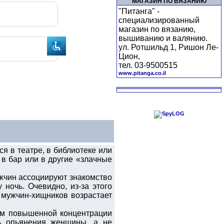
МАГАЗИН ПО ВЯЗАНИЮ
"Питанга" -
специализированный
магазин по вязанию,
вышиванию и валянию.
ул. Ротшильд 1, Ришон Ле-
Цион,
тел. 03-9500515
www.pitanga.co.il
я в театре, в библиотеке или
 в бар или в другие «злачные
ужчин ассоциируют знакомство
ночь. Очевидно, из-за этого
 мужчин-хищников возрастает
ом повышенной концентрации
нь опьянения женщины, а не