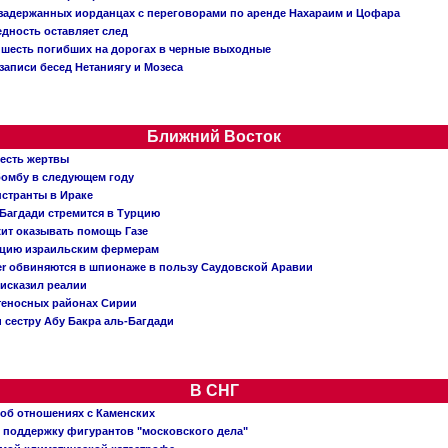
о задержанных иорданцах с переговорами по аренде Нахараим и Цофара
едность оставляет след
: шесть погибших на дорогах в черные выходные
записи бесед Нетаниягу и Мозеса
Ближний Восток
 есть жертвы
бомбу в следующем году
нстранты в Ираке
Багдади стремится в Турцию
жит оказывать помощь Газе
ацию израильским фермерам
er обвиняются в шпионаже в пользу Саудовской Аравии
исказил реалии
теносных районах Сирии
 сестру Абу Бакра аль-Багдади
В СНГ
 об отношениях с Каменских
 поддержку фигурантов "московского дела"