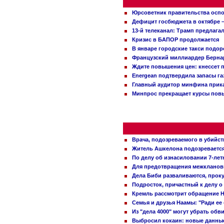
Юрсоветник правительства оспо
Дефицит госбюджета в октябре –
13-й телеканал: Трамп предлаг
Кризис в БАПОР продолжается
В январе городские такси подо
Французский миллиардер Бернар
Ждите повышения цен: кнессет 
Energean подтвердила запасы г
Главный аудитор минфина прика
Минпрос прекращает курсы повы
Врача, подозреваемого в убийст
Житель Ашкелона подозревается 
По делу об изнасиловании 7-ле
Для предотвращения межклановы
Дела Биби разваливаются, проку
Подросток, причастный к делу о
Кремль рассмотрит обращение Н
Семья и друзья Наамы: "Ради ее
Из "дела 4000" могут убрать обв
Выбросил кокаин: новые данные