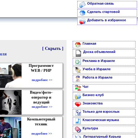
Обратная связь
Сделать стартовой
Добавить в избранное
Главная
[ Скрыть ]
Доска объявлений
аиля
Реклама в Израиле
Программист
Учеба в Израиле
WEB / PHP
Работа в Израиле
подробнее >>
Чат
Видео/фото-
Бизнес-клуб
оператор и
ведущий
Знакомства
подробнее >>
Только для взрослых
Компьютерный
Классическая музыка
техник
Культура
подробнее >>
Литературный Курьер