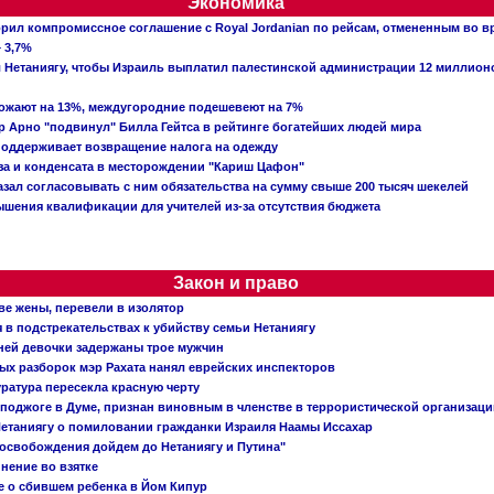
Экономика
рил компромиссное соглашение с Royal Jordanian по рейсам, отмененным во 
 3,7%
ал Нетаниягу, чтобы Израиль выплатил палестинской администрации 12 миллио
рожают на 13%, междугородние подешевеют на 7%
 Арно "подвинул" Билла Гейтса в рейтинге богатейших людей мира
поддерживает возвращение налога на одежду
аза и конденсата в месторождении "Кариш Цафон"
зал согласовывать с ним обязательства на сумму свыше 200 тысяч шекелей
шения квалификации для учителей из-за отсутствия бюджета
Закон и право
ве жены, перевели в изолятор
в подстрекательствах к убийству семьи Нетаниягу
тней девочки задержаны трое мужчин
х разборок мэр Рахата нанял еврейских инспекторов
ратура пересекла красную черту
 поджоге в Думе, признан виновным в членстве в террористической организац
етаниягу о помиловании гражданки Израиля Наамы Иссахар
 освобождения дойдем до Нетаниягу и Путина"
инение во взятке
 о сбившем ребенка в Йом Кипур