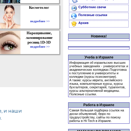
Косметолог
Субботние свечи
Полезные ссылки
подробнее >>
Архив
Наращивание,
Новинка!
ламинирование
ресниц 1D-3D
подробнее >>
Учеба в Израиле
Информация об израильских высших
учебных заведениях - университетах и
академических колледжах.Подготовка
к поступлению в университеты и
колледжи (курсы психометрии).
А также: курсы иврита, английского
языка, компьютерные курсы, курсы
бухгалтеров, секретарей, турагентов,
курсы альтернативной медицины.
Полезные ссылки.
Работа в Израиле
Самая большая подборка ссылок на
доски объявлений, бюро по
трудоустройству, сайты по поиску
работы в Hi-Tech в Израиле.