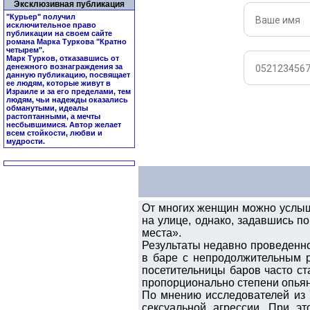
Эксклюзивная публикация
"Курьер" получил
исключительное право
публикации на своем сайте
романа Марка Туркова "
Кратно
четырем
".
Марк Турков, отказавшись от
денежного вознаграждения за
данную публикацию, посвящает
ее людям, которые живут в
Израиле и за его пределами, тем
людям, чьи надежды оказались
обманутыми, идеалы
растоптанными, а мечты
несбывшимися. Автор желает
всем стойкости, любви и
мудрости.
От многих женщин можно услыша
на улице, однако, задавшись по
места».
Результаты недавно проведенно
в баре с непродолжительным р
посетительницы баров часто ст
пропорционально степени опьян
По мнению исследователей из 
сексуальной агрессии. При э