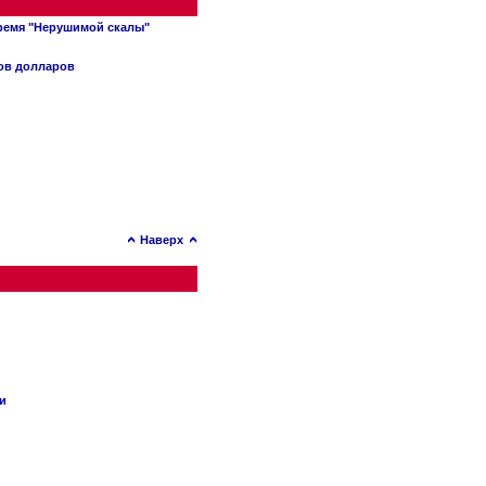
время "Нерушимой скалы"
нов долларов
Наверх
ии