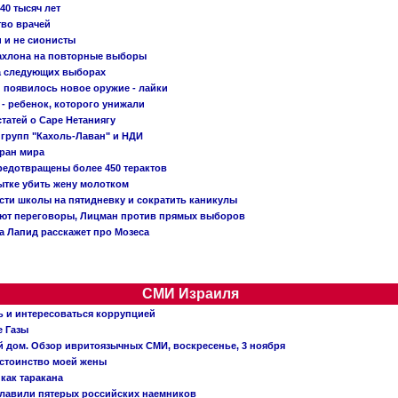
40 тысяч лет
тво врачей
и и не сионисты
Кахлона на повторные выборы
а следующих выборах
появилось новое оружие - лайки
- ребенок, которого унижали
татей о Саре Нетаниягу
 групп "Кахоль-Лаван" и НДИ
тран мира
редотвращены более 450 терактов
тке убить жену молотком
сти школы на пятидневку и сократить каникулы
ают переговоры, Лицман против прямых выборов
 а Лапид расскажет про Мозеса
СМИ Израиля
ь и интересоваться коррупцией
е Газы
й дом. Обзор ивритоязычных СМИ, воскресенье, 3 ноября
остоинство моей жены
 как таракана
главили пятерых российских наемников