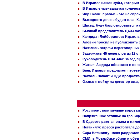
В Израиле нашли зубы, которым 
В Израиле уменьшается количес
Яир Голан: правые - это не евре
Выходного дня не будет: план 
Шакед: буду баллотироваться н
Бывший представитель ЦАХАЛа: 
Кандидат Лейбористов: Израиль 
Алович просил не публиковать с
Началась встреча переговорных
Задержаны 45 нелегалов из 12 с
Руководитель ШАБАКа: за год п
Жителя Ашдода обвиняют в попы
Банк Израиля предлагает переве
"Кахоль Лаван" и НДИ продолж
Охана: я пойду на детектор лжи,
Россияне стали меньше вороват
Напряженное затишье на границ
В Сдероте ракета попала в жило
Нетаниягу: пресса растоптала д
Сара Нетаниягу: меня раздавили
СМИ: в Мозамбике убили и обез