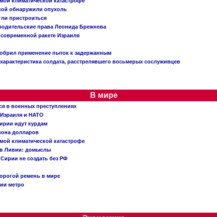
емой климатической катастрофе
вой обнаружили опухоль
огли пристроиться
 водительские права Леонида Брежнева
 современной ракете Израиля
добрил применение пыток к задержанным
характеристика солдата, расстрелявшего восьмерых сослуживцев
В мире
ся в военных преступлениях
 Израиля и НАТО
ирии идут курдам
иона долларов
емой климатической катастрофе
 в Ливии: домыслы
Сирии не создать без РФ
орогой ремень в мире
ции метро