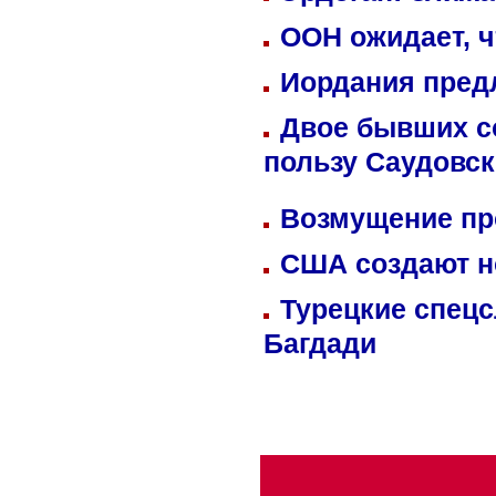
ООН ожидает, ч
Иордания пред
Двое бывших со
пользу Саудовс
Возмущение пр
США создают н
Турецкие спецс
Багдади