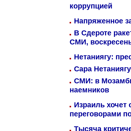
коррупцией
Напряженное за
В Сдероте раке
СМИ, воскресень
Нетаниягу: пре
Сара Нетаниягу
СМИ: в Мозамби
наемников
Израиль хочет 
переговорами п
Тысяча критиче