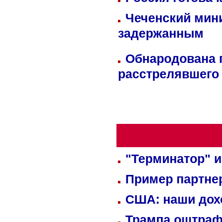
Чеченский мин
задержанным
Обнародована п
расстрелявшего
"Терминатор" и
Пример партне
США: наши дох
Трампа оштраф