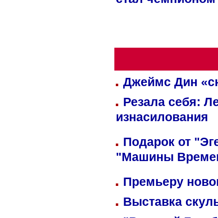
стал чемпионом
Джеймс Дин «сн
Резала себя: Л
изнасилования
Подарок от "Эг
"Машины Време
Премьеру новог
Выставка скуль