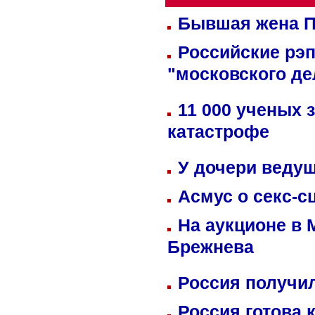
Бывшая жена П
Российские рэ
"московского де
11 000 ученых 
катастрофе
У дочери веду
Асмус о секс-с
На аукционе в 
Брежнева
Россия получил
Россия готова 