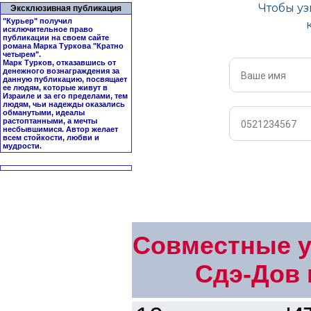
Эксклюзивная публикация
"Курьер" получил
исключительное право
публикации на своем сайте
романа Марка Туркова "
Кратно
четырем
".
Марк Турков, отказавшись от
денежного вознаграждения за
данную публикацию, посвящает
ее людям, которые живут в
Израиле и за его пределами, тем
людям, чьи надежды оказались
обманутыми, идеалы
растоптанными, а мечты
несбывшимися. Автор желает
всем стойкости, любви и
мудрости.
Совместные у
Сдэ-Дов