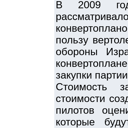
В 2009 го
рассматри
конвертоплано
пользу вертол
обороны Изр
конвертоплан
закупки парти
Стоимость з
стоимости соз
пилотов оцен
которые буд