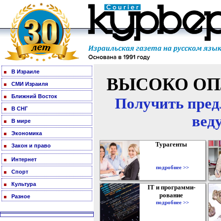
В Израиле
ВЫСОКО ОП
СМИ Израиля
Ближний Восток
Получить пред
В СНГ
вед
В мире
Экономика
Турагенты
Закон и право
Интернет
подробнее >>
Спорт
Культура
IT и программи-
рование
Разное
подробнее >>