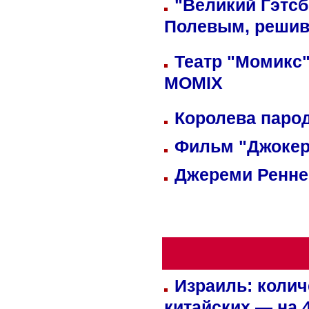
"Великий Гэтсб
Полевым, решив
Театр "Момикс"
MOMIX
Королева парод
Фильм "Джокер
Джереми Реннер
Израиль: колич