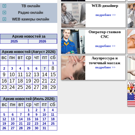
WEB-дизайнер
ТВ онлайн
Радио онлайн
подробнее >>
WEB камеры онлайн
Оператор станков
Архив новостей за
CNC
2025
2026
подробнее >>
Архив новостей (Август 2026)
вс
пн
вт
ср
чт
пт
сб
Акупрессура и
точечный массаж
1
подробнее >>
8
2
3
4
5
6
7
9
10
11
12
13
14
15
16
17
18
19
20
21
22
23
24
25
26
27
28
29
Архив новостей (Июль 2026)
вс
пн
вт
ср
чт
пт
сб
1
2
3
4
5
6
7
8
9
10
11
12
13
14
15
16
17
18
19
20
21
22
23
24
25
26
27
28
29
30
31