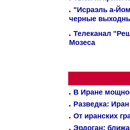
"Исраэль а-Йом
черные выходн
Телеканал "Реш
Мозеса
В Иране мощно
Разведка: Иран
От иранских гр
Эрдоган: ближ