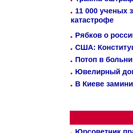
11 000 ученых 
катастрофе
Рябков о росс
США: Конститу
Потоп в больн
Ювелирный дом
В Киеве замини
Юрсоветник пр