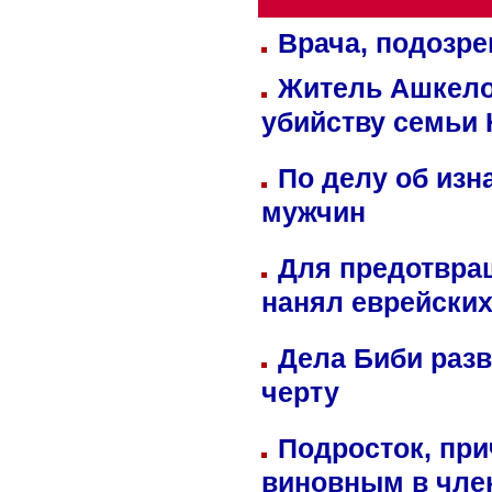
Врача, подозре
Житель Ашкелон
убийству семьи 
По делу об изн
мужчин
Для предотвра
нанял еврейских
Дела Биби разв
черту
Подросток, при
виновным в член