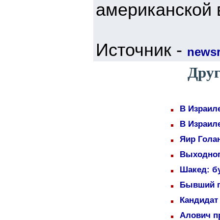
американской 
Источник -
newsr
Друг
В Израил
В Израил
Яир Голан
Выходног
Шакед: б
Бывший п
Кандидат 
Алович пр