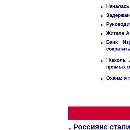
Началась
Задержаны
Руководи
Жителя А
Банк Из
сократит
"Кахоль
прямых 
Охана: я 
Россияне стали