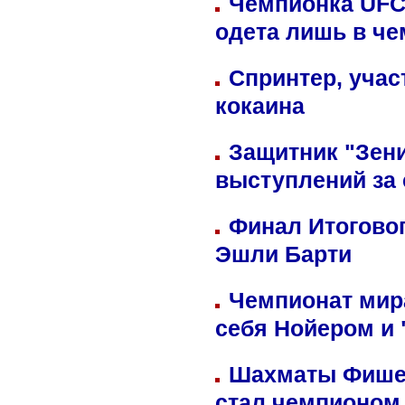
Чемпионка UFC
одета лишь в че
Спринтер, учас
кокаина
Защитник "Зен
выступлений за
Финал Итоговог
Эшли Барти
Чемпионат мир
себя Нойером и 
Шахматы Фишер