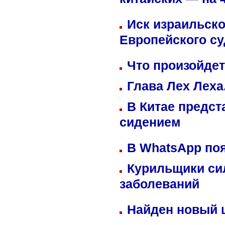
китайских — на 
Иск израильско
Европейского су
Что произойдет
Глава Лех Леха
В Китае предст
сидением
В WhatsApp по
Курильщики си
заболеваний
Найден новый