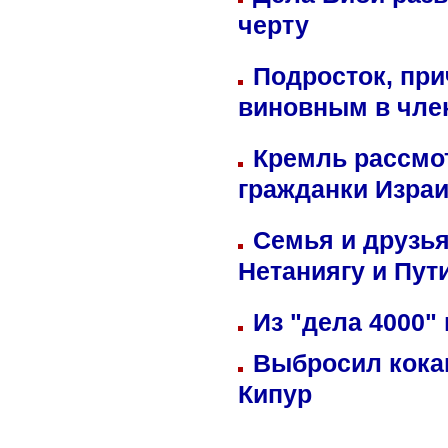
черту
Подросток, при
виновным в член
Кремль рассмо
гражданки Изра
Семья и друзь
Нетаниягу и Пут
Из "дела 4000"
Выбросил кока
Кипур