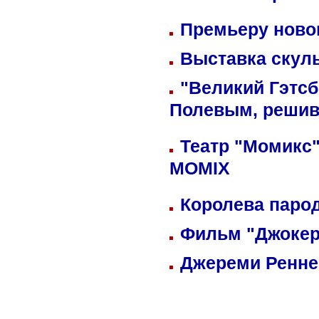
Премьеру новог
Выставка скуль
"Великий Гэтсб
Полевым, решив
Театр "Момикс"
MOMIX
Королева парод
Фильм "Джокер
Джереми Реннер