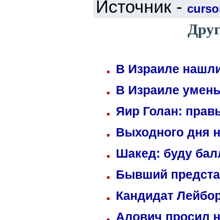
Источник -
cursor
Друг
В Израиле нашли
В Израиле умень
Яир Голан: правы
Выходного дня н
Шакед: буду ба
Бывший предста
Кандидат Лейбор
Алович просил н