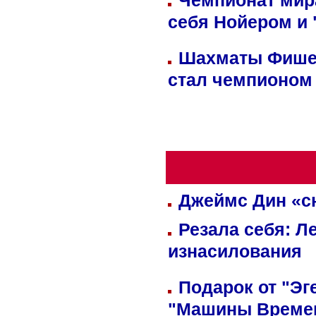
Чемпионат мир
себя Нойером и 
Шахматы Фишер
стал чемпионом
Джеймс Дин «сн
Резала себя: Л
изнасилования
Подарок от "Эг
"Машины Време