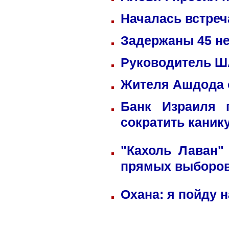
Началась встреч
Задержаны 45 не
Руководитель ША
Жителя Ашдода 
Банк Израиля 
сократить каник
"Кахоль Лаван"
прямых выборо
Охана: я пойду 