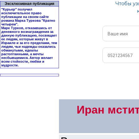
Эксклюзивная публикация
"Курьер" получил
исключительное право
публикации на своем сайте
романа Марка Туркова "
Кратно
четырем
".
Марк Турков, отказавшись от
денежного вознаграждения за
данную публикацию, посвящает
ее людям, которые живут в
Израиле и за его пределами, тем
людям, чьи надежды оказались
обманутыми, идеалы
растоптанными, а мечты
несбывшимися. Автор желает
всем стойкости, любви и
мудрости.
Иран мстит