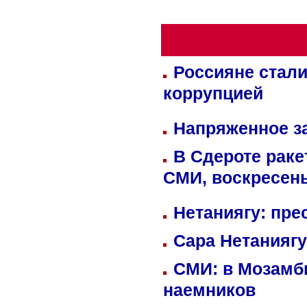
Россияне стали
коррупцией
Напряженное за
В Сдероте раке
СМИ, воскресень
Нетаниягу: пре
Сара Нетаниягу
СМИ: в Мозамби
наемников