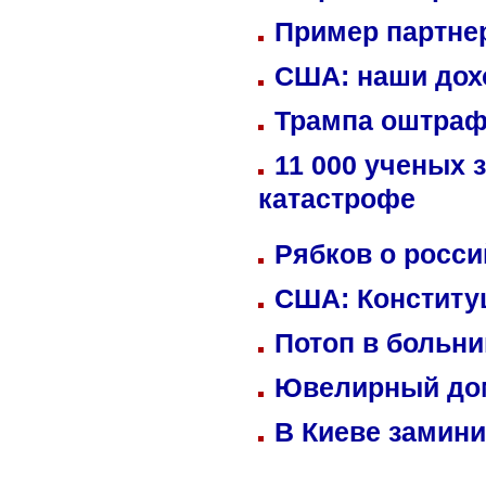
Пример партне
США: наши дох
Трампа оштраф
11 000 ученых 
катастрофе
Рябков о росс
США: Конститу
Потоп в больн
Ювелирный дом
В Киеве замини