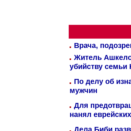
Врача, подозре
Житель Ашкелон
убийству семьи 
По делу об изн
мужчин
Для предотвра
нанял еврейских
Дела Биби разв