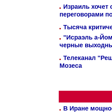
Израиль хочет 
переговорами п
Тысяча критиче
"Исраэль а-Йом
черные выходн
Телеканал "Реш
Мозеса
В Иране мощно