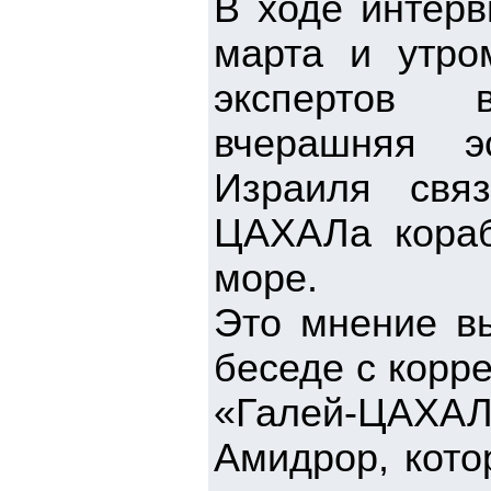
В ходе интер
марта и утро
экспертов 
вчерашняя э
Израиля свя
ЦАХАЛа кораб
море.
Это мнение вы
беседе с корр
«Галей-ЦАХАЛ
Амидрор, кото