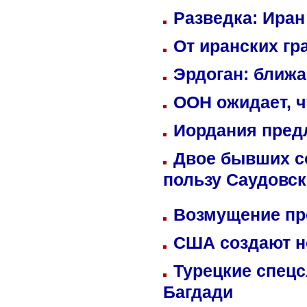
Разведка: Иран
От иранских гр
Эрдоган: ближ
ООН ожидает, ч
Иордания пред
Двое бывших со
пользу Саудовс
Возмущение пр
США создают н
Турецкие спецс
Багдади