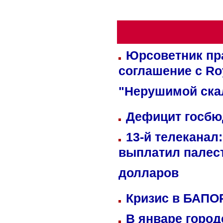
Юрсоветник пр
соглашение с Ro
"Нерушимой ска
Дефицит госбюд
13-й телеканал
выплатил палес
долларов
Кризис в БАПО
В январе город