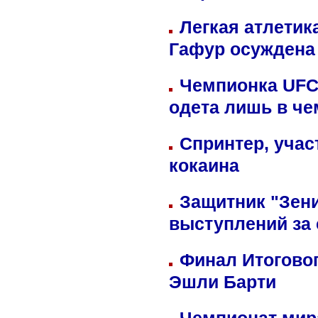
Легкая атлетик
Гафур осуждена 
Чемпионка UFC
одета лишь в че
Спринтер, учас
кокаина
Защитник "Зен
выступлений за
Финал Итоговог
Эшли Барти