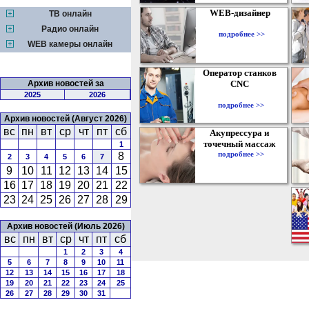
WEB-дизайнер
ТВ онлайн
Радио онлайн
подробнее >>
WEB камеры онлайн
Оператор станков
Архив новостей за
CNC
2025
2026
подробнее >>
Архив новостей (Август 2026)
вс
пн
вт
ср
чт
пт
сб
Акупрессура и
точечный массаж
1
подробнее >>
8
2
3
4
5
6
7
9
10
11
12
13
14
15
16
17
18
19
20
21
22
23
24
25
26
27
28
29
Архив новостей (Июль 2026)
вс
пн
вт
ср
чт
пт
сб
1
2
3
4
5
6
7
8
9
10
11
12
13
14
15
16
17
18
19
20
21
22
23
24
25
26
27
28
29
30
31