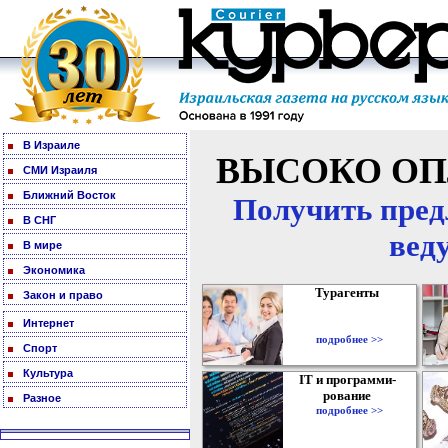
В Израиле
ВЫСОКО ОП
СМИ Израиля
Ближний Восток
Получить пред
В СНГ
вед
В мире
Экономика
Турагенты
Закон и право
Интернет
подробнее >>
Спорт
Культура
IT и программи-
рование
Разное
подробнее >>