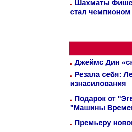
Шахматы Фишер
стал чемпионом
Джеймс Дин «сн
Резала себя: Л
изнасилования
Подарок от "Эг
"Машины Време
Премьеру новог