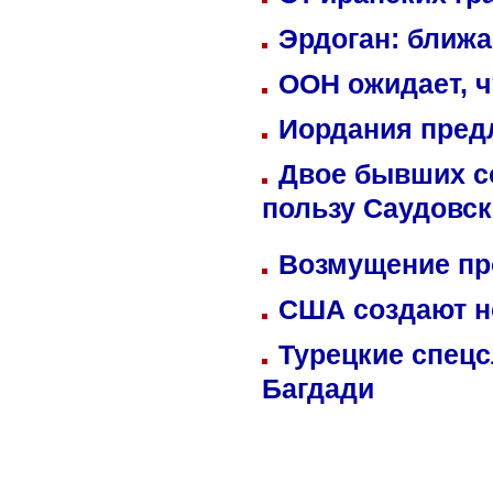
Эрдоган: ближ
ООН ожидает, ч
Иордания пред
Двое бывших со
пользу Саудовс
Возмущение пр
США создают н
Турецкие спецс
Багдади