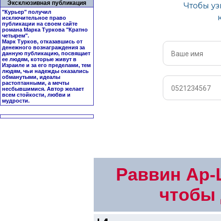
Эксклюзивная публикация
"Курьер" получил
исключительное право
публикации на своем сайте
романа Марка Туркова "
Кратно
четырем
".
Марк Турков, отказавшись от
денежного вознаграждения за
данную публикацию, посвящает
ее людям, которые живут в
Израиле и за его пределами, тем
людям, чьи надежды оказались
обманутыми, идеалы
растоптанными, а мечты
несбывшимися. Автор желает
всем стойкости, любви и
мудрости.
Раввин Ар-Ш
чтобы 