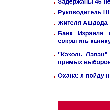
Задержаны 45 не
Руководитель ША
Жителя Ашдода 
Банк Израиля 
сократить каник
"Кахоль Лаван"
прямых выборо
Охана: я пойду 