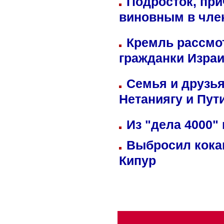
Подросток, при
виновным в член
Кремль рассмо
гражданки Изра
Семья и друзь
Нетаниягу и Пут
Из "дела 4000"
Выбросил кока
Кипур