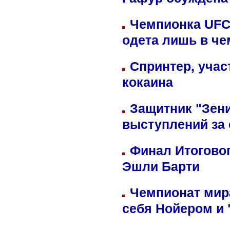
Гафур осуждена 
Чемпионка UFC
одета лишь в че
Спринтер, учас
кокаина
Защитник "Зен
выступлений за
Финал Итоговог
Эшли Барти
Чемпионат мир
себя Нойером и 