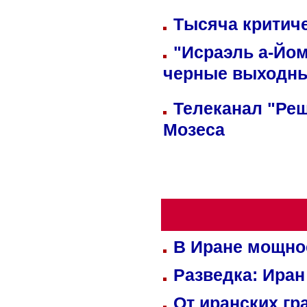
Тысяча критиче
"Исраэль а-Йом
черные выходн
Телеканал "Реш
Мозеса
В Иране мощно
Разведка: Иран
От иранских гр