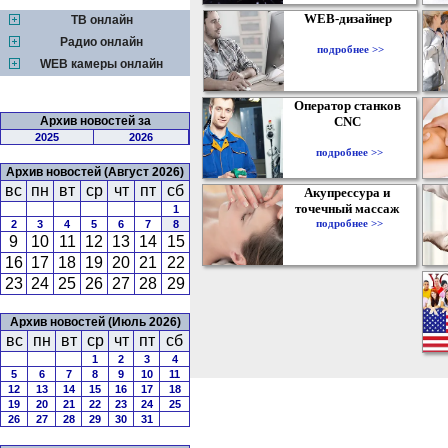
WEB-дизайнер
ТВ онлайн
Радио онлайн
подробнее >>
WEB камеры онлайн
Оператор станков
Архив новостей за
CNC
2025
2026
подробнее >>
Архив новостей (Август 2026)
вс
пн
вт
ср
чт
пт
сб
Акупрессура и
точечный массаж
1
подробнее >>
2
3
4
5
6
7
8
9
10
11
12
13
14
15
16
17
18
19
20
21
22
23
24
25
26
27
28
29
Архив новостей (Июль 2026)
вс
пн
вт
ср
чт
пт
сб
1
2
3
4
5
6
7
8
9
10
11
12
13
14
15
16
17
18
19
20
21
22
23
24
25
26
27
28
29
30
31