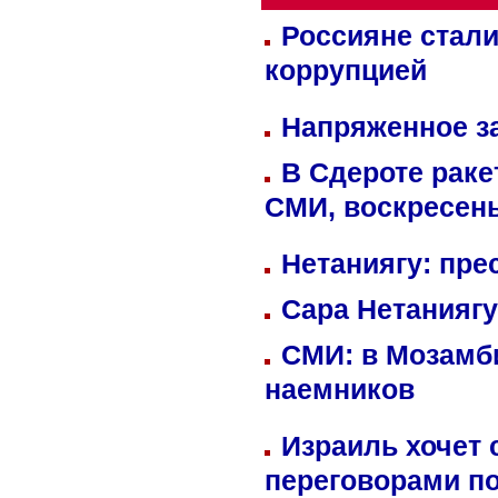
Россияне стали
коррупцией
Напряженное за
В Сдероте раке
СМИ, воскресень
Нетаниягу: пре
Сара Нетаниягу
СМИ: в Мозамби
наемников
Израиль хочет 
переговорами п