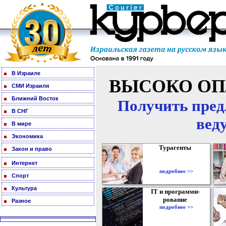
В Израиле
ВЫСОКО ОП
СМИ Израиля
Ближний Восток
Получить пред
В СНГ
вед
В мире
Экономика
Турагенты
Закон и право
Интернет
подробнее >>
Спорт
Культура
IT и программи-
рование
Разное
подробнее >>