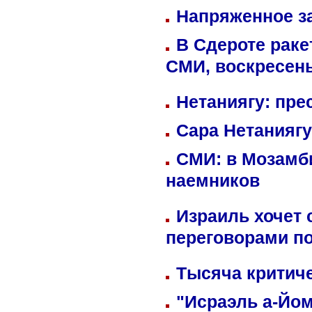
Напряженное за
В Сдероте раке
СМИ, воскресень
Нетаниягу: пре
Сара Нетаниягу
СМИ: в Мозамби
наемников
Израиль хочет 
переговорами п
Тысяча критиче
"Исраэль а-Йом