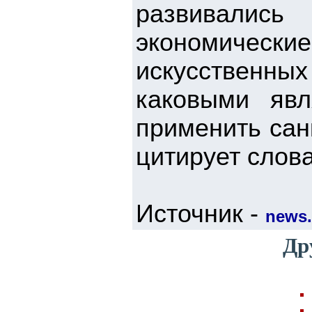
развивалис
экономические
искусственн
каковыми яв
применить сан
цитирует слов
Источник -
news.
Др