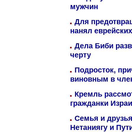
мужчин
Для предотвра
нанял еврейских
Дела Биби разв
черту
Подросток, при
виновным в член
Кремль рассмо
гражданки Изра
Семья и друзь
Нетаниягу и Пут