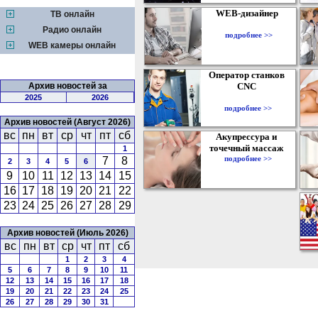
WEB-дизайнер
ТВ онлайн
Радио онлайн
подробнее >>
WEB камеры онлайн
Оператор станков
Архив новостей за
CNC
2025
2026
подробнее >>
Архив новостей (Август 2026)
вс
пн
вт
ср
чт
пт
сб
Акупрессура и
точечный массаж
1
подробнее >>
7
8
2
3
4
5
6
9
10
11
12
13
14
15
16
17
18
19
20
21
22
23
24
25
26
27
28
29
Архив новостей (Июль 2026)
вс
пн
вт
ср
чт
пт
сб
1
2
3
4
5
6
7
8
9
10
11
12
13
14
15
16
17
18
19
20
21
22
23
24
25
26
27
28
29
30
31