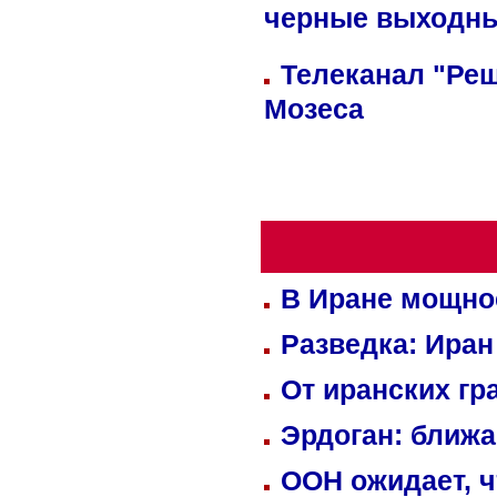
черные выходн
Телеканал "Реш
Мозеса
В Иране мощно
Разведка: Иран
От иранских гр
Эрдоган: ближ
ООН ожидает, ч