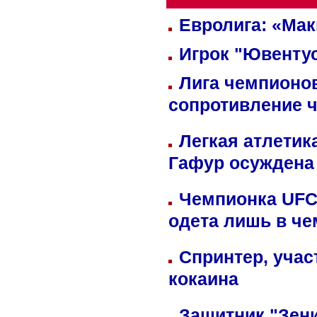
Евролига: «Ма
Игрок "Ювентус
Лига чемпионов
сопротивление 
Легкая атлетик
Гафур осуждена 
Чемпионка UFC
одета лишь в че
Спринтер, учас
кокаина
Защитник "Зен