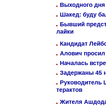
Выходного дня 
Шакед: буду б
Бывший предст
лайки
Кандидат Лейбо
Алович просил 
Началась встре
Задержаны 45 н
Руководитель 
терактов
Жителя Ашдода