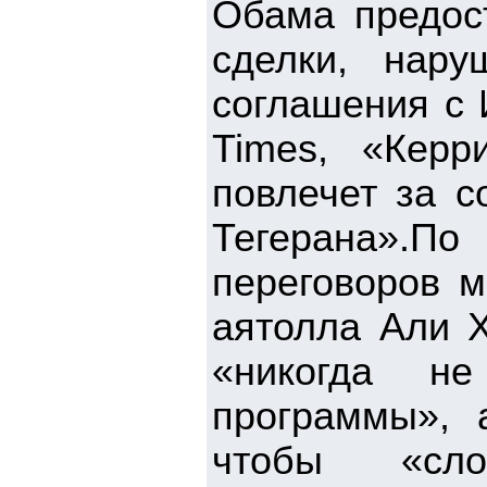
Обама предос
сделки, нару
соглашения с 
Times, «Керр
повлечет за с
Тегерана».П
переговоров 
аятолла Али Х
«никогда н
программы», 
чтобы «сло