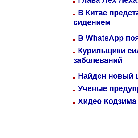
Глава Лех Леха
В Китае предст
сидением
В WhatsApp по
Курильщики си
заболеваний
Найден новый
Ученые предуп
Хидео Кодзима