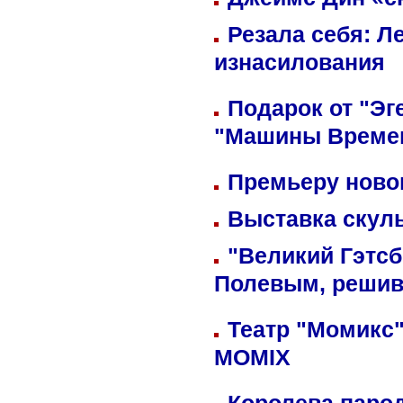
Резала себя: Л
изнасилования
Подарок от "Эг
"Машины Време
Премьеру новог
Выставка скуль
"Великий Гэтсб
Полевым, решив
Театр "Момикс"
MOMIX