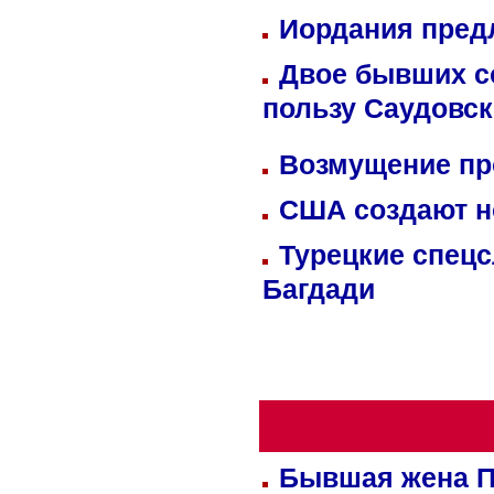
Иордания пред
Двое бывших со
пользу Саудовс
Возмущение пр
США создают н
Турецкие спецс
Багдади
Бывшая жена П