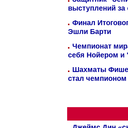
выступлений за
Финал Итоговог
Эшли Барти
Чемпионат мир
себя Нойером и 
Шахматы Фишер
стал чемпионом
Джеймс Дин «сн