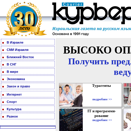
В Израиле
ВЫСОКО ОП
СМИ Израиля
Ближний Восток
Получить пред
В СНГ
вед
В мире
Экономика
Турагенты
Закон и право
Интернет
подробнее >>
Спорт
Культура
IT и программи-
рование
Разное
подробнее >>