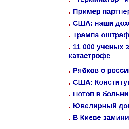
Пример партне
США: наши дох
Трампа оштраф
11 000 ученых 
катастрофе
Рябков о росс
США: Конститу
Потоп в больн
Ювелирный дом
В Киеве замини