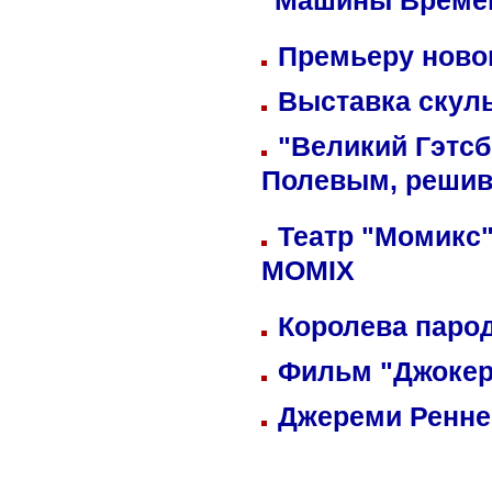
"Машины Време
Премьеру новог
Выставка скуль
"Великий Гэтсб
Полевым, решив
Театр "Момикс"
MOMIX
Королева парод
Фильм "Джокер
Джереми Реннер