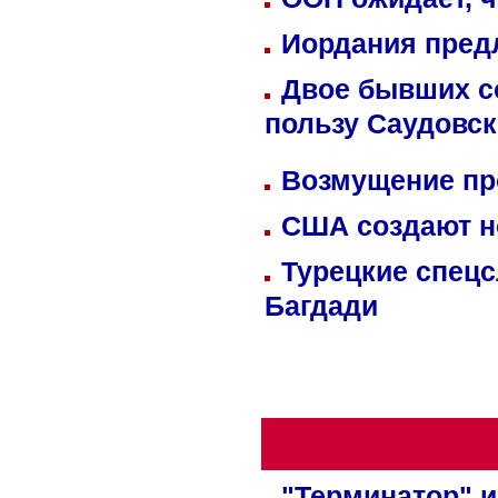
Иордания пред
Двое бывших со
пользу Саудовс
Возмущение пр
США создают н
Турецкие спецс
Багдади
"Терминатор" и