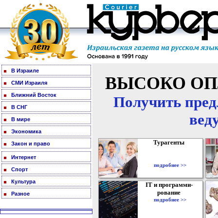
В Израиле
ВЫСОКО ОП
СМИ Израиля
Ближний Восток
Получить пред
В СНГ
вед
В мире
Экономика
Турагенты
Закон и право
Интернет
подробнее >>
Спорт
Культура
IT и программи-
рование
Разное
подробнее >>