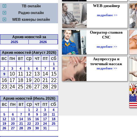
WEB-дизайнер
ТВ онлайн
Радио онлайн
подробнее >>
WEB камеры онлайн
Оператор станков
Архив новостей за
CNC
2025
2026
подробнее >>
Архив новостей (Август 2026)
вс
пн
вт
ср
чт
пт
сб
Акупрессура и
точечный массаж
1
подробнее >>
2
3
4
5
6
7
8
10
11
12
13
14
15
9
16
17
18
19
20
21
22
23
24
25
26
27
28
29
Архив новостей (Июль 2026)
вс
пн
вт
ср
чт
пт
сб
1
2
3
4
5
6
7
8
9
10
11
12
13
14
15
16
17
18
19
20
21
22
23
24
25
26
27
28
29
30
31