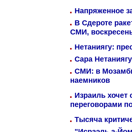
Напряженное за
В Сдероте раке
СМИ, воскресень
Нетаниягу: пре
Сара Нетаниягу
СМИ: в Мозамби
наемников
Израиль хочет 
переговорами п
Тысяча критиче
"Исраэль а-Йом