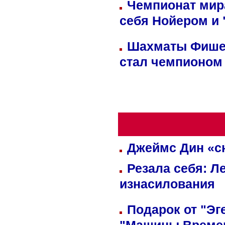
Чемпионат мир
себя Нойером и 
Шахматы Фишер
стал чемпионом
Джеймс Дин «сн
Резала себя: Л
изнасилования
Подарок от "Эг