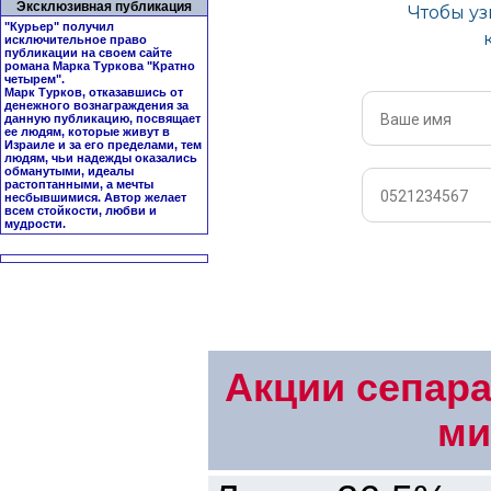
Эксклюзивная публикация
"Курьер" получил
исключительное право
публикации на своем сайте
романа Марка Туркова "
Кратно
четырем
".
Марк Турков, отказавшись от
денежного вознаграждения за
данную публикацию, посвящает
ее людям, которые живут в
Израиле и за его пределами, тем
людям, чьи надежды оказались
обманутыми, идеалы
растоптанными, а мечты
несбывшимися. Автор желает
всем стойкости, любви и
мудрости.
Акции сепара
ми