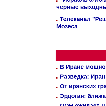
черные выходн
Телеканал "Реш
Мозеса
В Иране мощно
Разведка: Иран
От иранских гр
Эрдоган: ближ
ООН ожидает, ч