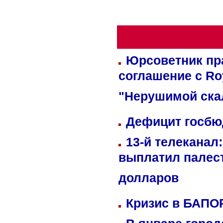
Юрсоветник пр
соглашение с Ro
"Нерушимой ска
Дефицит госбюд
13-й телеканал
выплатил палес
долларов
Кризис в БАПО