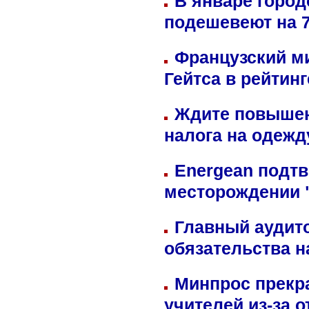
В январе город
подешевеют на 
Французский м
Гейтса в рейтин
Ждите повышен
налога на одежд
Energean подтв
месторождении 
Главный аудит
обязательства 
Минпрос прекр