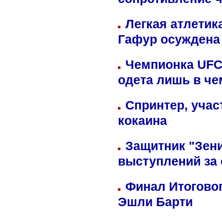
сопротивление 
Легкая атлетик
Гафур осуждена 
Чемпионка UFC
одета лишь в че
Спринтер, учас
кокаина
Защитник "Зен
выступлений за
Финал Итоговог
Эшли Барти