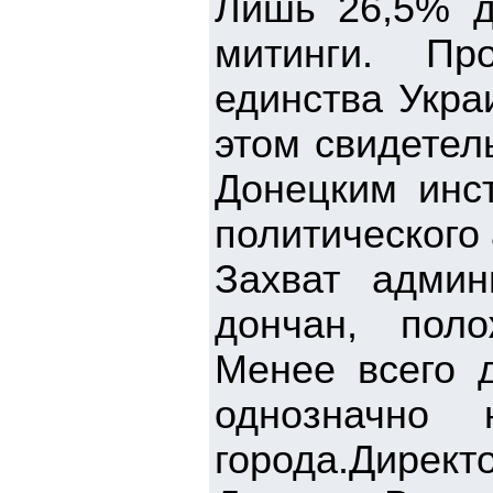
Лишь 26,5% д
митинги. Пр
единства Укра
этом свидетел
Донецким инс
политического
Захват админ
дончан, пол
Менее всего 
однозначно
города.Дирек