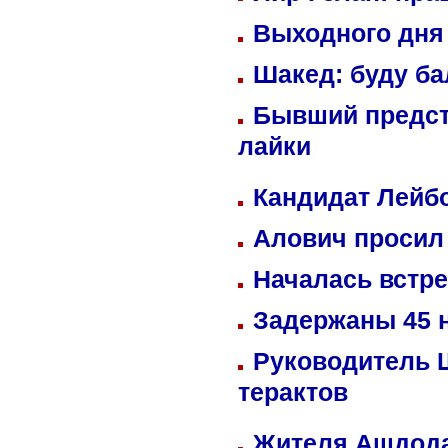
Выходного дня 
Шакед: буду б
Бывший предст
лайки
Кандидат Лейбо
Алович просил 
Началась встре
Задержаны 45 н
Руководитель 
терактов
Жителя Ашдода