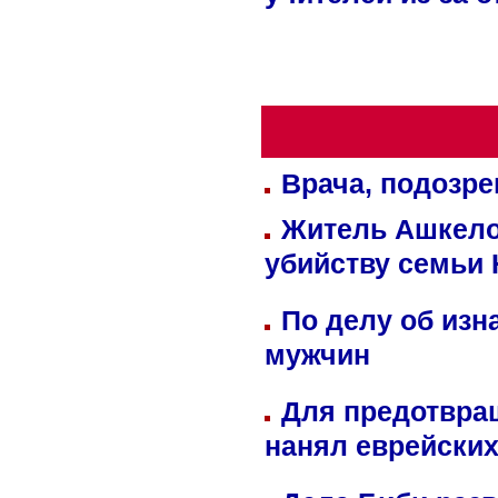
учителей из-за 
Врача, подозре
Житель Ашкелон
убийству семьи 
По делу об изн
мужчин
Для предотвра
нанял еврейских