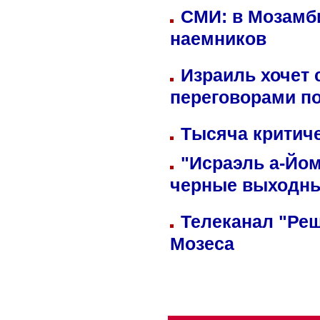
СМИ: в Мозамби
наемников
Израиль хочет 
переговорами п
Тысяча критиче
"Исраэль а-Йом
черные выходн
Телеканал "Реш
Мозеса