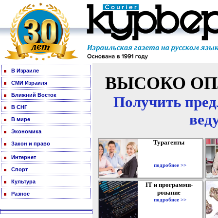
В Израиле
ВЫСОКО ОП
СМИ Израиля
Ближний Восток
Получить пред
В СНГ
вед
В мире
Экономика
Турагенты
Закон и право
Интернет
подробнее >>
Спорт
Культура
IT и программи-
рование
Разное
подробнее >>