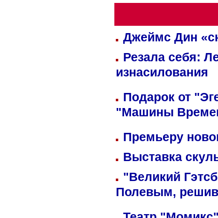
Джеймс Дин «сн
Резала себя: Л
изнасилования
Подарок от "Эг
"Машины Време
Премьеру новог
Выставка скуль
"Великий Гэтсб
Полевым, решив
Театр "Момикс"