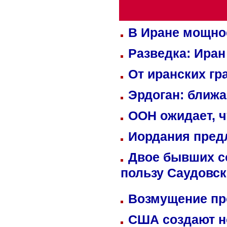
В Иране мощно
Разведка: Иран
От иранских гр
Эрдоган: ближ
ООН ожидает, ч
Иордания пред
Двое бывших со
пользу Саудовс
Возмущение пр
США создают н