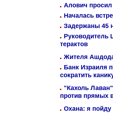
Алович просил 
Началась встре
Задержаны 45 н
Руководитель 
терактов
Жителя Ашдода
Банк Израиля п
сократить кани
"Кахоль Лаван
против прямых 
Охана: я пойду