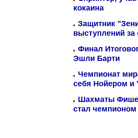
кокаина
Защитник "Зен
выступлений за
Финал Итоговог
Эшли Барти
Чемпионат мир
себя Нойером и 
Шахматы Фишер
стал чемпионом