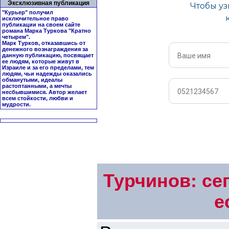
Эксклюзивная публикация
"Курьер" получил
исключительное право
публикации на своем сайте
романа Марка Туркова "
Кратно
четырем
".
Марк Турков, отказавшись от
денежного вознаграждения за
данную публикацию, посвящает
ее людям, которые живут в
Израиле и за его пределами, тем
людям, чьи надежды оказались
обманутыми, идеалы
растоптанными, а мечты
несбывшимися. Автор желает
всем стойкости, любви и
мудрости.
Турчинов: се
е