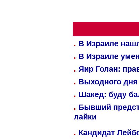
В Израиле нашл
В Израиле уме
Яир Голан: пра
Выходного дня 
Шакед: буду б
Бывший предст
лайки
Кандидат Лейбо