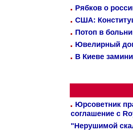
Рябков о росс
США: Конститу
Потоп в больн
Ювелирный дом
В Киеве замини
Юрсоветник пр
соглашение с Ro
"Нерушимой ска