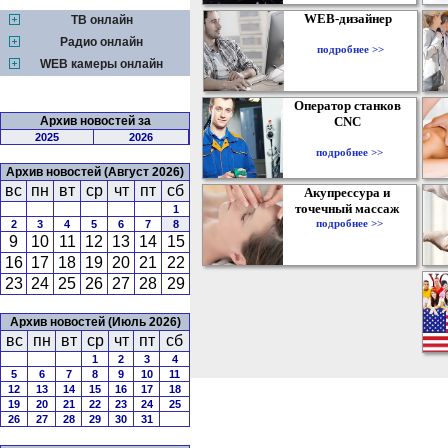
WEB-дизайнер
ТВ онлайн
Радио онлайн
подробнее >>
WEB камеры онлайн
Оператор станков
Архив новостей за
CNC
2025
2026
подробнее >>
Архив новостей (Август 2026)
вс
пн
вт
ср
чт
пт
сб
Акупрессура и
точечный массаж
1
подробнее >>
2
3
4
5
6
7
8
9
10
11
12
13
14
15
16
17
18
19
20
21
22
23
24
25
26
27
28
29
Архив новостей (Июль 2026)
вс
пн
вт
ср
чт
пт
сб
1
2
3
4
5
6
7
8
9
10
11
12
13
14
15
16
17
18
19
20
21
22
23
24
25
26
27
28
29
30
31