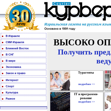
В Израиле
ВЫСОКО ОП
СМИ Израиля
Ближний Восток
Получить пред
В СНГ
вед
В мире
Экономика
Турагенты
Закон и право
Интернет
подробнее >>
Спорт
Культура
IT и программи-
рование
Разное
подробнее >>