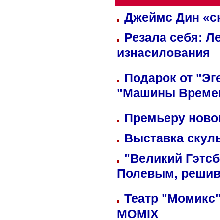
Джеймс Дин «сн
Резала себя: Л
изнасилования
Подарок от "Эг
"Машины Време
Премьеру новог
Выставка скуль
"Великий Гэтсб
Полевым, решив
Театр "Момикс"
MOMIX