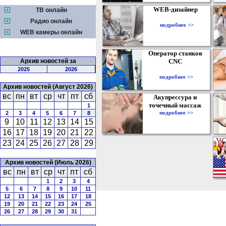
WEB-дизайнер
ТВ онлайн
Радио онлайн
подробнее >>
WEB камеры онлайн
Оператор станков
Архив новостей за
CNC
2025
2026
подробнее >>
Архив новостей (Август 2026)
вс
пн
вт
ср
чт
пт
сб
Акупрессура и
точечный массаж
1
подробнее >>
2
3
4
5
6
7
8
9
10
11
12
13
14
15
16
17
18
19
20
21
22
23
24
25
26
27
28
29
Архив новостей (Июль 2026)
вс
пн
вт
ср
чт
пт
сб
1
2
3
4
5
6
7
8
9
10
11
12
13
14
15
16
17
18
19
20
21
22
23
24
25
26
27
28
29
30
31