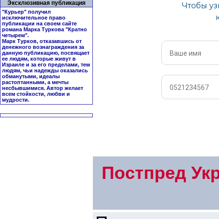
Эксклюзивная публикация
"Курьер" получил
исключительное право
публикации на своем сайте
романа Марка Туркова "
Кратно
четырем
".
Марк Турков, отказавшись от
денежного вознаграждения за
данную публикацию, посвящает
ее людям, которые живут в
Израиле и за его пределами, тем
людям, чьи надежды оказались
обманутыми, идеалы
растоптанными, а мечты
несбывшимися. Автор желает
всем стойкости, любви и
мудрости.
Постпред Ук