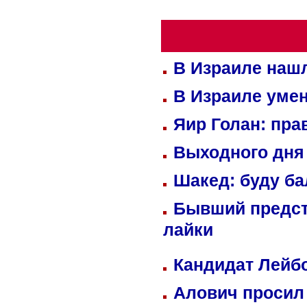
В Израиле нашл
В Израиле уме
Яир Голан: пра
Выходного дня 
Шакед: буду б
Бывший предст
лайки
Кандидат Лейбо
Алович просил 