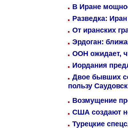
В Иране мощно
Разведка: Иран
От иранских гр
Эрдоган: ближ
ООН ожидает, ч
Иордания пред
Двое бывших со
пользу Саудовс
Возмущение пр
США создают н
Турецкие спецс