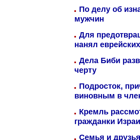
По делу об изн
мужчин
Для предотвра
нанял еврейских
Дела Биби разв
черту
Подросток, при
виновным в член
Кремль рассмо
гражданки Изра
Семья и друзь