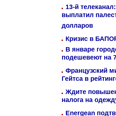
13-й телеканал
выплатил палес
долларов
Кризис в БАПО
В январе город
подешевеют на 
Французский м
Гейтса в рейтин
Ждите повышен
налога на одежд
Energean подтв