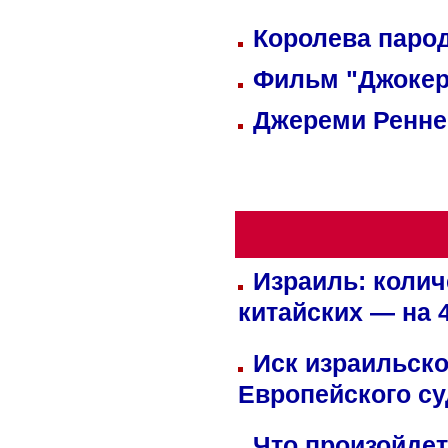
Королева парод
Фильм "Джокер
Джереми Реннер
Израиль: колич
китайских — на 
Иск израильско
Европейского су
Что произойдет