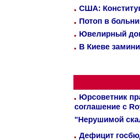
США: Конститу
Потоп в больн
Ювелирный дом
В Киеве замини
Юрсоветник пр
соглашение с Ro
"Нерушимой ска
Дефицит госбюд