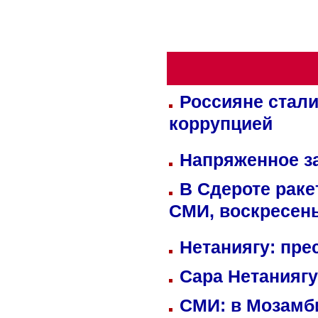
Россияне стали
коррупцией
Напряженное за
В Сдероте раке
СМИ, воскресень
Нетаниягу: пре
Сара Нетаниягу
СМИ: в Мозамби