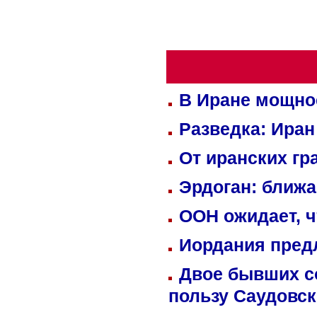
В Иране мощно
Разведка: Иран
От иранских гр
Эрдоган: ближ
ООН ожидает, ч
Иордания пред
Двое бывших со
пользу Саудовс