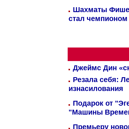
Шахматы Фишер
стал чемпионом
Джеймс Дин «сн
Резала себя: Л
изнасилования
Подарок от "Эг
"Машины Време
Премьеру новог