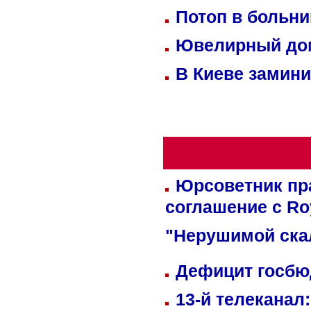
Потоп в больн
Ювелирный дом
В Киеве замини
Юрсоветник пр
соглашение с Ro
"Нерушимой ска
Дефицит госбюд
13-й телеканал