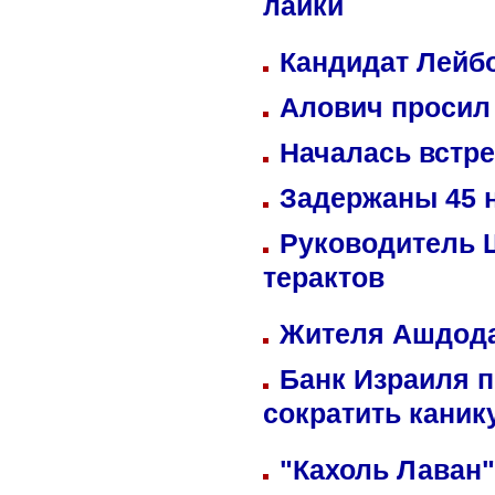
лайки
Кандидат Лейбо
Алович просил 
Началась встре
Задержаны 45 н
Руководитель 
терактов
Жителя Ашдода
Банк Израиля п
сократить кани
"Кахоль Лаван