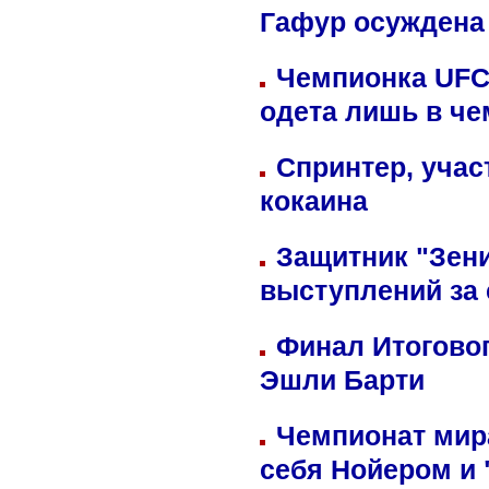
Гафур осуждена 
Чемпионка UFC
одета лишь в че
Спринтер, учас
кокаина
Защитник "Зен
выступлений за
Финал Итоговог
Эшли Барти
Чемпионат мир
себя Нойером и 