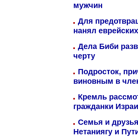
мужчин
Для предотвра
нанял еврейских
Дела Биби разв
черту
Подросток, при
виновным в член
Кремль рассмо
гражданки Изра
Семья и друзь
Нетаниягу и Пут