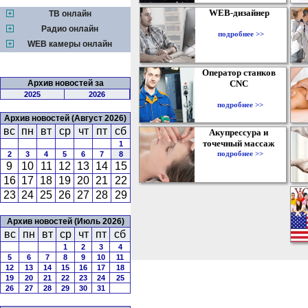
WEB-дизайнер
ТВ онлайн
Радио онлайн
подробнее >>
WEB камеры онлайн
Оператор станков
Архив новостей за
CNC
2025
2026
подробнее >>
Архив новостей (Август 2026)
вс
пн
вт
ср
чт
пт
сб
Акупрессура и
точечный массаж
1
подробнее >>
2
3
4
5
6
7
8
9
10
11
12
13
14
15
16
17
18
19
20
21
22
23
24
25
26
27
28
29
Архив новостей (Июль 2026)
вс
пн
вт
ср
чт
пт
сб
1
2
3
4
5
6
7
8
9
10
11
12
13
14
15
16
17
18
19
20
21
22
23
24
25
26
27
28
29
30
31