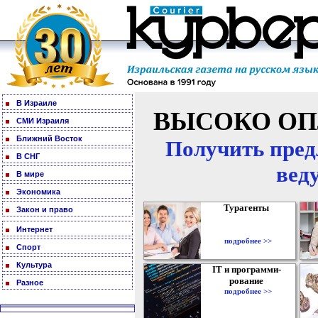
В Израиле
ВЫСОКО ОП
СМИ Израиля
Ближний Восток
Получить пред
В СНГ
вед
В мире
Экономика
Турагенты
Закон и право
Интернет
подробнее >>
Спорт
Культура
IT и программи-
рование
Разное
подробнее >>