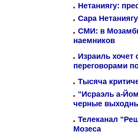
Нетаниягу: пре
Сара Нетаниягу
СМИ: в Мозамби
наемников
Израиль хочет 
переговорами п
Тысяча критиче
"Исраэль а-Йом
черные выходн
Телеканал "Реш
Мозеса