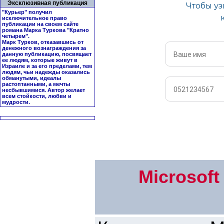
Эксклюзивная публикация
"Курьер" получил
исключительное право
публикации на своем сайте
романа Марка Туркова "
Кратно
четырем
".
Марк Турков, отказавшись от
денежного вознаграждения за
данную публикацию, посвящает
ее людям, которые живут в
Израиле и за его пределами, тем
людям, чьи надежды оказались
обманутыми, идеалы
растоптанными, а мечты
несбывшимися. Автор желает
всем стойкости, любви и
мудрости.
Microsof