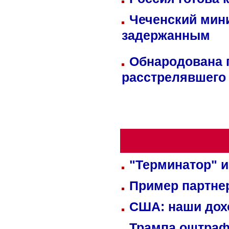
Чеченский мин
задержанным
Обнародована п
расстрелявшего
"Терминатор" и
Пример партне
США: наши дох
Трампа оштраф