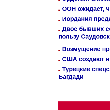
ООН ожидает, ч
Иордания пред
Двое бывших со
пользу Саудовс
Возмущение пр
США создают н
Турецкие спецс
Багдади