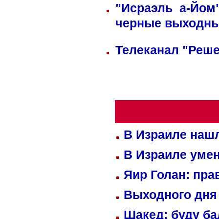
"Исраэль а-Йом
черные выходн
Телеканал "Реше
В Израиле нашл
В Израиле уме
Яир Голан: пра
Выходного дня 
Шакед: буду б