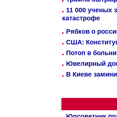
11 000 ученых 
катастрофе
Рябков о росс
США: Конститу
Потоп в больн
Ювелирный дом
В Киеве замини
Юрсоветник пр