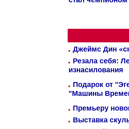
стал чемпионом
Джеймс Дин «сн
Резала себя: Л
изнасилования
Подарок от "Эг
"Машины Време
Премьеру новог
Выставка скуль