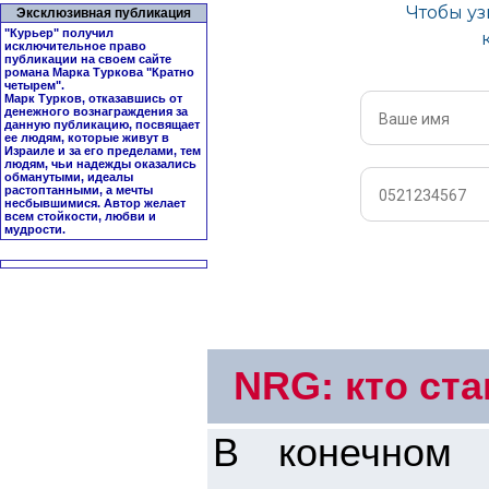
Эксклюзивная публикация
"Курьер" получил
исключительное право
публикации на своем сайте
романа Марка Туркова "
Кратно
четырем
".
Марк Турков, отказавшись от
денежного вознаграждения за
данную публикацию, посвящает
ее людям, которые живут в
Израиле и за его пределами, тем
людям, чьи надежды оказались
обманутыми, идеалы
растоптанными, а мечты
несбывшимися. Автор желает
всем стойкости, любви и
мудрости.
NRG: кто ст
В конечном 