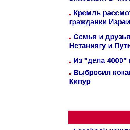
виновным в член
Кремль рассмо
гражданки Изра
Семья и друзь
Нетаниягу и Пут
Из "дела 4000"
Выбросил кока
Кипур