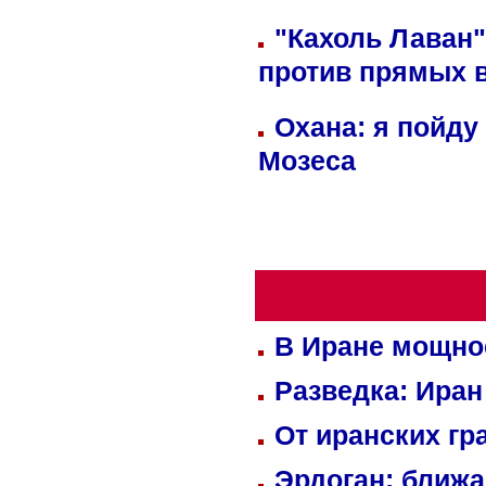
"Кахоль Лаван
против прямых 
Охана: я пойду
Мозеса
В Иране мощно
Разведка: Иран
От иранских гр
Эрдоган: ближ