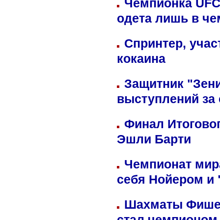
Чемпионка UFC
одета лишь в че
Спринтер, учас
кокаина
Защитник "Зен
выступлений за
Финал Итоговог
Эшли Барти
Чемпионат мир
себя Нойером и 
Шахматы Фишер