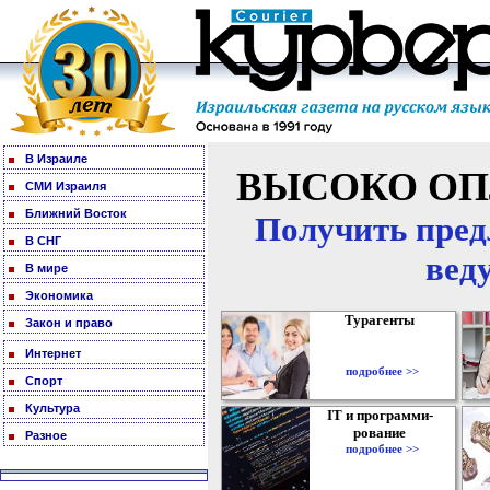
В Израиле
ВЫСОКО ОП
СМИ Израиля
Ближний Восток
Получить пред
В СНГ
вед
В мире
Экономика
Турагенты
Закон и право
Интернет
подробнее >>
Спорт
Культура
IT и программи-
рование
Разное
подробнее >>