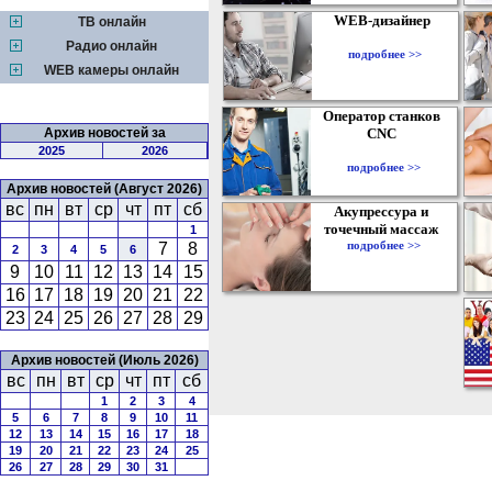
WEB-дизайнер
ТВ онлайн
Радио онлайн
подробнее >>
WEB камеры онлайн
Оператор станков
Архив новостей за
CNC
2025
2026
подробнее >>
Архив новостей (Август 2026)
вс
пн
вт
ср
чт
пт
сб
Акупрессура и
точечный массаж
1
подробнее >>
7
8
2
3
4
5
6
9
10
11
12
13
14
15
16
17
18
19
20
21
22
23
24
25
26
27
28
29
Архив новостей (Июль 2026)
вс
пн
вт
ср
чт
пт
сб
1
2
3
4
5
6
7
8
9
10
11
12
13
14
15
16
17
18
19
20
21
22
23
24
25
26
27
28
29
30
31