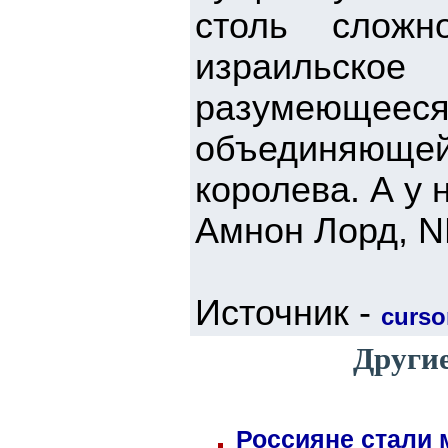
столь сложн
израильско
разумеющеес
объединяющей
королева. А у 
Амнон Лорд, 
Источник -
cursor
Други
Россияне стали 