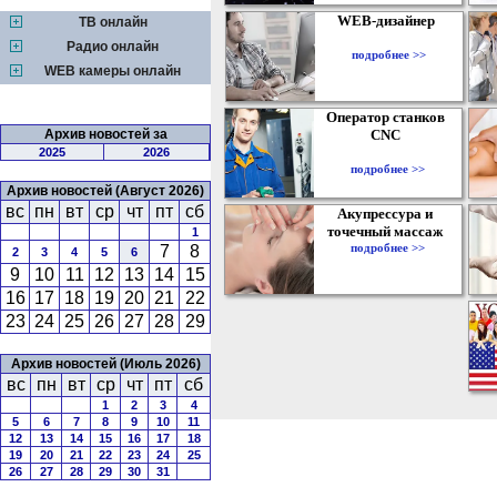
WEB-дизайнер
ТВ онлайн
Радио онлайн
подробнее >>
WEB камеры онлайн
Оператор станков
Архив новостей за
CNC
2025
2026
подробнее >>
Архив новостей (Август 2026)
вс
пн
вт
ср
чт
пт
сб
Акупрессура и
точечный массаж
1
подробнее >>
7
8
2
3
4
5
6
9
10
11
12
13
14
15
16
17
18
19
20
21
22
23
24
25
26
27
28
29
Архив новостей (Июль 2026)
вс
пн
вт
ср
чт
пт
сб
1
2
3
4
5
6
7
8
9
10
11
12
13
14
15
16
17
18
19
20
21
22
23
24
25
26
27
28
29
30
31