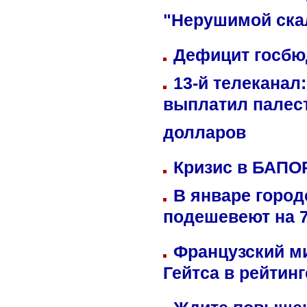
"Нерушимой ска
Дефицит госбюд
13-й телеканал
выплатил палес
долларов
Кризис в БАПО
В январе город
подешевеют на 
Французский м
Гейтса в рейтин