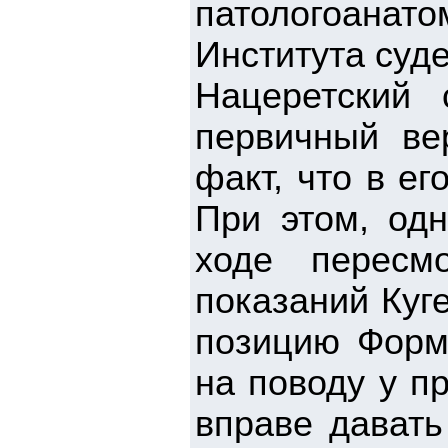
патологоана
Института суд
Нацеретский 
первичный вер
факт, что в е
При этом, од
ходе пересм
показаний Куг
позицию Форм
на поводу у п
вправе давать