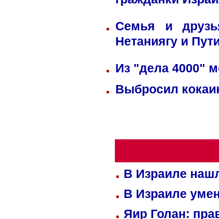
гражданки Изра
Семья и друзь
Нетаниягу и Пут
Из "дела 4000" м
Выбросил кокаин
В Израиле нашл
В Израиле уме
Яир Голан: пра