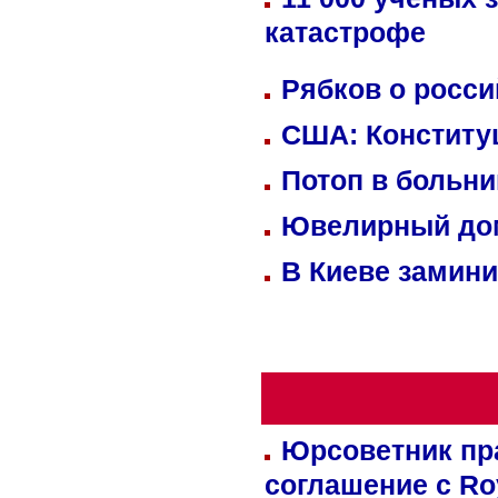
катастрофе
Рябков о росс
США: Конститу
Потоп в больн
Ювелирный дом
В Киеве замини
Юрсоветник пр
соглашение с Ro