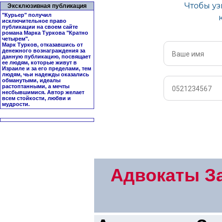
Эксклюзивная публикация
"Курьер" получил
исключительное право
публикации на своем сайте
романа Марка Туркова "
Кратно
четырем
".
Марк Турков, отказавшись от
денежного вознаграждения за
данную публикацию, посвящает
ее людям, которые живут в
Израиле и за его пределами, тем
людям, чьи надежды оказались
обманутыми, идеалы
растоптанными, а мечты
несбывшимися. Автор желает
всем стойкости, любви и
мудрости.
Адвокаты За