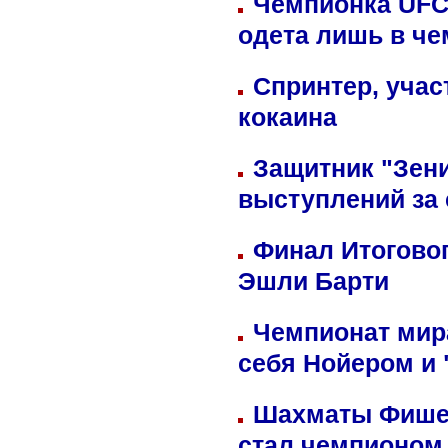
Чемпионка UFC
одета лишь в че
Спринтер, учас
кокаина
Защитник "Зен
выступлений за
Финал Итоговог
Эшли Барти
Чемпионат мир
себя Нойером и 
Шахматы Фишер