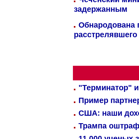
задержанным
Обнародована п
расстрелявшего
"Терминатор" и
Пример партне
США: наши дох
Трампа оштраф
11 000 ученых 