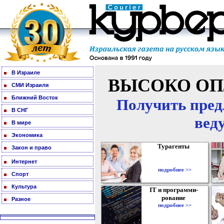
В Израиле
ВЫСОКО ОП
СМИ Израиля
Ближний Восток
Получить пред
В СНГ
вед
В мире
Экономика
Турагенты
Закон и право
Интернет
подробнее >>
Спорт
Культура
IT и программи-
рование
Разное
подробнее >>