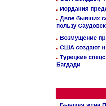
Иордания пред
Двое бывших со
пользу Саудовс
Возмущение пр
США создают н
Турецкие спецс
Багдади
Бывшая жена П