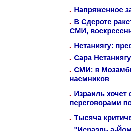
Напряженное за
В Сдероте раке
СМИ, воскресень
Нетаниягу: пре
Сара Нетаниягу
СМИ: в Мозамби
наемников
Израиль хочет 
переговорами п
Тысяча критиче
"Исраэль а-Йом