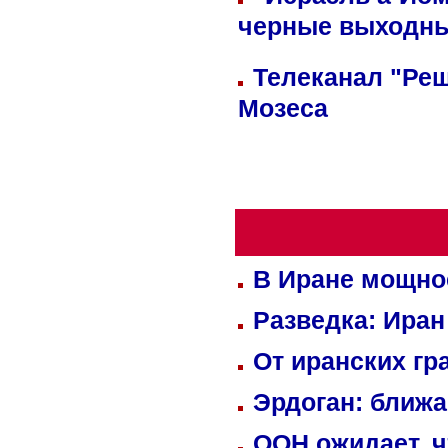
черные выходн
Телеканал "Реш
Мозеса
В Иране мощно
Разведка: Иран
От иранских гр
Эрдоган: ближ
ООН ожидает, ч