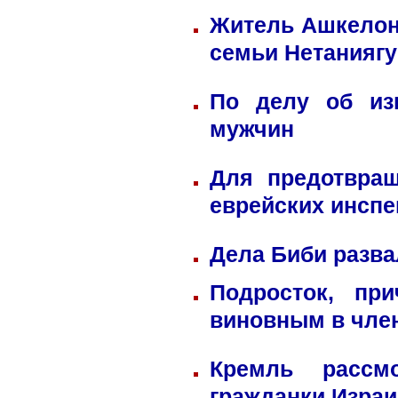
Житель Ашкелона
семьи Нетаниягу
По делу об из
мужчин
Для предотвра
еврейских инспе
Дела Биби разва
Подросток, пр
виновным в член
Кремль рассм