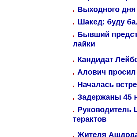
Выходного дня 
Шакед: буду б
Бывший предст
лайки
Кандидат Лейбо
Алович просил 
Началась встре
Задержаны 45 н
Руководитель 
терактов
Жителя Ашдода