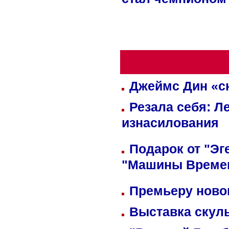
стал чемпионом
Джеймс Дин «сн
Резала себя: Л
изнасилования
Подарок от "Эг
"Машины Време
Премьеру новог
Выставка скуль