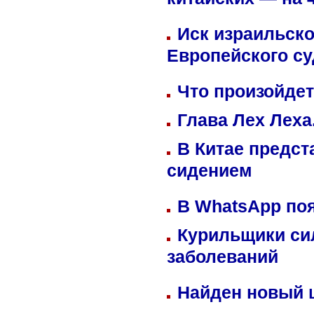
китайских — на 
Иск израильско
Европейского су
Что произойдет
Глава Лех Леха
В Китае предст
сидением
В WhatsApp по
Курильщики си
заболеваний
Найден новый