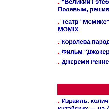
"Великий Гэтсб
Полевым, решив
Театр "Момикс"
MOMIX
Королева парод
Фильм "Джокер
Джереми Реннер
Израиль: колич