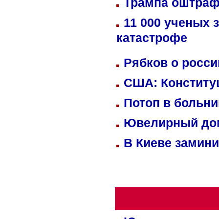
Трампа оштраф
11 000 ученых 
катастрофе
Рябков о росс
США: Конститу
Потоп в больн
Ювелирный дом
В Киеве замини