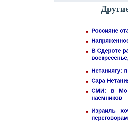
Други
Россияне ст
Напряженное
В Сдероте р
воскресенье
Нетаниягу: 
Сара Нетани
СМИ: в Моз
наемников
Израиль хо
переговорам