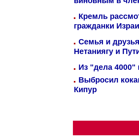
виновным в член
Кремль рассмо
гражданки Изра
Семья и друзь
Нетаниягу и Пут
Из "дела 4000"
Выбросил кока
Кипур