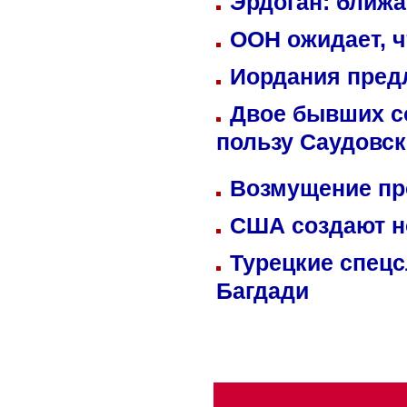
Эрдоган: ближ
ООН ожидает, ч
Иордания пред
Двое бывших со
пользу Саудовс
Возмущение пр
США создают н
Турецкие спецс
Багдади