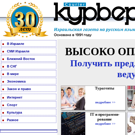
В Израиле
ВЫСОКО ОП
СМИ Израиля
Ближний Восток
Получить пред
В СНГ
вед
В мире
Экономика
Турагенты
Закон и право
Интернет
подробнее >>
Спорт
Культура
IT и программи-
рование
Разное
подробнее >>