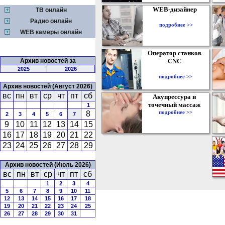
WEB-дизайнер
ТВ онлайн
Радио онлайн
подробнее >>
WEB камеры онлайн
Оператор станков
Архив новостей за
CNC
2025
2026
подробнее >>
Архив новостей (Август 2026)
вс
пн
вт
ср
чт
пт
сб
Акупрессура и
точечный массаж
1
подробнее >>
8
2
3
4
5
6
7
9
10
11
12
13
14
15
16
17
18
19
20
21
22
23
24
25
26
27
28
29
Архив новостей (Июль 2026)
вс
пн
вт
ср
чт
пт
сб
1
2
3
4
5
6
7
8
9
10
11
12
13
14
15
16
17
18
19
20
21
22
23
24
25
26
27
28
29
30
31