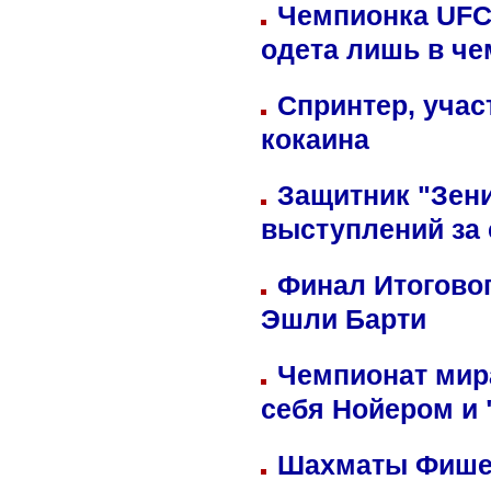
Чемпионка UFC
одета лишь в че
Спринтер, учас
кокаина
Защитник "Зен
выступлений за
Финал Итоговог
Эшли Барти
Чемпионат мир
себя Нойером и 
Шахматы Фишер