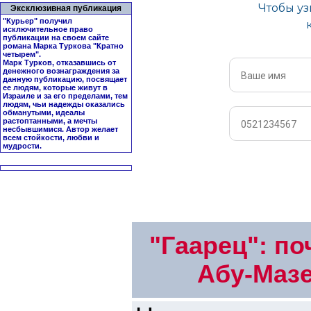
Эксклюзивная публикация
"Курьер" получил
исключительное право
публикации на своем сайте
романа Марка Туркова "
Кратно
четырем
".
Марк Турков, отказавшись от
денежного вознаграждения за
данную публикацию, посвящает
ее людям, которые живут в
Израиле и за его пределами, тем
людям, чьи надежды оказались
обманутыми, идеалы
растоптанными, а мечты
несбывшимися. Автор желает
всем стойкости, любви и
мудрости.
"Гаарец": п
Абу-Маз