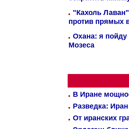
"Кахоль Лаван
против прямых 
Охана: я пойду
Мозеса
В Иране мощно
Разведка: Иран
От иранских гр