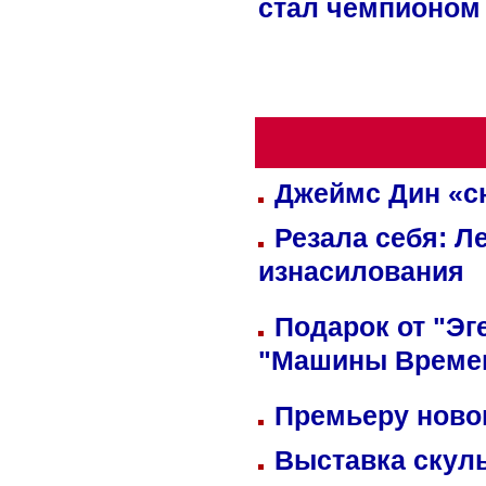
стал чемпионом
Джеймс Дин «сн
Резала себя: Л
изнасилования
Подарок от "Эг
"Машины Време
Премьеру новог
Выставка скуль