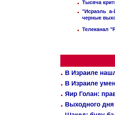
Тысяча крит
"Исраэль а-
черные вых
Телеканал "
В Израиле нашл
В Израиле уме
Яир Голан: пра
Выходного дня 
Шакед: буду б