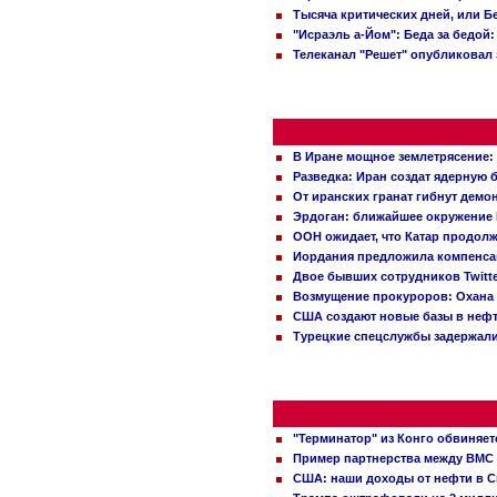
Тысяча критических дней, или Б
"Исраэль а-Йом": Беда за бедой
Телеканал "Решет" опубликовал 
В Иране мощное землетрясение:
Разведка: Иран создат ядерную 
От иранских гранат гибнут демо
Эрдоган: ближайшее окружение 
ООН ожидает, что Катар продол
Иордания предложила компенс
Двое бывших сотрудников Twitt
Возмущение прокуроров: Охана 
США создают новые базы в неф
Турецкие спецслужбы задержали
"Терминатор" из Конго обвиняет
Пример партнерства между ВМС
США: наши доходы от нефти в С