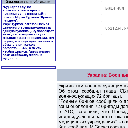
Эксклюзивная публикация
"Курьер" получил
исключительное право
публикации на своем сайте
романа Марка Туркова "
Кратно
четырем
".
Марк Турков, отказавшись от
денежного вознаграждения за
данную публикацию, посвящает
ее людям, которые живут в
Израиле и за его пределами, тем
людям, чьи надежды оказались
обманутыми, идеалы
растоптанными, а мечты
несбывшимися. Автор желает
всем стойкости, любви и
мудрости.
Украина: Военны
Украинским военнослужащим из 
Об этом сообщил глава СБУ
военнослужащих 72 бригады.
"Родным бойцов сообщили о п
зоны оцепления 72 бригады до
в АТО, заверили, что Прези
индивидуальной защиты, оказ
медицинских учреждениях", - с
Как сообщал MIGnews.com.ua,