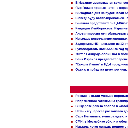
В Израиле уменьшается количес
Яир Голан: правые - это не евре
Выходного дня не будет: план 
Шакед: буду баллотироваться н
Бывший представитель ЦАХАЛа: 
Кандидат Лейбористов: Израиль 
Алович просил не публиковать с
Началась встреча переговорных
Задержаны 45 нелегалов из 12 с
Руководитель ШАБАКа: за год п
Жителя Ашдода обвиняют в попы
Банк Израиля предлагает переве
"Кахоль Лаван" и НДИ продолж
Охана: я пойду на детектор лжи,
Россияне стали меньше вороват
Напряженное затишье на границ
В Сдероте ракета попала в жило
Нетаниягу: пресса растоптала д
Сара Нетаниягу: меня раздавили
СМИ: в Мозамбике убили и обез
Израиль хочет связать вопрос 