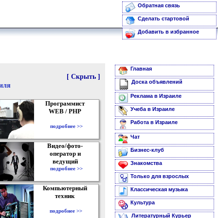
Обратная связь
Сделать стартовой
Добавить в избранное
Главная
[ Скрыть ]
Доска объявлений
аиля
Реклама в Израиле
Программист
Учеба в Израиле
WEB / PHP
Работа в Израиле
подробнее >>
Чат
Видео/фото-
Бизнес-клуб
оператор и
ведущий
Знакомства
подробнее >>
Только для взрослых
Компьютерный
Классическая музыка
техник
Культура
подробнее >>
Литературный Курьер