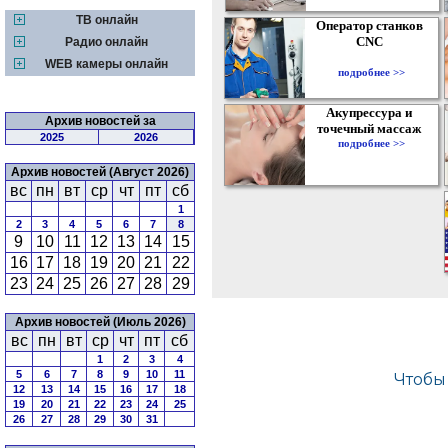
ТВ онлайн
Оператор станков
CNC
Радио онлайн
WEB камеры онлайн
подробнее >>
Акупрессура и
Архив новостей за
точечный массаж
2025
2026
подробнее >>
Архив новостей (Август 2026)
вс
пн
вт
ср
чт
пт
сб
1
2
3
4
5
6
7
8
9
10
11
12
13
14
15
16
17
18
19
20
21
22
23
24
25
26
27
28
29
Архив новостей (Июль 2026)
вс
пн
вт
ср
чт
пт
сб
1
2
3
4
5
6
7
8
9
10
11
12
13
14
15
16
17
18
19
20
21
22
23
24
25
26
27
28
29
30
31