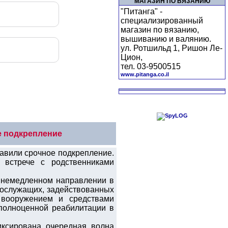
МАГАЗИН ПО ВЯЗАНИЮ
"Питанга" -
специализированный
магазин по вязанию,
вышиванию и валянию.
ул. Ротшильд 1, Ришон Ле-
Цион,
тел. 03-9500515
www.pitanga.co.il
е подкрепление
авили срочное подкрепление.
встрече с родственниками
 немедленном направлении в
нослужащих, задействованных
 вооружением и средствами
полноценной реабилитации в
иксирована очередная волна