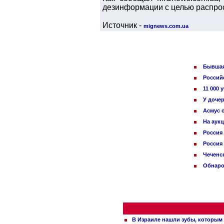
дезинформации с целью распрост
Источник -
mignews.com.ua
Бывшая
Россий
11 000
У доче
Асмус о
На аук
Россия
Россия
Чеченс
Обнаро
В Израиле нашли зубы, которым 