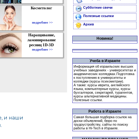
Косметолог
Субботние свечи
Полезные ссылки
подробнее >>
Архив
Наращивание,
Новинка!
ламинирование
ресниц 1D-3D
подробнее >>
Учеба в Израиле
Информация об израильских высших
учебных заведениях - университетах и
академических колледжах.Подготовка
к поступлению в университеты и
колледжи (курсы психометрии).
А также: курсы иврита, английского
языка, компьютерные курсы, курсы
бухгалтеров, секретарей, турагентов,
курсы альтернативной медицины.
Полезные ссылки.
Работа в Израиле
Самая большая подборка ссылок на
доски объявлений, бюро по
трудоустройству, сайты по поиску
работы в Hi-Tech в Израиле.