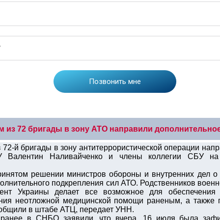
м из 72 бригады в зону АТО направили дополнительно
72-й бригады в зону антитеррористической операции напр
 Валентин Наливайченко и члены коллегии СБУ на 
ринятом решении министров обороны и внутренних дел о
полнительного подкрепления сил АТО. Родственников воен
дент Украины делает все возможное для обеспечения
ания неотложной медицинской помощи раненым, а также 
ообщили в штабе АТЦ, передает УНН.
 ранее в СНБО заявили, что вчера, 16 июля была заф