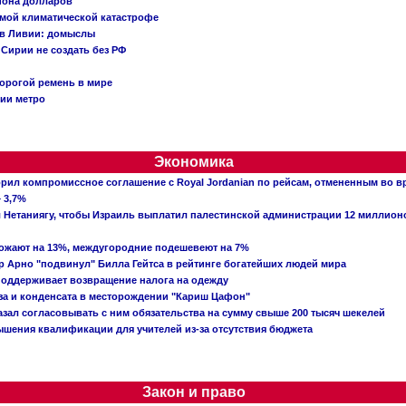
иона долларов
емой климатической катастрофе
 в Ливии: домыслы
Сирии не создать без РФ
орогой ремень в мире
ции метро
Экономика
рил компромиссное соглашение с Royal Jordanian по рейсам, отмененным во 
 3,7%
ал Нетаниягу, чтобы Израиль выплатил палестинской администрации 12 миллио
рожают на 13%, междугородние подешевеют на 7%
 Арно "подвинул" Билла Гейтса в рейтинге богатейших людей мира
поддерживает возвращение налога на одежду
аза и конденсата в месторождении "Кариш Цафон"
зал согласовывать с ним обязательства на сумму свыше 200 тысяч шекелей
шения квалификации для учителей из-за отсутствия бюджета
Закон и право