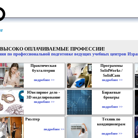
ВЫСОКО ОПЛАЧИВАЕМЫЕ ПРОФЕССИИ!
ия по профессиональной подготовке ведущих учебных центров Изр
Практическая
Программы
бухгалтерия
SolidWorks /
SolidCam
подробнее >>
подробнее >>
Ювелирное дело -
Биржевые
3D моделирование
брокеры
подробнее >>
подробнее >>
Риэлтер
Техник по
кондиционерам
подробнее >>
подробнее >>