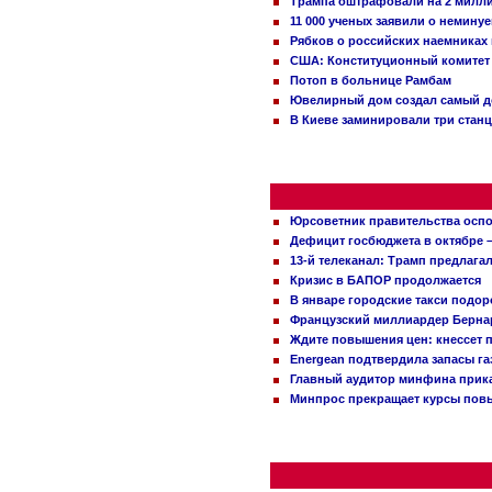
Трампа оштрафовали на 2 милл
11 000 ученых заявили о немину
Рябков о российских наемниках
США: Конституционный комитет 
Потоп в больнице Рамбам
Ювелирный дом создал самый д
В Киеве заминировали три стан
Юрсоветник правительства оспо
Дефицит госбюджета в октябре –
13-й телеканал: Трамп предлаг
Кризис в БАПОР продолжается
В январе городские такси подо
Французский миллиардер Бернар
Ждите повышения цен: кнессет 
Energean подтвердила запасы г
Главный аудитор минфина прика
Минпрос прекращает курсы повы