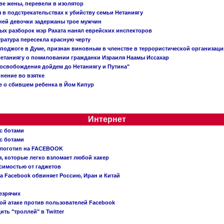
ве жены, перевели в изолятор
в подстрекательствах к убийству семьи Нетаниягу
тней девочки задержаны трое мужчин
х разборок мэр Рахата нанял еврейских инспекторов
ратура пересекла красную черту
 поджоге в Думе, признан виновным в членстве в террористической организац
етаниягу о помиловании гражданки Израиля Наамы Иссахар
 освобождения дойдем до Нетаниягу и Путина"
инение во взятке
 о сбившем ребенка в Йом Кипур
Интернет
с ботами
с ботами
 логотип на FACEBOOK
, которые легко взломает любой хакер
симостью от гаджетов
ва Facebook обвиняет Россию, Иран и Китай
езрячих
й атаке против пользователей Facebook
ть "троллей" в Twitter