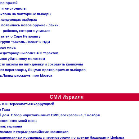
тво врачей
и и не сионисты
Кахлона на повторные выборы
а следующих выборах
появилось новое оружие - лайки
- ребенок, которого унижали
татей о Саре Нетаниягу
 групп "Кахоль-Лаван" и НДИ
тран мира
редотвращены более 450 терактов
тке убить жену молотком
сти школы на пятидневку и сократить каникулы
ают переговоры, Лицман против прямых выборов
 а Лапид расскажет про Мозеса
СМИ Израиля
ь и интересоваться коррупцией
е Газы
й дом. Обзор ивритоязычных СМИ, воскресенье, 3 ноября
остоинство моей жены
 как таракана
главили пятерых российских наемников
о задержанных иорданцах с переговорами по аренде Нахараим и Цофара