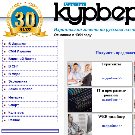
В Израиле
СМИ Израиля
Получить предложен
Ближний Восток
Турагенты
В СНГ
В мире
подробнее >>
Экономика
Закон и право
IT и программи-
рование
Интернет
подробнее >>
Спорт
Культура
WEB-дизайнер
Разное
подробнее >>