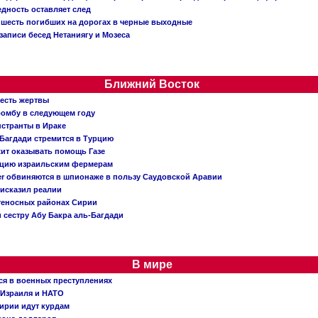
едность оставляет след
: шесть погибших на дорогах в черные выходные
записи бесед Нетаниягу и Мозеса
Ближний Восток
 есть жертвы
бомбу в следующем году
нстранты в Ираке
Багдади стремится в Турцию
жит оказывать помощь Газе
ацию израильским фермерам
er обвиняются в шпионаже в пользу Саудовской Аравии
исказил реалии
теносных районах Сирии
 сестру Абу Бакра аль-Багдади
В мире
ся в военных преступлениях
 Израиля и НАТО
ирии идут курдам