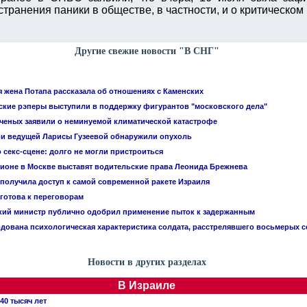
ранения паники в обществе, в частности, и о критическом
Другие свежие новости "В СНГ"
 жена Потапа рассказала об отношениях с Каменских
ские рэперы выступили в поддержку фигурантов "московского дела"
 ученых заявили о неминуемой климатической катастрофе
ри ведущей Ларисы Гузеевой обнаружили опухоль
 секс-сцене: долго не могли пристроиться
ционе в Москве выставят водительские права Леонида Брежнева
 получила доступ к самой современной ракете Израиля
 готова к переговорам
кий министр публично одобрил применение пыток к задержанным
дована психологическая характеристика солдата, расстрелявшего восьмерых 
Новости в других разделах
В Израиле
40 тысяч лет