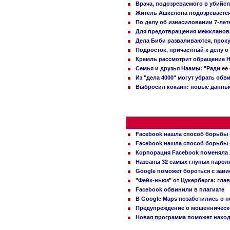
Врача, подозреваемого в убийст
Житель Ашкелона подозревается 
По делу об изнасиловании 7-ле
Для предотвращения межклановы
Дела Биби разваливаются, проку
Подросток, причастный к делу о
Кремль рассмотрит обращение Н
Семья и друзья Наамы: "Ради ее
Из "дела 4000" могут убрать обв
Выбросил кокаин: новые данные
Facebook нашла способ борьбы 
Facebook нашла способ борьбы 
Корпорация Facebook поменяла
Названы 32 самых глупых пароля
Google поможет бороться с зави
"Фейк-ньюз" от Цукерберга: гла
Facebook обвинили в плагиате
В Google Maps позаботились о н
Предупреждение о мошенническо
Новая программа поможет находи