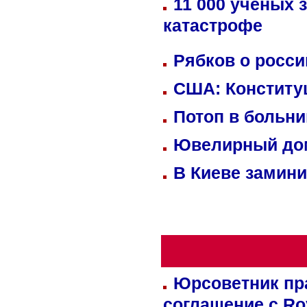
11 000 ученых 
катастрофе
Рябков о росс
США: Конститу
Потоп в больн
Ювелирный дом
В Киеве замини
Юрсоветник пр