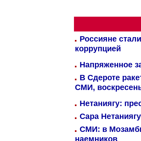
Россияне стали
коррупцией
Напряженное за
В Сдероте раке
СМИ, воскресень
Нетаниягу: пре
Сара Нетаниягу
СМИ: в Мозамби