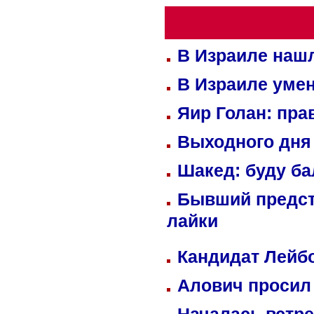
В Израиле нашл
В Израиле уме
Яир Голан: пра
Выходного дня 
Шакед: буду б
Бывший предст
лайки
Кандидат Лейбо
Алович просил 