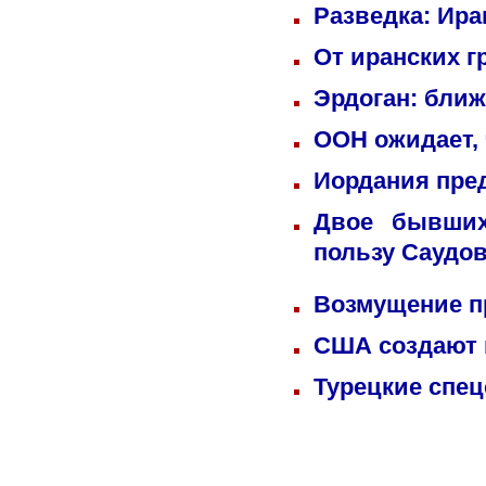
Разведка: Ира
От иранских г
Эрдоган: бли
ООН ожидает, 
Иордания пре
Двое бывших
пользу Саудо
Возмущение п
США создают 
Турецкие спец