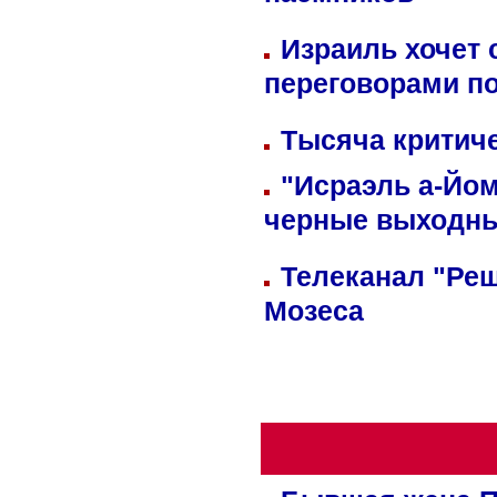
наемников
Израиль хочет 
переговорами п
Тысяча критиче
"Исраэль а-Йом
черные выходн
Телеканал "Реш
Мозеса