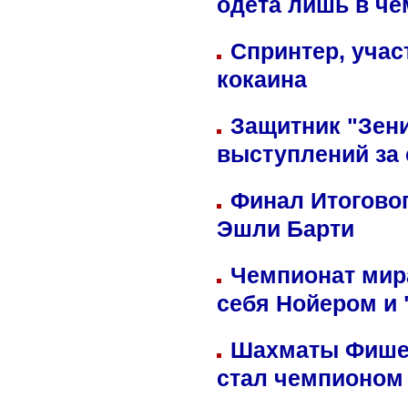
одета лишь в че
Спринтер, учас
кокаина
Защитник "Зен
выступлений за
Финал Итоговог
Эшли Барти
Чемпионат мир
себя Нойером и 
Шахматы Фишер
стал чемпионом