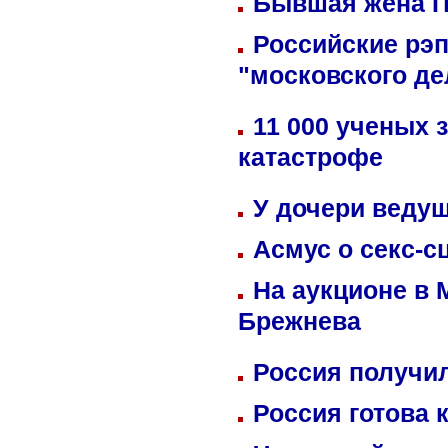
Бывшая жена П
Российские рэ
"московского де
11 000 ученых 
катастрофе
У дочери веду
Асмус о секс-с
На аукционе в 
Брежнева
Россия получил
Россия готова 