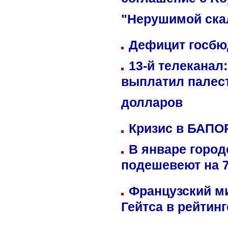
соглашение с Ro
"Нерушимой ска
Дефицит госбюд
13-й телеканал
выплатил палес
долларов
Кризис в БАПО
В январе город
подешевеют на 
Французский м
Гейтса в рейтин