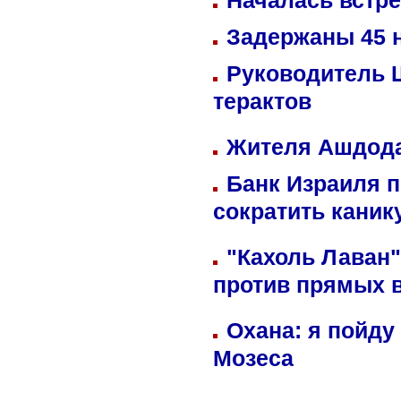
Началась встре
Задержаны 45 н
Руководитель 
терактов
Жителя Ашдода
Банк Израиля п
сократить кани
"Кахоль Лаван
против прямых 
Охана: я пойду
Мозеса