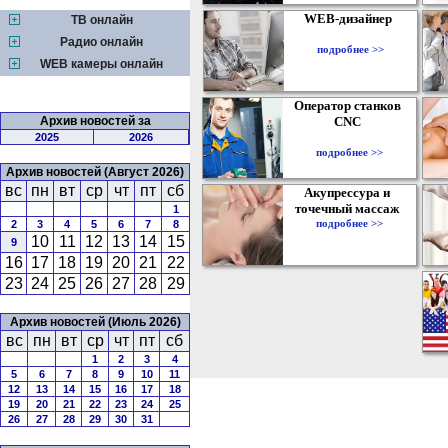
WEB-дизайнер
ТВ онлайн
Радио онлайн
подробнее >>
WEB камеры онлайн
Оператор станков
Архив новостей за
CNC
2025
2026
подробнее >>
Архив новостей (Август 2026)
вс
пн
вт
ср
чт
пт
сб
Акупрессура и
точечный массаж
1
подробнее >>
2
3
4
5
6
7
8
10
11
12
13
14
15
9
16
17
18
19
20
21
22
23
24
25
26
27
28
29
Архив новостей (Июль 2026)
вс
пн
вт
ср
чт
пт
сб
1
2
3
4
5
6
7
8
9
10
11
12
13
14
15
16
17
18
19
20
21
22
23
24
25
26
27
28
29
30
31