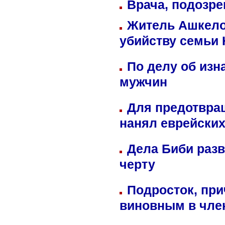
Врача, подозре
Житель Ашкелон
убийству семьи 
По делу об изн
мужчин
Для предотвра
нанял еврейских
Дела Биби разв
черту
Подросток, при
виновным в член