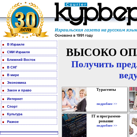
В Израиле
ВЫСОКО ОП
СМИ Израиля
Ближний Восток
Получить пред
В СНГ
вед
В мире
Экономика
Турагенты
Закон и право
Интернет
подробнее >>
Спорт
Культура
IT и программи-
рование
Разное
подробнее >>