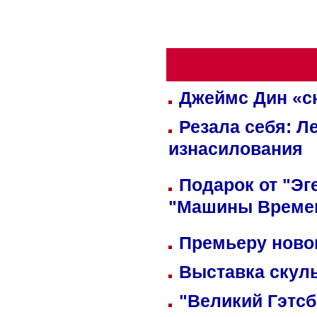
Джеймс Дин «сн
Резала себя: Л
изнасилования
Подарок от "Эг
"Машины Време
Премьеру новог
Выставка скуль
"Великий Гэтсб