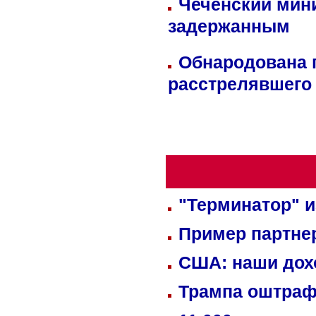
Чеченский мин
задержанным
Обнародована п
расстрелявшего
"Терминатор" и
Пример партне
США: наши дох
Трампа оштраф