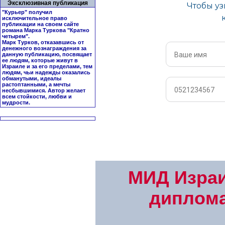
Эксклюзивная публикация
"Курьер" получил
исключительное право
публикации на своем сайте
романа Марка Туркова "
Кратно
четырем
".
Марк Турков, отказавшись от
денежного вознаграждения за
данную публикацию, посвящает
ее людям, которые живут в
Израиле и за его пределами, тем
людям, чьи надежды оказались
обманутыми, идеалы
растоптанными, а мечты
несбывшимися. Автор желает
всем стойкости, любви и
мудрости.
МИД Израи
диплома