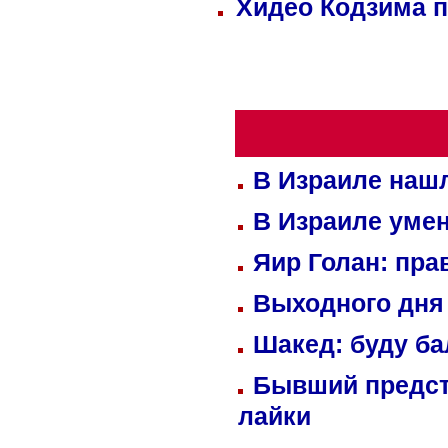
Хидео Кодзима 
В Израиле нашл
В Израиле уме
Яир Голан: пра
Выходного дня 
Шакед: буду б
Бывший предст
лайки