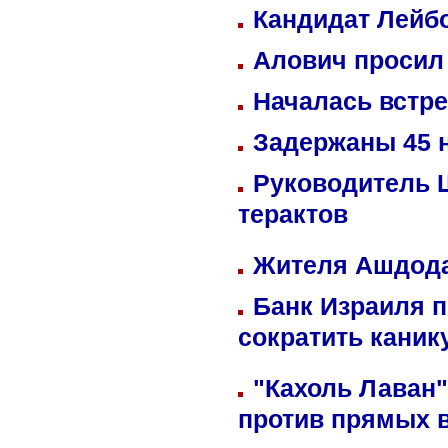
Кандидат Лейбо
Алович просил 
Началась встре
Задержаны 45 н
Руководитель 
терактов
Жителя Ашдода
Банк Израиля п
сократить кани
"Кахоль Лаван
против прямых 