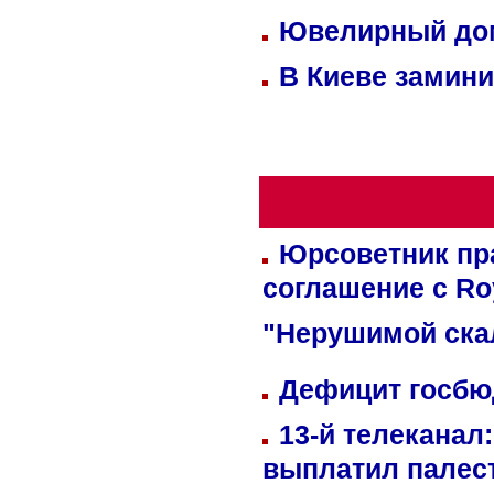
Ювелирный дом
В Киеве замини
Юрсоветник пр
соглашение с Ro
"Нерушимой ска
Дефицит госбюд
13-й телеканал
выплатил палес