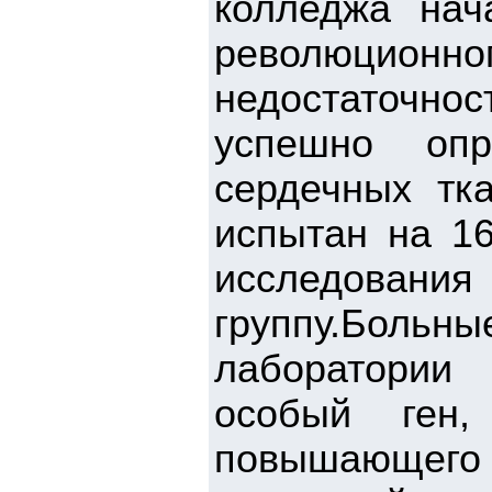
колледжа нач
революционног
недостаточнос
успешно оп
сердечных тк
испытан на 16
исследовани
группу.Больн
лаборатории
особый ген,
повышающег