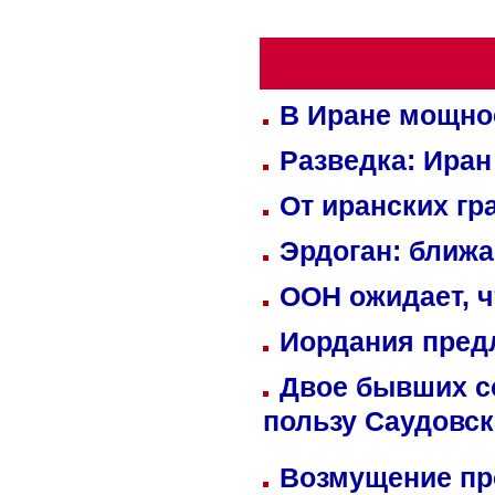
В Иране мощно
Разведка: Иран
От иранских гр
Эрдоган: ближ
ООН ожидает, ч
Иордания пред
Двое бывших со
пользу Саудовс
Возмущение пр