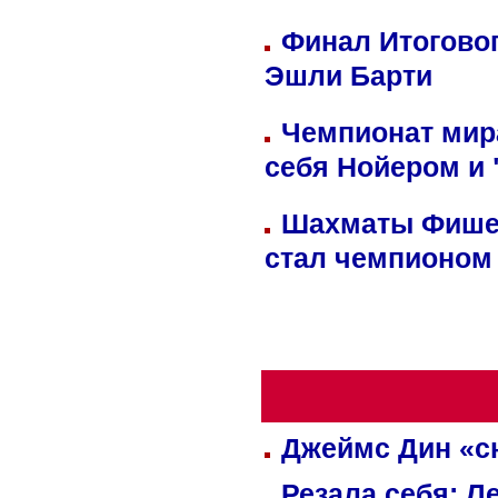
Финал Итоговог
Эшли Барти
Чемпионат мир
себя Нойером и 
Шахматы Фишер
стал чемпионом
Джеймс Дин «сн
Резала себя: Л