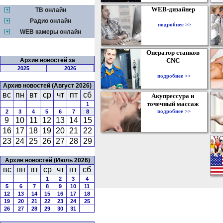
WEB-дизайнер
ТВ онлайн
Радио онлайн
подробнее >>
WEB камеры онлайн
Оператор станков
Архив новостей за
CNC
2025
2026
подробнее >>
Архив новостей (Август 2026)
вс
пн
вт
ср
чт
пт
сб
Акупрессура и
точечный массаж
1
подробнее >>
2
3
4
5
6
7
8
9
10
11
12
13
14
15
16
17
18
19
20
21
22
23
24
25
26
27
28
29
Архив новостей (Июль 2026)
вс
пн
вт
ср
чт
пт
сб
1
2
3
4
5
6
7
8
9
10
11
12
13
14
15
16
17
18
19
20
21
22
23
24
25
26
27
28
29
30
31