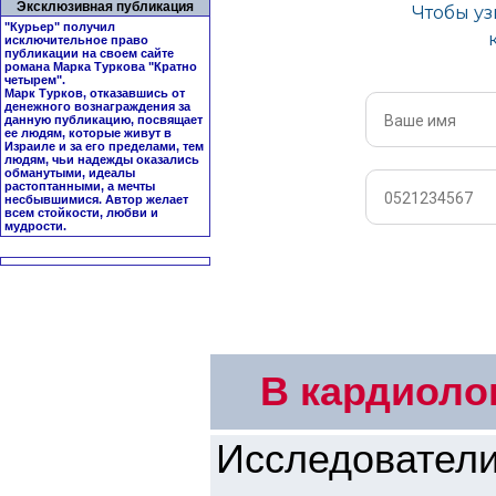
Эксклюзивная публикация
"Курьер" получил
исключительное право
публикации на своем сайте
романа Марка Туркова "
Кратно
четырем
".
Марк Турков, отказавшись от
денежного вознаграждения за
данную публикацию, посвящает
ее людям, которые живут в
Израиле и за его пределами, тем
людям, чьи надежды оказались
обманутыми, идеалы
растоптанными, а мечты
несбывшимися. Автор желает
всем стойкости, любви и
мудрости.
В кардиоло
Исследовате