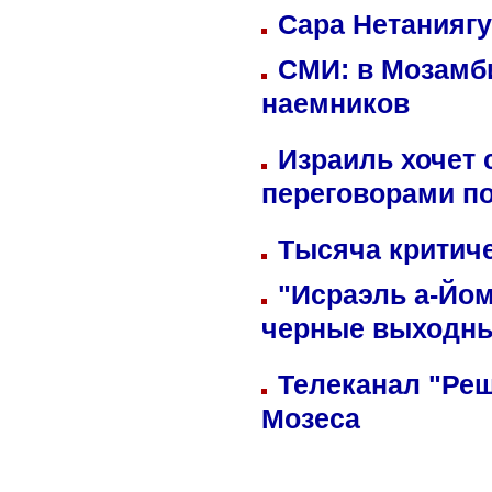
Сара Нетаниягу
СМИ: в Мозамби
наемников
Израиль хочет 
переговорами п
Тысяча критиче
"Исраэль а-Йом
черные выходн
Телеканал "Реш
Мозеса