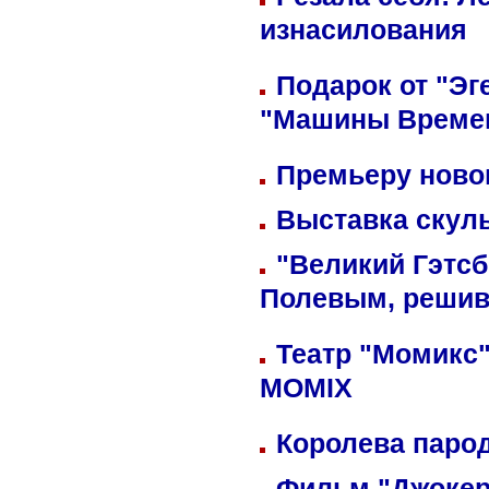
изнасилования
Подарок от "Эг
"Машины Време
Премьеру новог
Выставка скуль
"Великий Гэтсб
Полевым, решив
Театр "Момикс"
MOMIX
Королева парод
Фильм "Джокер