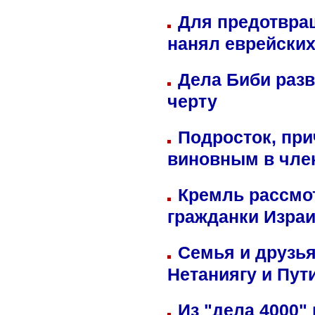
Для предотвра
нанял еврейских
Дела Биби разв
черту
Подросток, при
виновным в член
Кремль рассмо
гражданки Изра
Семья и друзь
Нетаниягу и Пут
Из "дела 4000"