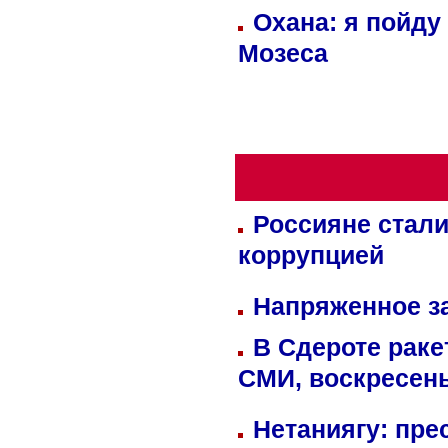
Охана: я пойду
Мозеса
Россияне стали
коррупцией
Напряженное за
В Сдероте раке
СМИ, воскресень
Нетаниягу: пре