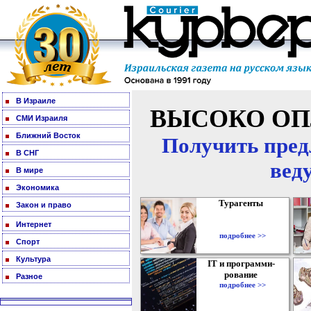
В Израиле
ВЫСОКО ОП
СМИ Израиля
Ближний Восток
Получить пред
В СНГ
вед
В мире
Экономика
Турагенты
Закон и право
Интернет
подробнее >>
Спорт
Культура
IT и программи-
рование
Разное
подробнее >>