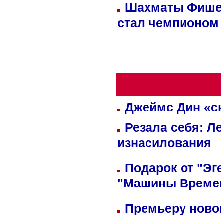
Шахматы Фишер
стал чемпионом
Джеймс Дин «сн
Резала себя: Л
изнасилования
Подарок от "Эг
"Машины Време
Премьеру новог