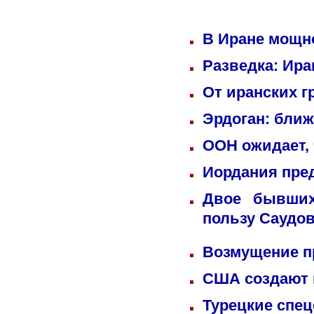
В Иране мощн
Разведка: Ира
От иранских г
Эрдоган: бли
ООН ожидает, 
Иордания пре
Двое бывших
пользу Саудо
Возмущение п
США создают 
Турецкие спец