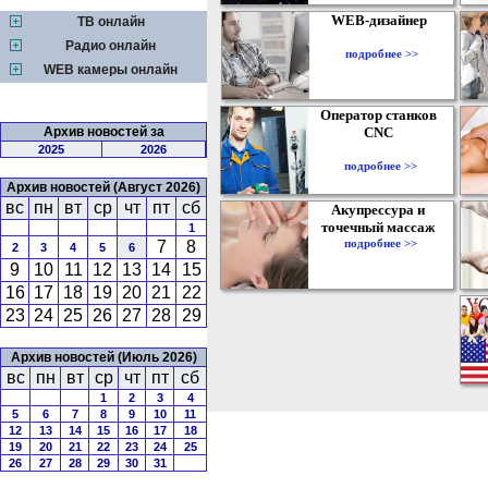
WEB-дизайнер
ТВ онлайн
Радио онлайн
подробнее >>
WEB камеры онлайн
Оператор станков
Архив новостей за
CNC
2025
2026
подробнее >>
Архив новостей (Август 2026)
вс
пн
вт
ср
чт
пт
сб
Акупрессура и
точечный массаж
1
подробнее >>
7
8
2
3
4
5
6
9
10
11
12
13
14
15
16
17
18
19
20
21
22
23
24
25
26
27
28
29
Архив новостей (Июль 2026)
вс
пн
вт
ср
чт
пт
сб
1
2
3
4
5
6
7
8
9
10
11
12
13
14
15
16
17
18
19
20
21
22
23
24
25
26
27
28
29
30
31