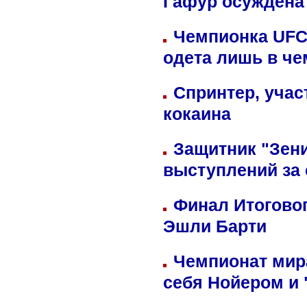
Гафур осуждена 
Чемпионка UFC
одета лишь в че
Спринтер, учас
кокаина
Защитник "Зен
выступлений за
Финал Итоговог
Эшли Барти
Чемпионат мир
себя Нойером и 