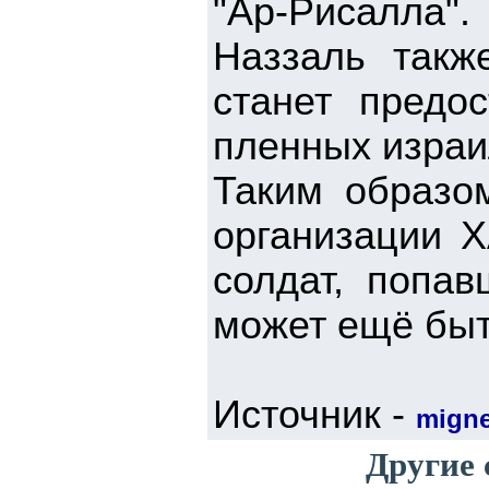
"Ар-Рисалла".
Наззаль такж
станет предо
пленных израи
Таким образо
организации Х
солдат, попав
может ещё быт
Источник -
mign
Другие 