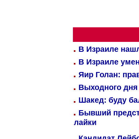
В Израиле нашл
В Израиле уме
Яир Голан: пра
Выходного дня 
Шакед: буду б
Бывший предст
лайки
Кандидат Лейбо