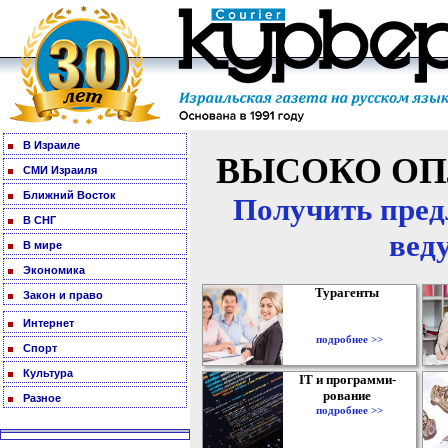
В Израиле
ВЫСОКО ОП
СМИ Израиля
Ближний Восток
Получить пред
В СНГ
вед
В мире
Экономика
Турагенты
Закон и право
Интернет
подробнее >>
Спорт
Культура
IT и программи-
рование
Разное
подробнее >>