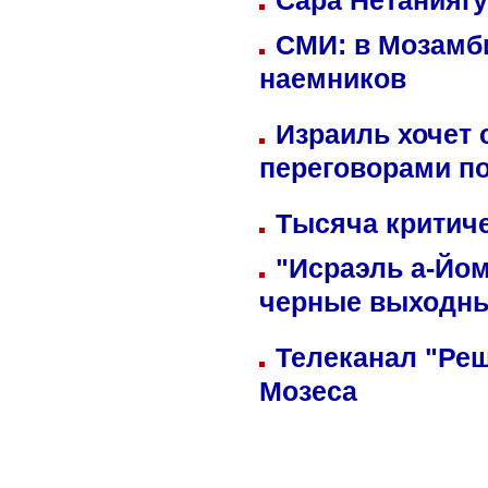
Сара Нетаниягу
СМИ: в Мозамби
наемников
Израиль хочет 
переговорами п
Тысяча критиче
"Исраэль а-Йом
черные выходн
Телеканал "Реш
Мозеса