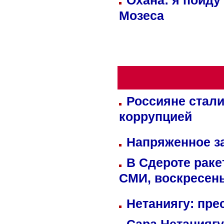
Охана: я пойду
Мозеса
Россияне стали
коррупцией
Напряженное за
В Сдероте раке
СМИ, воскресень
Нетаниягу: пре