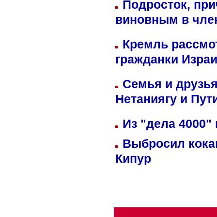
Подросток, при
виновным в член
Кремль рассмо
гражданки Изра
Семья и друзь
Нетаниягу и Пут
Из "дела 4000"
Выбросил кока
Кипур