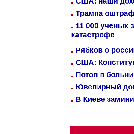
США: наши дох
Трампа оштраф
11 000 ученых 
катастрофе
Рябков о росс
США: Конститу
Потоп в больн
Ювелирный дом
В Киеве замини