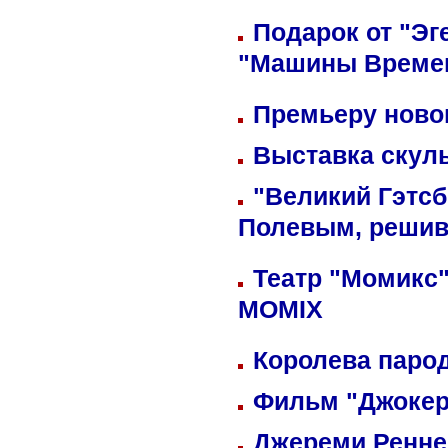
Подарок от "Эг
"Машины Време
Премьеру новог
Выставка скуль
"Великий Гэтсб
Полевым, решив
Театр "Момикс"
MOMIX
Королева парод
Фильм "Джокер
Джереми Реннер