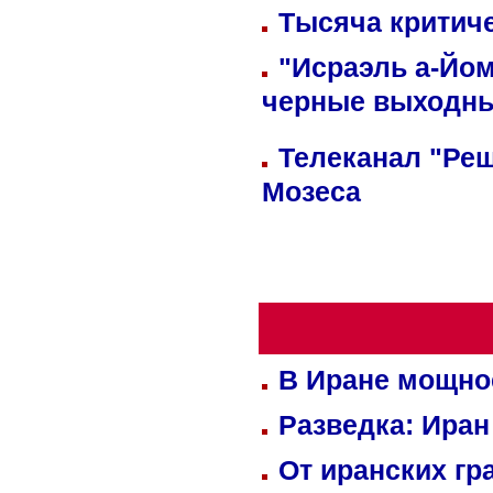
Тысяча критиче
"Исраэль а-Йом
черные выходн
Телеканал "Реш
Мозеса
В Иране мощно
Разведка: Иран
От иранских гр