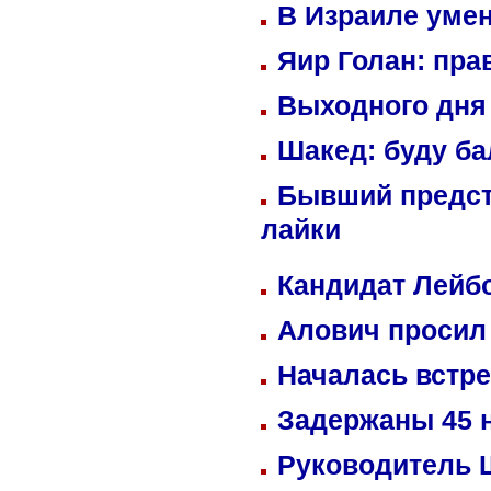
В Израиле уме
Яир Голан: пра
Выходного дня 
Шакед: буду б
Бывший предст
лайки
Кандидат Лейбо
Алович просил 
Началась встре
Задержаны 45 н
Руководитель 