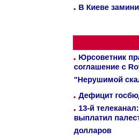
В Киеве замини
Юрсоветник пр
соглашение с Ro
"Нерушимой ска
Дефицит госбюд
13-й телеканал
выплатил палес
долларов