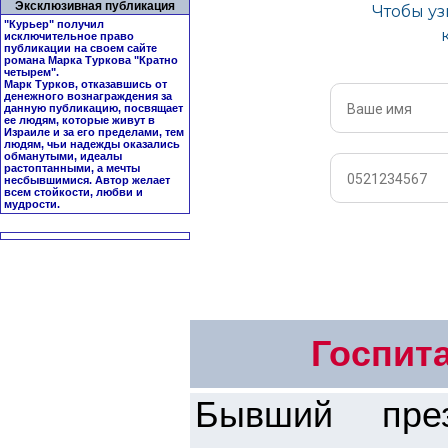
Эксклюзивная публикация
"Курьер" получил
исключительное право
публикации на своем сайте
романа Марка Туркова "
Кратно
четырем
".
Марк Турков, отказавшись от
денежного вознаграждения за
данную публикацию, посвящает
ее людям, которые живут в
Израиле и за его пределами, тем
людям, чьи надежды оказались
обманутыми, идеалы
растоптанными, а мечты
несбывшимися. Автор желает
всем стойкости, любви и
мудрости.
Госпит
Бывший пре