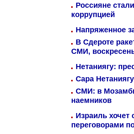
Россияне стали
коррупцией
Напряженное за
В Сдероте раке
СМИ, воскресень
Нетаниягу: пре
Сара Нетаниягу
СМИ: в Мозамби
наемников
Израиль хочет 
переговорами п