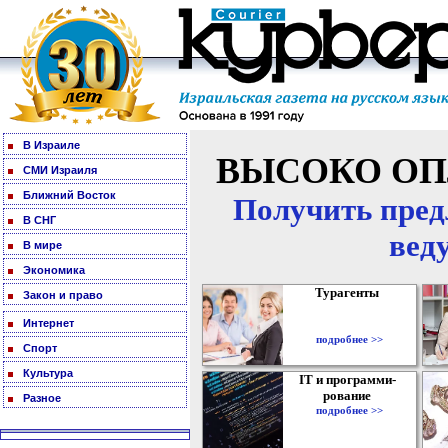
В Израиле
ВЫСОКО ОП
СМИ Израиля
Ближний Восток
Получить пред
В СНГ
вед
В мире
Экономика
Турагенты
Закон и право
Интернет
подробнее >>
Спорт
Культура
IT и программи-
рование
Разное
подробнее >>