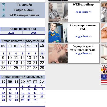
WEB-дизайнер
ТВ онлайн
Радио онлайн
подробнее >>
WEB камеры онлайн
Оператор станков
Архив новостей за
CNC
2025
2026
подробнее >>
Архив новостей (Август 2026)
вс
пн
вт
ср
чт
пт
сб
Акупрессура и
точечный массаж
1
подробнее >>
2
3
4
5
6
7
8
9
10
11
12
13
14
15
16
17
18
19
20
21
22
23
24
25
26
27
28
29
Архив новостей (Июль 2026)
вс
пн
вт
ср
чт
пт
сб
1
2
3
4
5
6
7
8
9
10
11
12
13
14
15
16
17
18
19
20
21
22
23
24
25
26
27
28
29
30
31