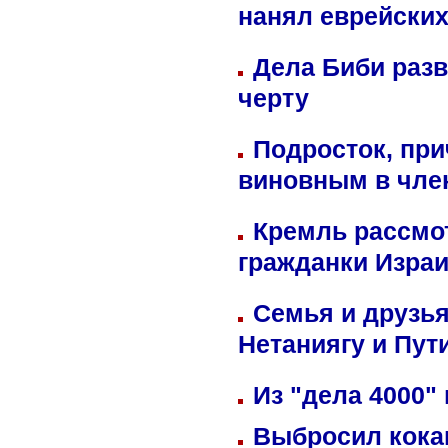
нанял еврейских
Дела Биби разв
черту
Подросток, при
виновным в член
Кремль рассмо
гражданки Изра
Семья и друзь
Нетаниягу и Пут
Из "дела 4000"
Выбросил кока