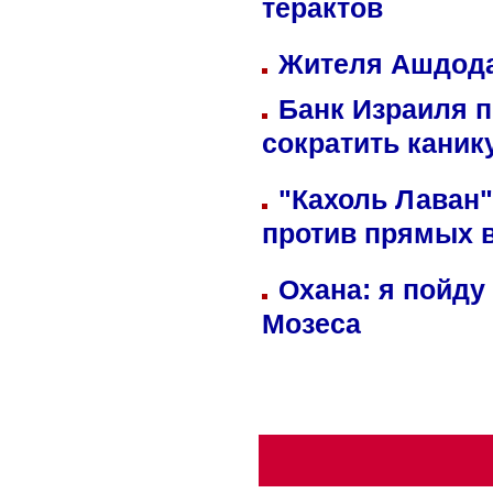
терактов
Жителя Ашдода
Банк Израиля п
сократить кани
"Кахоль Лаван
против прямых 
Охана: я пойду
Мозеса