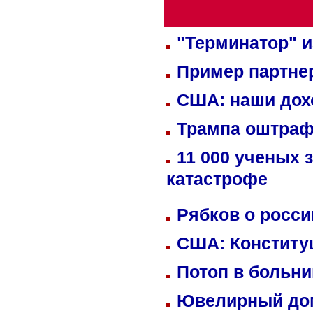
"Терминатор" и
Пример партне
США: наши дох
Трампа оштраф
11 000 ученых 
катастрофе
Рябков о росс
США: Конститу
Потоп в больн
Ювелирный дом