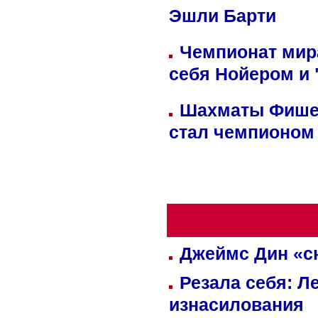
Эшли Барти
Чемпионат мир
себя Нойером и 
Шахматы Фишер
стал чемпионом
Джеймс Дин «сн
Резала себя: Л
изнасилования