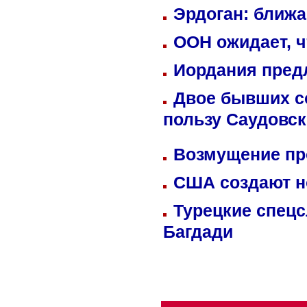
Эрдоган: ближ
ООН ожидает, ч
Иордания пред
Двое бывших со
пользу Саудовс
Возмущение пр
США создают н
Турецкие спецс
Багдади