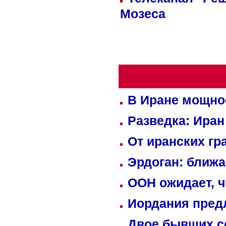
Мозеса
В Иране мощно
Разведка: Иран
От иранских гр
Эрдоган: ближ
ООН ожидает, ч
Иордания пред
Двое бывших со