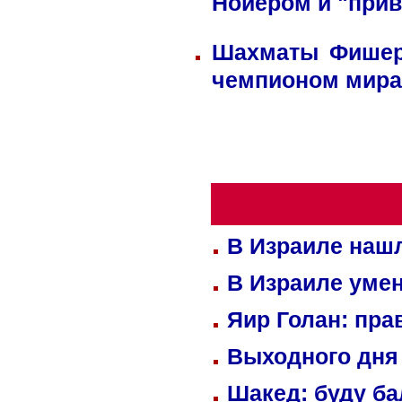
Нойером и "прив
Шахматы Фишера
чемпионом мира
В Израиле нашл
В Израиле уме
Яир Голан: пра
Выходного дня 
Шакед: буду б