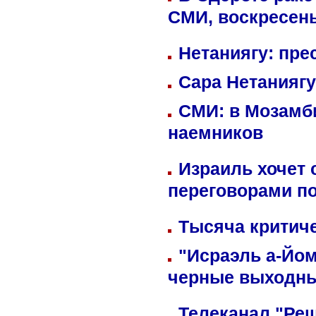
СМИ, воскресень
Нетаниягу: пре
Сара Нетаниягу
СМИ: в Мозамби
наемников
Израиль хочет 
переговорами п
Тысяча критиче
"Исраэль а-Йом
черные выходн
Телеканал "Реш