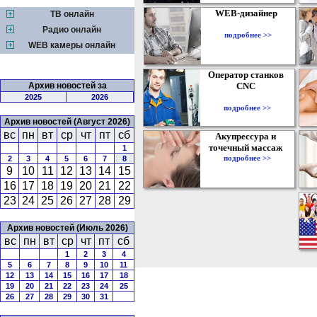
WEB-дизайнер
ТВ онлайн
Радио онлайн
подробнее >>
WEB камеры онлайн
Оператор станков
Архив новостей за
CNC
2025
2026
подробнее >>
Архив новостей (Август 2026)
вс
пн
вт
ср
чт
пт
сб
Акупрессура и
точечный массаж
1
подробнее >>
2
3
4
5
6
7
8
9
10
11
12
13
14
15
16
17
18
19
20
21
22
23
24
25
26
27
28
29
Архив новостей (Июль 2026)
вс
пн
вт
ср
чт
пт
сб
1
2
3
4
5
6
7
8
9
10
11
12
13
14
15
16
17
18
19
20
21
22
23
24
25
26
27
28
29
30
31