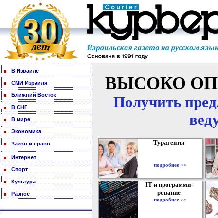
В Израиле
ВЫСОКО ОП
СМИ Израиля
Ближний Восток
Получить пред
В СНГ
вед
В мире
Экономика
Турагенты
Закон и право
Интернет
подробнее >>
Спорт
Культура
IT и программи-
рование
Разное
подробнее >>