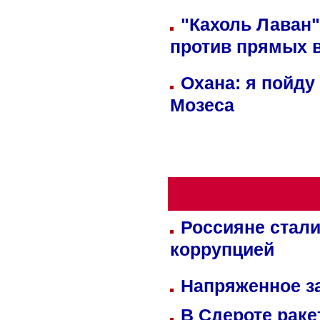
"Кахоль Лаван
против прямых 
Охана: я пойду
Мозеса
Россияне стали
коррупцией
Напряженное за
В Сдероте раке