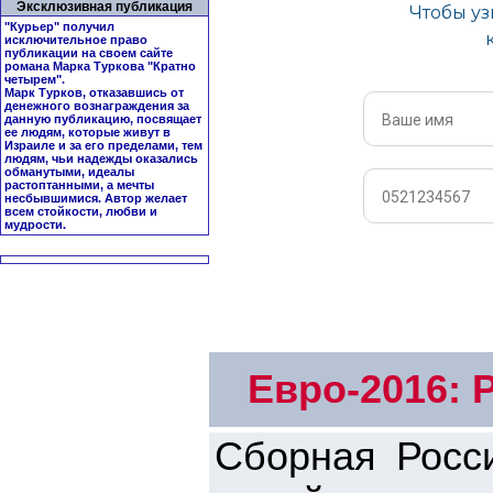
Эксклюзивная публикация
"Курьер" получил
исключительное право
публикации на своем сайте
романа Марка Туркова "
Кратно
четырем
".
Марк Турков, отказавшись от
денежного вознаграждения за
данную публикацию, посвящает
ее людям, которые живут в
Израиле и за его пределами, тем
людям, чьи надежды оказались
обманутыми, идеалы
растоптанными, а мечты
несбывшимися. Автор желает
всем стойкости, любви и
мудрости.
Евро-2016: 
Сборная Росси