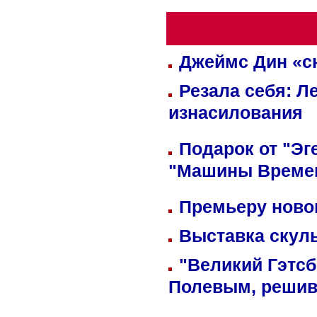
Джеймс Дин «сн
Резала себя: Л
изнасилования
Подарок от "Эг
"Машины Време
Премьеру новог
Выставка скуль
"Великий Гэтсб
Полевым, решив