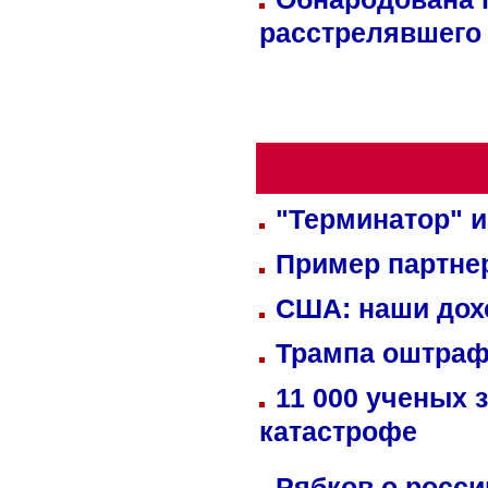
расстрелявшего
"Терминатор" и
Пример партне
США: наши дох
Трампа оштраф
11 000 ученых 
катастрофе
Рябков о росс