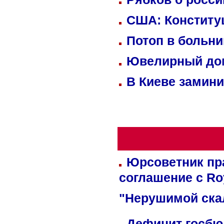
США: Конститу
Потоп в больн
Ювелирный дом
В Киеве замини
Юрсоветник пр
соглашение с Ro
"Нерушимой ска
Дефицит госбюд