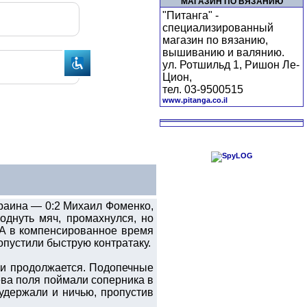
МАГАЗИН ПО ВЯЗАНИЮ
"Питанга" -
специализированный
магазин по вязанию,
вышиванию и валянию.
ул. Ротшильд 1, Ришон Ле-
Цион,
тел. 03-9500515
www.pitanga.co.il
раина — 0:2 Михаил Фоменко,
однуть мяч, промахнулся, но
 А в компенсированное время
опустили быструю контратаку.
ии продолжается. Подопечные
ева поля поймали соперника в
удержали и ничью, пропустив