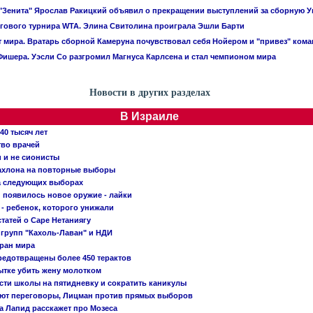
"Зенита" Ярослав Ракицкий объявил о прекращении выступлений за сборную 
гового турнира WTA. Элина Свитолина проиграла Эшли Барти
 мира. Вратарь сборной Камеруна почувствовал себя Нойером и "привез" ком
ишера. Уэсли Со разгромил Магнуса Карлсена и стал чемпионом мира
Новости в других разделах
В Израиле
40 тысяч лет
тво врачей
и и не сионисты
Кахлона на повторные выборы
а следующих выборах
появилось новое оружие - лайки
- ребенок, которого унижали
татей о Саре Нетаниягу
 групп "Кахоль-Лаван" и НДИ
тран мира
редотвращены более 450 терактов
тке убить жену молотком
сти школы на пятидневку и сократить каникулы
ают переговоры, Лицман против прямых выборов
 а Лапид расскажет про Мозеса