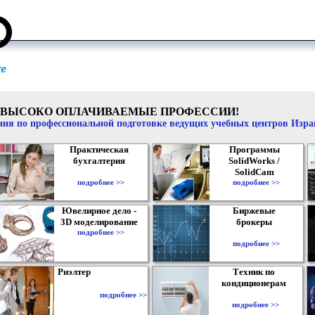
ВЫСОКО ОПЛАЧИВАЕМЫЕ ПРОФЕССИИ!
ия по профессиональной подготовке ведущих учебных центров Изр
Практическая
Программы
бухгалтерия
SolidWorks /
SolidCam
подробнее >>
подробнее >>
Ювелирное дело -
Биржевые
3D моделирование
брокеры
подробнее >>
подробнее >>
Риэлтер
Техник по
кондиционерам
подробнее >>
подробнее >>