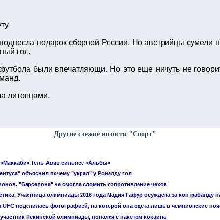
ту.
поднесла подарок сборной России. Но австрийцы сумели н
ный гол.
футбола были впечатляющи. Но это еще ничуть не говорит
оманд.
за литовцами.
Другие свежие новости "Спорт"
 «Маккаби» Тель-Авив сильнее «Альбы»
ентуса" объяснил почему "украл" у Роналду гол
ионов. "Барселона" не смогла сломить сопротивление чехов
летика. Участница олимпиады 2016 года Мадия Гафур осуждена за контрабанду 
 UFC поделилась фотографией, на которой она одета лишь в чемпионские поя
 участник Пекинской олимпиады, попался с пакетом кокаина