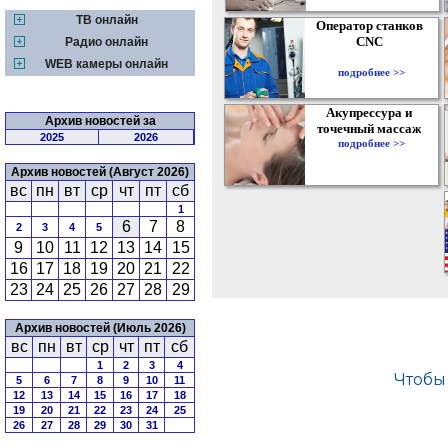
ТВ онлайн
Оператор станков
CNC
Радио онлайн
WEB камеры онлайн
подробнее >>
Акупрессура и
Архив новостей за
точечный массаж
2025
2026
подробнее >>
Архив новостей (Август 2026)
вс
пн
вт
ср
чт
пт
сб
1
6
7
8
2
3
4
5
9
10
11
12
13
14
15
16
17
18
19
20
21
22
23
24
25
26
27
28
29
Архив новостей (Июль 2026)
вс
пн
вт
ср
чт
пт
сб
1
2
3
4
5
6
7
8
9
10
11
12
13
14
15
16
17
18
19
20
21
22
23
24
25
26
27
28
29
30
31