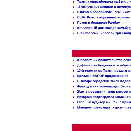
Трампа оштрафовали на 2 милл
11 000 ученых заявили о немину
Рябков о российских наемниках
США: Конституционный комитет 
Потоп в больнице Рамбам
Ювелирный дом создал самый д
В Киеве заминировали три стан
Юрсоветник правительства оспо
Дефицит госбюджета в октябре –
13-й телеканал: Трамп предлаг
Кризис в БАПОР продолжается
В январе городские такси подо
Французский миллиардер Бернар
Ждите повышения цен: кнессет 
Energean подтвердила запасы г
Главный аудитор минфина прика
Минпрос прекращает курсы повы