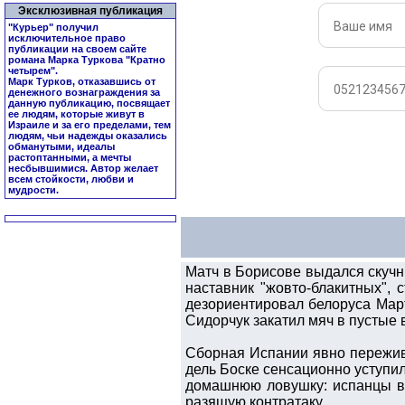
Эксклюзивная публикация
"Курьер" получил
исключительное право
публикации на своем сайте
романа Марка Туркова "
Кратно
четырем
".
Марк Турков, отказавшись от
денежного вознаграждения за
данную публикацию, посвящает
ее людям, которые живут в
Израиле и за его пределами, тем
людям, чьи надежды оказались
обманутыми, идеалы
растоптанными, а мечты
несбывшимися. Автор желает
всем стойкости, любви и
мудрости.
Матч в Борисове выдался скучн
наставник "жовто-блакитных", 
дезориентировал белоруса Март
Сидорчук закатил мяч в пустые 
Сборная Испании явно пережив
дель Боске сенсационно уступил
домашнюю ловушку: испанцы в 
разящую контратаку.