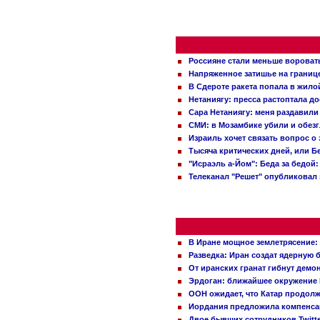
Россияне стали меньше вороват
Напряженное затишье на границ
В Сдероте ракета попала в жило
Нетаниягу: пресса растоптала д
Сара Нетаниягу: меня раздавили
СМИ: в Мозамбике убили и обез
Израиль хочет связать вопрос 
Тысяча критических дней, или Б
"Исраэль а-Йом": Беда за бедой
Телеканал "Решет" опубликовал 
В Иране мощное землетрясение:
Разведка: Иран создат ядерную 
От иранских гранат гибнут демо
Эрдоган: ближайшее окружение 
ООН ожидает, что Катар продол
Иордания предложила компенс
Двое бывших сотрудников Twitt