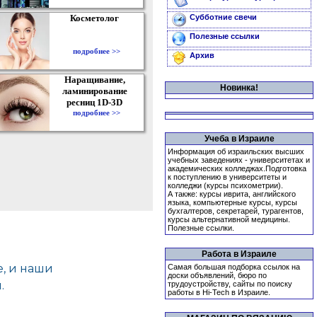
Косметолог
Субботние свечи
Полезные ссылки
подробнее >>
Архив
Наращивание,
Новинка!
ламинирование
ресниц 1D-3D
подробнее >>
Учеба в Израиле
Информация об израильских высших
учебных заведениях - университетах и
академических колледжах.Подготовка
к поступлению в университеты и
колледжи (курсы психометрии).
А также: курсы иврита, английского
языка, компьютерные курсы, курсы
бухгалтеров, секретарей, турагентов,
курсы альтернативной медицины.
Полезные ссылки.
Работа в Израиле
Самая большая подборка ссылок на
доски объявлений, бюро по
трудоустройству, сайты по поиску
работы в Hi-Tech в Израиле.