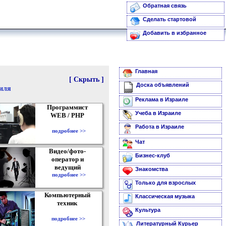
Обратная связь
Сделать стартовой
Добавить в избранное
Главная
[ Скрыть ]
Доска объявлений
аиля
Реклама в Израиле
Программист
Учеба в Израиле
WEB / PHP
Работа в Израиле
подробнее >>
Чат
Видео/фото-
Бизнес-клуб
оператор и
ведущий
Знакомства
подробнее >>
Только для взрослых
Компьютерный
Классическая музыка
техник
Культура
подробнее >>
Литературный Курьер