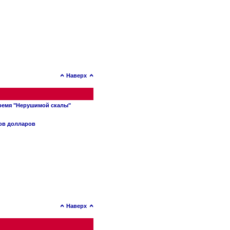
Наверх
время "Нерушимой скалы"
нов долларов
Наверх