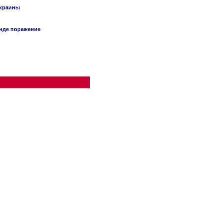
Украины
анде поражение