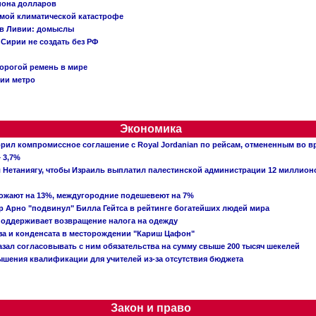
иона долларов
емой климатической катастрофе
 в Ливии: домыслы
Сирии не создать без РФ
орогой ремень в мире
ции метро
Экономика
рил компромиссное соглашение с Royal Jordanian по рейсам, отмененным во 
 3,7%
ал Нетаниягу, чтобы Израиль выплатил палестинской администрации 12 миллио
рожают на 13%, междугородние подешевеют на 7%
 Арно "подвинул" Билла Гейтса в рейтинге богатейших людей мира
поддерживает возвращение налога на одежду
аза и конденсата в месторождении "Кариш Цафон"
зал согласовывать с ним обязательства на сумму свыше 200 тысяч шекелей
шения квалификации для учителей из-за отсутствия бюджета
Закон и право