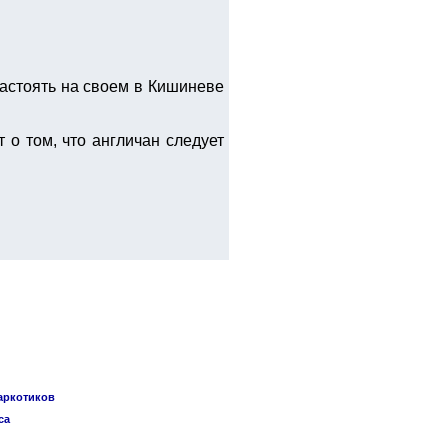
астоять на своем в Кишиневе
 о том, что англичан следует
наркотиков
са