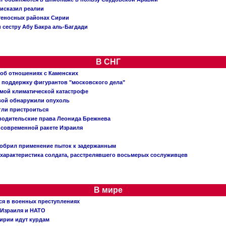
исказил реалии
теносных районах Сирии
 сестру Абу Бакра аль-Багдади
В СНГ
 об отношениях с Каменских
 поддержку фигурантов "московского дела"
емой климатической катастрофе
вой обнаружили опухоль
огли пристроиться
 водительские права Леонида Брежнева
 современной ракете Израиля
добрил применение пыток к задержанным
характеристика солдата, расстрелявшего восьмерых сослуживцев
В мире
ся в военных преступлениях
 Израиля и НАТО
ирии идут курдам