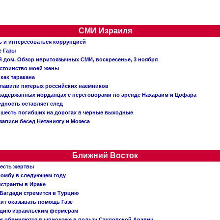
СМИ Израиля
ь и интересоваться коррупцией
е Газы
й дом. Обзор ивритоязычных СМИ, воскресенье, 3 ноября
остоинство моей жены
 как таракана
главили пятерых российских наемников
о задержанных иорданцах с переговорами по аренде Нахараим и Цофара
едность оставляет след
: шесть погибших на дорогах в черные выходные
записи бесед Нетаниягу и Мозеса
Ближний Восток
 есть жертвы
бомбу в следующем году
нстранты в Ираке
Багдади стремится в Турцию
жит оказывать помощь Газе
ацию израильским фермерам
er обвиняются в шпионаже в пользу Саудовской Аравии