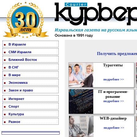
В Израиле
СМИ Израиля
Получить предложен
Ближний Восток
Турагенты
В СНГ
В мире
подробнее >>
Экономика
Закон и право
IT и программи-
рование
Интернет
подробнее >>
Спорт
Культура
WEB-дизайнер
Разное
подробнее >>