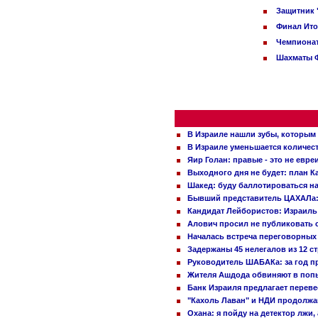
Защитник 
Финал Ито
Чемпионат
Шахматы Ф
В Израиле нашли зубы, которым 
В Израиле уменьшается количес
Яир Голан: правые - это не евре
Выходного дня не будет: план 
Шакед: буду баллотироваться н
Бывший представитель ЦАХАЛа: 
Кандидат Лейбористов: Израиль 
Алович просил не публиковать с
Началась встреча переговорных
Задержаны 45 нелегалов из 12 с
Руководитель ШАБАКа: за год п
Жителя Ашдода обвиняют в попы
Банк Израиля предлагает переве
"Кахоль Лаван" и НДИ продолж
Охана: я пойду на детектор лжи,