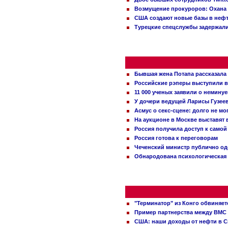
Возмущение прокуроров: Охана 
США создают новые базы в неф
Турецкие спецслужбы задержали
Бывшая жена Потапа рассказала
Российские рэперы выступили в
11 000 ученых заявили о немину
У дочери ведущей Ларисы Гузее
Асмус о секс-сцене: долго не м
На аукционе в Москве выставят
Россия получила доступ к самой
Россия готова к переговорам
Чеченский министр публично о
Обнародована психологическая 
"Терминатор" из Конго обвиняет
Пример партнерства между ВМС
США: наши доходы от нефти в С