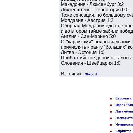
Македония - Люксембург 3:2
Лихтенштейн - Черногория 0:0
Тоже сенсация, по большому сче
Молдавия - Австрия 1:2
Сборная Молдавии едва не пре
и во втором тайме забили побед
Англия - Сан-Марино 5:0
С "карликами" родоначальники 
причислять к рангу "больших" к
Литва - Эстония 1:0
Прибалтийское дерби осталось 
Словения - Швейцария 1:0
Источник -
9tv.co.il
Евролига:
Игрок "Юв
Лига чемп
Легкая ат
Чемпионка
Спринтер,