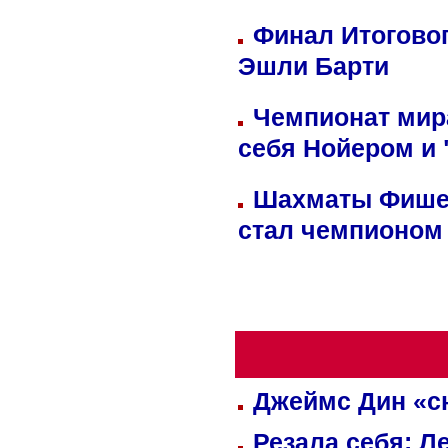
Финал Итоговог
Эшли Барти
Чемпионат мир
себя Нойером и 
Шахматы Фишер
стал чемпионом
Джеймс Дин «сн
Резала себя: Л