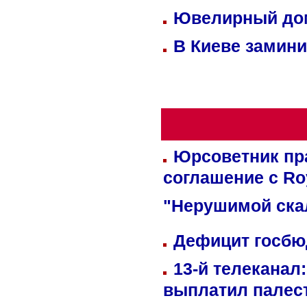
Ювелирный дом
В Киеве замини
Юрсоветник пр
соглашение с Ro
"Нерушимой ска
Дефицит госбюд
13-й телеканал
выплатил палес