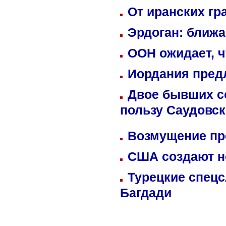
От иранских гр
Эрдоган: ближ
ООН ожидает, ч
Иордания пред
Двое бывших со
пользу Саудовс
Возмущение пр
США создают н
Турецкие спецс
Багдади