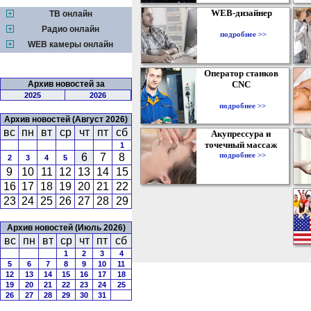
WEB-дизайнер
ТВ онлайн
Радио онлайн
подробнее >>
WEB камеры онлайн
Оператор станков
Архив новостей за
CNC
2025
2026
подробнее >>
Архив новостей (Август 2026)
вс
пн
вт
ср
чт
пт
сб
Акупрессура и
точечный массаж
1
подробнее >>
6
7
8
2
3
4
5
9
10
11
12
13
14
15
16
17
18
19
20
21
22
23
24
25
26
27
28
29
Архив новостей (Июль 2026)
вс
пн
вт
ср
чт
пт
сб
1
2
3
4
5
6
7
8
9
10
11
12
13
14
15
16
17
18
19
20
21
22
23
24
25
26
27
28
29
30
31