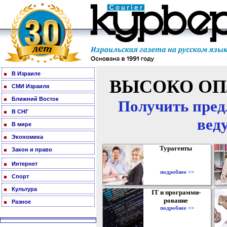
В Израиле
ВЫСОКО ОП
СМИ Израиля
Ближний Восток
Получить пред
В СНГ
вед
В мире
Экономика
Турагенты
Закон и право
Интернет
подробнее >>
Спорт
Культура
IT и программи-
рование
Разное
подробнее >>