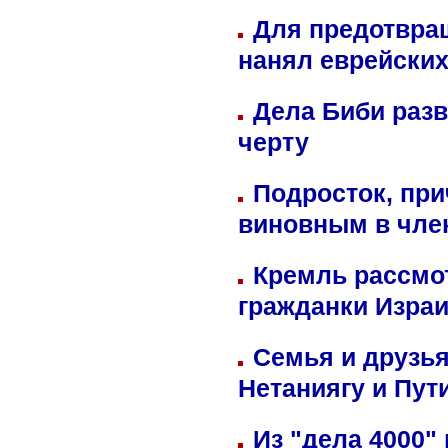
Для предотвра
нанял еврейских
Дела Биби разв
черту
Подросток, при
виновным в член
Кремль рассмо
гражданки Изра
Семья и друзь
Нетаниягу и Пут
Из "дела 4000"