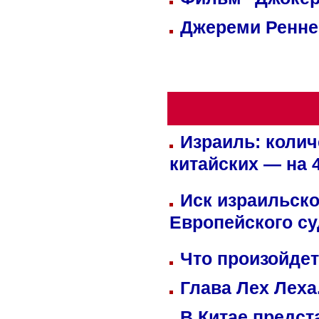
Джереми Реннер
Израиль: колич
китайских — на 
Иск израильско
Европейского су
Что произойдет
Глава Лех Леха
В Китае предст