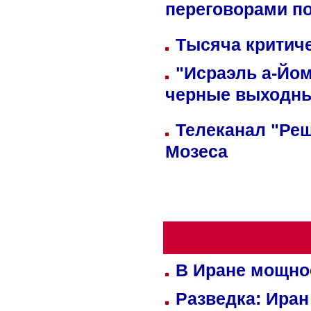
переговорами п
Тысяча критиче
"Исраэль а-Йом
черные выходн
Телеканал "Реш
Мозеса
В Иране мощно
Разведка: Иран