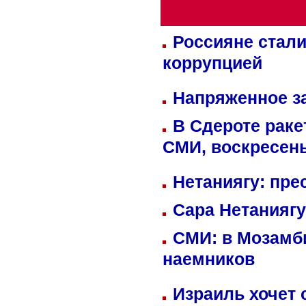
Россияне стали
коррупцией
Напряженное за
В Сдероте раке
СМИ, воскресень
Нетаниягу: пре
Сара Нетаниягу
СМИ: в Мозамби
наемников
Израиль хочет 