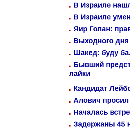
В Израиле нашл
В Израиле уме
Яир Голан: пра
Выходного дня 
Шакед: буду б
Бывший предст
лайки
Кандидат Лейбо
Алович просил 
Началась встре
Задержаны 45 н