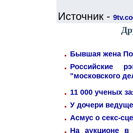
Источник -
9tv.co
Др
Бывшая жена Пот
Российские р
"московского де
11 000 ученых з
У дочери ведуще
Асмус о секс-сц
На аукционе в