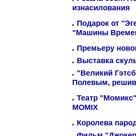
изнасилования
Подарок от "Эг
"Машины Време
Премьеру новог
Выставка скуль
"Великий Гэтсб
Полевым, решив
Театр "Момикс"
MOMIX
Королева парод
Фильм "Джокер