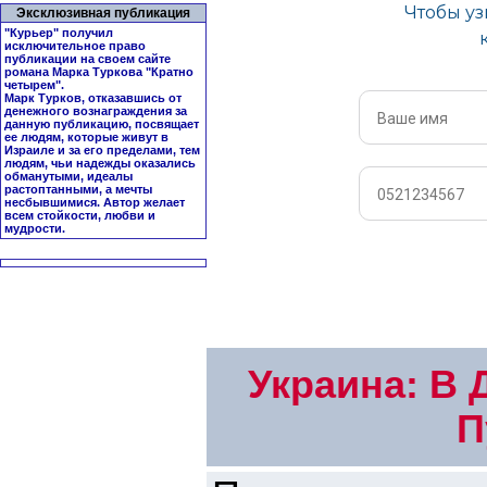
Эксклюзивная публикация
"Курьер" получил
исключительное право
публикации на своем сайте
романа Марка Туркова "
Кратно
четырем
".
Марк Турков, отказавшись от
денежного вознаграждения за
данную публикацию, посвящает
ее людям, которые живут в
Израиле и за его пределами, тем
людям, чьи надежды оказались
обманутыми, идеалы
растоптанными, а мечты
несбывшимися. Автор желает
всем стойкости, любви и
мудрости.
Украина: В
П