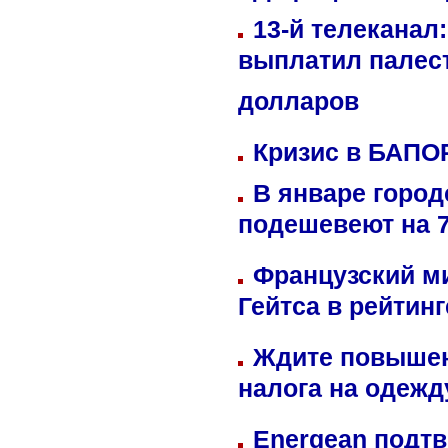
13-й телеканал
выплатил палес
долларов
Кризис в БАПО
В январе город
подешевеют на 
Французский м
Гейтса в рейтин
Ждите повышен
налога на одежд
Energean подтв