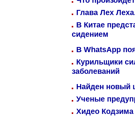
Что произойдет
Глава Лех Леха
В Китае предст
сидением
В WhatsApp по
Курильщики си
заболеваний
Найден новый
Ученые предуп
Хидео Кодзима