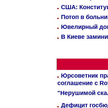
США: Конститу
Потоп в больн
Ювелирный дом
В Киеве замини
Юрсоветник пр
соглашение с Ro
"Нерушимой ска
Дефицит госбюд