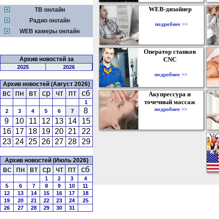
WEB-дизайнер
ТВ онлайн
Радио онлайн
подробнее >>
WEB камеры онлайн
Оператор станков
Архив новостей за
CNC
2025
2026
подробнее >>
Архив новостей (Август 2026)
вс
пн
вт
ср
чт
пт
сб
Акупрессура и
точечный массаж
1
подробнее >>
8
2
3
4
5
6
7
9
10
11
12
13
14
15
16
17
18
19
20
21
22
23
24
25
26
27
28
29
Архив новостей (Июль 2026)
вс
пн
вт
ср
чт
пт
сб
1
2
3
4
5
6
7
8
9
10
11
12
13
14
15
16
17
18
19
20
21
22
23
24
25
26
27
28
29
30
31