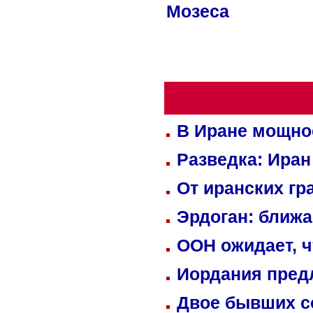
Мозеса
В Иране мощно
Разведка: Иран
От иранских гр
Эрдоган: ближ
ООН ожидает, ч
Иордания пред
Двое бывших со