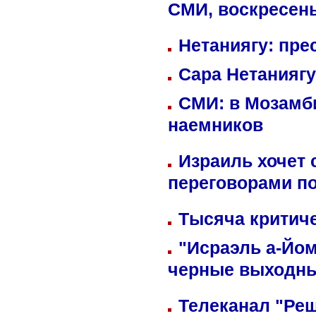
СМИ, воскресень
Нетаниягу: пре
Сара Нетаниягу
СМИ: в Мозамби
наемников
Израиль хочет 
переговорами п
Тысяча критиче
"Исраэль а-Йом
черные выходн
Телеканал "Реш