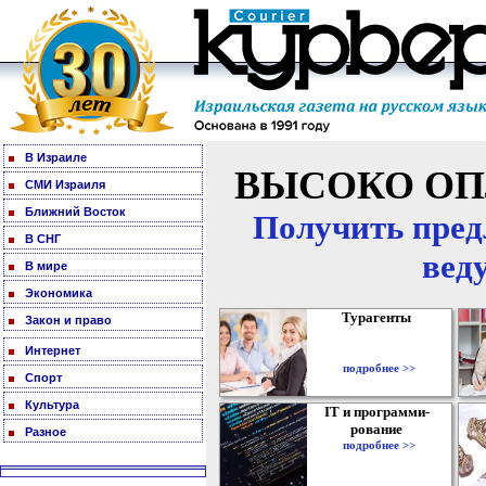
В Израиле
ВЫСОКО ОП
СМИ Израиля
Ближний Восток
Получить пред
В СНГ
вед
В мире
Экономика
Турагенты
Закон и право
Интернет
подробнее >>
Спорт
Культура
IT и программи-
рование
Разное
подробнее >>