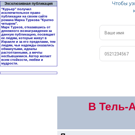
Эксклюзивная публикация
"Курьер" получил
исключительное право
публикации на своем сайте
романа Марка Туркова "
Кратно
четырем
".
Марк Турков, отказавшись от
денежного вознаграждения за
данную публикацию, посвящает
ее людям, которые живут в
Израиле и за его пределами, тем
людям, чьи надежды оказались
обманутыми, идеалы
растоптанными, а мечты
несбывшимися. Автор желает
всем стойкости, любви и
мудрости.
В Тель-