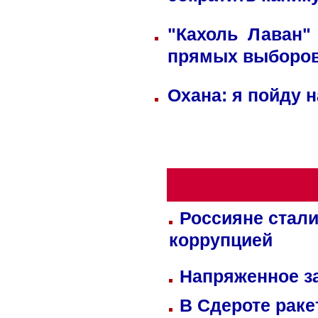
сократить каник
"Кахоль Лаван"
прямых выборо
Охана: я пойду 
Россияне стали
коррупцией
Напряженное за
В Сдероте раке