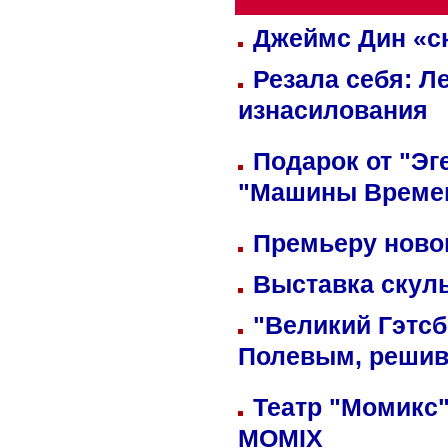
Джеймс Дин «сн
Резала себя: Л
изнасилования
Подарок от "Эг
"Машины Време
Премьеру новог
Выставка скуль
"Великий Гэтсб
Полевым, решив
Театр "Момикс"
MOMIX