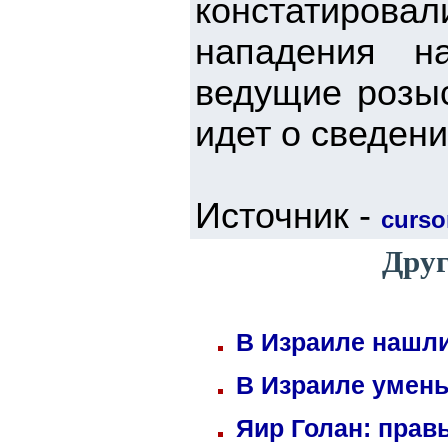
констатиров
нападения н
ведущие розыс
идет о сведен
Источник -
cursor
Друг
В Израиле нашли
В Израиле умень
Яир Голан: правы