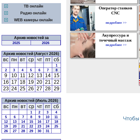
ТВ онлайн
Оператор станков
CNC
Радио онлайн
WEB камеры онлайн
подробнее >>
Акупрессура и
Архив новостей за
точечный массаж
2025
2026
подробнее >>
Архив новостей (Август 2026)
вс
пн
вт
ср
чт
пт
сб
1
2
3
4
5
6
7
8
9
10
11
12
13
14
15
16
17
18
19
20
21
22
23
24
25
26
27
28
29
Архив новостей (Июль 2026)
вс
пн
вт
ср
чт
пт
сб
1
2
3
4
5
6
7
8
9
10
11
12
13
14
15
16
17
18
19
20
21
22
23
24
25
26
27
28
29
30
31