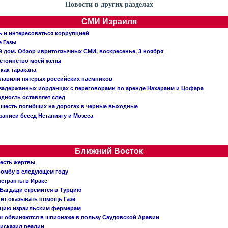
Новости в других разделах
СМИ Израиля
ь и интересоваться коррупцией
е Газы
й дом. Обзор ивритоязычных СМИ, воскресенье, 3 ноября
остоинство моей жены
 как таракана
главили пятерых российских наемников
о задержанных иорданцах с переговорами по аренде Нахараим и Цофара
едность оставляет след
: шесть погибших на дорогах в черные выходные
записи бесед Нетаниягу и Мозеса
Ближний Восток
 есть жертвы
бомбу в следующем году
нстранты в Ираке
Багдади стремится в Турцию
жит оказывать помощь Газе
ацию израильским фермерам
er обвиняются в шпионаже в пользу Саудовской Аравии
исказил реалии