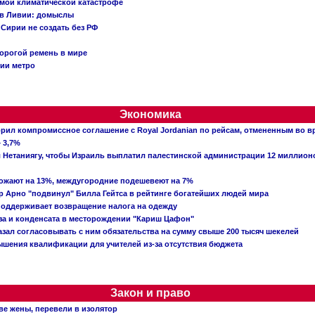
емой климатической катастрофе
 в Ливии: домыслы
Сирии не создать без РФ
орогой ремень в мире
ции метро
Экономика
рил компромиссное соглашение с Royal Jordanian по рейсам, отмененным во 
 3,7%
ал Нетаниягу, чтобы Израиль выплатил палестинской администрации 12 миллио
рожают на 13%, междугородние подешевеют на 7%
 Арно "подвинул" Билла Гейтса в рейтинге богатейших людей мира
поддерживает возвращение налога на одежду
аза и конденсата в месторождении "Кариш Цафон"
зал согласовывать с ним обязательства на сумму свыше 200 тысяч шекелей
шения квалификации для учителей из-за отсутствия бюджета
Закон и право
ве жены, перевели в изолятор