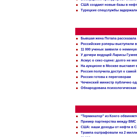
США создают новые базы в неф
Турецкие спецслужбы задержали
Бывшая жена Потапа рассказала
Российские рэперы выступили в
11 000 ученых заявили о немину
У дочери ведущей Ларисы Гузее
Асмус о секс-сцене: долго не м
На аукционе в Москве выставят
Россия получила доступ к самой
Россия готова к переговорам
Чеченский министр публично о
Обнародована психологическая 
"Терминатор" из Конго обвиняет
Пример партнерства между ВМС
США: наши доходы от нефти в С
Трампа оштрафовали на 2 милл