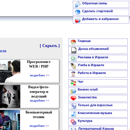
Обратная связь
Сделать стартовой
Добавить в избранное
Главная
[ Скрыть ]
Доска объявлений
аиля
Реклама в Израиле
Программист
Учеба в Израиле
WEB / PHP
Работа в Израиле
подробнее >>
Чат
Видео/фото-
Бизнес-клуб
оператор и
ведущий
Знакомства
подробнее >>
Только для взрослых
Компьютерный
Классическая музыка
техник
Культура
подробнее >>
Литературный Курьер