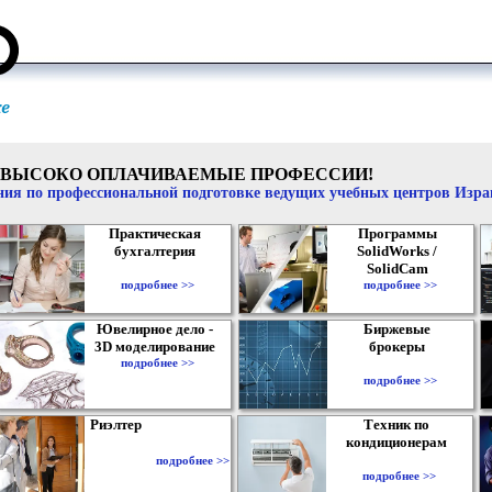
ВЫСОКО ОПЛАЧИВАЕМЫЕ ПРОФЕССИИ!
ия по профессиональной подготовке ведущих учебных центров Изр
Практическая
Программы
бухгалтерия
SolidWorks /
SolidCam
подробнее >>
подробнее >>
Ювелирное дело -
Биржевые
3D моделирование
брокеры
подробнее >>
подробнее >>
Риэлтер
Техник по
кондиционерам
подробнее >>
подробнее >>