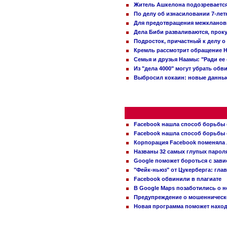
Житель Ашкелона подозревается 
По делу об изнасиловании 7-ле
Для предотвращения межклановы
Дела Биби разваливаются, проку
Подросток, причастный к делу о
Кремль рассмотрит обращение Н
Семья и друзья Наамы: "Ради ее
Из "дела 4000" могут убрать обв
Выбросил кокаин: новые данные
Facebook нашла способ борьбы 
Facebook нашла способ борьбы 
Корпорация Facebook поменяла
Названы 32 самых глупых пароля
Google поможет бороться с зави
"Фейк-ньюз" от Цукерберга: гла
Facebook обвинили в плагиате
В Google Maps позаботились о н
Предупреждение о мошенническо
Новая программа поможет находи