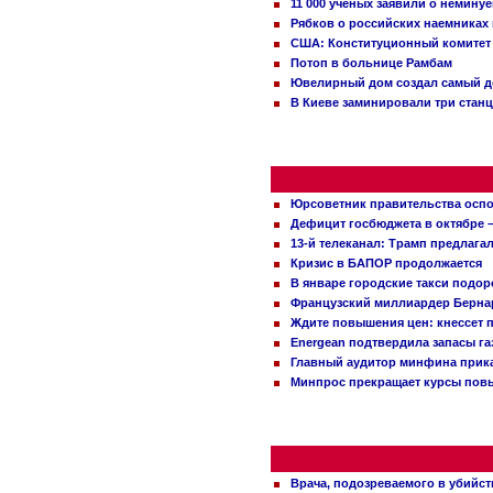
11 000 ученых заявили о немину
Рябков о российских наемниках
США: Конституционный комитет 
Потоп в больнице Рамбам
Ювелирный дом создал самый д
В Киеве заминировали три стан
Юрсоветник правительства оспо
Дефицит госбюджета в октябре –
13-й телеканал: Трамп предлаг
Кризис в БАПОР продолжается
В январе городские такси подо
Французский миллиардер Бернар
Ждите повышения цен: кнессет 
Energean подтвердила запасы г
Главный аудитор минфина прика
Минпрос прекращает курсы повы
Врача, подозреваемого в убийст