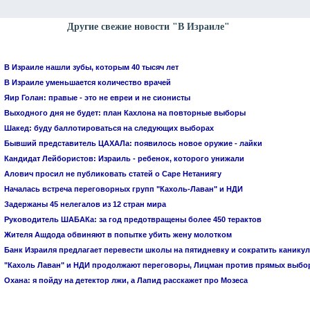
Другие свежие новости "В Израиле"
В Израиле нашли зубы, которым 40 тысяч лет
В Израиле уменьшается количество врачей
Яир Голан: правые - это не евреи и не сионисты
Выходного дня не будет: план Кахлона на повторные выборы
Шакед: буду баллотироваться на следующих выборах
Бывший представитель ЦАХАЛа: появилось новое оружие - лайки
Кандидат Лейбористов: Израиль - ребенок, которого унижали
Алович просил не публиковать статей о Саре Нетаниягу
Началась встреча переговорных групп "Кахоль-Лаван" и НДИ
Задержаны 45 нелегалов из 12 стран мира
Руководитель ШАБАКа: за год предотвращены более 450 терактов
Жителя Ашдода обвиняют в попытке убить жену молотком
Банк Израиля предлагает перевести школы на пятидневку и сократить канику
"Кахоль Лаван" и НДИ продолжают переговоры, Лицман против прямых выбо
Охана: я пойду на детектор лжи, а Лапид расскажет про Мозеса