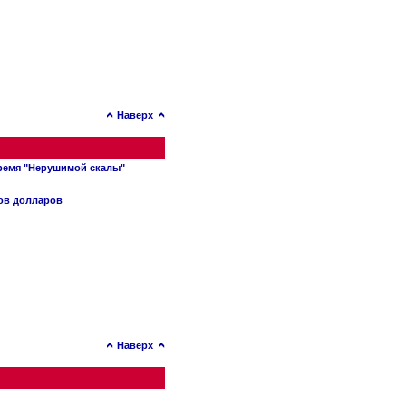
Наверх
время "Нерушимой скалы"
нов долларов
Наверх