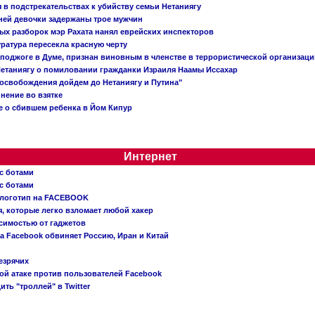
в подстрекательствах к убийству семьи Нетаниягу
тней девочки задержаны трое мужчин
х разборок мэр Рахата нанял еврейских инспекторов
ратура пересекла красную черту
 поджоге в Думе, признан виновным в членстве в террористической организац
етаниягу о помиловании гражданки Израиля Наамы Иссахар
 освобождения дойдем до Нетаниягу и Путина"
инение во взятке
 о сбившем ребенка в Йом Кипур
Интернет
с ботами
с ботами
 логотип на FACEBOOK
, которые легко взломает любой хакер
симостью от гаджетов
ва Facebook обвиняет Россию, Иран и Китай
езрячих
й атаке против пользователей Facebook
ть "троллей" в Twitter