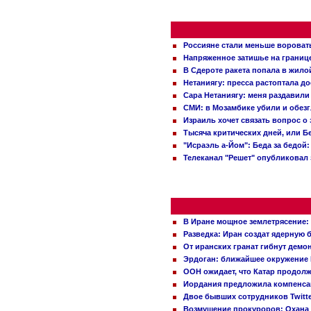
Россияне стали меньше вороват
Напряженное затишье на границ
В Сдероте ракета попала в жило
Нетаниягу: пресса растоптала д
Сара Нетаниягу: меня раздавили
СМИ: в Мозамбике убили и обез
Израиль хочет связать вопрос 
Тысяча критических дней, или Б
"Исраэль а-Йом": Беда за бедой
Телеканал "Решет" опубликовал 
В Иране мощное землетрясение:
Разведка: Иран создат ядерную 
От иранских гранат гибнут демо
Эрдоган: ближайшее окружение 
ООН ожидает, что Катар продол
Иордания предложила компенс
Двое бывших сотрудников Twitt
Возмущение прокуроров: Охана 