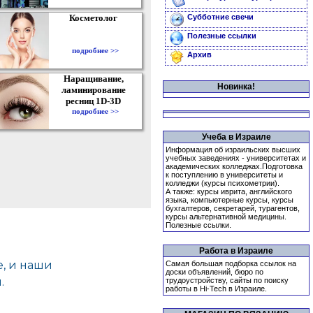
Косметолог
Субботние свечи
Полезные ссылки
подробнее >>
Архив
Наращивание,
Новинка!
ламинирование
ресниц 1D-3D
подробнее >>
Учеба в Израиле
Информация об израильских высших
учебных заведениях - университетах и
академических колледжах.Подготовка
к поступлению в университеты и
колледжи (курсы психометрии).
А также: курсы иврита, английского
языка, компьютерные курсы, курсы
бухгалтеров, секретарей, турагентов,
курсы альтернативной медицины.
Полезные ссылки.
Работа в Израиле
Самая большая подборка ссылок на
доски объявлений, бюро по
трудоустройству, сайты по поиску
работы в Hi-Tech в Израиле.