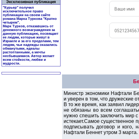
Эксклюзивная публикация
"Курьер" получил
исключительное право
публикации на своем сайте
романа Марка Туркова "
Кратно
четырем
".
Марк Турков, отказавшись от
денежного вознаграждения за
данную публикацию, посвящает
ее людям, которые живут в
Израиле и за его пределами, тем
людям, чьи надежды оказались
обманутыми, идеалы
растоптанными, а мечты
несбывшимися. Автор желает
всем стойкости, любви и
мудрости.
Бе
Министр экономики Нафтали Бе
и уверен в том, что дружеские
В то же время, как заявил лиде
не обязаны во всем соглашать
нужно спешить заключить мир с
истекает.Самое существенное п
подписывать договор и кого, 
Нафтали Беннет утром 3 марта.