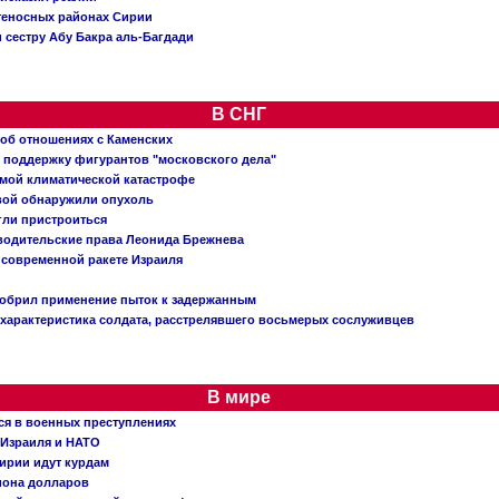
теносных районах Сирии
 сестру Абу Бакра аль-Багдади
В СНГ
 об отношениях с Каменских
 поддержку фигурантов "московского дела"
емой климатической катастрофе
вой обнаружили опухоль
огли пристроиться
 водительские права Леонида Брежнева
 современной ракете Израиля
добрил применение пыток к задержанным
характеристика солдата, расстрелявшего восьмерых сослуживцев
В мире
ся в военных преступлениях
 Израиля и НАТО
ирии идут курдам
иона долларов