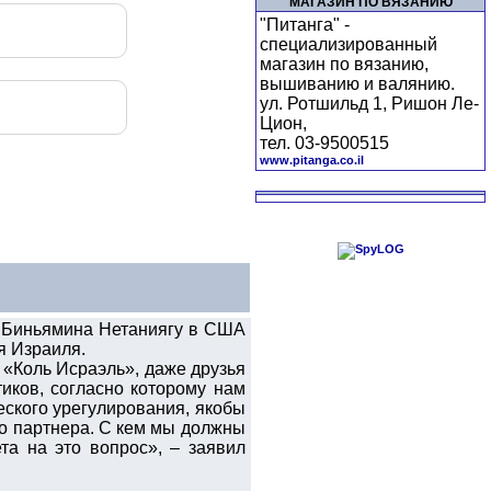
МАГАЗИН ПО ВЯЗАНИЮ
"Питанга" -
специализированный
магазин по вязанию,
вышиванию и валянию.
ул. Ротшильд 1, Ришон Ле-
Цион,
тел. 03-9500515
www.pitanga.co.il
а Биньямина Нетаниягу в США
я Израиля.
 «Коль Исраэль», даже друзья
иков, согласно которому нам
еского урегулирования, якобы
го партнера. С кем мы должны
та на это вопрос», – заявил