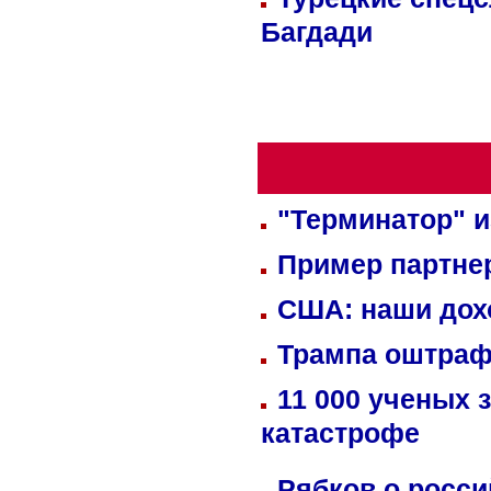
Багдади
"Терминатор" и
Пример партне
США: наши дох
Трампа оштраф
11 000 ученых 
катастрофе
Рябков о росс