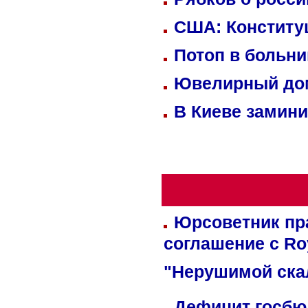
США: Конститу
Потоп в больн
Ювелирный дом
В Киеве замини
Юрсоветник пр
соглашение с Ro
"Нерушимой ска
Дефицит госбюд