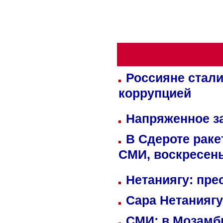
Россияне стали
коррупцией
Напряженное за
В Сдероте раке
СМИ, воскресень
Нетаниягу: пре
Сара Нетаниягу
СМИ: в Мозамби