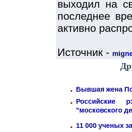
выходил на св
последнее вре
активно распр
Источник -
mign
Др
Бывшая жена По
Российские 
"московского д
11 000 ученых 