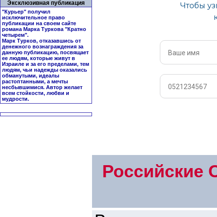
Эксклюзивная публикация
"Курьер" получил
исключительное право
публикации на своем сайте
романа Марка Туркова "
Кратно
четырем
".
Марк Турков, отказавшись от
денежного вознаграждения за
данную публикацию, посвящает
ее людям, которые живут в
Израиле и за его пределами, тем
людям, чьи надежды оказались
обманутыми, идеалы
растоптанными, а мечты
несбывшимися. Автор желает
всем стойкости, любви и
мудрости.
Российские 