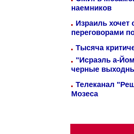
наемников
Израиль хочет 
переговорами п
Тысяча критиче
"Исраэль а-Йом
черные выходн
Телеканал "Реш
Мозеса