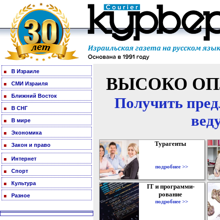
В Израиле
ВЫСОКО ОП
СМИ Израиля
Ближний Восток
Получить пред
В СНГ
вед
В мире
Экономика
Турагенты
Закон и право
Интернет
подробнее >>
Спорт
Культура
IT и программи-
рование
Разное
подробнее >>