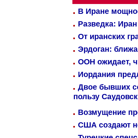
В Иране мощно
Разведка: Иран
От иранских гр
Эрдоган: ближ
ООН ожидает, ч
Иордания пред
Двое бывших со
пользу Саудовс
Возмущение пр
США создают н
Турецкие спецс