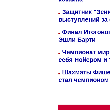
кокаина
Защитник "Зен
выступлений за
Финал Итоговог
Эшли Барти
Чемпионат мир
себя Нойером и 
Шахматы Фишер
стал чемпионом