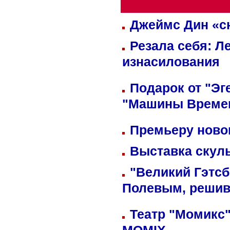
Джеймс Дин «сн
Резала себя: Л
изнасилования
Подарок от "Эг
"Машины Време
Премьеру новог
Выставка скуль
"Великий Гэтсб
Полевым, решив
Театр "Момикс"