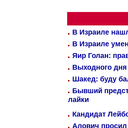
В Израиле нашл
В Израиле уме
Яир Голан: пра
Выходного дня 
Шакед: буду б
Бывший предст
лайки
Кандидат Лейбо
Алович просил 