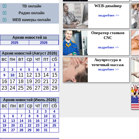
WEB-дизайнер
ТВ онлайн
Радио онлайн
подробнее >>
WEB камеры онлайн
Оператор станков
Архив новостей за
CNC
2025
2026
подробнее >>
Архив новостей (Август 2026)
вс
пн
вт
ср
чт
пт
сб
Акупрессура и
точечный массаж
1
подробнее >>
2
3
4
5
6
7
8
11
12
13
14
15
9
10
16
17
18
19
20
21
22
23
24
25
26
27
28
29
Архив новостей (Июль 2026)
вс
пн
вт
ср
чт
пт
сб
1
2
3
4
5
6
7
8
9
10
11
12
13
14
15
16
17
18
19
20
21
22
23
24
25
26
27
28
29
30
31