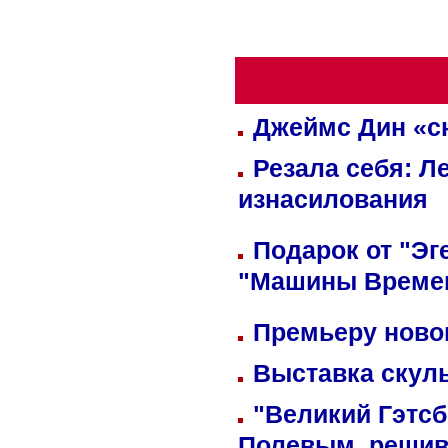
Джеймс Дин «сн
Резала себя: Л
изнасилования
Подарок от "Эг
"Машины Време
Премьеру новог
Выставка скуль
"Великий Гэтсб