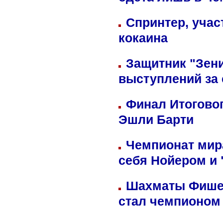
одета лишь в че
Спринтер, учас
кокаина
Защитник "Зен
выступлений за
Финал Итоговог
Эшли Барти
Чемпионат мир
себя Нойером и 
Шахматы Фишер
стал чемпионом