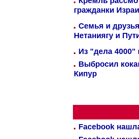
Кремль рассмо
гражданки Изра
Семья и друзь
Нетаниягу и Пут
Из "дела 4000"
Выбросил кока
Кипур
Facebook нашл