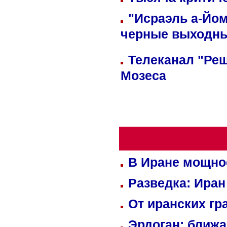
"Исраэль а-Йом
черные выходн
Телеканал "Реш
Мозеса
В Иране мощно
Разведка: Иран
От иранских гр
Эрдоган: ближ