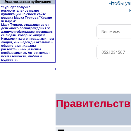
Эксклюзивная публикация
"Курьер" получил
исключительное право
публикации на своем сайте
романа Марка Туркова "
Кратно
четырем
".
Марк Турков, отказавшись от
денежного вознаграждения за
данную публикацию, посвящает
ее людям, которые живут в
Израиле и за его пределами, тем
людям, чьи надежды оказались
обманутыми, идеалы
растоптанными, а мечты
несбывшимися. Автор желает
всем стойкости, любви и
мудрости.
Правительств