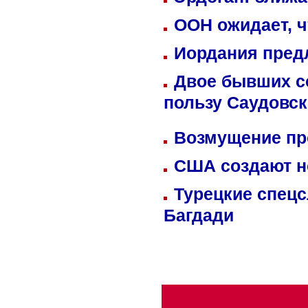
ООН ожидает, ч
Иордания пред
Двое бывших со
пользу Саудовс
Возмущение пр
США создают н
Турецкие спецс
Багдади