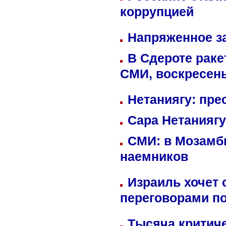
коррупцией
Напряженное за
В Сдероте раке
СМИ, воскресень
Нетаниягу: пре
Сара Нетаниягу
СМИ: в Мозамби
наемников
Израиль хочет 
переговорами п
Тысяча критиче