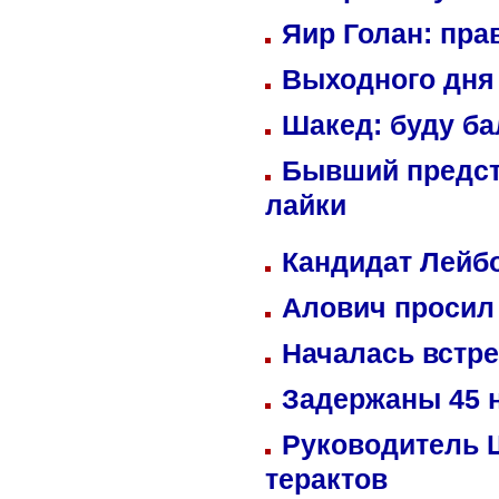
Яир Голан: пра
Выходного дня 
Шакед: буду б
Бывший предст
лайки
Кандидат Лейбо
Алович просил 
Началась встре
Задержаны 45 н
Руководитель 
терактов