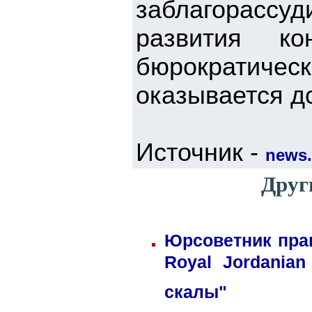
заблагорасс
развития ко
бюрократич
оказывается до
Источник -
news.
Друг
Юрсоветник пра
Royal Jordania
скалы"