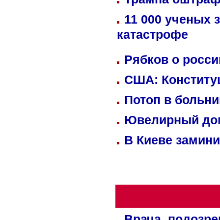
11 000 ученых 
катастрофе
Рябков о росс
США: Конститу
Потоп в больн
Ювелирный дом
В Киеве замини
Врача, подозре