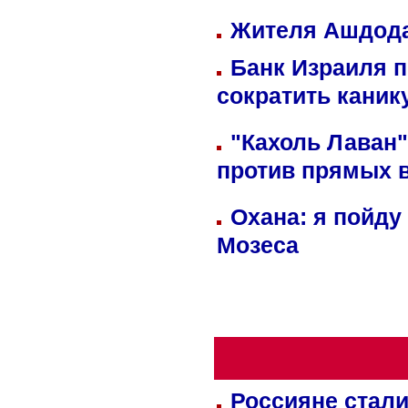
Жителя Ашдода
Банк Израиля п
сократить кани
"Кахоль Лаван
против прямых 
Охана: я пойду
Мозеса
Россияне стали