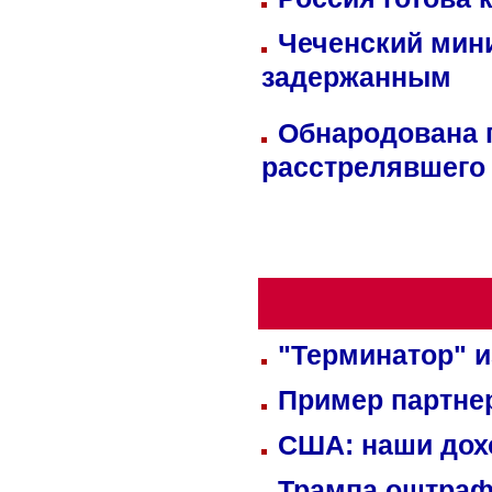
Чеченский мин
задержанным
Обнародована п
расстрелявшего
"Терминатор" и
Пример партне
США: наши дох
Трампа оштраф