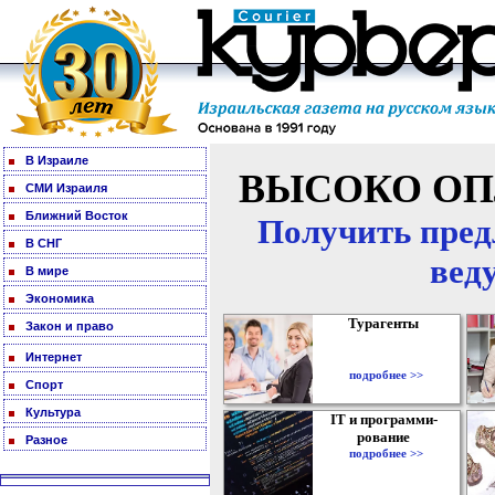
В Израиле
ВЫСОКО ОП
СМИ Израиля
Ближний Восток
Получить пред
В СНГ
вед
В мире
Экономика
Турагенты
Закон и право
Интернет
подробнее >>
Спорт
Культура
IT и программи-
рование
Разное
подробнее >>