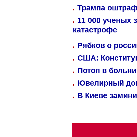
Трампа оштраф
11 000 ученых 
катастрофе
Рябков о росс
США: Конститу
Потоп в больн
Ювелирный дом
В Киеве замини