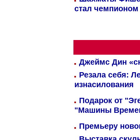
стал чемпионом
Джеймс Дин «сн
Резала себя: Л
изнасилования
Подарок от "Эг
"Машины Време
Премьеру новог
Выставка скуль