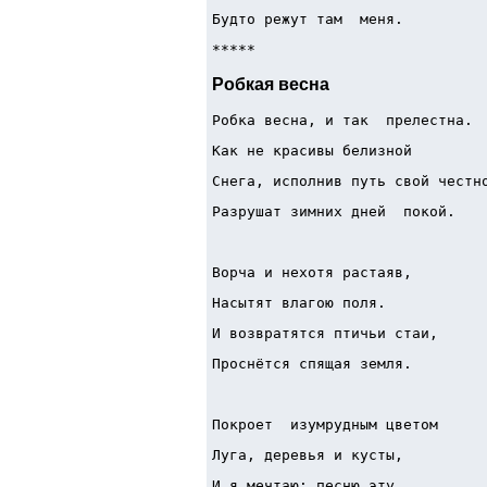
Будто режут там  меня.
***** 
Робкая весна
Робка весна, и так  прелестна.
Как не красивы белизной
Снега, исполнив путь свой честн
Разрушат зимних дней  покой.
Ворча и нехотя растаяв,
Насытят влагою поля.
И возвратятся птичьи стаи,
Проснётся спящая земля.
Покроет  изумрудным цветом
Луга, деревья и кусты,
И я мечтаю: песню эту