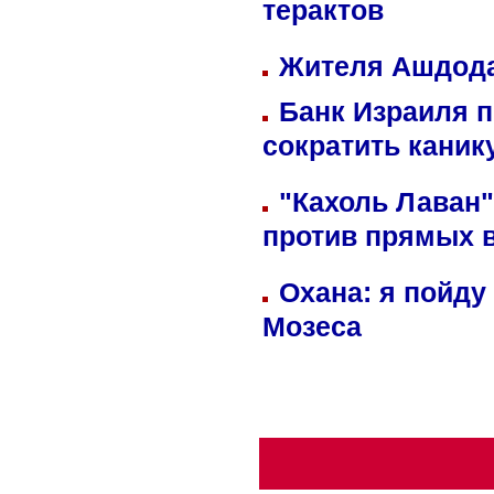
терактов
Жителя Ашдода
Банк Израиля п
сократить кани
"Кахоль Лаван
против прямых 
Охана: я пойду
Мозеса