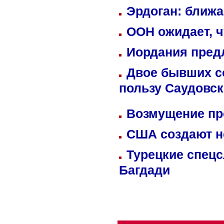
Эрдоган: ближ
ООН ожидает, ч
Иордания пред
Двое бывших со
пользу Саудовс
Возмущение пр
США создают н
Турецкие спецс
Багдади