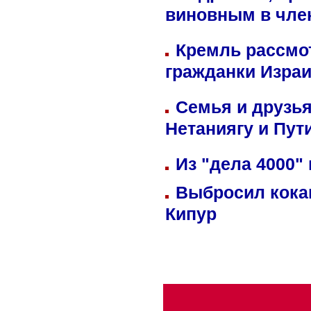
виновным в член
Кремль рассмо
гражданки Изра
Семья и друзь
Нетаниягу и Пут
Из "дела 4000"
Выбросил кока
Кипур