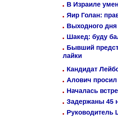
В Израиле уме
Яир Голан: пра
Выходного дня 
Шакед: буду б
Бывший предст
лайки
Кандидат Лейбо
Алович просил 
Началась встре
Задержаны 45 н
Руководитель 