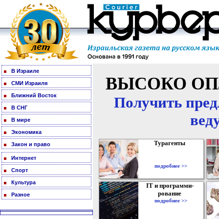
В Израиле
ВЫСОКО ОП
СМИ Израиля
Ближний Восток
Получить пред
В СНГ
вед
В мире
Экономика
Турагенты
Закон и право
Интернет
подробнее >>
Спорт
Культура
IT и программи-
рование
Разное
подробнее >>