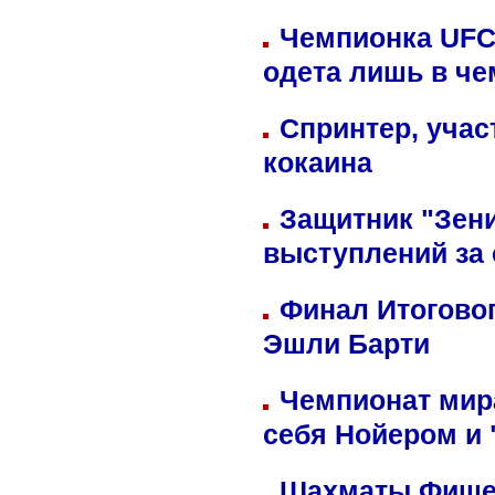
Чемпионка UFC
одета лишь в че
Спринтер, учас
кокаина
Защитник "Зен
выступлений за
Финал Итоговог
Эшли Барти
Чемпионат мир
себя Нойером и 
Шахматы Фишер