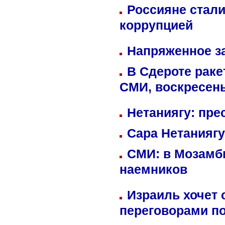
Россияне стали
коррупцией
Напряженное за
В Сдероте раке
СМИ, воскресень
Нетаниягу: пре
Сара Нетаниягу
СМИ: в Мозамби
наемников
Израиль хочет 
переговорами п