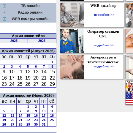
WEB-дизайнер
ТВ онлайн
Радио онлайн
подробнее >>
WEB камеры онлайн
Оператор станков
Архив новостей за
CNC
2025
2026
подробнее >>
Архив новостей (Август 2026)
вс
пн
вт
ср
чт
пт
сб
Акупрессура и
точечный массаж
1
подробнее >>
2
3
4
5
6
7
8
9
10
11
12
13
14
15
16
17
18
19
20
21
22
23
24
25
26
27
28
29
Архив новостей (Июль 2026)
вс
пн
вт
ср
чт
пт
сб
1
2
3
4
5
6
7
8
9
10
11
12
13
14
15
16
17
18
19
20
21
22
23
24
25
26
27
28
29
30
31