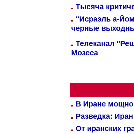
Тысяча критиче
"Исраэль а-Йом
черные выходн
Телеканал "Реш
Мозеса
В Иране мощно
Разведка: Иран
От иранских гр