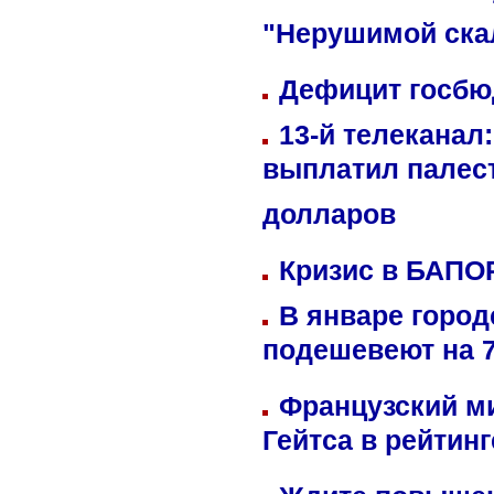
"Нерушимой ска
Дефицит госбюд
13-й телеканал
выплатил палес
долларов
Кризис в БАПО
В январе город
подешевеют на 
Французский м
Гейтса в рейтин