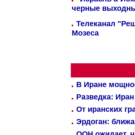
черные выходн
Телеканал "Реш
Мозеса
В Иране мощно
Разведка: Иран
От иранских гр
Эрдоган: ближ
ООН ожидает, ч