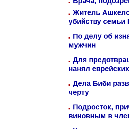
Врача, подозре
Житель Ашкелон
убийству семьи 
По делу об изн
мужчин
Для предотвра
нанял еврейских
Дела Биби разв
черту
Подросток, при
виновным в член