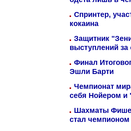
одета лишь в че
Спринтер, учас
кокаина
Защитник "Зен
выступлений за
Финал Итоговог
Эшли Барти
Чемпионат мир
себя Нойером и 
Шахматы Фишер
стал чемпионом