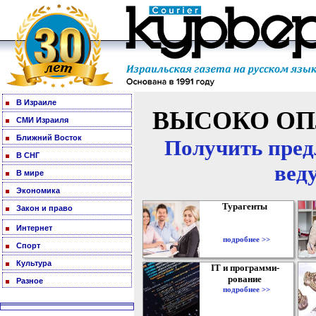
В Израиле
ВЫСОКО ОП
СМИ Израиля
Ближний Восток
Получить пред
В СНГ
вед
В мире
Экономика
Турагенты
Закон и право
Интернет
подробнее >>
Спорт
Культура
IT и программи-
рование
Разное
подробнее >>