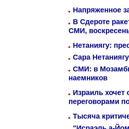
Напряженное за
В Сдероте раке
СМИ, воскресень
Нетаниягу: пре
Сара Нетаниягу
СМИ: в Мозамби
наемников
Израиль хочет 
переговорами п
Тысяча критиче
"Исраэль а-Йом