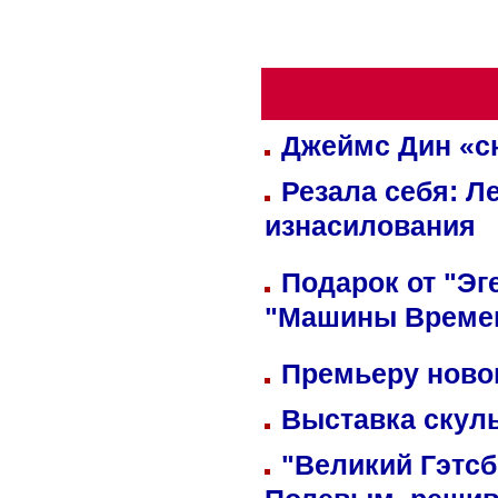
Джеймс Дин «сн
Резала себя: Л
изнасилования
Подарок от "Эг
"Машины Време
Премьеру новог
Выставка скуль
"Великий Гэтсб