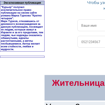
Эксклюзивная публикация
"Курьер" получил
исключительное право
публикации на своем сайте
романа Марка Туркова "
Кратно
четырем
".
Марк Турков, отказавшись от
денежного вознаграждения за
данную публикацию, посвящает
ее людям, которые живут в
Израиле и за его пределами, тем
людям, чьи надежды оказались
обманутыми, идеалы
растоптанными, а мечты
несбывшимися. Автор желает
всем стойкости, любви и
мудрости.
Жительница 