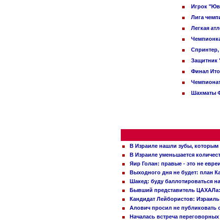
Игрок "Юв
Лига чемп
Легкая ат
Чемпионка
Спринтер,
Защитник 
Финал Ито
Чемпионат
Шахматы Ф
В Израиле нашли зубы, которым 
В Израиле уменьшается количес
Яир Голан: правые - это не евре
Выходного дня не будет: план 
Шакед: буду баллотироваться н
Бывший представитель ЦАХАЛа: 
Кандидат Лейбористов: Израиль 
Алович просил не публиковать с
Началась встреча переговорных