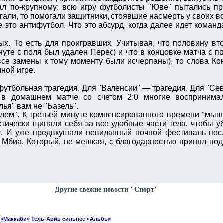
ал по-крупному: всю игру футболисты "Юве" пытались пр
огали, то помогали защитники, стоявшие насмерть у своих во
 это антифутбол. Что это абсурд, когда далее идет команда
ых. То есть для проигравших. Учитывая, что половину вт
уте с поля был удален Перес) и что в концовке матча с п
се замены к тому моменту были исчерпаны), то слова Кон
ной игре.
футбольная трагедия. Для "Валенсии" — трагедия. Для "Сев
 в домашнем матче со счетом 2:0 многие воспринимал
лья" вам не "Базель".
елем". К третьей минуте компенсированного времени "мыш
тически щипали себя за все удобные части тела, чтобы уб
0. И уже предвкушали невиданный ночной фестиваль пос
 Мбиа. Который, не мешкая, с благодарностью принял под
Другие свежие новости "Спорт"
 «Маккаби» Тель-Авив сильнее «Альбы»