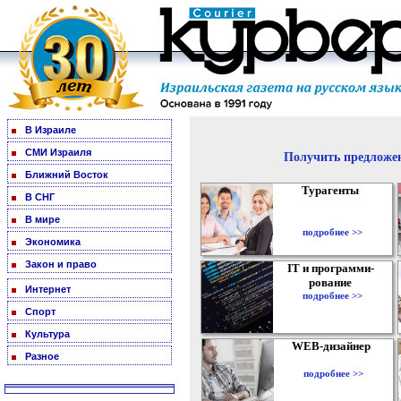
В Израиле
СМИ Израиля
Получить предложен
Ближний Восток
Турагенты
В СНГ
В мире
подробнее >>
Экономика
Закон и право
IT и программи-
рование
Интернет
подробнее >>
Спорт
Культура
WEB-дизайнер
Разное
подробнее >>