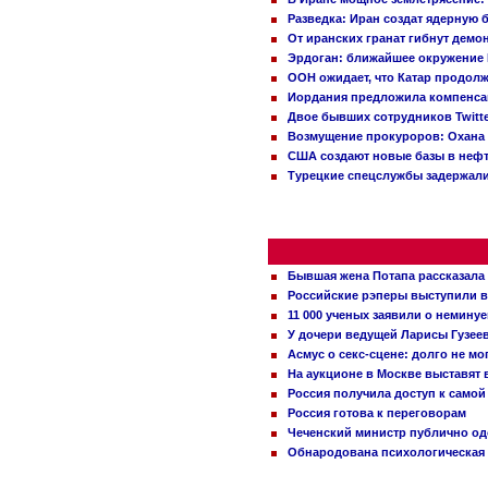
Разведка: Иран создат ядерную 
От иранских гранат гибнут демо
Эрдоган: ближайшее окружение 
ООН ожидает, что Катар продол
Иордания предложила компенс
Двое бывших сотрудников Twitt
Возмущение прокуроров: Охана 
США создают новые базы в неф
Турецкие спецслужбы задержали
Бывшая жена Потапа рассказала
Российские рэперы выступили в
11 000 ученых заявили о немину
У дочери ведущей Ларисы Гузее
Асмус о секс-сцене: долго не м
На аукционе в Москве выставят
Россия получила доступ к самой
Россия готова к переговорам
Чеченский министр публично о
Обнародована психологическая 