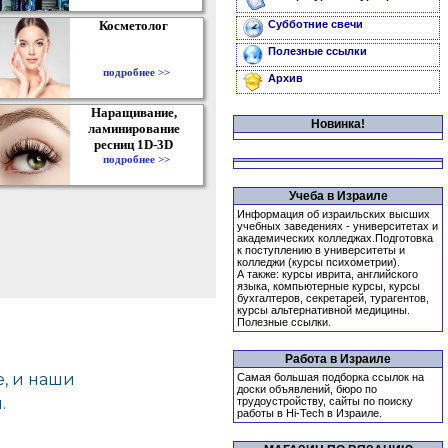
Косметолог
Субботние свечи
Полезные ссылки
подробнее >>
Архив
Наращивание,
Новинка!
ламинирование
ресниц 1D-3D
подробнее >>
Учеба в Израиле
Информация об израильских высших
учебных заведениях - университетах и
академических колледжах.Подготовка
к поступлению в университеты и
колледжи (курсы психометрии).
А также: курсы иврита, английского
языка, компьютерные курсы, курсы
бухгалтеров, секретарей, турагентов,
курсы альтернативной медицины.
Полезные ссылки.
Работа в Израиле
Самая большая подборка ссылок на
доски объявлений, бюро по
трудоустройству, сайты по поиску
работы в Hi-Tech в Израиле.