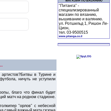
МАГАЗИН ПО ВЯЗАНИЮ
"Питанга" -
специализированный
магазин по вязанию,
вышиванию и валянию.
ул. Ротшильд 1, Ришон Ле-
Цион,
тел. 03-9500515
www.pitanga.co.il
..
х артистов?Битвы в Турине и
футбола, ничуть не уступили
ропы, благо что финал будет
щий матч на родном стадионе.
голкипер "орлов" с небесной
на самый важный матч сезона