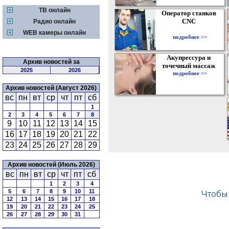
ТВ онлайн
Оператор станков
CNC
Радио онлайн
WEB камеры онлайн
подробнее >>
Акупрессура и
Архив новостей за
точечный массаж
2025
2026
подробнее >>
Архив новостей (Август 2026)
вс
пн
вт
ср
чт
пт
сб
1
2
3
4
5
6
7
8
9
10
11
12
13
14
15
16
17
18
19
20
21
22
23
24
25
26
27
28
29
Архив новостей (Июль 2026)
вс
пн
вт
ср
чт
пт
сб
1
2
3
4
5
6
7
8
9
10
11
12
13
14
15
16
17
18
19
20
21
22
23
24
25
26
27
28
29
30
31