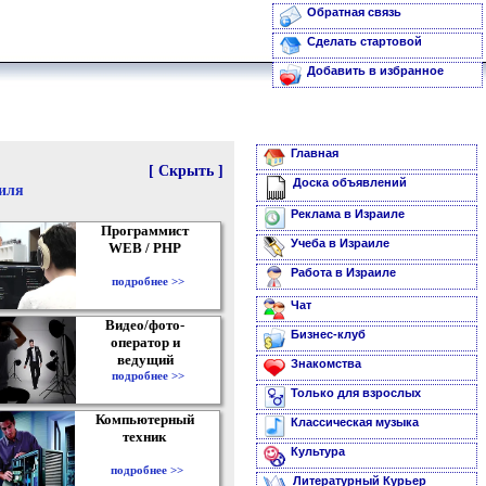
Обратная связь
Сделать стартовой
Добавить в избранное
Главная
[ Скрыть ]
Доска объявлений
аиля
Реклама в Израиле
Программист
Учеба в Израиле
WEB / PHP
Работа в Израиле
подробнее >>
Чат
Видео/фото-
Бизнес-клуб
оператор и
ведущий
Знакомства
подробнее >>
Только для взрослых
Компьютерный
Классическая музыка
техник
Культура
подробнее >>
Литературный Курьер