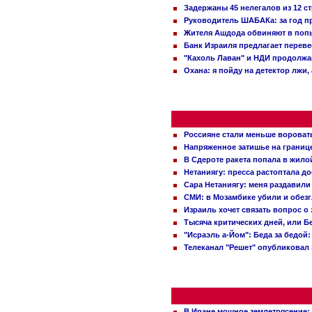
Задержаны 45 нелегалов из 12 с
Руководитель ШАБАКа: за год п
Жителя Ашдода обвиняют в попы
Банк Израиля предлагает переве
"Кахоль Лаван" и НДИ продолж
Охана: я пойду на детектор лжи,
Россияне стали меньше вороват
Напряженное затишье на границ
В Сдероте ракета попала в жило
Нетаниягу: пресса растоптала д
Сара Нетаниягу: меня раздавили
СМИ: в Мозамбике убили и обез
Израиль хочет связать вопрос 
Тысяча критических дней, или Б
"Исраэль а-Йом": Беда за бедой
Телеканал "Решет" опубликовал 
В Иране мощное землетрясение: