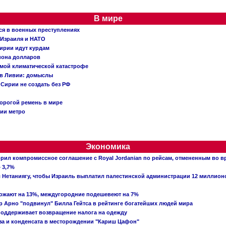
В мире
ся в военных преступлениях
 Израиля и НАТО
ирии идут курдам
иона долларов
емой климатической катастрофе
 в Ливии: домыслы
Сирии не создать без РФ
орогой ремень в мире
ции метро
Экономика
рил компромиссное соглашение с Royal Jordanian по рейсам, отмененным во 
 3,7%
ал Нетаниягу, чтобы Израиль выплатил палестинской администрации 12 миллио
рожают на 13%, междугородние подешевеют на 7%
 Арно "подвинул" Билла Гейтса в рейтинге богатейших людей мира
поддерживает возвращение налога на одежду
аза и конденсата в месторождении "Кариш Цафон"