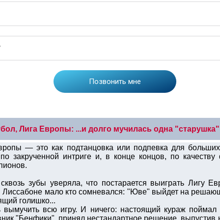
бол, Лига Европы: ...и долго мучилась одна "старушка".
Европы — это как подтанцовка или подпевка для больши
по закрученной интриге и, в конце концов, по качеству 
пионов.
 сквозь зубы уверяла, что постарается выиграть Лигу Ев
 в Лиссабоне мало кто сомневался: "Юве" выйдет на решаю
ящий голишко...
ь вымучить всю игру. И ничего: настоящий кураж поймал 
ник "Бенфики", принял нестандартное решение, выпустив 