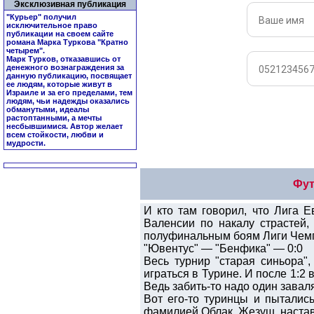
Эксклюзивная публикация
"Курьер" получил
исключительное право
публикации на своем сайте
романа Марка Туркова "
Кратно
четырем
".
Марк Турков, отказавшись от
денежного вознаграждения за
данную публикацию, посвящает
ее людям, которые живут в
Израиле и за его пределами, тем
людям, чьи надежды оказались
обманутыми, идеалы
растоптанными, а мечты
несбывшимися. Автор желает
всем стойкости, любви и
мудрости.
Фут
И кто там говорил, что Лига 
Валенсии по накалу страстей, 
полуфинальным боям Лиги Чем
"Ювентус" — "Бенфика" — 0:0
Весь турнир "старая синьора",
играться в Турине. И после 1:2
Ведь забить-то надо один завал
Вот его-то туринцы и пыталис
фамилией Облак. Жезуш, настав