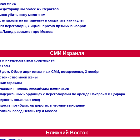
тран мира
редотвращены более 450 терактов
тке убить жену молотком
сти школы на пятидневку и сократить каникулы
ают переговоры, Лицман против прямых выборов
 а Лапид расскажет про Мозеса
СМИ Израиля
ь и интересоваться коррупцией
е Газы
й дом. Обзор ивритоязычных СМИ, воскресенье, 3 ноября
остоинство моей жены
 как таракана
главили пятерых российских наемников
о задержанных иорданцах с переговорами по аренде Нахараим и Цофара
едность оставляет след
: шесть погибших на дорогах в черные выходные
записи бесед Нетаниягу и Мозеса
Ближний Восток
 есть жертвы