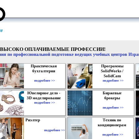
ВЫСОКО ОПЛАЧИВАЕМЫЕ ПРОФЕССИИ!
ия по профессиональной подготовке ведущих учебных центров Изр
Практическая
Программы
бухгалтерия
SolidWorks /
SolidCam
подробнее >>
подробнее >>
Ювелирное дело -
Биржевые
3D моделирование
брокеры
подробнее >>
подробнее >>
Риэлтер
Техник по
кондиционерам
подробнее >>
подробнее >>