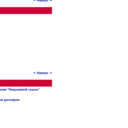
Наверх
Наверх
время "Нерушимой скалы"
нов долларов