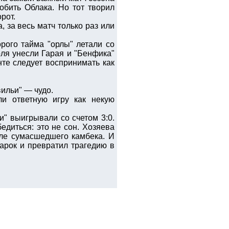
обить Облака. Но тот творил
рот.
, за весь матч только раз или
орого тайма "орлы" летали со
оля унесли Гарая и "Бенфика"
те следует воспринимать как
ильи" — чудо.
и ответную игру как некую
и" выигрывали со счетом 3:0.
едиться: это не сон. Хозяева
ле сумасшедшего камбека. И
арок и превратил трагедию в