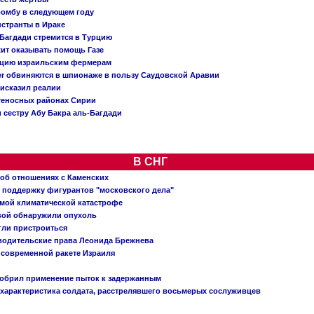
бомбу в следующем году
нстранты в Ираке
Багдади стремится в Турцию
жит оказывать помощь Газе
ацию израильским фермерам
er обвиняются в шпионаже в пользу Саудовской Аравии
исказил реалии
теносных районах Сирии
 сестру Абу Бакра аль-Багдади
В СНГ
 об отношениях с Каменских
 поддержку фигурантов "московского дела"
емой климатической катастрофе
вой обнаружили опухоль
огли пристроиться
 водительские права Леонида Брежнева
 современной ракете Израиля
добрил применение пыток к задержанным
характеристика солдата, расстрелявшего восьмерых сослуживцев