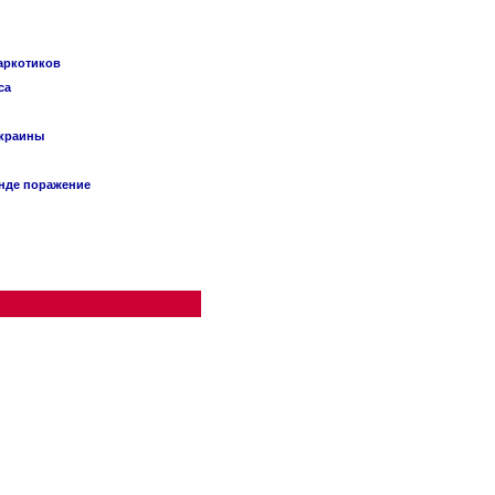
наркотиков
са
Украины
анде поражение