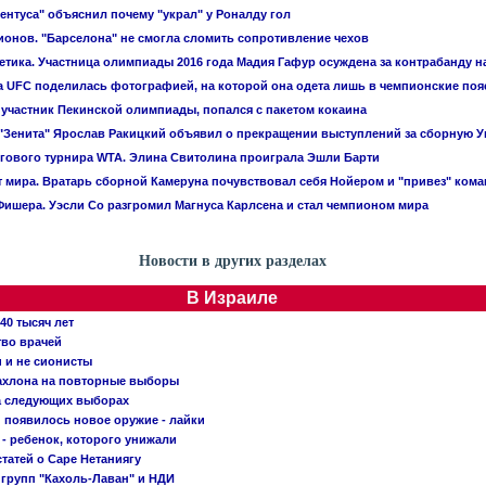
ентуса" объяснил почему "украл" у Роналду гол
ионов. "Барселона" не смогла сломить сопротивление чехов
летика. Участница олимпиады 2016 года Мадия Гафур осуждена за контрабанду 
 UFC поделилась фотографией, на которой она одета лишь в чемпионские поя
 участник Пекинской олимпиады, попался с пакетом кокаина
"Зенита" Ярослав Ракицкий объявил о прекращении выступлений за сборную 
гового турнира WTA. Элина Свитолина проиграла Эшли Барти
 мира. Вратарь сборной Камеруна почувствовал себя Нойером и "привез" ком
ишера. Уэсли Со разгромил Магнуса Карлсена и стал чемпионом мира
Новости в других разделах
В Израиле
40 тысяч лет
тво врачей
и и не сионисты
Кахлона на повторные выборы
а следующих выборах
появилось новое оружие - лайки
- ребенок, которого унижали
татей о Саре Нетаниягу
 групп "Кахоль-Лаван" и НДИ