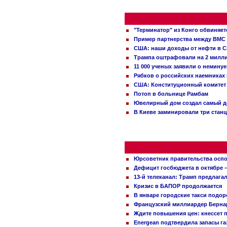
"Терминатор" из Конго обвиняет
Пример партнерства между ВМС
США: наши доходы от нефти в С
Трампа оштрафовали на 2 милл
11 000 ученых заявили о немину
Рябков о российских наемниках
США: Конституционный комитет 
Потоп в больнице Рамбам
Ювелирный дом создал самый д
В Киеве заминировали три стан
Юрсоветник правительства оспо
Дефицит госбюджета в октябре –
13-й телеканал: Трамп предлаг
Кризис в БАПОР продолжается
В январе городские такси подо
Французский миллиардер Бернар
Ждите повышения цен: кнессет 
Energean подтвердила запасы г