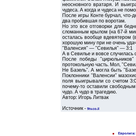
неосновного вратаря. И выигр
чудеса. А когда и чудеса не пом
После игры Конте бурчал, что-де
два пробившая по воротам.
Но это все отговорки для бедн
сломанным крылом (на 67-й мин
осталась вообще вдевятером (в
хорошую мину при не очень удач
"Валенсия" — "Севилья" — 3:1
А в Севилье и вовсе случилась 
После победы "цирюльников"
протокольную часть. Мол, "Севи
Не Базель". А могла быть "Баз
Поклонники "Валенсии" мазохис
поля выигрывали со счетом 3:
почему-то оставили свободным
чудо. А чудо в трагедию.
Автор: Игорь Литвак
Источник -
9tv.co.il
Евролига: