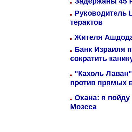
Задержаны 45 н
Руководитель 
терактов
Жителя Ашдода
Банк Израиля п
сократить кани
"Кахоль Лаван
против прямых 
Охана: я пойду
Мозеса