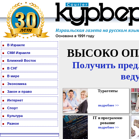
В Израиле
ВЫСОКО ОП
СМИ Израиля
Ближний Восток
Получить пред
В СНГ
вед
В мире
Экономика
Турагенты
Закон и право
Интернет
подробнее >>
Спорт
Культура
IT и программи-
рование
Разное
подробнее >>