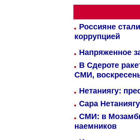
Россияне стали
коррупцией
Напряженное за
В Сдероте раке
СМИ, воскресень
Нетаниягу: пре
Сара Нетаниягу
СМИ: в Мозамби
наемников