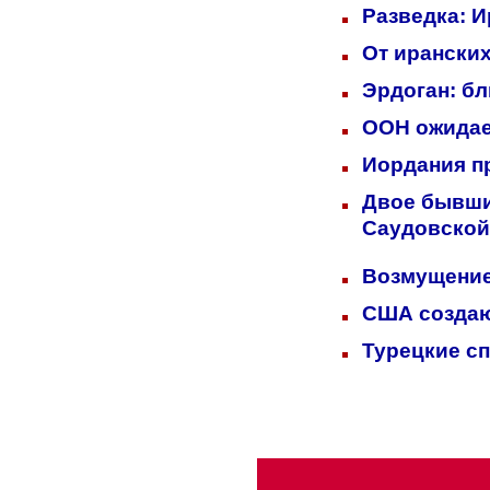
Разведка: 
От иранских
Эрдоган: б
ООН ожидает
Иордания п
Двое бывших
Саудовской
Возмущение
США создаю
Турецкие с