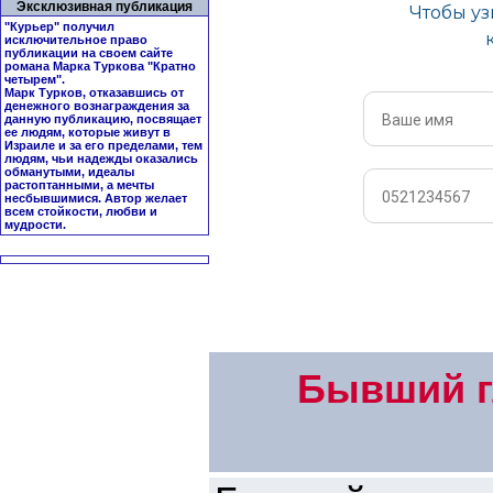
Эксклюзивная публикация
"Курьер" получил
исключительное право
публикации на своем сайте
романа Марка Туркова "
Кратно
четырем
".
Марк Турков, отказавшись от
денежного вознаграждения за
данную публикацию, посвящает
ее людям, которые живут в
Израиле и за его пределами, тем
людям, чьи надежды оказались
обманутыми, идеалы
растоптанными, а мечты
несбывшимися. Автор желает
всем стойкости, любви и
мудрости.
Бывший г