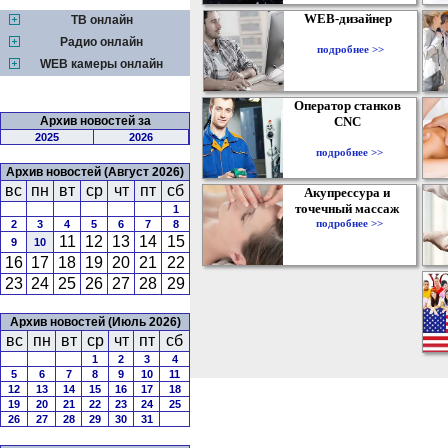
WEB-дизайнер
ТВ онлайн
Радио онлайн
подробнее >>
WEB камеры онлайн
Оператор станков
Архив новостей за
CNC
2025
2026
подробнее >>
Архив новостей (Август 2026)
вс
пн
вт
ср
чт
пт
сб
Акупрессура и
точечный массаж
1
подробнее >>
2
3
4
5
6
7
8
11
12
13
14
15
9
10
16
17
18
19
20
21
22
23
24
25
26
27
28
29
Архив новостей (Июль 2026)
вс
пн
вт
ср
чт
пт
сб
1
2
3
4
5
6
7
8
9
10
11
12
13
14
15
16
17
18
19
20
21
22
23
24
25
26
27
28
29
30
31