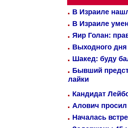
В Израиле нашл
В Израиле уме
Яир Голан: пра
Выходного дня 
Шакед: буду б
Бывший предст
лайки
Кандидат Лейбо
Алович просил 
Началась встре