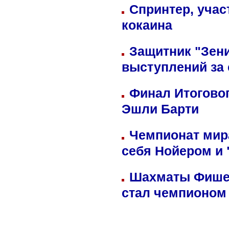
Спринтер, учас
кокаина
Защитник "Зен
выступлений за
Финал Итоговог
Эшли Барти
Чемпионат мир
себя Нойером и 
Шахматы Фишер
стал чемпионом