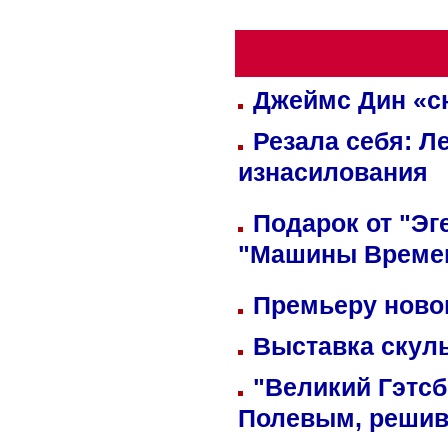
Джеймс Дин «сн
Резала себя: Л
изнасилования
Подарок от "Эг
"Машины Време
Премьеру новог
Выставка скуль
"Великий Гэтсб
Полевым, решив