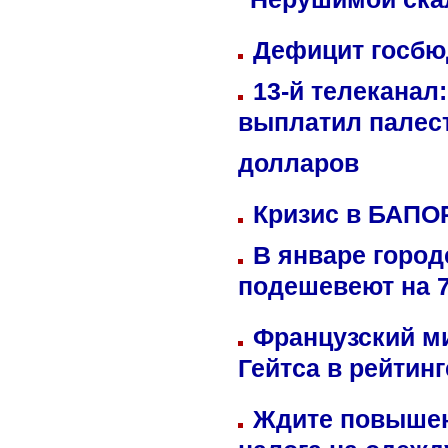
"Нерушимой ска
Дефицит госбюд
13-й телеканал
выплатил палес
долларов
Кризис в БАПО
В январе город
подешевеют на 
Французский м
Гейтса в рейтин
Ждите повышен