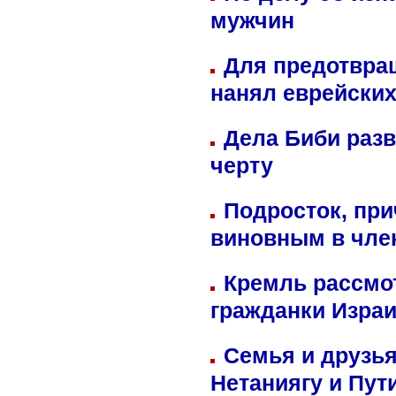
мужчин
Для предотвра
нанял еврейских
Дела Биби разв
черту
Подросток, при
виновным в член
Кремль рассмо
гражданки Изра
Семья и друзь
Нетаниягу и Пут