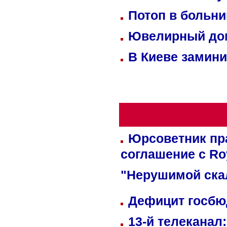
Потоп в больн
Ювелирный дом
В Киеве замини
Юрсоветник пр
соглашение с Ro
"Нерушимой ска
Дефицит госбюд
13-й телеканал