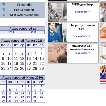
WEB-дизайнер
ТВ онлайн
Радио онлайн
подробнее >>
WEB камеры онлайн
Оператор станков
Архив новостей за
CNC
2025
2026
подробнее >>
Архив новостей (Август 2026)
вс
пн
вт
ср
чт
пт
сб
Акупрессура и
точечный массаж
1
подробнее >>
7
8
2
3
4
5
6
9
10
11
12
13
14
15
16
17
18
19
20
21
22
23
24
25
26
27
28
29
Архив новостей (Июль 2026)
вс
пн
вт
ср
чт
пт
сб
1
2
3
4
5
6
7
8
9
10
11
12
13
14
15
16
17
18
19
20
21
22
23
24
25
26
27
28
29
30
31