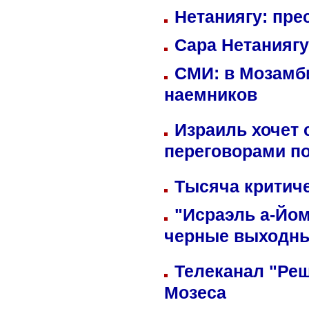
Нетаниягу: пре
Сара Нетаниягу
СМИ: в Мозамби
наемников
Израиль хочет 
переговорами п
Тысяча критиче
"Исраэль а-Йом
черные выходн
Телеканал "Реш
Мозеса