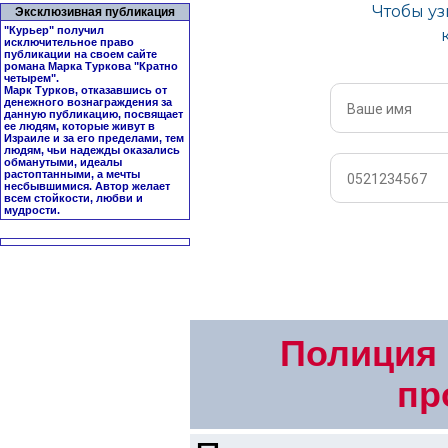
Эксклюзивная публикация
"Курьер" получил
исключительное право
публикации на своем сайте
романа Марка Туркова "
Кратно
четырем
".
Марк Турков, отказавшись от
денежного вознаграждения за
данную публикацию, посвящает
ее людям, которые живут в
Израиле и за его пределами, тем
людям, чьи надежды оказались
обманутыми, идеалы
растоптанными, а мечты
несбывшимися. Автор желает
всем стойкости, любви и
мудрости.
Полиция 
пр