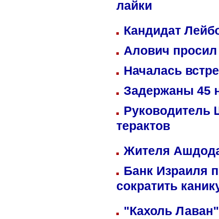
лайки
Кандидат Лейбо
Алович просил 
Началась встре
Задержаны 45 н
Руководитель 
терактов
Жителя Ашдода
Банк Израиля п
сократить кани
"Кахоль Лаван