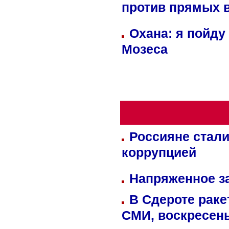
против прямых 
Охана: я пойду
Мозеса
Россияне стали
коррупцией
Напряженное за
В Сдероте раке
СМИ, воскресень