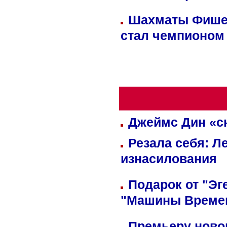
Шахматы Фишер
стал чемпионом
Джеймс Дин «сн
Резала себя: Л
изнасилования
Подарок от "Эг
"Машины Време
Премьеру новог