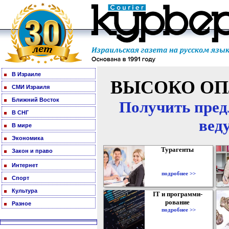
В Израиле
ВЫСОКО ОП
СМИ Израиля
Ближний Восток
Получить пред
В СНГ
вед
В мире
Экономика
Турагенты
Закон и право
Интернет
подробнее >>
Спорт
Культура
IT и программи-
рование
Разное
подробнее >>