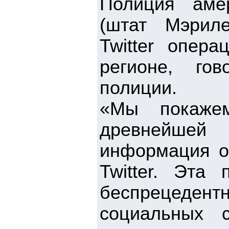
Полиция амер
(штат Мэрил
Twitter опер
регионе, го
полиции.
«Мы покаже
древнейше
информация о
Twitter. Эта
беспрецеде
социальных 