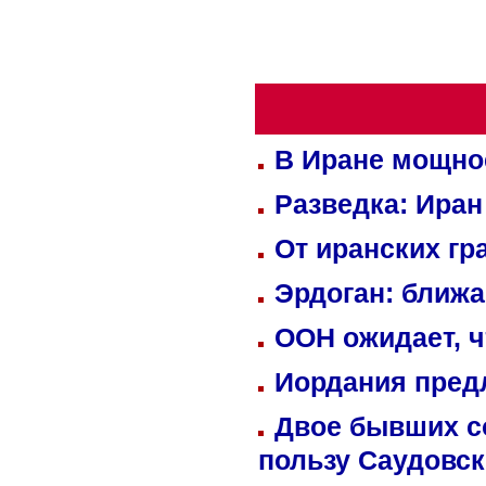
В Иране мощно
Разведка: Иран
От иранских гр
Эрдоган: ближ
ООН ожидает, ч
Иордания пред
Двое бывших со
пользу Саудовс