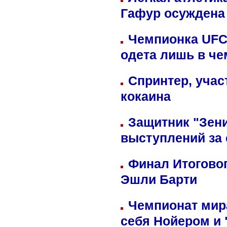
Гафур осуждена 
Чемпионка UFC
одета лишь в че
Спринтер, учас
кокаина
Защитник "Зен
выступлений за
Финал Итоговог
Эшли Барти
Чемпионат мир
себя Нойером и 