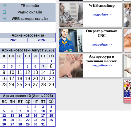
WEB-дизайнер
ТВ онлайн
Радио онлайн
подробнее >>
WEB камеры онлайн
Оператор станков
Архив новостей за
CNC
2025
2026
подробнее >>
Архив новостей (Август 2026)
вс
пн
вт
ср
чт
пт
сб
Акупрессура и
точечный массаж
1
подробнее >>
8
2
3
4
5
6
7
9
10
11
12
13
14
15
16
17
18
19
20
21
22
23
24
25
26
27
28
29
Архив новостей (Июль 2026)
вс
пн
вт
ср
чт
пт
сб
1
2
3
4
5
6
7
8
9
10
11
12
13
14
15
16
17
18
19
20
21
22
23
24
25
26
27
28
29
30
31