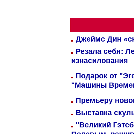
Джеймс Дин «сн
Резала себя: Л
изнасилования
Подарок от "Эг
"Машины Време
Премьеру новог
Выставка скуль
"Великий Гэтсб