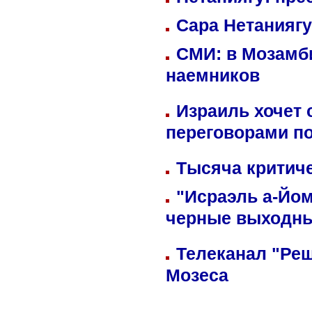
Сара Нетаниягу
СМИ: в Мозамби
наемников
Израиль хочет 
переговорами п
Тысяча критиче
"Исраэль а-Йом
черные выходн
Телеканал "Реш
Мозеса