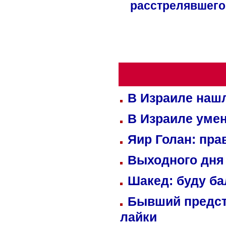
расстрелявшего
В Израиле нашл
В Израиле уме
Яир Голан: пра
Выходного дня 
Шакед: буду б
Бывший предст
лайки