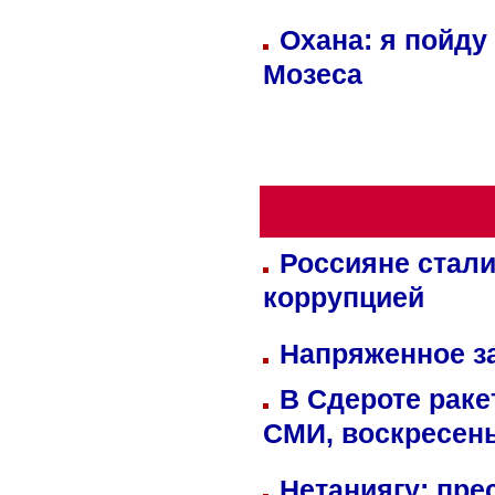
Охана: я пойду
Мозеса
Россияне стали
коррупцией
Напряженное за
В Сдероте раке
СМИ, воскресень
Нетаниягу: пре