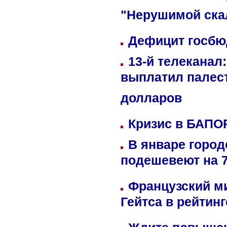
"Нерушимой ска
Дефицит госбюд
13-й телеканал
выплатил палес
долларов
Кризис в БАПО
В январе город
подешевеют на 
Французский м
Гейтса в рейтин