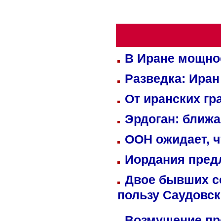
В Иране мощно
Разведка: Иран
От иранских гр
Эрдоган: ближ
ООН ожидает, ч
Иордания пред
Двое бывших со
пользу Саудовс
Возмущение пр