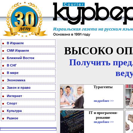
В Израиле
ВЫСОКО ОП
СМИ Израиля
Ближний Восток
Получить пред
В СНГ
вед
В мире
Экономика
Турагенты
Закон и право
Интернет
подробнее >>
Спорт
Культура
IT и программи-
рование
Разное
подробнее >>