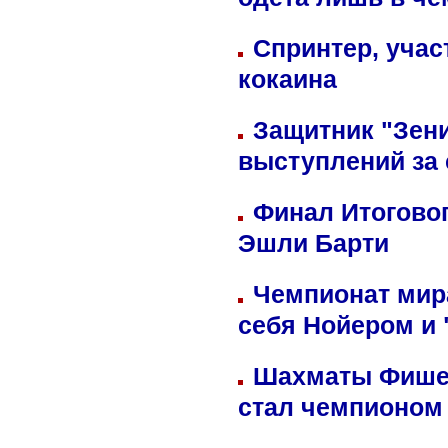
одета лишь в че
Спринтер, учас
кокаина
Защитник "Зен
выступлений за
Финал Итоговог
Эшли Барти
Чемпионат мир
себя Нойером и 
Шахматы Фишер
стал чемпионом