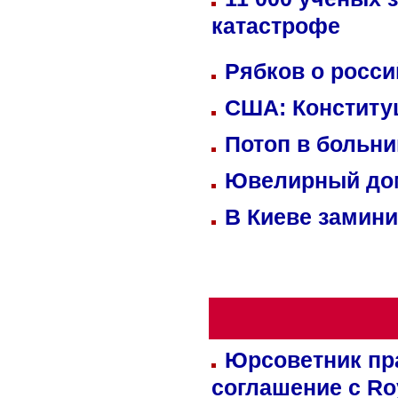
катастрофе
Рябков о росс
США: Конститу
Потоп в больн
Ювелирный дом
В Киеве замини
Юрсоветник пр
соглашение с Ro