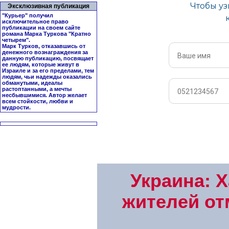
Эксклюзивная публикация
"Курьер" получил
исключительное право
публикации на своем сайте
романа Марка Туркова "
Кратно
четырем
".
Марк Турков, отказавшись от
денежного вознаграждения за
данную публикацию, посвящает
ее людям, которые живут в
Израиле и за его пределами, тем
людям, чьи надежды оказались
обманутыми, идеалы
растоптанными, а мечты
несбывшимися. Автор желает
всем стойкости, любви и
мудрости.
Украина: 
жителей от