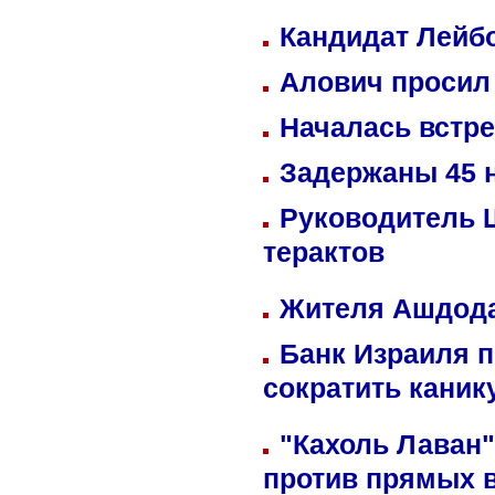
Кандидат Лейбо
Алович просил 
Началась встре
Задержаны 45 н
Руководитель 
терактов
Жителя Ашдода
Банк Израиля п
сократить кани
"Кахоль Лаван
против прямых 