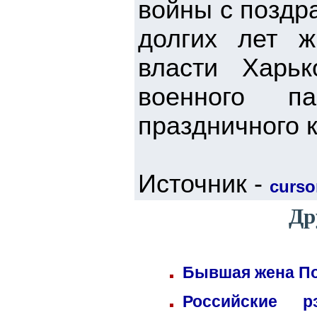
войны с поздр
долгих лет ж
власти Харь
военного п
праздничного 
Источник -
cursor
Др
Бывшая жена По
Российские 