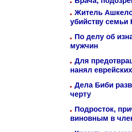
Врача, подозре
Житель Ашкелон
убийству семьи 
По делу об изн
мужчин
Для предотвра
нанял еврейских
Дела Биби разв
черту
Подросток, при
виновным в член