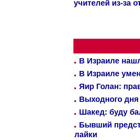
учителей из-за 
В Израиле нашл
В Израиле уме
Яир Голан: пра
Выходного дня 
Шакед: буду б
Бывший предст
лайки