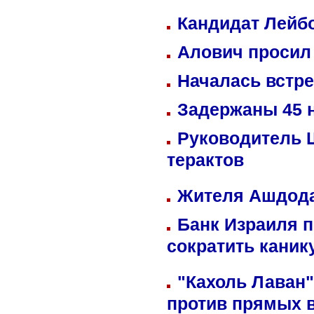
Кандидат Лейбо
Алович просил 
Началась встре
Задержаны 45 н
Руководитель 
терактов
Жителя Ашдода
Банк Израиля п
сократить кани
"Кахоль Лаван
против прямых 