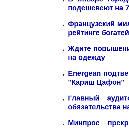
подешевеют на 
Французский ми
рейтинге богате
Ждите повышени
на одежду
Energean подтве
"Кариш Цафон"
Главный ауди
обязательства н
Минпрос прек