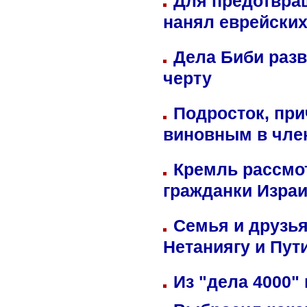
Для предотвра
нанял еврейских
Дела Биби разв
черту
Подросток, при
виновным в член
Кремль рассмо
гражданки Изра
Семья и друзь
Нетаниягу и Пут
Из "дела 4000"