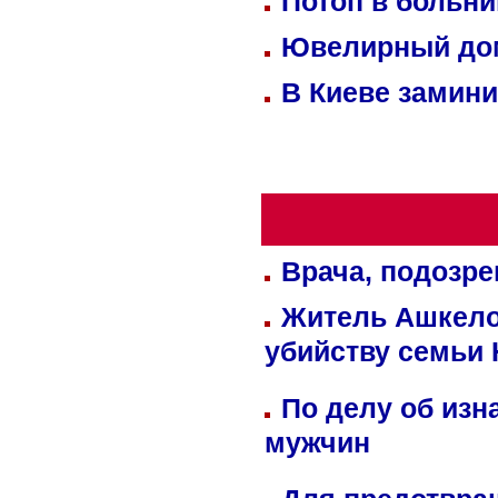
Потоп в больн
Ювелирный дом
В Киеве замини
Врача, подозре
Житель Ашкелон
убийству семьи 
По делу об изн
мужчин