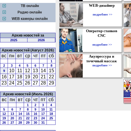
WEB-дизайнер
ТВ онлайн
Радио онлайн
подробнее >>
WEB камеры онлайн
Оператор станков
Архив новостей за
CNC
2025
2026
подробнее >>
Архив новостей (Август 2026)
вс
пн
вт
ср
чт
пт
сб
Акупрессура и
точечный массаж
1
подробнее >>
2
3
4
5
6
7
8
10
11
12
13
14
15
9
16
17
18
19
20
21
22
23
24
25
26
27
28
29
Архив новостей (Июль 2026)
вс
пн
вт
ср
чт
пт
сб
1
2
3
4
5
6
7
8
9
10
11
12
13
14
15
16
17
18
19
20
21
22
23
24
25
26
27
28
29
30
31