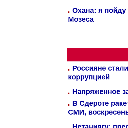
Охана: я пойду
Мозеса
Россияне стали
коррупцией
Напряженное за
В Сдероте раке
СМИ, воскресень
Нетаниягу: пре