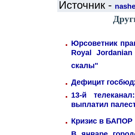
Источник -
nashe.
Друг
Юрсоветник пра
Royal Jordania
скалы"
Дефицит госбюдж
13-й телекана
выплатил палес
Кризис в БАПОР
В январе город