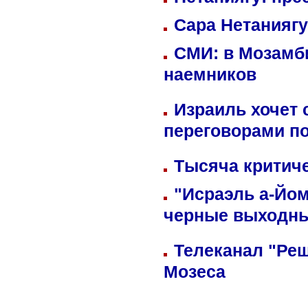
Сара Нетаниягу
СМИ: в Мозамби
наемников
Израиль хочет 
переговорами п
Тысяча критиче
"Исраэль а-Йом
черные выходн
Телеканал "Реш
Мозеса