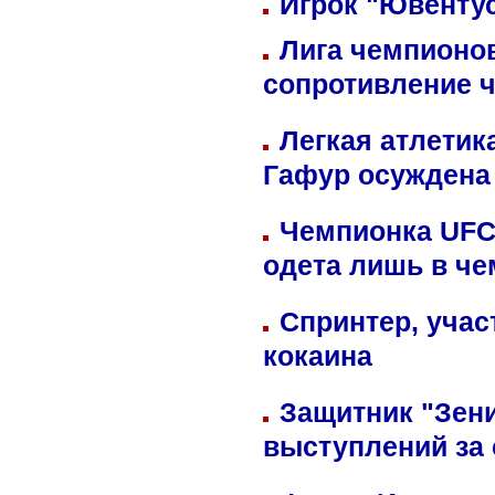
Игрок "Ювентус
Лига чемпионов
сопротивление 
Легкая атлетик
Гафур осуждена 
Чемпионка UFC
одета лишь в че
Спринтер, учас
кокаина
Защитник "Зен
выступлений за