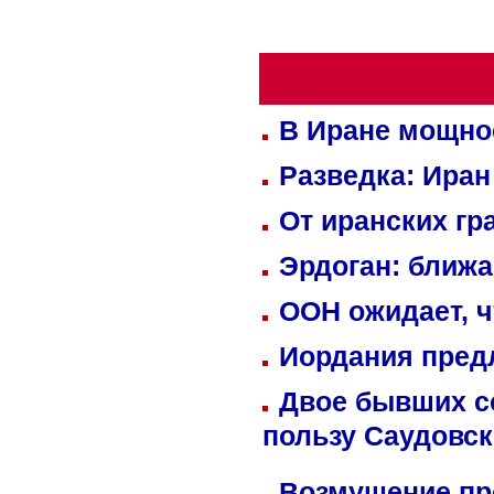
В Иране мощно
Разведка: Иран
От иранских гр
Эрдоган: ближ
ООН ожидает, ч
Иордания пред
Двое бывших со
пользу Саудовс
Возмущение пр