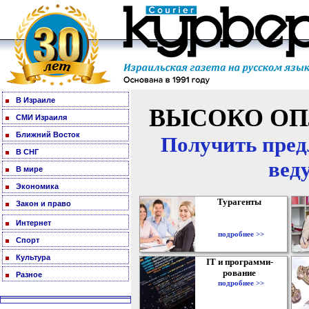
В Израиле
ВЫСОКО ОП
СМИ Израиля
Ближний Восток
Получить пред
В СНГ
вед
В мире
Экономика
Турагенты
Закон и право
Интернет
подробнее >>
Спорт
Культура
IT и программи-
рование
Разное
подробнее >>