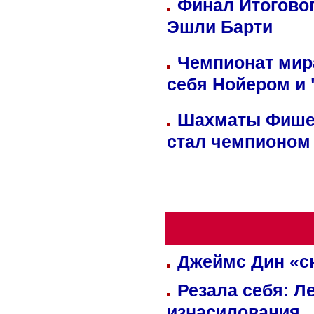
Финал Итоговог
Эшли Барти
Чемпионат мир
себя Нойером и 
Шахматы Фишер
стал чемпионом
Джеймс Дин «сн
Резала себя: Л