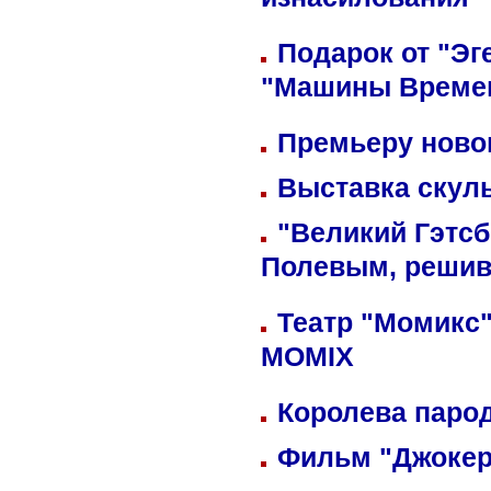
изнасилования
Подарок от "Эг
"Машины Време
Премьеру новог
Выставка скуль
"Великий Гэтсб
Полевым, решив
Театр "Момикс"
MOMIX
Королева парод
Фильм "Джокер