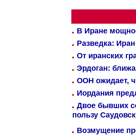
В Иране мощно
Разведка: Иран
От иранских гр
Эрдоган: ближ
ООН ожидает, ч
Иордания пред
Двое бывших со
пользу Саудовс
Возмущение пр