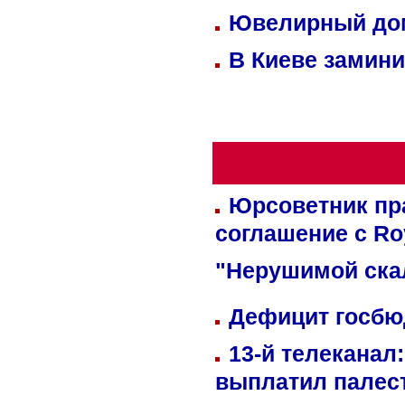
Ювелирный дом
В Киеве замини
Юрсоветник пр
соглашение с Ro
"Нерушимой ска
Дефицит госбюд
13-й телеканал
выплатил палес