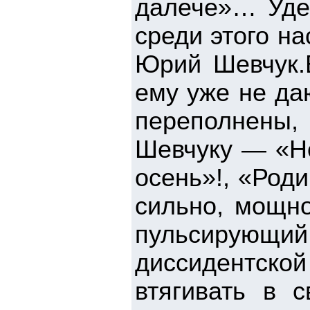
далече»… Уде
среди этого н
Юрий Шевчук.
ему уже не даю
переполнены,
Шевчуку — «Не
осень»!, «Роди
сильно, мощно
пульсирую
диссидентск
втягивать в с