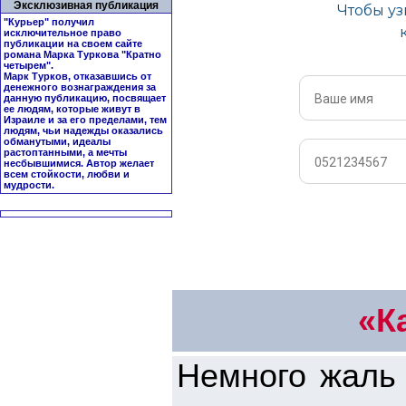
Эксклюзивная публикация
"Курьер" получил
исключительное право
публикации на своем сайте
романа Марка Туркова "
Кратно
четырем
".
Марк Турков, отказавшись от
денежного вознаграждения за
данную публикацию, посвящает
ее людям, которые живут в
Израиле и за его пределами, тем
людям, чьи надежды оказались
обманутыми, идеалы
растоптанными, а мечты
несбывшимися. Автор желает
всем стойкости, любви и
мудрости.
«К
Немного жаль