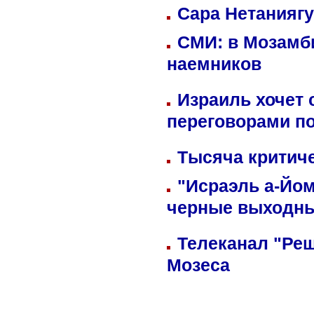
Сара Нетаниягу
СМИ: в Мозамби
наемников
Израиль хочет 
переговорами п
Тысяча критиче
"Исраэль а-Йом
черные выходн
Телеканал "Реш
Мозеса