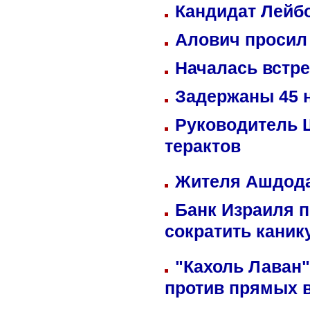
Кандидат Лейбо
Алович просил 
Началась встре
Задержаны 45 н
Руководитель 
терактов
Жителя Ашдода
Банк Израиля п
сократить кани
"Кахоль Лаван
против прямых 