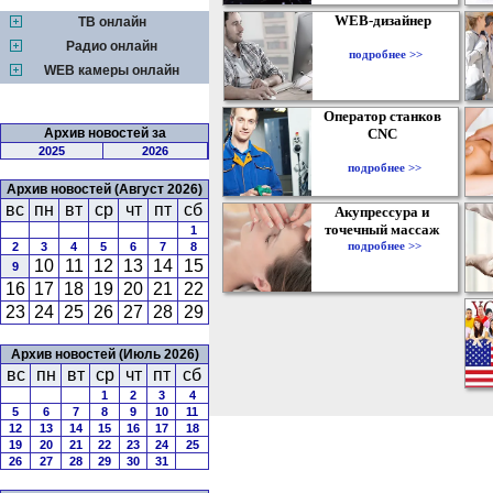
WEB-дизайнер
ТВ онлайн
Радио онлайн
подробнее >>
WEB камеры онлайн
Оператор станков
Архив новостей за
CNC
2025
2026
подробнее >>
Архив новостей (Август 2026)
вс
пн
вт
ср
чт
пт
сб
Акупрессура и
точечный массаж
1
подробнее >>
2
3
4
5
6
7
8
10
11
12
13
14
15
9
16
17
18
19
20
21
22
23
24
25
26
27
28
29
Архив новостей (Июль 2026)
вс
пн
вт
ср
чт
пт
сб
1
2
3
4
5
6
7
8
9
10
11
12
13
14
15
16
17
18
19
20
21
22
23
24
25
26
27
28
29
30
31