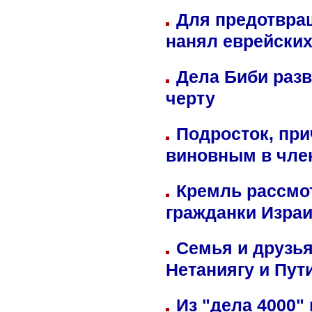
Для предотвра
нанял еврейских
Дела Биби разв
черту
Подросток, при
виновным в член
Кремль рассмо
гражданки Изра
Семья и друзь
Нетаниягу и Пут
Из "дела 4000"