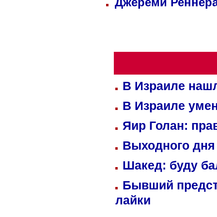
Джереми Реннера
В Израиле нашл
В Израиле уме
Яир Голан: пра
Выходного дня 
Шакед: буду б
Бывший предст
лайки