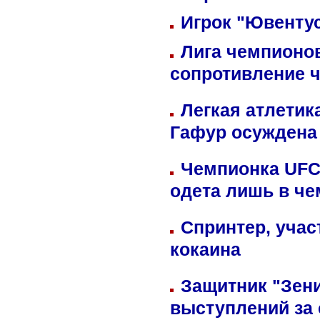
Игрок "Ювентус
Лига чемпионов
сопротивление 
Легкая атлетик
Гафур осуждена 
Чемпионка UFC
одета лишь в че
Спринтер, учас
кокаина
Защитник "Зен
выступлений за