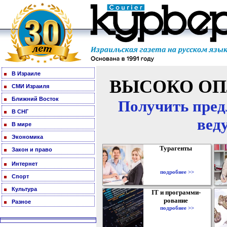
В Израиле
ВЫСОКО ОП
СМИ Израиля
Ближний Восток
Получить пред
В СНГ
вед
В мире
Экономика
Турагенты
Закон и право
Интернет
подробнее >>
Спорт
Культура
IT и программи-
рование
Разное
подробнее >>