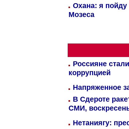
Охана: я пойду
Мозеса
Россияне стали
коррупцией
Напряженное за
В Сдероте раке
СМИ, воскресень
Нетаниягу: пре