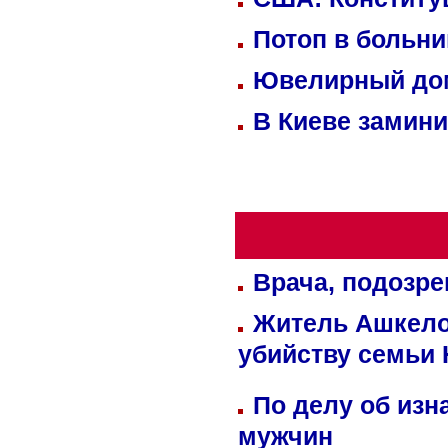
Потоп в больн
Ювелирный дом
В Киеве замини
Врача, подозре
Житель Ашкелон
убийству семьи 
По делу об изн
мужчин