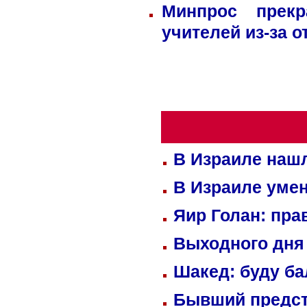
Минпрос прек
учителей из-за 
В Израиле нашл
В Израиле уме
Яир Голан: пра
Выходного дня 
Шакед: буду б
Бывший предст