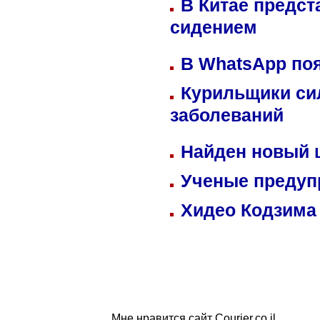
В Китае предст
сидением
В WhatsApp по
Курильщики си
заболеваний
Найден новый
Ученые предуп
Хидео Кодзима
Мне нравится сайт Courier.co.il