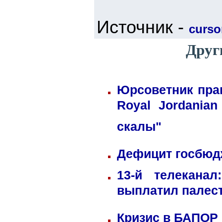
Источник -
cursor
Друг
Юрсоветник пра
Royal Jordania
скалы"
Дефицит госбюдж
13-й телекана
выплатил палес
Кризис в БАПОР