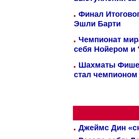
выступлений за
Финал Итоговог
Эшли Барти
Чемпионат мир
себя Нойером и 
Шахматы Фишер
стал чемпионом
Джеймс Дин «сн