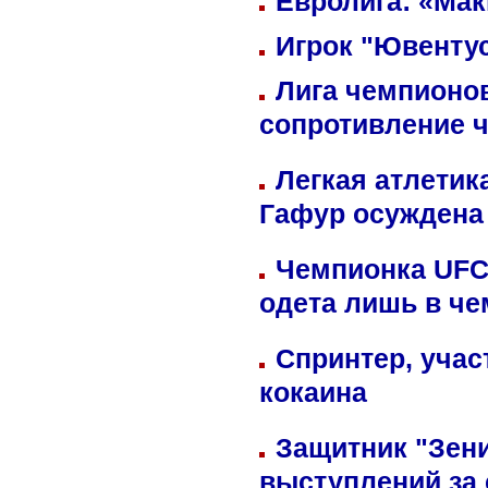
Евролига: «Ма
Игрок "Ювентус
Лига чемпионов
сопротивление 
Легкая атлетик
Гафур осуждена 
Чемпионка UFC
одета лишь в че
Спринтер, учас
кокаина
Защитник "Зен