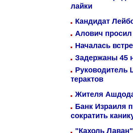
лайки
Кандидат Лейбо
Алович просил 
Началась встре
Задержаны 45 н
Руководитель 
терактов
Жителя Ашдода
Банк Израиля п
сократить кани
"Кахоль Лаван