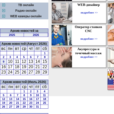
WEB-дизайнер
ТВ онлайн
Радио онлайн
подробнее >>
WEB камеры онлайн
Оператор станков
Архив новостей за
CNC
2025
2026
подробнее >>
Архив новостей (Август 2026)
вс
пн
вт
ср
чт
пт
сб
Акупрессура и
точечный массаж
1
подробнее >>
2
3
4
5
6
7
8
10
11
12
13
14
15
9
16
17
18
19
20
21
22
23
24
25
26
27
28
29
Архив новостей (Июль 2026)
вс
пн
вт
ср
чт
пт
сб
1
2
3
4
5
6
7
8
9
10
11
12
13
14
15
16
17
18
19
20
21
22
23
24
25
26
27
28
29
30
31