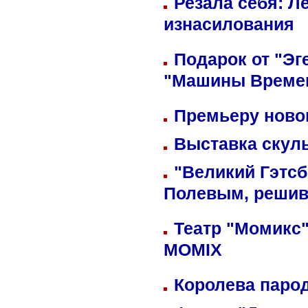
Резала себя: Л
изнасилования
Подарок от "Эг
"Машины Време
Премьеру новог
Выставка скуль
"Великий Гэтсб
Полевым, решив
Театр "Момикс"
MOMIX
Королева парод