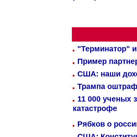
"Терминатор" и
Пример партне
США: наши дох
Трампа оштраф
11 000 ученых 
катастрофе
Рябков о росс
США: Конститу