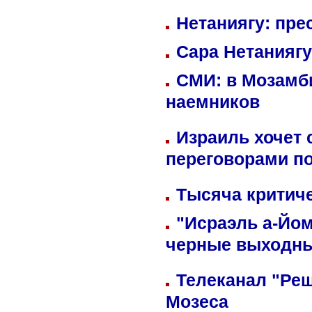
Нетаниягу: пре
Сара Нетаниягу
СМИ: в Мозамби
наемников
Израиль хочет 
переговорами п
Тысяча критиче
"Исраэль а-Йом
черные выходн
Телеканал "Реш
Мозеса