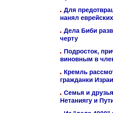
Для предотвра
нанял еврейских
Дела Биби разв
черту
Подросток, при
виновным в член
Кремль рассмо
гражданки Изра
Семья и друзь
Нетаниягу и Пут