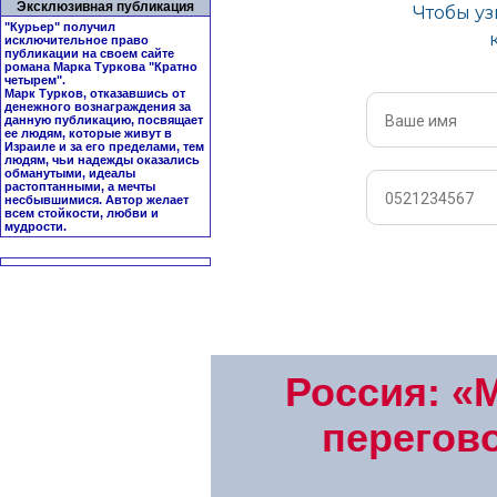
Эксклюзивная публикация
"Курьер" получил
исключительное право
публикации на своем сайте
романа Марка Туркова "
Кратно
четырем
".
Марк Турков, отказавшись от
денежного вознаграждения за
данную публикацию, посвящает
ее людям, которые живут в
Израиле и за его пределами, тем
людям, чьи надежды оказались
обманутыми, идеалы
растоптанными, а мечты
несбывшимися. Автор желает
всем стойкости, любви и
мудрости.
Россия: «
перегов