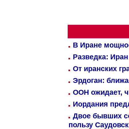
В Иране мощно
Разведка: Иран
От иранских гр
Эрдоган: ближ
ООН ожидает, ч
Иордания пред
Двое бывших со
пользу Саудовс