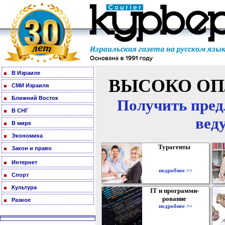
В Израиле
ВЫСОКО ОП
СМИ Израиля
Ближний Восток
Получить пред
В СНГ
вед
В мире
Экономика
Турагенты
Закон и право
Интернет
подробнее >>
Спорт
Культура
IT и программи-
рование
Разное
подробнее >>