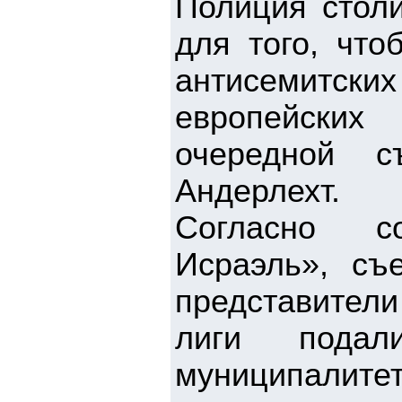
Полиция стол
для того, что
антисемитских
европейских
очередной с
Андерлехт.
Согласно с
Исраэль», съ
представител
лиги подал
муниципалит