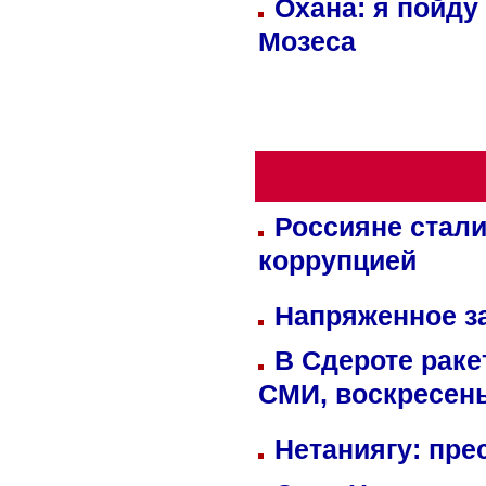
Охана: я пойду
Мозеса
Россияне стали
коррупцией
Напряженное за
В Сдероте раке
СМИ, воскресень
Нетаниягу: пре