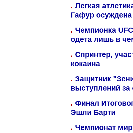
Легкая атлетик
Гафур осуждена 
Чемпионка UFC
одета лишь в че
Спринтер, учас
кокаина
Защитник "Зен
выступлений за
Финал Итоговог
Эшли Барти
Чемпионат мир