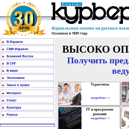
В Израиле
ВЫСОКО ОП
СМИ Израиля
Ближний Восток
Получить пред
В СНГ
вед
В мире
Экономика
Турагенты
Закон и право
Интернет
подробнее >>
Спорт
Культура
IT и программи-
рование
Разное
подробнее >>