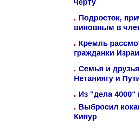
черту
Подросток, при
виновным в член
Кремль рассмо
гражданки Изра
Семья и друзь
Нетаниягу и Пут
Из "дела 4000"
Выбросил кока
Кипур