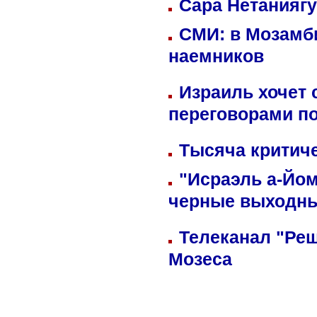
Сара Нетаниягу
СМИ: в Мозамби
наемников
Израиль хочет 
переговорами п
Тысяча критиче
"Исраэль а-Йом
черные выходн
Телеканал "Реш
Мозеса