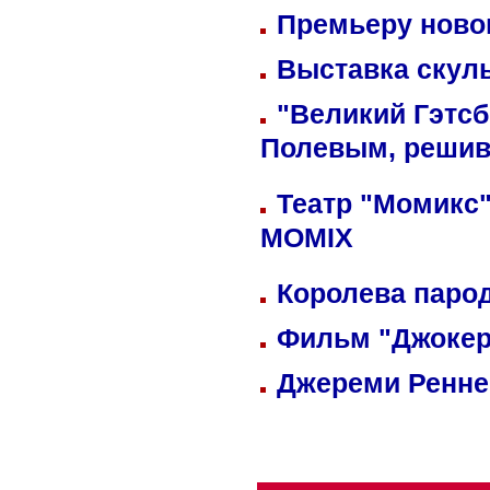
Премьеру новог
Выставка скуль
"Великий Гэтсб
Полевым, решив
Театр "Момикс"
MOMIX
Королева парод
Фильм "Джокер
Джереми Реннер