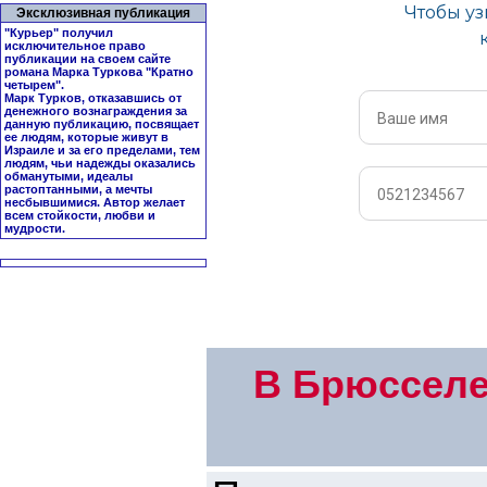
Эксклюзивная публикация
"Курьер" получил
исключительное право
публикации на своем сайте
романа Марка Туркова "
Кратно
четырем
".
Марк Турков, отказавшись от
денежного вознаграждения за
данную публикацию, посвящает
ее людям, которые живут в
Израиле и за его пределами, тем
людям, чьи надежды оказались
обманутыми, идеалы
растоптанными, а мечты
несбывшимися. Автор желает
всем стойкости, любви и
мудрости.
В Брюсселе