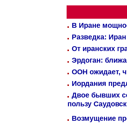
В Иране мощно
Разведка: Иран
От иранских гр
Эрдоган: ближ
ООН ожидает, ч
Иордания пред
Двое бывших со
пользу Саудовс
Возмущение пр