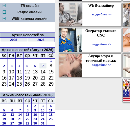
WEB-дизайнер
ТВ онлайн
Радио онлайн
подробнее >>
WEB камеры онлайн
Оператор станков
Архив новостей за
CNC
2025
2026
подробнее >>
Архив новостей (Август 2026)
вс
пн
вт
ср
чт
пт
сб
Акупрессура и
точечный массаж
1
подробнее >>
8
2
3
4
5
6
7
9
10
11
12
13
14
15
16
17
18
19
20
21
22
23
24
25
26
27
28
29
Архив новостей (Июль 2026)
вс
пн
вт
ср
чт
пт
сб
1
2
3
4
5
6
7
8
9
10
11
12
13
14
15
16
17
18
19
20
21
22
23
24
25
26
27
28
29
30
31