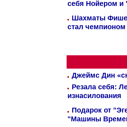
себя Нойером и 
Шахматы Фишер
стал чемпионом
Джеймс Дин «сн
Резала себя: Л
изнасилования
Подарок от "Эг
"Машины Време