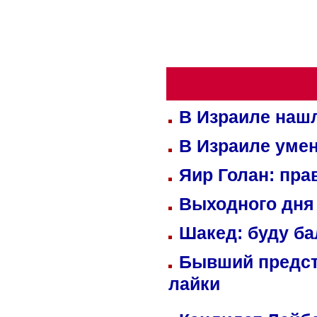
В Израиле нашл
В Израиле уме
Яир Голан: пра
Выходного дня 
Шакед: буду б
Бывший предст
лайки