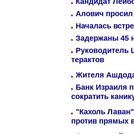
Кандидат Лейбо
Алович просил 
Началась встре
Задержаны 45 н
Руководитель 
терактов
Жителя Ашдода
Банк Израиля п
сократить кани
"Кахоль Лаван
против прямых 