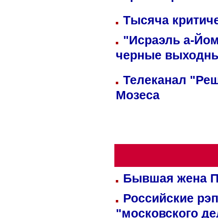
Тысяча критиче
"Исраэль а-Йом
черные выходн
Телеканал "Реш
Мозеса
Бывшая жена П
Российские рэ
"московского де