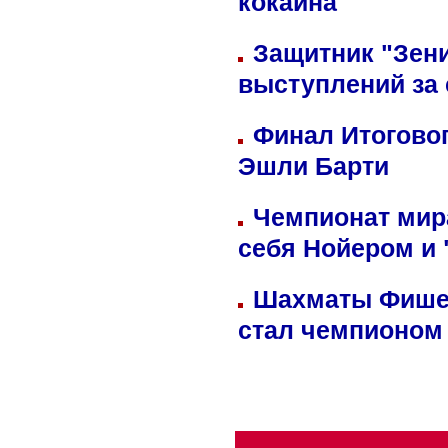
кокаина
Защитник "Зен
выступлений за
Финал Итоговог
Эшли Барти
Чемпионат мир
себя Нойером и 
Шахматы Фишер
стал чемпионом