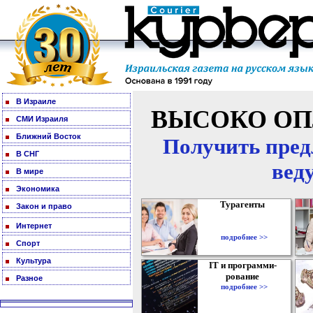
В Израиле
ВЫСОКО ОП
СМИ Израиля
Ближний Восток
Получить пред
В СНГ
вед
В мире
Экономика
Турагенты
Закон и право
Интернет
подробнее >>
Спорт
Культура
IT и программи-
рование
Разное
подробнее >>