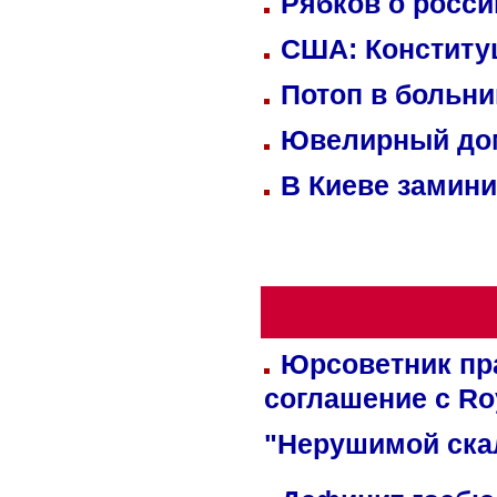
Рябков о росс
США: Конститу
Потоп в больн
Ювелирный дом
В Киеве замини
Юрсоветник пр
соглашение с Ro
"Нерушимой ска