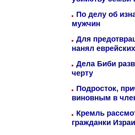
убийству семьи 
По делу об изн
мужчин
Для предотвра
нанял еврейских
Дела Биби разв
черту
Подросток, при
виновным в член
Кремль рассмо
гражданки Изра