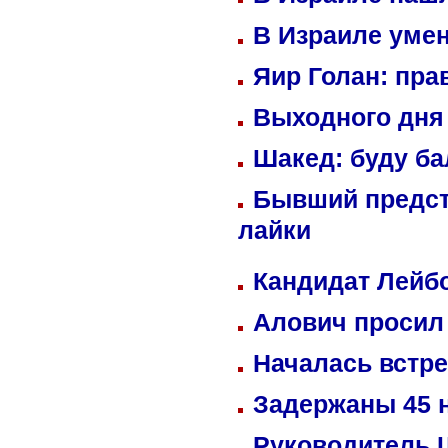
В Израиле уме
Яир Голан: пра
Выходного дня 
Шакед: буду б
Бывший предст
лайки
Кандидат Лейбо
Алович просил 
Началась встре
Задержаны 45 н
Руководитель 