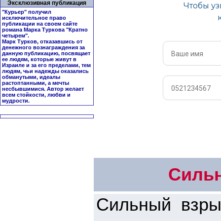
Эксклюзивная публикация
"Курьер" получил
исключительное право
публикации на своем сайте
романа Марка Туркова "
Кратно
четырем
".
Марк Турков, отказавшись от
денежного вознаграждения за
данную публикацию, посвящает
ее людям, которые живут в
Израиле и за его пределами, тем
людям, чьи надежды оказались
обманутыми, идеалы
растоптанными, а мечты
несбывшимися. Автор желает
всем стойкости, любви и
мудрости.
Сильн
Сильный взры