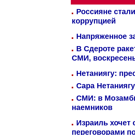
Россияне стали
коррупцией
Напряженное за
В Сдероте раке
СМИ, воскресень
Нетаниягу: пре
Сара Нетаниягу
СМИ: в Мозамби
наемников
Израиль хочет 
переговорами п