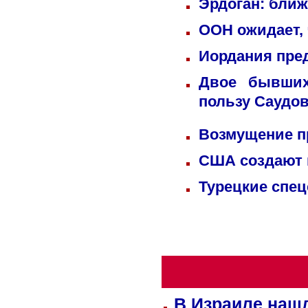
Эрдоган: бли
ООН ожидает, 
Иордания пре
Двое бывших
пользу Саудо
Возмущение п
США создают 
Турецкие спец
В Израиле нашл