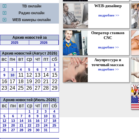
WEB-дизайнер
ТВ онлайн
Радио онлайн
подробнее >>
WEB камеры онлайн
Оператор станков
Архив новостей за
CNC
2025
2026
подробнее >>
Архив новостей (Август 2026)
вс
пн
вт
ср
чт
пт
сб
Акупрессура и
точечный массаж
1
подробнее >>
2
3
4
5
6
7
8
11
12
13
14
15
9
10
16
17
18
19
20
21
22
23
24
25
26
27
28
29
Архив новостей (Июль 2026)
вс
пн
вт
ср
чт
пт
сб
1
2
3
4
5
6
7
8
9
10
11
12
13
14
15
16
17
18
19
20
21
22
23
24
25
26
27
28
29
30
31