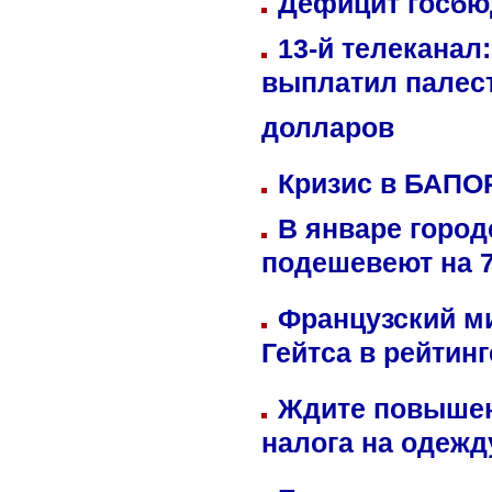
Дефицит госбюд
13-й телеканал
выплатил палес
долларов
Кризис в БАПО
В январе город
подешевеют на 
Французский м
Гейтса в рейтин
Ждите повышен
налога на одежд