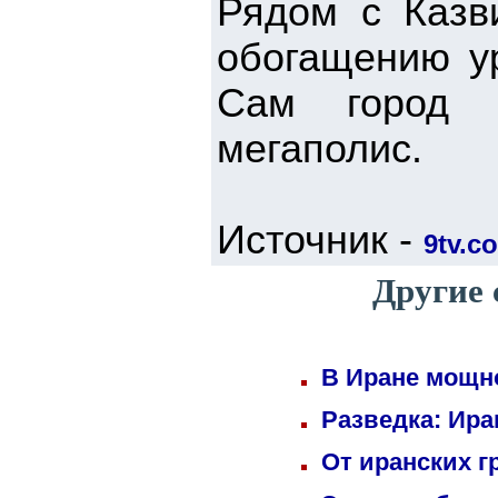
Рядом с Казв
обогащению ур
Сам город и
мегаполис.
Источник -
9tv.co
Другие 
В Иране мощн
Разведка: Ира
От иранских г