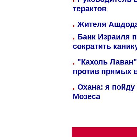
терактов
Жителя Ашдода
Банк Израиля п
сократить кани
"Кахоль Лаван
против прямых 
Охана: я пойду
Мозеса