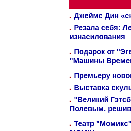
Джеймс Дин «сн
Резала себя: Л
изнасилования
Подарок от "Эг
"Машины Време
Премьеру новог
Выставка скуль
"Великий Гэтсб
Полевым, решив
Театр "Момикс"