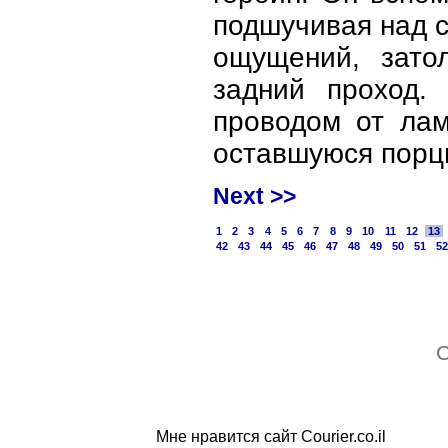
подшучивая над с
ощущений, зато
задний проход.
проводом от лам
оставшуюся порц
Next >>
1
2
3
4
5
6
7
8
9
10
11
12
13
42
43
44
45
46
47
48
49
50
51
5
C
Мне нравится сайт Courier.co.il