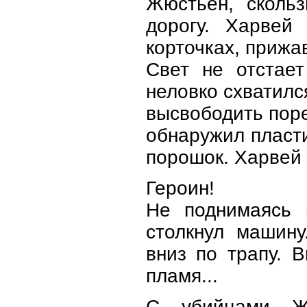
Жюстьен, скольз
дорогу. Харвей
корточках, прижа
Свет не отстает
неловко схватилс
высвободить пор
обнаружил пласти
порошок. Харвей 
Героин!
Не поднимаясь 
столкнул машину
вниз по трапу. 
пламя...
С убийцами Жю