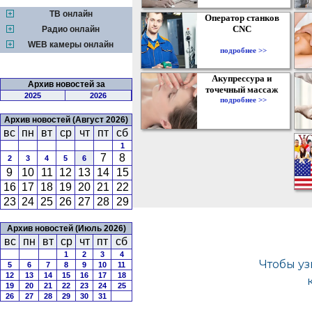
ТВ онлайн
Оператор станков
CNC
Радио онлайн
WEB камеры онлайн
подробнее >>
Акупрессура и
Архив новостей за
точечный массаж
2025
2026
подробнее >>
Архив новостей (Август 2026)
вс
пн
вт
ср
чт
пт
сб
1
7
8
2
3
4
5
6
9
10
11
12
13
14
15
16
17
18
19
20
21
22
23
24
25
26
27
28
29
Архив новостей (Июль 2026)
вс
пн
вт
ср
чт
пт
сб
1
2
3
4
5
6
7
8
9
10
11
12
13
14
15
16
17
18
19
20
21
22
23
24
25
26
27
28
29
30
31