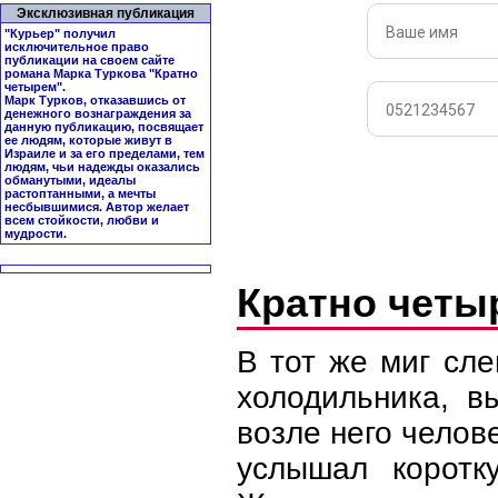
Эксклюзивная публикация
"Курьер" получил
исключительное право
публикации на своем сайте
романа Марка Туркова "
Кратно
четырем
".
Марк Турков, отказавшись от
денежного вознаграждения за
данную публикацию, посвящает
ее людям, которые живут в
Израиле и за его пределами, тем
людям, чьи надежды оказались
обманутыми, идеалы
растоптанными, а мечты
несбывшимися. Автор желает
всем стойкости, любви и
мудрости.
Кратно чет
В тот же миг сл
холодильника, в
возле него челов
услышал коротк