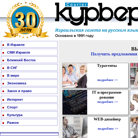
В Израиле
В
СМИ Израиля
Получить предложения 
Ближний Восток
Турагенты
В СНГ
В мире
подробнее >>
Экономика
Закон и право
IT и программи-
рование
Интернет
подробнее >>
Спорт
Культура
WEB-дизайнер
Разное
подробнее >>