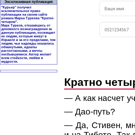
Эксклюзивная публикация
"Курьер" получил
исключительное право
публикации на своем сайте
романа Марка Туркова "
Кратно
четырем
".
Марк Турков, отказавшись от
денежного вознаграждения за
данную публикацию, посвящает
ее людям, которые живут в
Израиле и за его пределами, тем
людям, чьи надежды оказались
обманутыми, идеалы
растоптанными, а мечты
несбывшимися. Автор желает
всем стойкости, любви и
мудрости.
Кратно чет
— А как насчет у
— Дао-путь?
— Да, Стивен, м
и на Тибете. Так 