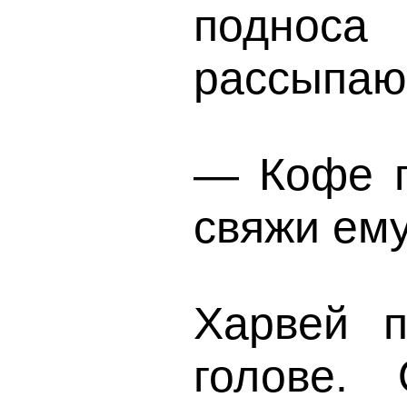
подноса
рассыпающ
— Кофе п
свяжи ему
Харвей п
голове.