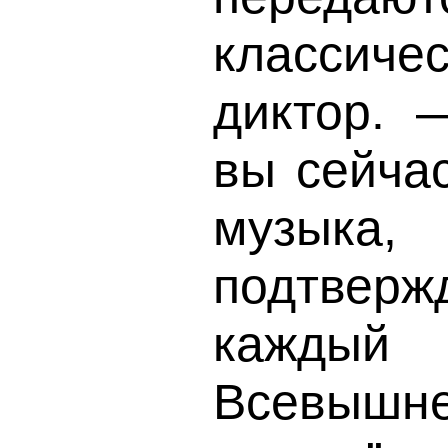
классиче
диктор. 
вы сейча
музыка
подтверж
каждый 
Всевышне