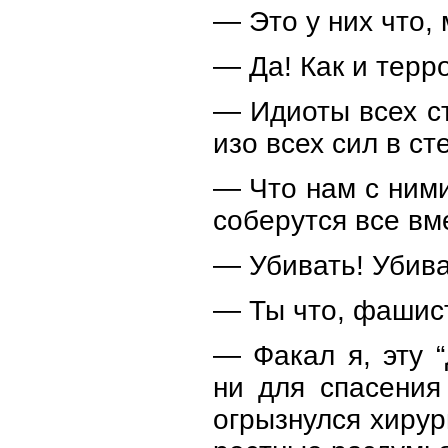
— Это у них что,
— Да! Как и терр
— Идиоты всех ст
изо всех сил в ст
— Что нам с ними
соберутся все вм
— Убивать! Убива
— Ты что, фашист
— Факал я, эту “
ни для спасения
огрызнулся хирур