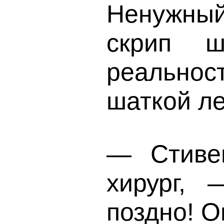
Ненужный
скрип ш
реальнос
шаткой ле
— Стиве
хирург, 
поздно! О