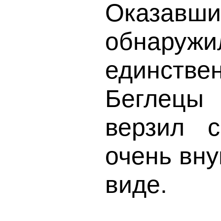
Оказав
обнаруж
единстве
Беглецы
верзил 
очень вну
виде.