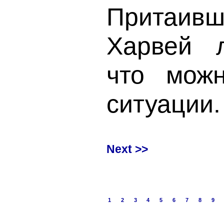
Притаивши
Харвей л
что мож
ситуации.
Next >>
1
2
3
4
5
6
7
8
9