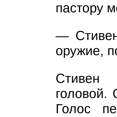
пастору м
— Стивен
оружие, по
Стивен
головой. 
Голос п