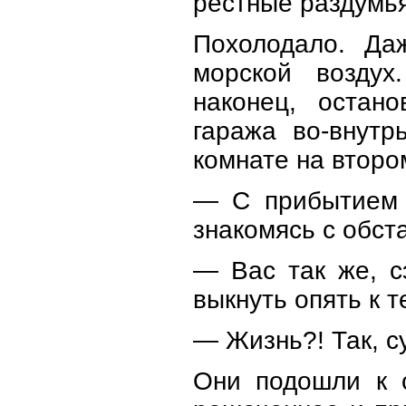
рестные раздумья
Похолодало. Да
морской воздух
наконец, остан
гаража во-внутр
комнате на второ
— С прибытием 
знакомясь с обст
— Вас так же, с
выкнуть опять к т
— Жизнь?! Так, 
Они подошли к 