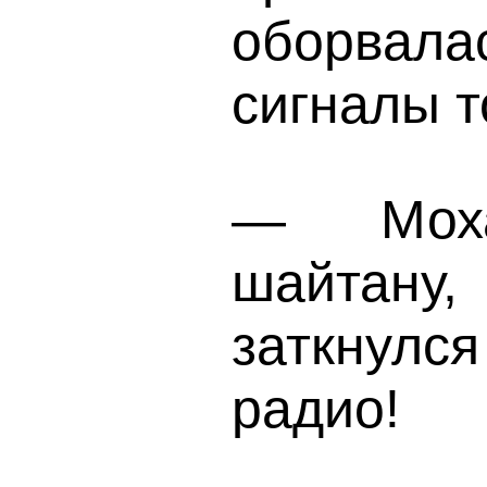
оборвала
сигналы т
— Моха
шайтану,
заткнул
радио!