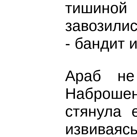
тишино
завозилис
- бандит 
Араб не
Наброше
стянула 
извиваяс