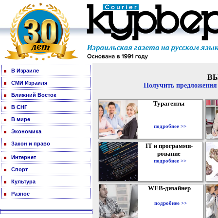
В Израиле
В
СМИ Израиля
Получить предложения 
Ближний Восток
Турагенты
В СНГ
В мире
подробнее >>
Экономика
Закон и право
IT и программи-
рование
Интернет
подробнее >>
Спорт
Культура
WEB-дизайнер
Разное
подробнее >>