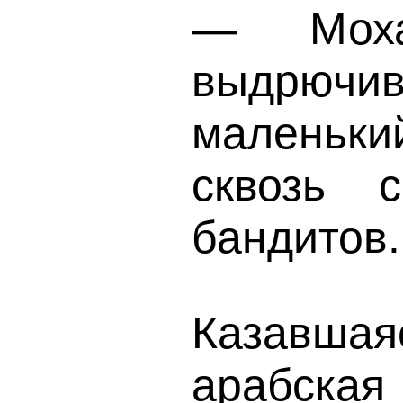
— Моха
выдрючи
маленьки
сквозь 
бандитов.
Казавш
арабска