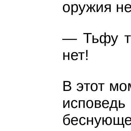
оружия н
— Тьфу т
нет!
В этот мо
исповед
беснующе