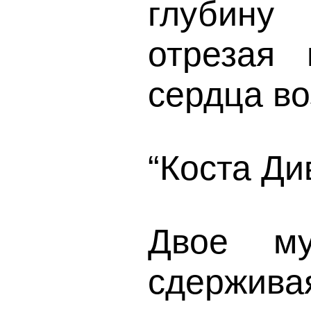
глубину 
отрезая
сердца во
“Коста Див
Двое му
сдержива