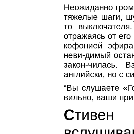
Неожиданно гром
тяжелые шаги, шу
то выключателя.
отражаясь от его
кофонией эфира.
неви-димый остан
закон-чилась. 
английски, но с 
“Вы слушаете «Г
вильно, ваши при
С
тивен 
вслушива