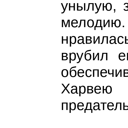
унылую, 
мелодию
нравилас
врубил е
обеспечи
Харвею 
предатель