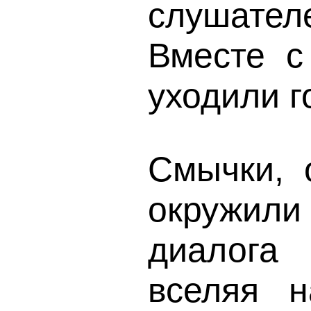
слушате
Вместе с
уходили г
Смычки, 
окружил
диалога
вселяя н