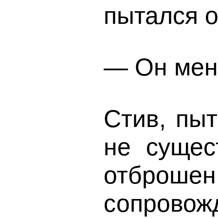
пытался о
— Он мен
Стив, пы
не сущес
отброше
сопровож