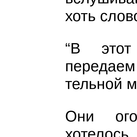
хоть слов
“В это
передае
тельной м
Они ого
хотелось