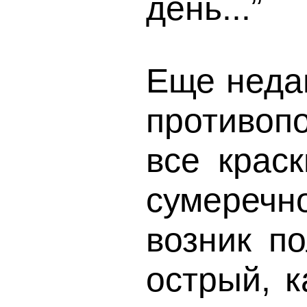
день...”
Еще недав
противоп
все краск
сумереч
возник п
острый, к