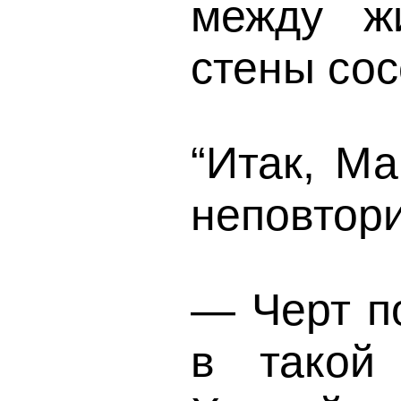
между ж
стены сос
“Итак, М
неповтори
— Черт по
в такой