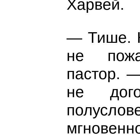
Харвей.
— Тише. 
не пож
пастор. —
не дого
полуслове
мгновен