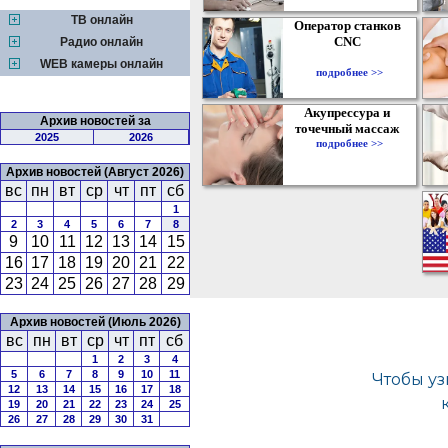
ТВ онлайн
Оператор станков
CNC
Радио онлайн
WEB камеры онлайн
подробнее >>
Акупрессура и
Архив новостей за
точечный массаж
2025
2026
подробнее >>
Архив новостей (Август 2026)
вс
пн
вт
ср
чт
пт
сб
1
2
3
4
5
6
7
8
9
10
11
12
13
14
15
16
17
18
19
20
21
22
23
24
25
26
27
28
29
Архив новостей (Июль 2026)
вс
пн
вт
ср
чт
пт
сб
1
2
3
4
5
6
7
8
9
10
11
12
13
14
15
16
17
18
19
20
21
22
23
24
25
26
27
28
29
30
31