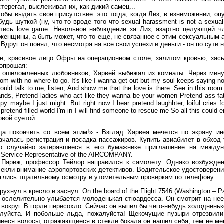
терегал, выслеживал их, как дикий самец...
обы выдать свое присутствие: это тогда, когда Лиз, в изнеможении, оп
дь шуткой (ну, что-то вроде того что sexual harassment is not a sexual
лись love game. Невольное наблюдение за Лиз, азартно целующей чл
 женщины, а быть может, что-то еще, не связанное с этим сексуальным 
 Вдруг он понял, что несмотря на все свои успехи и деньги - он по сути
, красивое лицо Офры на операционном столе, залитом кровью, зас
вопрошая:
а ошеломленных любовников, Харвей выбежал из комнаты. Через мину
room with no where to go. It's like I wanna get out but my soul keeps saying 
 talk to me, listen, And show me that the love is there. See in this room it
ands, Pretend ladies who act like they wanna be your women Pretend ass fath
ppy maybe I just might. But right now I hear pretend laughhter, loiful cries f
pretend filled world I'm in I will find someone to rescue me So all this could 
овой суетой.
да покончить со всем этим!» - Взгляд Харвея мечется по экрану ин
алась регистрация и посадка пассажиров. Купить авиабилет в обход 
ко случайно затерявшееся в его бумажнике приглашение на между
Service Representative of the AIRCOMPANY.
 Париж, профессор Тейлор направился к самолету. Однако возбужден
екли внимание аэропортовских детективов. Водительское удостоверение
рглись тщательному осмотру и утомительным проверкам по телефону.
хнул в кресло и заснул. On the board of the Flight 7546 (Washington – Pa
 - ослелительно улыбается молоденькая стюардесса. Он смотрит на не
т вокруг. В горле пересохло. Сейчас он выпил бы чего-нибудь холодненьк
жалуйста. И побольше льда, пожалуйста! Щекочущие пузыри отрезвил
шиеся волосы, отражающиеся в стекле бокала он нашел себя, тем не ме