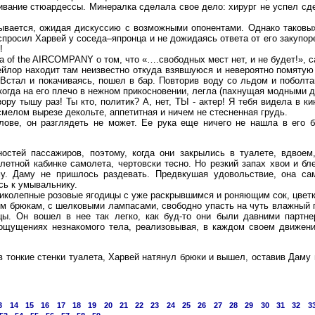
ивание стюардессы. Минералка сделала свое дело: хирург не успел сд
дывается, ожидая дискуссию с возможными опонентами. Однако таковых
–спросил Харвей у соседа–япронца и не дожидаясь ответа от его закупо
!
 of the AIRCOMPANY о том, что «….свободных мест нет, и не будет!», 
йлор находит там неизвестно откуда взявшуюся и невероятно помятую 
 Встал и покачиваясь, пошел в бар. Повторив воду со льдом и поболта
когда на его плечо в нежном прикосновении, легла (пахнущая модными д
ру тышу раз! Ты кто, политик? А, нет, ТЫ - актер! Я тебя видела в кино
мелом вырезе декольте, аппетитная и ничем не стесненная грудь.
лове, он разглядеть не может. Ее рука еще ничего не нашла в его 
остей пассажиров, поэтому, когда они закрылись в туалете, вдвоем
алетной кабинке самолета, чертовски тесно. Но резкий запах хвои и 
у. Даму не пришлось раздевать. Предвкушая удовольствие, она са
сь к умывальнику.
ликолепные розовые ягодицы с уже раскрывшимся и роняющим сок, цветк
м брюкам, с шелковыми лампасами, свободно упасть на чуть влажный 
цы. Он вошел в нее так легко, как буд-то они были давними партне
 ощущениях незнакомого тела, реализовывая, в каждом своем движении
в тонкие стенки туалета, Харвей натянул брюки и вышел, оставив Даму в
3
14
15
16
17
18
19
20
21
22
23
24
25
26
27
28
29
30
31
32
3