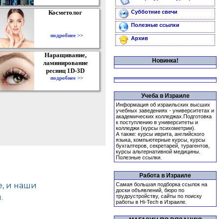
Косметолог
Субботние свечи
Полезные ссылки
подробнее >>
Архив
Наращивание,
Новинка!
ламинирование
ресниц 1D-3D
подробнее >>
Учеба в Израиле
Информация об израильских высших
учебных заведениях - университетах и
академических колледжах.Подготовка
к поступлению в университеты и
колледжи (курсы психометрии).
А также: курсы иврита, английского
языка, компьютерные курсы, курсы
бухгалтеров, секретарей, турагентов,
курсы альтернативной медицины.
Полезные ссылки.
Работа в Израиле
Самая большая подборка ссылок на
доски объявлений, бюро по
трудоустройству, сайты по поиску
работы в Hi-Tech в Израиле.