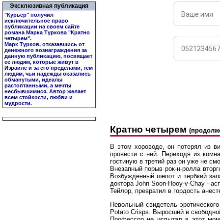
Эксклюзивная публикация
"Курьер" получил
исключительное право
публикации на своем сайте
романа Марка Туркова "
Кратно
четырем
".
Марк Турков, отказавшись от
денежного вознаграждения за
данную публикацию, посвящает
ее людям, которые живут в
Израиле и за его пределами, тем
людям, чьи надежды оказались
обманутыми, идеалы
растоптанными, а мечты
несбывшимися. Автор желает
всем стойкости, любви и
мудрости.
Кратно четырем
(продолж
В этом хороводе, он потерял из в
провести с ней. Переходя из комн
гостиную в третий раз он уже не см
Внезапный порыв рок-н-ролла вторг
Возбужденный шепот и тербкий зап
доктора John Soon-Hooy-v-Chay - ас
Тейлор, превратил в гордость анес
Невольный свидетель эротического 
Potato Crisps. Выросший в свободно
Профессор не испытал в этот моме