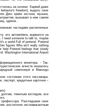
устилась на колени. Харвей даже
 behavior's freedom), выдать свое
ен Джо; крики экстаза; музыка;
антрактом, вызывает в нем самом
 нищ, одинок…
ыпанным частицами распиленных
ту, его автомобиль вырвался на
no. I need someone to talk to, maybe
's a world Full of pretend. Pretend
er figures Who ain't really nothing
or help Pretend feelings that slowly
end. Washington International Airport
формационного монитора. - Так,
туристических агенств оказалось
народный симпозиум в Макондо
ное состояние этого пассажира,
, паспорт, кредитные карточки –
ris)
е долгим, тяжелым взглядом, все
ого.
и профессора. Разглядывая свое
нее, достаточно экстравагантным