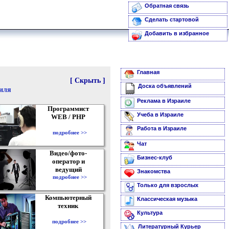
Обратная связь
Сделать стартовой
Добавить в избранное
Главная
[ Скрыть ]
Доска объявлений
аиля
Реклама в Израиле
Программист
Учеба в Израиле
WEB / PHP
Работа в Израиле
подробнее >>
Чат
Видео/фото-
Бизнес-клуб
оператор и
ведущий
Знакомства
подробнее >>
Только для взрослых
Компьютерный
Классическая музыка
техник
Культура
подробнее >>
Литературный Курьер