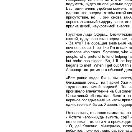
подумять, будто он специально подс
Был один очень удобный момент, чт
сделал шаг вперед, чтобы какой-нибу
присутствие, но … они снова заня
хорошо знакомый хирургу запах его
прилив дикой, неукротимой энергии.
Грустное лицо Офры… Безмятежное
костей, вдруг возникло перед ним, 
- За что? Не обращая внимания н
ночное шоссе. I feel like I'm in dark 
someone who cares. Someone, who would
people, who pretend to lend helping h
but broke ass niggas. So, I 'll. be ha
begans to melt. When I get out Of this 
Аэропорт встретил его обычной дел
«Все равно куда! Лишь бы навсег
ближайший рейс… на Париж! Уже нач
трудновыполнимой задачей. Толь
произвело впечатление на Customer 
Счастливый обладатель билета на
нервное оглядывание на часы привл
единственный багаж Харвея, подве
Оказавшись, в салоне самолета, он ру
- Хотите чего-нибудь выпить, сэр?
не понимая, где он и что происходи
- О, да! Конечно. Минералку, по
небритое, помятое лицо, растрепав