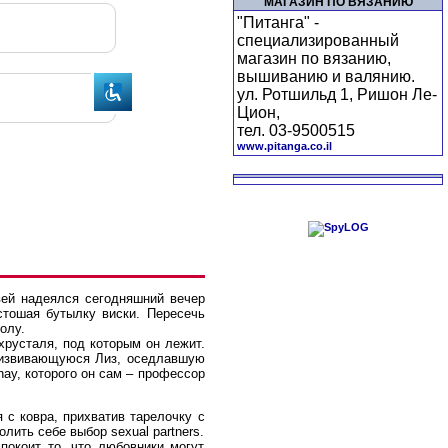
МАГАЗИН ПО ВЯЗАНИЮ
"Питанга" -
специализированный
магазин по вязанию,
вышиванию и валянию.
ул. Ротшильд 1, Ришон Ле-
Цион,
тел. 03-9500515
www.pitanga.co.il
вей надеялся сегодняшний вечер
стошая бутылку виски. Пересечь
олу.
хрусталя, под которым он лежит.
т извивающуюся Лиз, оседлавшую
hay, которого он сам – профессор
 с ковра, прихватив тарелочку с
лить себе выбор sexual partners.
покоит то, что любовники могут