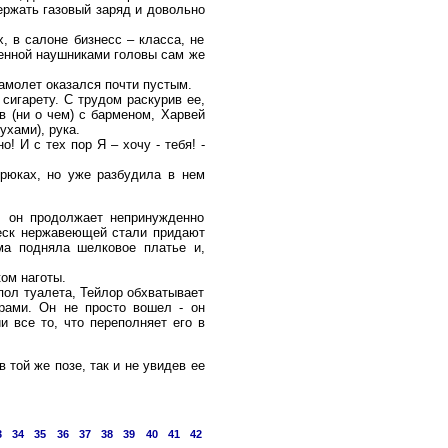
ержать газовый заряд и довольно
, в салоне бизнесс – класса, не
ренной наушниками головы сам же
самолет оказался почти пустым.
сигарету. С трудом раскурив ее,
в (ни о чем) с барменом, Харвей
ухами), рука.
! И с тех пор Я – хочу - тебя! -
брюках, но уже разбудила в нем
, он продолжает непринужденно
блеск нержавеющей стали придают
ма подняла шелковое платье и,
ом наготы.
пол туалета, Тейлор обхватывает
рами. Он не просто вошел - он
 все то, что переполняет его в
 той же позе, так и не увидев ее
3
34
35
36
37
38
39
40
41
42