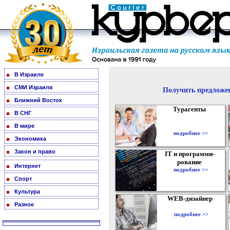
В Израиле
СМИ Израиля
Получить предложен
Ближний Восток
Турагенты
В СНГ
В мире
подробнее >>
Экономика
Закон и право
IT и программи-
рование
Интернет
подробнее >>
Спорт
Культура
WEB-дизайнер
Разное
подробнее >>