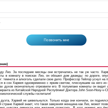
ение)
иду Лиз. За последние месяцы они встречались не так уж часто. Хар
аты в комнату в поисках Лиз, он обошел дом дважды: по дороге, опу
ог: темнота и алкоголь сделали свое дело. Профессор Тейлор уснул на п
ся в сон Харвея одновременно с ярким светом, плеснувшим на него из 
ах духов окончательно отрезвили его. В полумпаке комнаты он види
пиранта из Китайской Народной Республики! Доктора John Soon-Hooy-v-C
тезиологической службы госпиталя!
дуэта, Харвей не шевельнулся. Только когда они кончили, он поднялся
й стране Харвей знает, что такая замужняя женщина как Лиз, может позво
нт чувства ревности или желания отомстить. В этот момент его бес