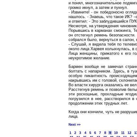
и понял, многозначительное подмиг
громко икнул, а затем и пукнул.
- Извините! - он победоносно огля
нашлось. - Знаешь, что такое ИК? 
и ответил: - Это заблудившийся ПУК
Несмотря, на утверждения чиновника
Порывшись в карманах смокинга, Те
он отстегнул ремень безопасности.
собрался было, вернуться в салон, 
- Слушай, я видела тебя по телевизо
около лица Харвея колыхнулась, в с
Лица женщины, прижатого к его го
неукротимое желание.
Бармен вообще не замечал странн
болтать с напарником. Здесь, в ту
особую пикантность происходящем
накрывшись им с головой, склонила
Во власти хирурга оказались ее ве
Расстегнув ремень и позволив белы
эти роскошные, прохладные ягоди
погрузился в нее, расстворился в
продолжении этих трудных лет.
Когда они кончили, чуть не разруши
лица.
Next >>
1
2
3
4
5
6
7
8
9
10
11
12
1