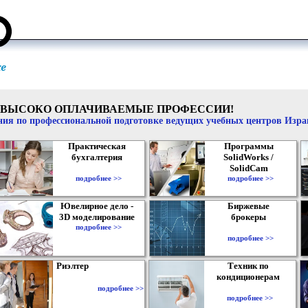
ВЫСОКО ОПЛАЧИВАЕМЫЕ ПРОФЕССИИ!
ия по профессиональной подготовке ведущих учебных центров Изр
Практическая
Программы
бухгалтерия
SolidWorks /
SolidCam
подробнее >>
подробнее >>
Ювелирное дело -
Биржевые
3D моделирование
брокеры
подробнее >>
подробнее >>
Риэлтер
Техник по
кондиционерам
подробнее >>
подробнее >>