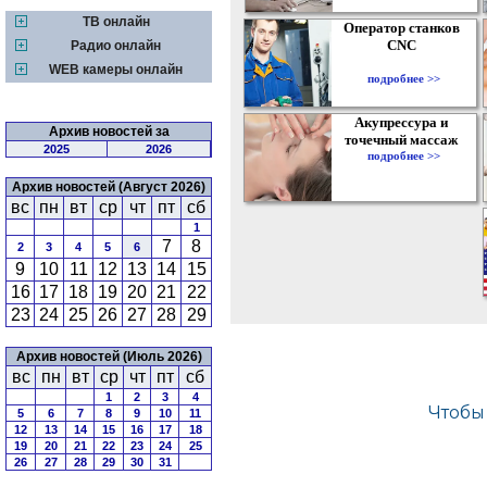
ТВ онлайн
Оператор станков
CNC
Радио онлайн
WEB камеры онлайн
подробнее >>
Акупрессура и
Архив новостей за
точечный массаж
2025
2026
подробнее >>
Архив новостей (Август 2026)
вс
пн
вт
ср
чт
пт
сб
1
7
8
2
3
4
5
6
9
10
11
12
13
14
15
16
17
18
19
20
21
22
23
24
25
26
27
28
29
Архив новостей (Июль 2026)
вс
пн
вт
ср
чт
пт
сб
1
2
3
4
5
6
7
8
9
10
11
12
13
14
15
16
17
18
19
20
21
22
23
24
25
26
27
28
29
30
31