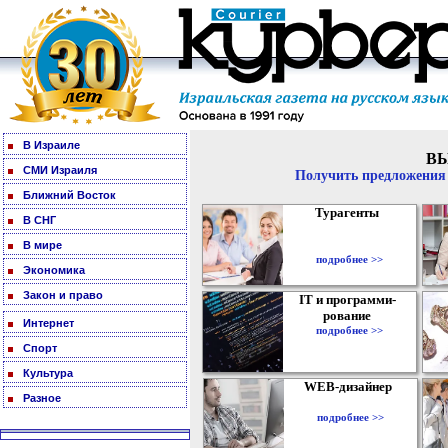
В Израиле
В
СМИ Израиля
Получить предложения 
Ближний Восток
Турагенты
В СНГ
В мире
подробнее >>
Экономика
Закон и право
IT и программи-
рование
Интернет
подробнее >>
Спорт
Культура
WEB-дизайнер
Разное
подробнее >>