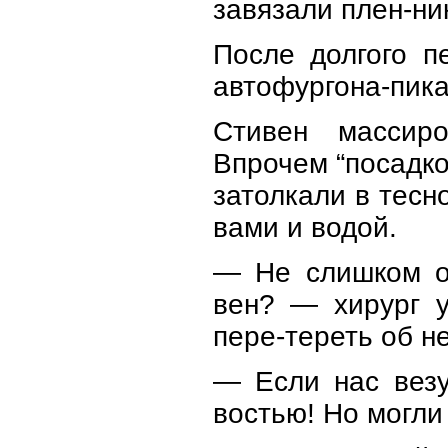
завязали плен-ник
После долгого п
автофургона-пика
Стивен массиро
Впрочем “посадко
затолкали в тесн
вами и водой.
— Не слишком об
вен? — хирург 
пере-тереть об н
— Если нас везу
востью! Но могли 