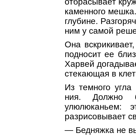
отбрасывает кружк
каменного мешка. 
глубине. Разгоря
ним у самой решет
Она вскрикивает,
подносит ее бли
Харвей догадывае
стекающая в клет
Из темного угла
ния. Должно 
улюлюканьем: э
разрисовывает св
— Бедняжка не вы