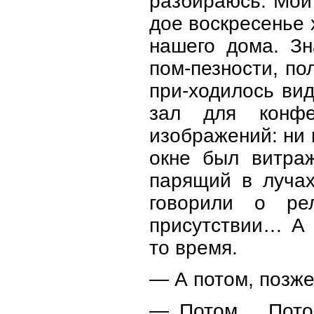
разбираюсь. Мои
дое воскресенье 
нашего дома. Зн
пом-пезности, п
при-ходилось ви
зал для конф
изображений: ни 
окне был витраж
парящий в лучах
говорили о ре
присутствии… А
то время.
— А потом, позже
— Потом… Потом