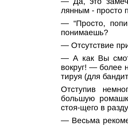
— Да, это замеч
лянным - просто 
— “Просто, попи
понимаешь?
— Отсутствие при
— А как Вы смот
вокруг! — более 
тируя (для банди
Отступив немно
большую ромашк
стоя-щего в разд
— Весьма рекоме