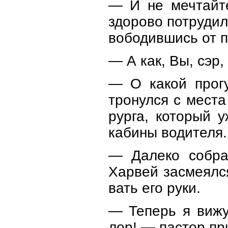
— И не мечтайт
здорово потрудилс
вободившись от п
— А как, Вы, сэр
— О какой прогу
тронулся с места
рурга, который 
кабины водителя.
— Далеко собра
Харвей засмеялс
вать его руки.
— Теперь я вижу
лор! — пастор пр