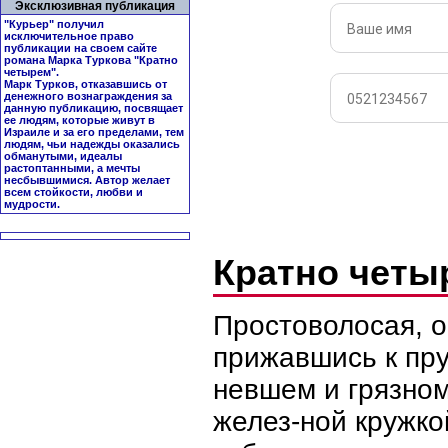
Эксклюзивная публикация
"Курьер" получил
исключительное право
публикации на своем сайте
романа Марка Туркова "
Кратно
четырем
".
Марк Турков, отказавшись от
денежного вознаграждения за
данную публикацию, посвящает
ее людям, которые живут в
Израиле и за его пределами, тем
людям, чьи надежды оказались
обманутыми, идеалы
растоптанными, а мечты
несбывшимися. Автор желает
всем стойкости, любви и
мудрости.
Кратно чет
Простоволосая, о
прижавшись к пру
невшем и грязном
желез-ной кружко