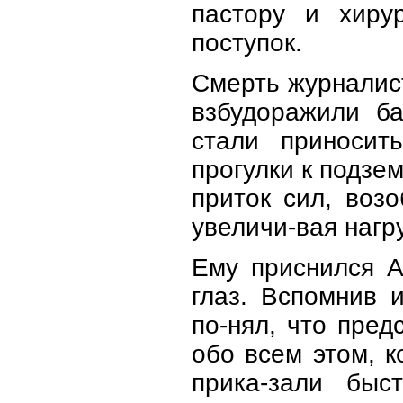
пастору и хиру
поступок.
Смерть журналист
взбудоражили ба
стали приноси
прогулки к подзе
приток сил, воз
увеличи-вая нагру
Ему приснился А
глаз. Вспомнив 
по-нял, что пре
обо всем этом, 
прика-зали быс