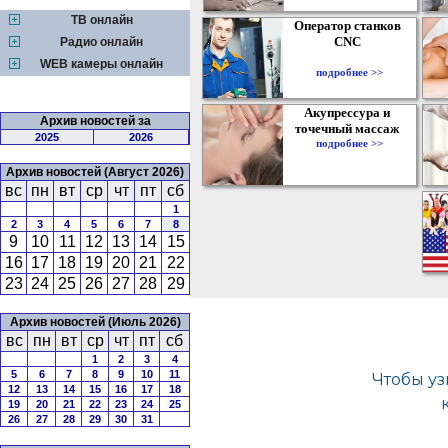
ТВ онлайн
Оператор станков
CNC
Радио онлайн
WEB камеры онлайн
подробнее >>
Акупрессура и
Архив новостей за
точечный массаж
2025
2026
подробнее >>
Архив новостей (Август 2026)
вс
пн
вт
ср
чт
пт
сб
1
2
3
4
5
6
7
8
9
10
11
12
13
14
15
16
17
18
19
20
21
22
23
24
25
26
27
28
29
Архив новостей (Июль 2026)
вс
пн
вт
ср
чт
пт
сб
1
2
3
4
5
6
7
8
9
10
11
12
13
14
15
16
17
18
19
20
21
22
23
24
25
26
27
28
29
30
31