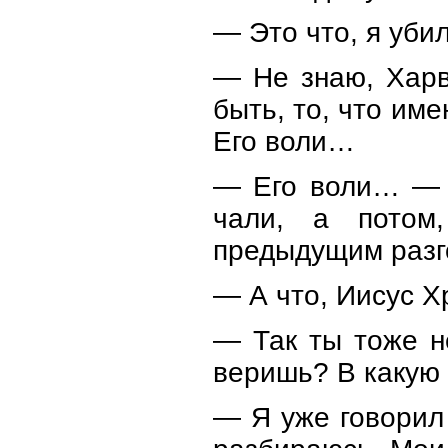
— Это что, я уби
— Не знаю, Харв
быть, то, что им
Его воли…
— Его воли… — о
чали, а потом
предыдущим разг
— А что, Иисус Х
— Так ты тоже н
веришь? В какую
— Я уже говорил 