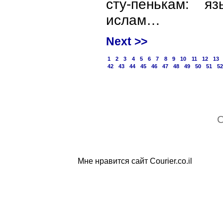
сту-пенькам: яз
ислам…
Next >>
1
2
3
4
5
6
7
8
9
10
11
12
13
42
43
44
45
46
47
48
49
50
51
5
C
Мне нравится сайт Courier.co.il