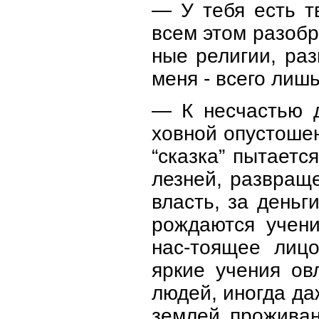
— У тебя есть т
всем этом разобр
ные религии, ра
меня - всего лиш
— К несчастью д
ховной опустошен
“сказка” пытаетс
лезней, развращ
власть, за деньг
рождаются учени
нас-тоящее лиц
яркие учения ов
людей, иногда да
землей проживан