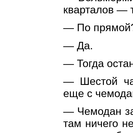
кварталов — т
— По прямой?
— Да.
— Тогда остан
— Шестой час
еще с чемода
— Чемодан за
там ничего н