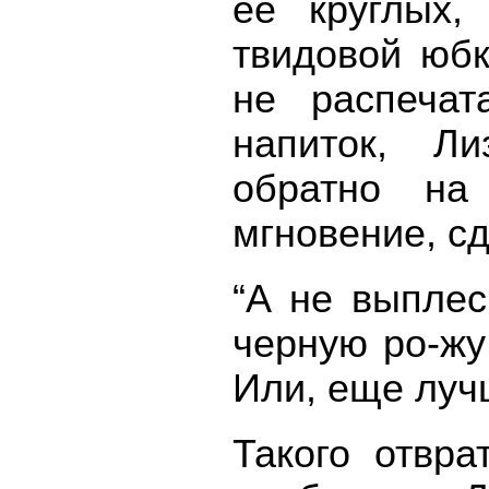
ее круглых,
твидовой юбк
не распечат
напиток, Л
обратно на
мгновение, с
“А не выпле
черную ро-жу
Или, еще луч
Такого отвра