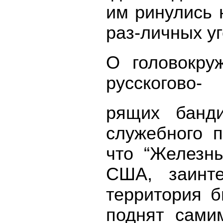
им ринулись 
раз-личных у
О головокру
русскогово-
рящих банди
служебного 
что “Железн
США, заинте
территория 
поднят сами