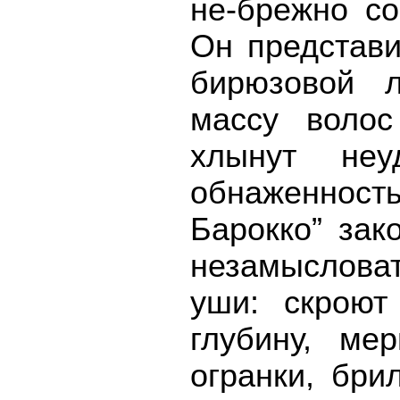
не-брежно со
Он представи
бирюзовой л
массу волос
хлынут неу
обнаженност
Барокко” зак
незамыслова
уши: скроют
глубину, ме
огранки, бри