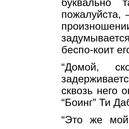
буквально 
пожалуйста, 
произношении
задумываетс
беспо-коит ег
“Домой, с
задерживает
сквозь него 
“Боинг” Ти Да
“Это же мой