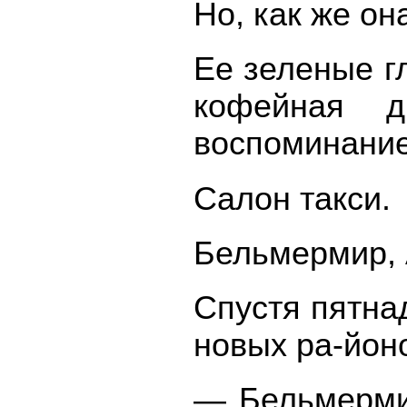
Но, как же он
Ее зеленые гл
кофейная д
воспоминани
Салон такси.
Бельмермир, 
Спустя пятна
новых ра-йон
— Бельмермир