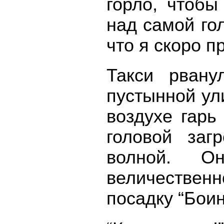
горло, чтобы
над самой го
что я скоро п
Такси рвану
пустынной ул
воздухе гарь
головой заг
волной. О
величествен
посадку “Боин