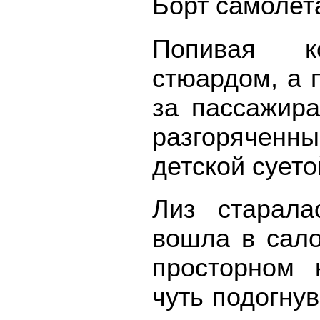
Борт самолета
Попивая к
стюардом, а 
за пассажир
разгоряченны
детской суето
Лиз старала
вошла в сало
просторном 
чуть подогну