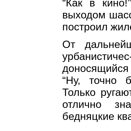
“Как в кино
выходом шасс
построил жил
От дальней
урбанистичес
доносящийся 
“Ну, точно 
Только ругаю
отлично зн
бедняцкие кв