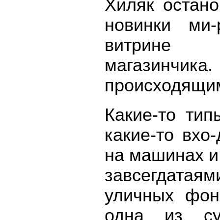
Хиляк остано
новинки ми-
витрине д
магазинчик
происходящим
Какие-то тип
какие-то вхо
на машинах и,
завсегдатаям
уличных фон
одна из су