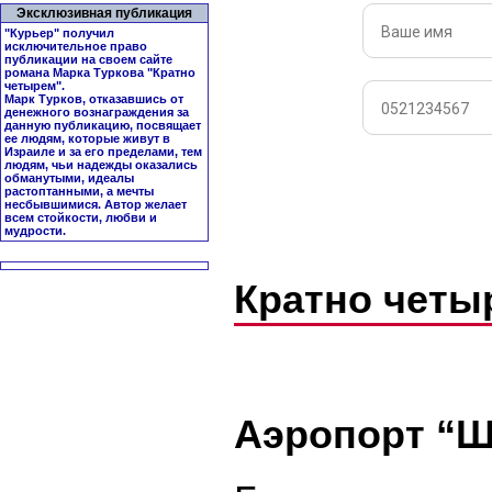
Эксклюзивная публикация
"Курьер" получил
исключительное право
публикации на своем сайте
романа Марка Туркова "
Кратно
четырем
".
Марк Турков, отказавшись от
денежного вознаграждения за
данную публикацию, посвящает
ее людям, которые живут в
Израиле и за его пределами, тем
людям, чьи надежды оказались
обманутыми, идеалы
растоптанными, а мечты
несбывшимися. Автор желает
всем стойкости, любви и
мудрости.
Кратно четы
Аэропорт “Ш