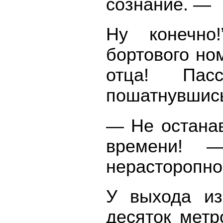
сознание. —
Ну конечн
бортового но
отца! Пасс
пошатнувшись
— Не останав
времени! —
нерасторопно
У выхода из
десяток метр