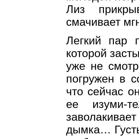
Лиз прикры
смачивает мг
Легкий пар 
которой засты
уже не смотр
погружен в с
что сейчас о
ее изуми-т
заволакивае
дымка… Густы