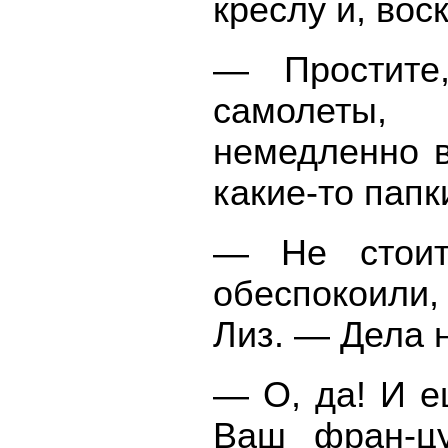
креслу и, вос
— Простите
самолеты,
немедленно в
какие-то папк
— Не стоит
обеспокоили
Лиз. — Дела 
— О, да! И е
Ваш фран-цу