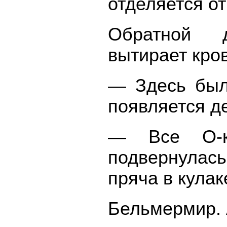
отделяется о
Обратной д
вытирает кро
— Здесь был
появляется д
— Все О-к
подвернулась
пряча в кулак
Бельмермир. 