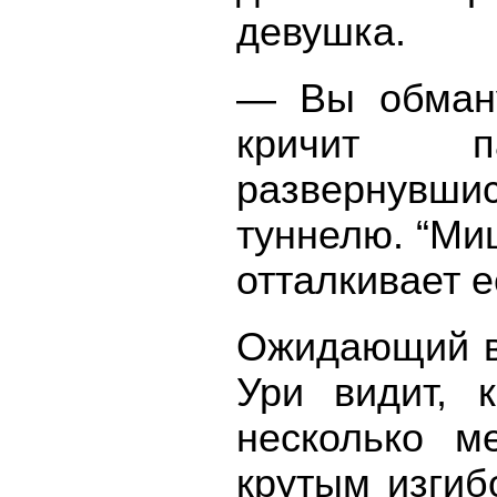
девушка.
— Вы обману
кричит п
развернувш
туннелю. “Ми
отталкивает е
Ожидающий в 
Ури видит, 
несколько м
крутым изгиб