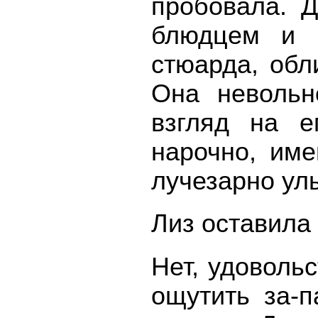
пробовала. 
блюдцем и ч
стюарда, обл
Она невольн
взгляд на е
нарочно, име
лучезарно ул
Лиз оставила 
Нет, удовольс
ощутить за-п