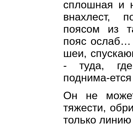
сплошная и н
внахлест, п
поясом из т
пояс ослаб… 
шеи, спускаю
- туда, где
поднима-ется 
Он не может
тяжести, обр
только линию