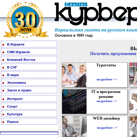
В Израиле
В
СМИ Израиля
Получить предложения 
Ближний Восток
Турагенты
В СНГ
В мире
подробнее >>
Экономика
Закон и право
IT и программи-
рование
Интернет
подробнее >>
Спорт
Культура
WEB-дизайнер
Разное
подробнее >>