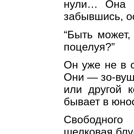
нули… Она в
забывшись, о
“Быть может,
поцелуя?”
Он уже не в 
Они — зо-вущ
или другой к
бывает в юнос
Свободного 
шелковая блу