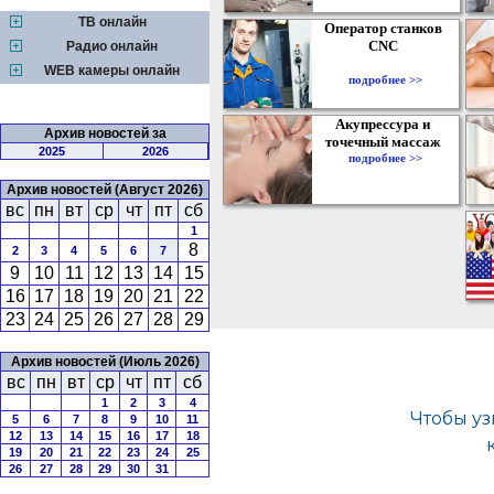
ТВ онлайн
Оператор станков
CNC
Радио онлайн
WEB камеры онлайн
подробнее >>
Акупрессура и
Архив новостей за
точечный массаж
2025
2026
подробнее >>
Архив новостей (Август 2026)
вс
пн
вт
ср
чт
пт
сб
1
8
2
3
4
5
6
7
9
10
11
12
13
14
15
16
17
18
19
20
21
22
23
24
25
26
27
28
29
Архив новостей (Июль 2026)
вс
пн
вт
ср
чт
пт
сб
1
2
3
4
5
6
7
8
9
10
11
12
13
14
15
16
17
18
19
20
21
22
23
24
25
26
27
28
29
30
31