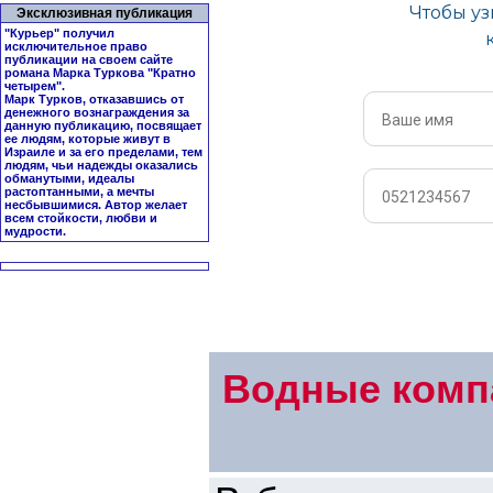
Эксклюзивная публикация
"Курьер" получил
исключительное право
публикации на своем сайте
романа Марка Туркова "
Кратно
четырем
".
Марк Турков, отказавшись от
денежного вознаграждения за
данную публикацию, посвящает
ее людям, которые живут в
Израиле и за его пределами, тем
людям, чьи надежды оказались
обманутыми, идеалы
растоптанными, а мечты
несбывшимися. Автор желает
всем стойкости, любви и
мудрости.
Водные комп