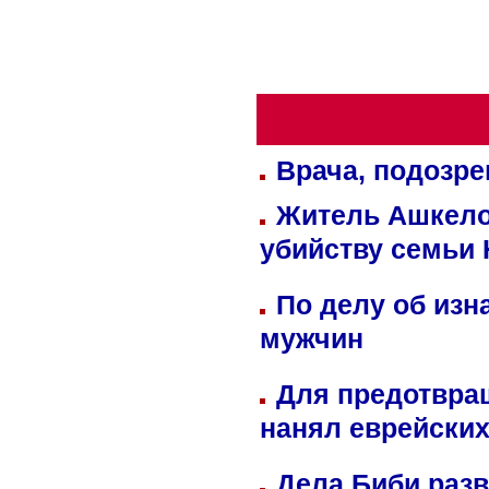
Врача, подозре
Житель Ашкелон
убийству семьи 
По делу об изн
мужчин
Для предотвра
нанял еврейских
Дела Биби разв