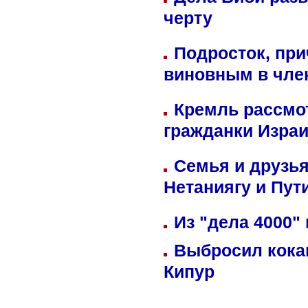
черту
Подросток, при
виновным в член
Кремль рассмо
гражданки Изра
Семья и друзь
Нетаниягу и Пут
Из "дела 4000"
Выбросил кока
Кипур