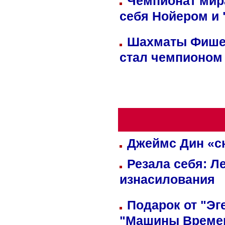
Чемпионат мир
себя Нойером и 
Шахматы Фишер
стал чемпионом
Джеймс Дин «сн
Резала себя: Л
изнасилования
Подарок от "Эг
"Машины Време