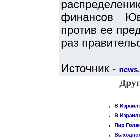
распределен
финансов Юв
против ее пре
раз правитель
Источник -
news.
Друг
В Израил
В Израил
Яир Голан
Выходног