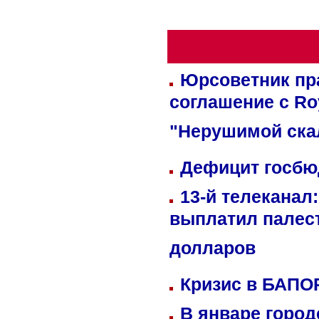
Юрсоветник пр
соглашение с Ro
"Нерушимой ска
Дефицит госбюд
13-й телеканал
выплатил палес
долларов
Кризис в БАПО
В январе город