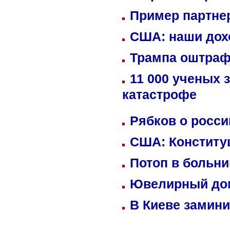
Пример партне
США: наши дох
Трампа оштраф
11 000 ученых 
катастрофе
Рябков о росс
США: Конститу
Потоп в больн
Ювелирный дом
В Киеве замини