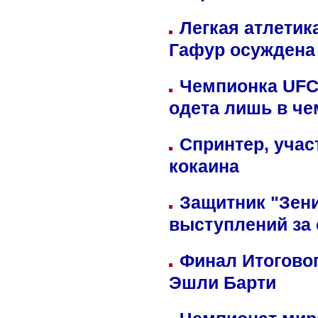
Легкая атлетик
Гафур осуждена 
Чемпионка UFC
одета лишь в че
Спринтер, учас
кокаина
Защитник "Зен
выступлений за
Финал Итоговог
Эшли Барти