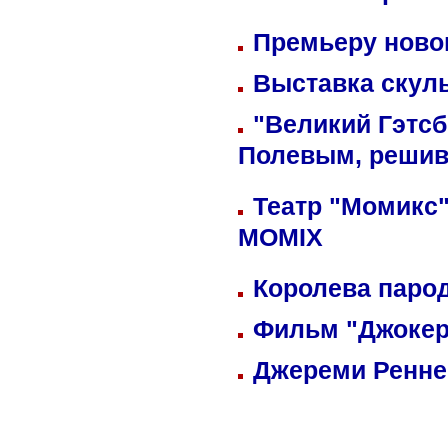
Премьеру новог
Выставка скуль
"Великий Гэтсб
Полевым, решив
Театр "Момикс"
MOMIX
Королева парод
Фильм "Джокер
Джереми Реннер