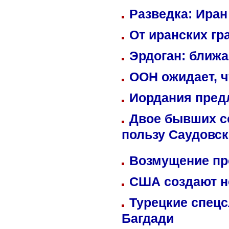
Разведка: Иран
От иранских гр
Эрдоган: ближ
ООН ожидает, ч
Иордания пред
Двое бывших со
пользу Саудовс
Возмущение пр
США создают н
Турецкие спецс
Багдади