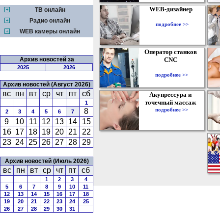
WEB-дизайнер
ТВ онлайн
Радио онлайн
подробнее >>
WEB камеры онлайн
Оператор станков
Архив новостей за
CNC
2025
2026
подробнее >>
Архив новостей (Август 2026)
вс
пн
вт
ср
чт
пт
сб
Акупрессура и
точечный массаж
1
подробнее >>
8
2
3
4
5
6
7
9
10
11
12
13
14
15
16
17
18
19
20
21
22
23
24
25
26
27
28
29
Архив новостей (Июль 2026)
вс
пн
вт
ср
чт
пт
сб
1
2
3
4
5
6
7
8
9
10
11
12
13
14
15
16
17
18
19
20
21
22
23
24
25
26
27
28
29
30
31