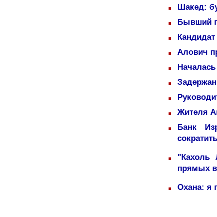
Шакед: б
Бывший п
Кандидат 
Алович пр
Началась
Задержаны
Руководи
Жителя А
Банк Из
сократит
"Кахоль
прямых 
Охана: я 