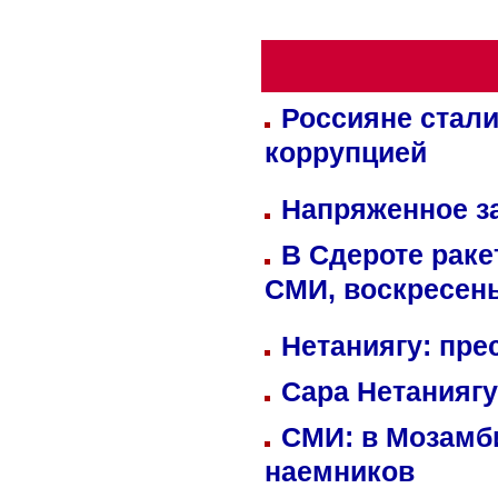
Россияне стали
коррупцией
Напряженное за
В Сдероте раке
СМИ, воскресень
Нетаниягу: пре
Сара Нетаниягу
СМИ: в Мозамби
наемников