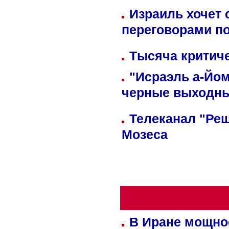
Израиль хочет 
переговорами п
Тысяча критиче
"Исраэль а-Йом
черные выходн
Телеканал "Реш
Мозеса
В Иране мощно