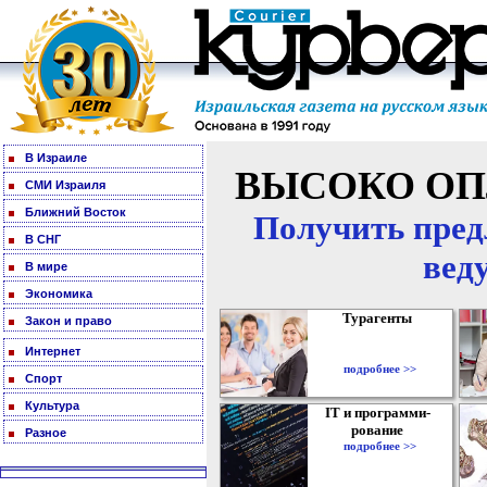
В Израиле
ВЫСОКО ОП
СМИ Израиля
Ближний Восток
Получить пред
В СНГ
вед
В мире
Экономика
Турагенты
Закон и право
Интернет
подробнее >>
Спорт
Культура
IT и программи-
рование
Разное
подробнее >>