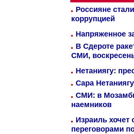
Россияне стали
коррупцией
Напряженное за
В Сдероте раке
СМИ, воскресень
Нетаниягу: пре
Сара Нетаниягу
СМИ: в Мозамби
наемников
Израиль хочет 
переговорами п