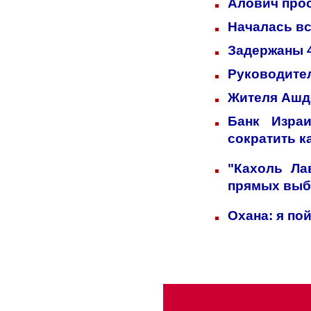
Алович прос
Началась вс
Задержаны 4
Руководител
Жителя Ашд
Банк Изра
сократить к
"Кахоль Ла
прямых выб
Охана: я по