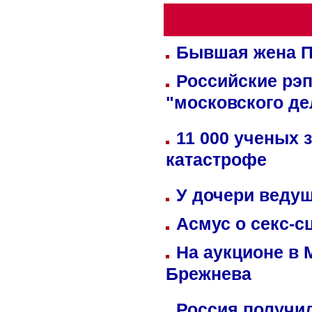
Бывшая жена П
Российские рэ
"московского де
11 000 ученых 
катастрофе
У дочери веду
Асмус о секс-с
На аукционе в 
Брежнева
Россия получил