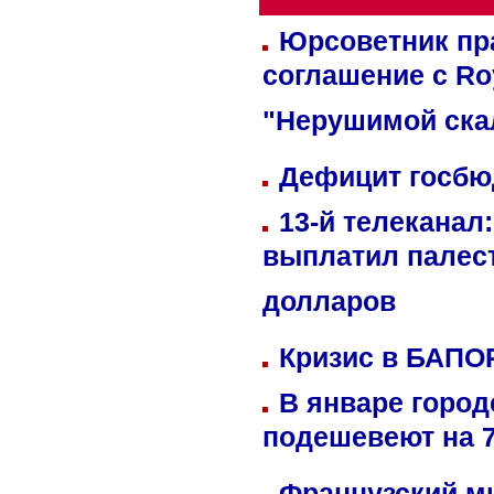
Юрсоветник пр
соглашение с Ro
"Нерушимой ска
Дефицит госбюд
13-й телеканал
выплатил палес
долларов
Кризис в БАПО
В январе город
подешевеют на 
Французский м