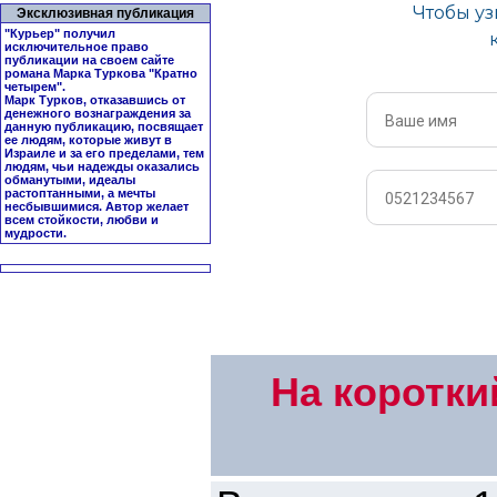
Эксклюзивная публикация
"Курьер" получил
исключительное право
публикации на своем сайте
романа Марка Туркова "
Кратно
четырем
".
Марк Турков, отказавшись от
денежного вознаграждения за
данную публикацию, посвящает
ее людям, которые живут в
Израиле и за его пределами, тем
людям, чьи надежды оказались
обманутыми, идеалы
растоптанными, а мечты
несбывшимися. Автор желает
всем стойкости, любви и
мудрости.
На коротки