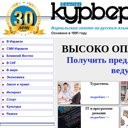
В Израиле
ВЫСОКО ОП
СМИ Израиля
Ближний Восток
Получить пред
В СНГ
вед
В мире
Экономика
Турагенты
Закон и право
Интернет
подробнее >>
Спорт
Культура
IT и программи-
рование
Разное
подробнее >>