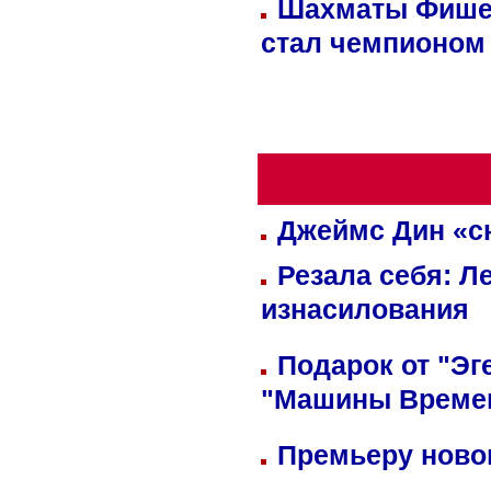
Шахматы Фишер
стал чемпионом
Джеймс Дин «сн
Резала себя: Л
изнасилования
Подарок от "Эг
"Машины Време
Премьеру новог