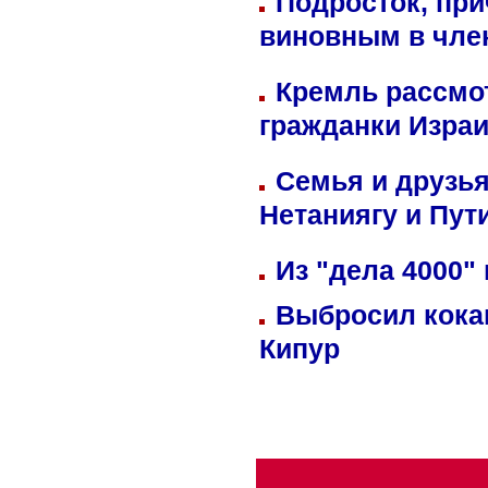
Подросток, при
виновным в член
Кремль рассмо
гражданки Изра
Семья и друзь
Нетаниягу и Пут
Из "дела 4000"
Выбросил кока
Кипур