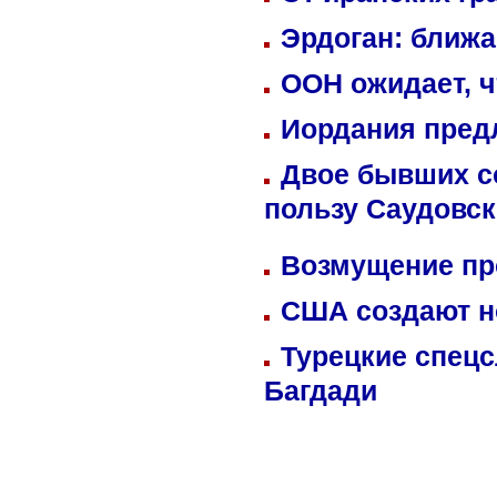
Эрдоган: ближ
ООН ожидает, ч
Иордания пред
Двое бывших со
пользу Саудовс
Возмущение пр
США создают н
Турецкие спецс
Багдади