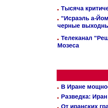
Тысяча критиче
"Исраэль а-Йом
черные выходн
Телеканал "Реш
Мозеса
В Иране мощно
Разведка: Иран
От иранских гр