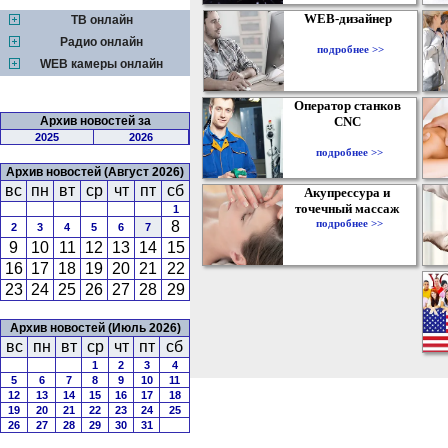
WEB-дизайнер
ТВ онлайн
Радио онлайн
подробнее >>
WEB камеры онлайн
Оператор станков
Архив новостей за
CNC
2025
2026
подробнее >>
Архив новостей (Август 2026)
вс
пн
вт
ср
чт
пт
сб
Акупрессура и
точечный массаж
1
подробнее >>
8
2
3
4
5
6
7
9
10
11
12
13
14
15
16
17
18
19
20
21
22
23
24
25
26
27
28
29
Архив новостей (Июль 2026)
вс
пн
вт
ср
чт
пт
сб
1
2
3
4
5
6
7
8
9
10
11
12
13
14
15
16
17
18
19
20
21
22
23
24
25
26
27
28
29
30
31