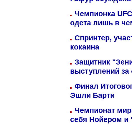
Гафур осуждена 
Чемпионка UFC
одета лишь в че
Спринтер, учас
кокаина
Защитник "Зен
выступлений за
Финал Итоговог
Эшли Барти
Чемпионат мир
себя Нойером и 