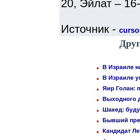
20, Эйлат – 16
Источник -
cursor
Друг
В Израиле н
В Израиле у
Яир Голан: 
Выходного д
Шакед: буд
Бывший пре
Кандидат Ле