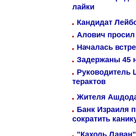
лайки
Кандидат Лейбо
Алович просил 
Началась встре
Задержаны 45 н
Руководитель 
терактов
Жителя Ашдода
Банк Израиля п
сократить кани
"Кахоль Лаван