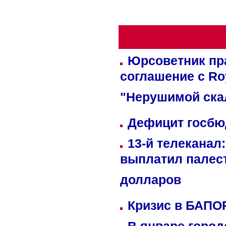
Юрсоветник пр
соглашение с Ro
"Нерушимой ска
Дефицит госбюд
13-й телеканал
выплатил палес
долларов
Кризис в БАПО