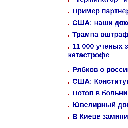
Пример партне
США: наши дох
Трампа оштраф
11 000 ученых 
катастрофе
Рябков о росс
США: Конститу
Потоп в больн
Ювелирный дом
В Киеве замини