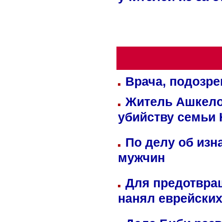
учителей из-за 
Врача, подозре
Житель Ашкелон
убийству семьи 
По делу об изн
мужчин
Для предотвра
нанял еврейских