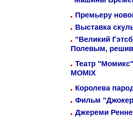
"Машины Време
Премьеру новог
Выставка скуль
"Великий Гэтсб
Полевым, решив
Театр "Момикс"
MOMIX
Королева парод
Фильм "Джокер
Джереми Реннер