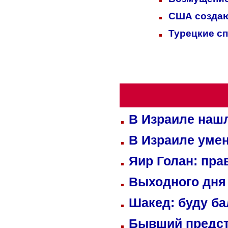
США создаю
Турецкие с
В Израиле нашл
В Израиле уме
Яир Голан: пра
Выходного дня 
Шакед: буду б
Бывший предст