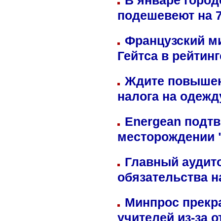
В январе город
подешевеют на 
Французский м
Гейтса в рейтин
Ждите повышен
налога на одежд
Energean подтв
месторождении 
Главный аудит
обязательства 
Минпрос прекр