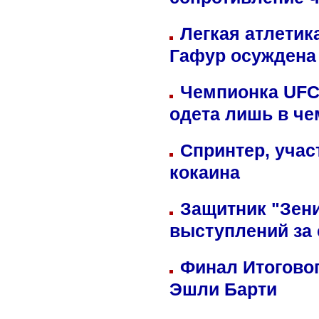
сопротивление 
Легкая атлетик
Гафур осуждена 
Чемпионка UFC
одета лишь в че
Спринтер, учас
кокаина
Защитник "Зен
выступлений за
Финал Итоговог
Эшли Барти