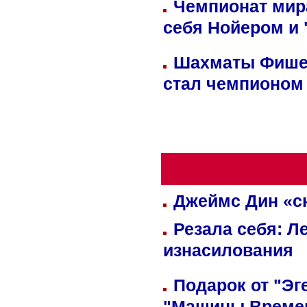
Чемпионат мир
себя Нойером и 
Шахматы Фишер
стал чемпионом
Джеймс Дин «сн
Резала себя: Л
изнасилования
Подарок от "Эг