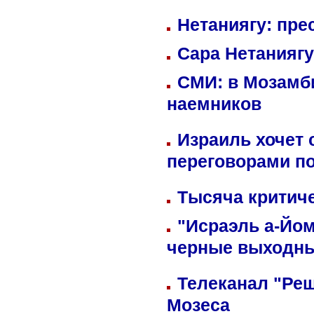
Нетаниягу: пре
Сара Нетаниягу
СМИ: в Мозамби
наемников
Израиль хочет 
переговорами п
Тысяча критиче
"Исраэль а-Йом
черные выходн
Телеканал "Реш
Мозеса