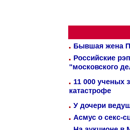
Бывшая жена П
Российские рэ
"московского де
11 000 ученых 
катастрофе
У дочери веду
Асмус о секс-с
На аукционе в 