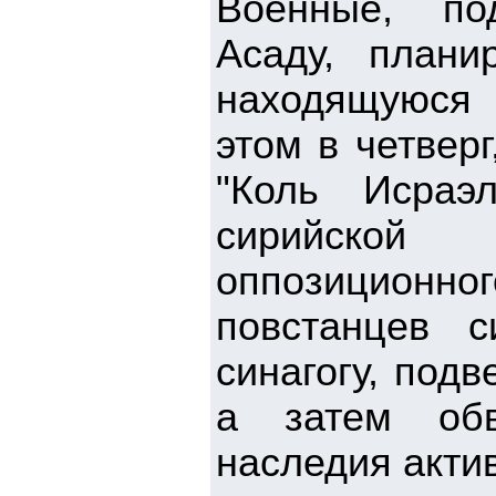
Военные, по
Асаду, плани
находящуюся 
этом в четвер
"Коль Исраэ
сирийской
оппозиционног
повстанцев 
синагогу, под
а затем обв
наследия акти