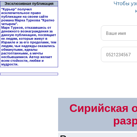
Эксклюзивная публикация
"Курьер" получил
исключительное право
публикации на своем сайте
романа Марка Туркова "
Кратно
четырем
".
Марк Турков, отказавшись от
денежного вознаграждения за
данную публикацию, посвящает
ее людям, которые живут в
Израиле и за его пределами, тем
людям, чьи надежды оказались
обманутыми, идеалы
растоптанными, а мечты
несбывшимися. Автор желает
всем стойкости, любви и
мудрости.
Сирийская 
раз