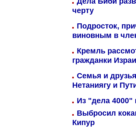
Дела Биби разв
черту
Подросток, при
виновным в член
Кремль рассмо
гражданки Изра
Семья и друзь
Нетаниягу и Пут
Из "дела 4000"
Выбросил кока
Кипур