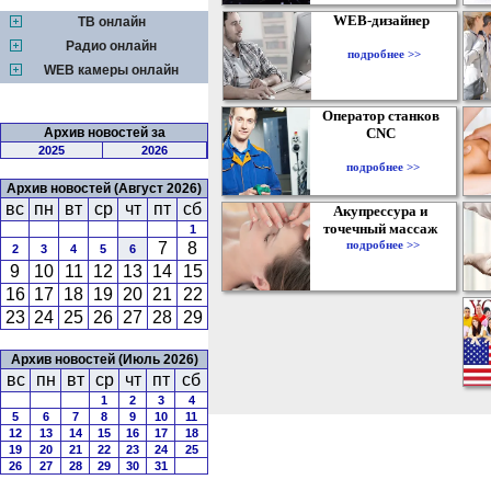
WEB-дизайнер
ТВ онлайн
Радио онлайн
подробнее >>
WEB камеры онлайн
Оператор станков
Архив новостей за
CNC
2025
2026
подробнее >>
Архив новостей (Август 2026)
вс
пн
вт
ср
чт
пт
сб
Акупрессура и
точечный массаж
1
подробнее >>
7
8
2
3
4
5
6
9
10
11
12
13
14
15
16
17
18
19
20
21
22
23
24
25
26
27
28
29
Архив новостей (Июль 2026)
вс
пн
вт
ср
чт
пт
сб
1
2
3
4
5
6
7
8
9
10
11
12
13
14
15
16
17
18
19
20
21
22
23
24
25
26
27
28
29
30
31