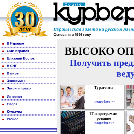
В Израиле
ВЫСОКО ОП
СМИ Израиля
Ближний Восток
Получить пред
В СНГ
вед
В мире
Экономика
Турагенты
Закон и право
Интернет
подробнее >>
Спорт
Культура
IT и программи-
рование
Разное
подробнее >>