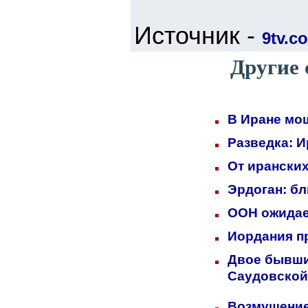
Источник -
9tv.co
Другие 
В Иране мо
Разведка: 
От иранских
Эрдоган: б
ООН ожидает
Иордания п
Двое бывших
Саудовской
Возмущение