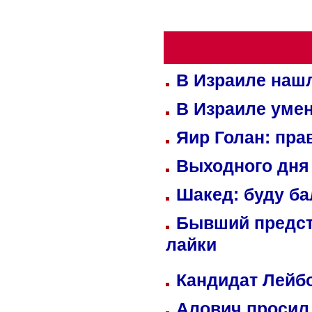
В Израиле нашл
В Израиле уме
Яир Голан: пра
Выходного дня 
Шакед: буду б
Бывший предст
лайки
Кандидат Лейбо
Алович просил 