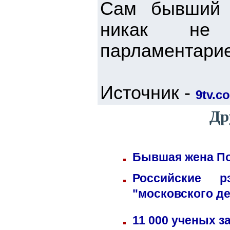
Сам бывший 
никак не п
парламентари
Источник -
9tv.co
Др
Бывшая жена По
Российские 
"московского д
11 000 ученых 