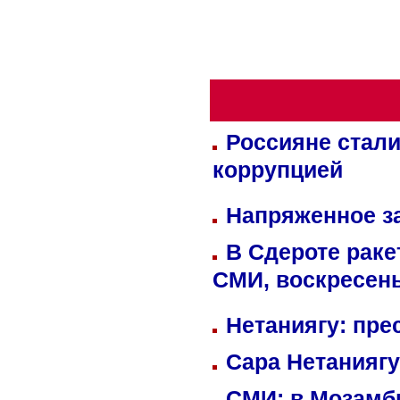
Россияне стали
коррупцией
Напряженное за
В Сдероте раке
СМИ, воскресень
Нетаниягу: пре
Сара Нетаниягу
СМИ: в Мозамби