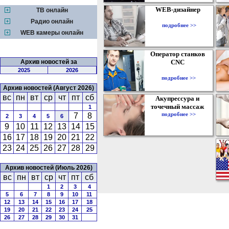
WEB-дизайнер
ТВ онлайн
Радио онлайн
подробнее >>
WEB камеры онлайн
Оператор станков
Архив новостей за
CNC
2025
2026
подробнее >>
Архив новостей (Август 2026)
вс
пн
вт
ср
чт
пт
сб
Акупрессура и
точечный массаж
1
подробнее >>
7
8
2
3
4
5
6
9
10
11
12
13
14
15
16
17
18
19
20
21
22
23
24
25
26
27
28
29
Архив новостей (Июль 2026)
вс
пн
вт
ср
чт
пт
сб
1
2
3
4
5
6
7
8
9
10
11
12
13
14
15
16
17
18
19
20
21
22
23
24
25
26
27
28
29
30
31