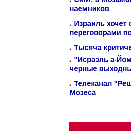
наемников
Израиль хочет 
переговорами п
Тысяча критиче
"Исраэль а-Йом
черные выходн
Телеканал "Реш
Мозеса