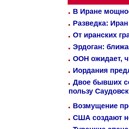
В Иране мощно
Разведка: Иран
От иранских гр
Эрдоган: ближ
ООН ожидает, ч
Иордания пред
Двое бывших со
пользу Саудовс
Возмущение пр
США создают н