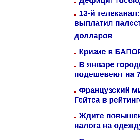
Дефицит госбюд
13-й телеканал
выплатил палес
долларов
Кризис в БАПО
В январе город
подешевеют на 
Французский м
Гейтса в рейтин
Ждите повышен
налога на одежд