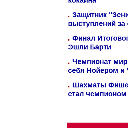
кокаина
Защитник "Зен
выступлений за
Финал Итоговог
Эшли Барти
Чемпионат мир
себя Нойером и 
Шахматы Фишер
стал чемпионом