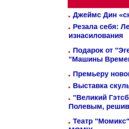
Джеймс Дин «сн
Резала себя: Л
изнасилования
Подарок от "Эг
"Машины Време
Премьеру новог
Выставка скуль
"Великий Гэтсб
Полевым, решив
Театр "Момикс"