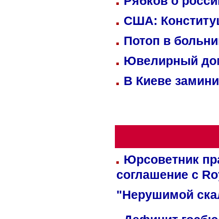
Рябков о росс
США: Конститу
Потоп в больн
Ювелирный дом
В Киеве замини
Юрсоветник пр
соглашение с Ro
"Нерушимой ска