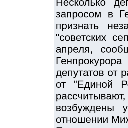
Несколько де
запросом в Г
признать не
"советских се
апреля, сооб
Генпрокурора
депутатов от 
от "Единой Р
рассчитываю
возбуждены 
отношении Мих