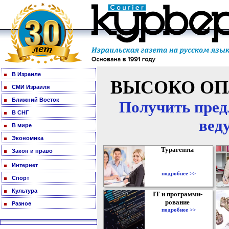
В Израиле
ВЫСОКО ОП
СМИ Израиля
Ближний Восток
Получить пред
В СНГ
вед
В мире
Экономика
Турагенты
Закон и право
Интернет
подробнее >>
Спорт
Культура
IT и программи-
рование
Разное
подробнее >>