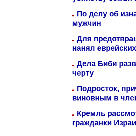
убийству семьи 
По делу об изн
мужчин
Для предотвра
нанял еврейских
Дела Биби разв
черту
Подросток, при
виновным в член
Кремль рассмо
гражданки Изра