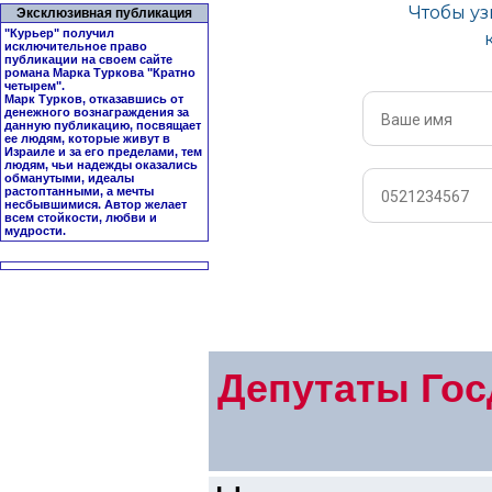
Эксклюзивная публикация
"Курьер" получил
исключительное право
публикации на своем сайте
романа Марка Туркова "
Кратно
четырем
".
Марк Турков, отказавшись от
денежного вознаграждения за
данную публикацию, посвящает
ее людям, которые живут в
Израиле и за его пределами, тем
людям, чьи надежды оказались
обманутыми, идеалы
растоптанными, а мечты
несбывшимися. Автор желает
всем стойкости, любви и
мудрости.
Депутаты Гос